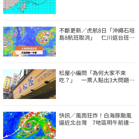
搖滾區曝光
不斷更新／虎航8日「沖繩石垣
島8航班取消」 仁川返台班機
提前1天起飛
松屋小編問「為何大家不來
吃？」 一票人點出3大問題：
滿手好牌打到爛
快訊／風雨狂炸！白海豚颱風
逼近北台灣 7地區明午前達停
班課標準