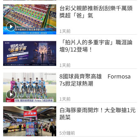
台彩父親節推新刮刮樂千萬頭
獎超「爸」氣
1天前
「拍片人的多重宇宙」職涯論
壇9/12登場！
1天前
8國球員齊聚高雄　Formosa 
7s掀足球熱潮
1天前
白海豚豪雨開炸！大全聯搶1元
蔬菜
5分鐘前