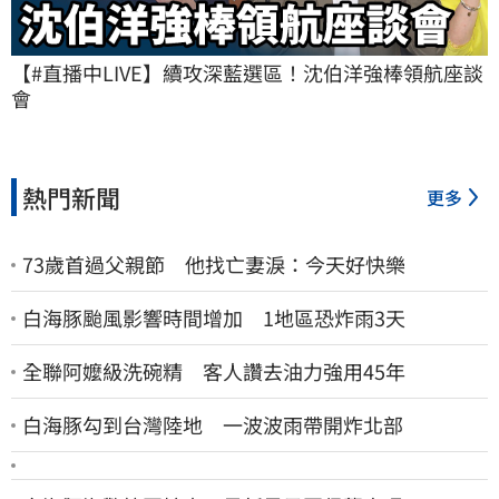
【#直播中LIVE】續攻深藍選區！沈伯洋強棒領航座談
會
熱門新聞
更多
73歲首過父親節 他找亡妻淚：今天好快樂
白海豚颱風影響時間增加 1地區恐炸雨3天
全聯阿嬤級洗碗精 客人讚去油力強用45年
白海豚勾到台灣陸地 一波波雨帶開炸北部