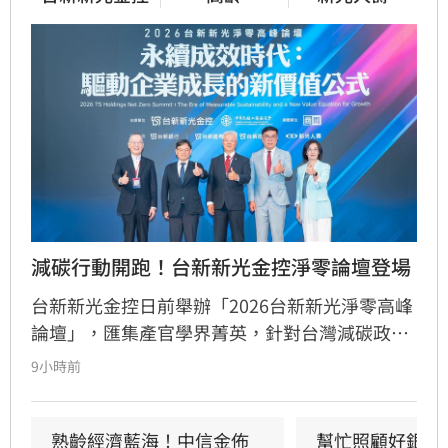
減碳行動開跑！台新新光金控淨零論壇登場
台新新光金控日前舉辦「2026台新新光淨零高峰
論壇」，匯集產官學界菁英，針對台灣減碳政
策、碳定價制度及企業轉型策略進行深度對話。
9小時前
國發會主委葉俊顯與環境部部長彭啟明出席，強
調台灣正邁向碳定價市場機制時代。台新新光金
控總經理林維俊指出，論壇邁入第五年，致力協
熟齡經濟藍海！中信金佈
幫忙照顧好銀髮