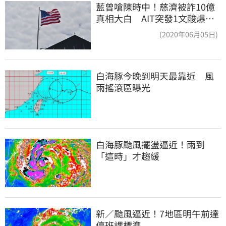
藍曾嗆陳時中！慈濟被詐10億
真相大白 AIT突發1文酸爆…
他笑：真的很會
(2020年06月05日)
白海豚今晚到明天最靠近　風
雨搖滾區曝光
白海豚颱風擺盪逼近！雨到
「這時」才趨緩
新／颱風逼近！7地區明午前達
停班課標準