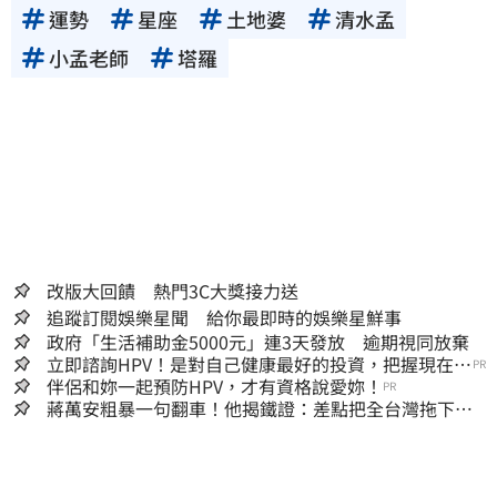
運勢
星座
土地婆
清水孟
其真實性、正確性、即時性、完整性或合法
性。三立新聞網所提供的資訊內容，若其著作
小孟老師
塔羅
權不屬於三立集團所有，使用者未取得內容提
供者（著作權人）許可之前，亦不得擅自轉
貼、重製、變更、散布，否則概由使用者自負
全責。
改版大回饋 熱門3C大獎接力送
追蹤訂閱娛樂星聞 給你最即時的娛樂星鮮事
政府「生活補助金5000元」連3天發放 逾期視同放棄
立即諮詢HPV！是對自己健康最好的投資，把握現在不
PR
嫌晚！
伴侶和妳一起預防HPV，才有資格說愛妳！
PR
蔣萬安粗暴一句翻車！他揭鐵證：差點把全台灣拖下水
哪時道歉