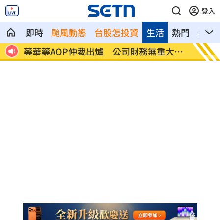
登入
即時
颱風動態
台股怎投資
生活
熱門
影音
大影
英特爾靠川普不夠 業界:客戶不敢惹台積電
「最美
手