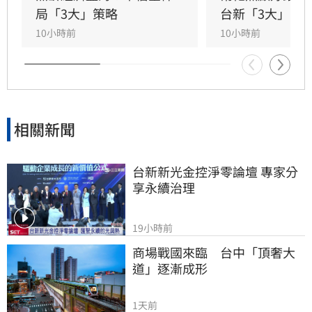
助企業將永續轉化為國際競爭力。會中上銀、強
局「3大」策略
台新「3大」防
茂、宏碁及金寶等指標企業分享低碳實踐經驗。
10小時前
10小時前
台新新光金控憑藉優異的永續績效，不僅連續三
年獲標普全球永續年鑑銀行業全球前1%，更獲
MSCI ESG AAA最高評級，展現其帶領產業接軌
國際、推進淨零韌性家園的決心，持續成為企業
邁向永續發展的強力後盾。
相關新聞
台新新光金控淨零論壇 專家分
享永續治理
19小時前
商場戰國來臨　台中「頂奢大
道」逐漸成形
1天前