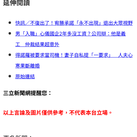
延伸閱讀
快訊／不復出了！宥勝承諾「永不出現」退出大眾視野
男「入職」心儀國企2年多沒工資？公司辯：他是義
工 仲裁結果超意外
得諾羅被要求當司機！妻子自私提「一要求」 人夫心
寒果斷離婚
原始連結
三立新聞網提醒您：
以上言論及圖片僅供參考，不代表本台立場。