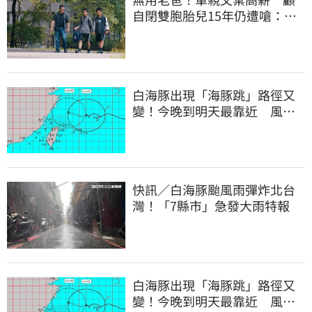
自閉雙胞胎兒15年仍遭嗆：怎
不教好再帶出門
白海豚出現「海豚跳」路徑又
變！今晚到明天最靠近 風雨
搖滾區曝光
快訊／白海豚颱風雨彈炸北台
灣！「7縣市」急發大雨特報
白海豚出現「海豚跳」路徑又
變！今晚到明天最靠近 風雨