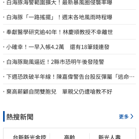
白海豚海警範圍擴大！最新暴風圈侵襲率曝
白海豚「一路搖擺」！週末各地風雨時程曝
奉獻醫學研究逾40年！林慶順教授不幸離世
小確幸！一早入帳4.2萬 還有18筆錢連發
白海豚颱風逼近！2縣市恐明午後發陸警
下週恐跌破半年線！陳嘉偉警告台股反彈屬「逃命
波」：空頭大屠殺剛開始
棄高薪顧自閉雙胞兒 單親父仍遭嗆教不好
熱搜新聞
更多
台新新光金控
高齡
新光人壽