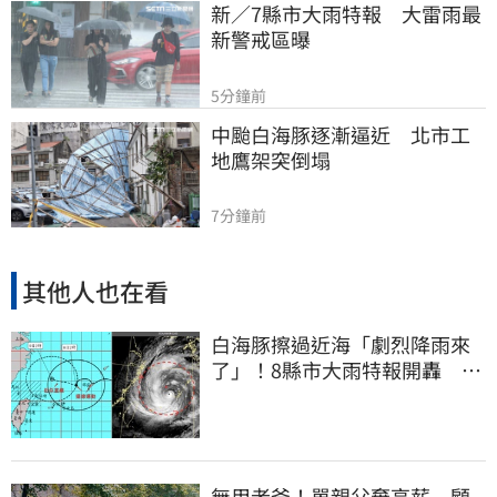
新／7縣市大雨特報　大雷雨最
新警戒區曝
5分鐘前
中颱白海豚逐漸逼近　北市工
地鷹架突倒塌
7分鐘前
其他人也在看
白海豚擦過近海「劇烈降雨來
了」！8縣市大雨特報開轟 今
明風雨最集中
無用老爸！單親父棄高薪 顧