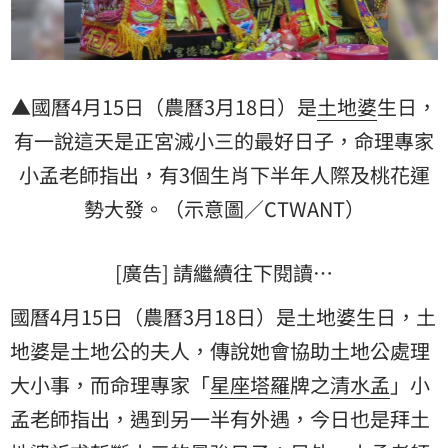
▲國曆4月15日（農曆3月18日）是
土地婆
生日，
有一說這天是正宮滅小三的最好日子，命理專家
小孟老師
指出，有3個生肖下半年人際及桃花
運
勢
大發。（示意圖／CTWANT）
[廣告] 請繼續往下閱讀…
國曆4月15日（農曆3月18日）是土地婆生日，土
地婆是土地公的夫人，傳說她會協助土地公處理
大小事，而命理專家「
星座
塔羅
牌之
清水孟
」小
孟老師指出，遇到另一半有外遇，今日也是拜土