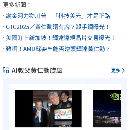
更多新聞：
謝金河力勸川普 「科技美元」才是正路
GTC2025／黃仁勳還有牌？殺手鐧曝光！
美國盯上新加坡！輝達違規晶片交易曝光！
難啊！AMD蘇姿丰能否逆襲輝達黃仁勳？
AI教父黃仁勳旋風
更多