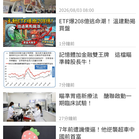
2026/08/03 08:00
ETF爆208億逃命潮！ 溫建勳揭
買盤
1分鐘前
記憶體加金融雙王牌　這檔瞄
準韓股長牛！
7分鐘前
瞄準胃癌新療法　醣聯啟動一
期臨床試驗！
27分鐘前
7年前遭譏傻逼！他逆襲超車中
國前首富