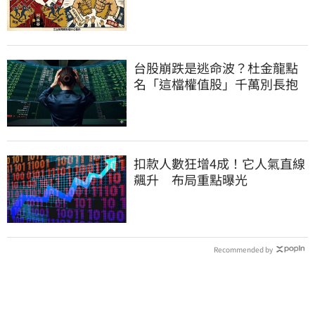
台股崩跌是逃命波？杜金龍點
名「這檔權值股」千萬別長抱
扣款人數狂增4成！它人氣直線
飆升 布局重點曝光
Recommended by