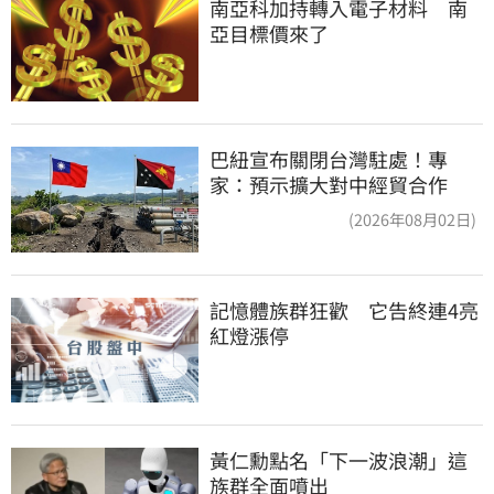
南亞科加持轉入電子材料　南
亞目標價來了
巴紐宣布關閉台灣駐處！專
家：預示擴大對中經貿合作
(2026年08月02日)
記憶體族群狂歡　它告終連4亮
紅燈漲停
黃仁勳點名「下一波浪潮」這
族群全面噴出