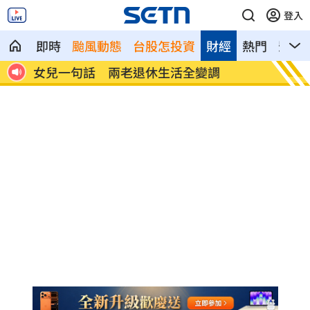
登入
即時
颱風動態
台股怎投資
財經
熱門
影音
首富
女兒一句話 兩老退休生活全變調
記憶體
襲