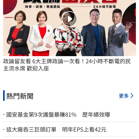
政論留友看 6大王牌政論一次看！24小時不斷電的民
主流水席 歡迎入座
熱門新聞
更多
國安基金第9次護盤暴賺81% 歷年績效曝
這大廠吞三巨頭訂單 明年EPS上看42元