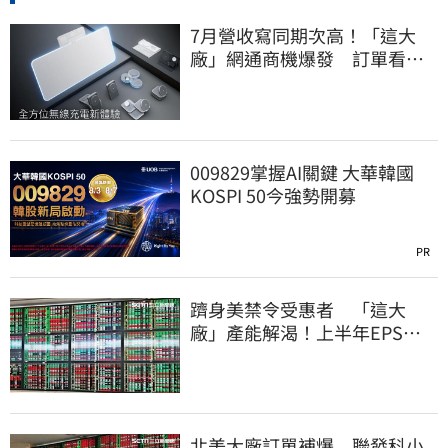
7月營收寫同期次高！「這大
廠」網通商機爆發 訂單看到
2027年
009829掌握AI關鍵 大華韓國
KOSPI 50今強勢開募
PR
躋身美禁令受惠者 「這大
廠」產能解渴！上半年EPS衝
2.58元擺脫虧損
北美大廠訂單補爆 聯發科小