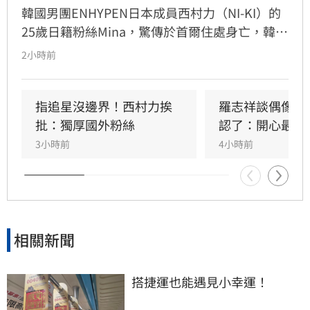
韓國男團ENHYPEN日本成員西村力（NI-KI）的
25歲日籍粉絲Mina，驚傳於首爾住處身亡，韓國
警方證實接獲報案並介入調查。生前Mina因追星
2小時前
行為與過往經歷，長期遭受網路霸凌與人身攻
擊。曾與她互動的粉絲感嘆，Mina本人親切善
良，絕非外界傳言般傲慢，對於她選擇極端方式
指追星沒邊界！西村力挨
羅志祥談偶像飯
結束生命感到遺憾與不捨。此事件再度引發外界
批：獨厚國外粉絲
認了：開心最重
對網路暴力及追星文化的關注。該名粉絲呼籲，
3小時前
4小時前
追星不應成為生活唯一寄託，應珍惜自身生命。
目前確切死因與詳細案情，仍待警方進一步調查
釐清，此消息也讓全球粉絲深感震驚與悲痛。
相關新聞
搭捷運也能遇見小幸運！