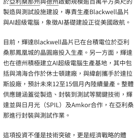
於
亞利桑那州
與
德州
啟動規模逾百萬平方英尺的
製造與測試設施建設，專責生產Blackwell晶片
與AI超級電腦，象徵AI基礎建設正從美國啟航。
目前，輝達Blackwell晶片已在台積電位於亞利
桑那鳳凰城的晶圓廠投入生產。另一方面，輝達
也在德州積極建立AI超級電腦生產基地，其中包
括與鴻海合作於休士頓建廠，與緯創攜手於達拉
斯設廠，預計未來12至15個月內陸續量產。整體
供應鏈涵蓋從製造、封裝到測試等關鍵技術，輝
達並與日月光（SPIL）及Amkor合作，在亞利桑
那進行封裝與測試作業。
這項投資不僅是技術突破，更是經濟戰略的體