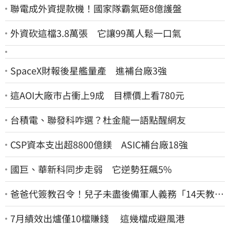
聯電成外資提款機！國家隊霸氣砸8億護盤
外資砍這檔3.8萬張 它讓99萬人鬆一口氣
SpaceX財報後星艦量產 進補台廠3強
這AOI大廠市占衝上9成 目標價上看780元
台積電、聯發科咋選？杜金龍一語點醒網友
CSP資本支出超8800億鎂 ASIC補台廠18強
國巨、華新科同步走弱 它逆勢狂飆5%
爸爸代簽教召令！兒子未盡後備軍人義務「14天教召
不去」換3個月刑期
7月績效出爐僅10檔賺錢 這幾檔成避風港