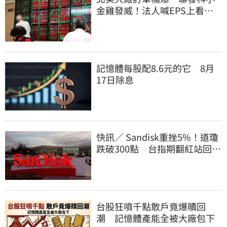
金雞發威！法人喊EPS上看
27.12元
記憶體每股配8.6元的它 8月
17日除息
快訊／ Sandisk重挫5%！道瓊
跌破300點 台指期翻紅站回
44000點
台股狂噴千點散戶竟爆贖回
潮 記憶體產能全被大廠包下