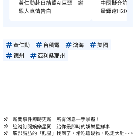
黃仁勳赴日結盟AI巨頭　謝
中國擬允許AI
恩人真情告白
量輝達H200
黃仁勳
台積電
鴻海
美國
德州
亞利桑那州
新聞事件即時更新 所有消息一手掌握！
追蹤訂閱娛樂星聞 給你最即時的娛樂星鮮事
腹部脂肪的「剋星」找到了，常吃這幾物，吃走大肚
PR