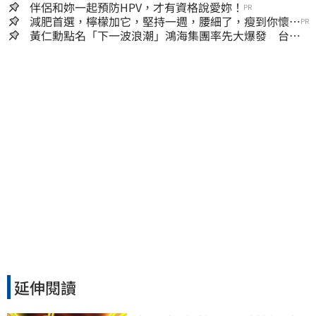
囊，瘦出小蠻腰
伴侶和妳一起預防HPV，才有資格說愛妳！
PR
減肥首選，檸檬加它，堅持一週，腰細了，瘦到你懷疑
PR
人生
黃仁勳點名「下一波浪潮」鴻海集團率先大爆發 台股
這族群全面噴出
延伸閱讀