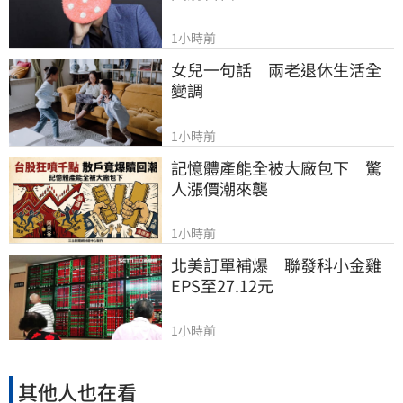
1小時前
女兒一句話　兩老退休生活全
變調
1小時前
記憶體產能全被大廠包下　驚
人漲價潮來襲
1小時前
北美訂單補爆　聯發科小金雞
EPS至27.12元
1小時前
其他人也在看