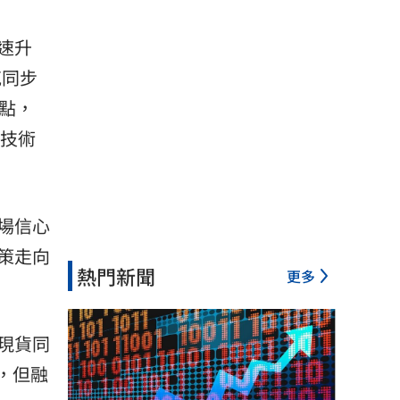
速升
克同步
點，
，技術
場信心
策走向
熱門新聞
更多
但現貨同
，但融