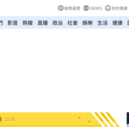
娛樂星聞
iNEWS
祝你健康
門
影音
熱搜
直播
政治
社會
娛樂
生活
健康
口
21:35
0歲
21:21
班
21:20
力大
21:12
疾病
21:10
怨
21:09