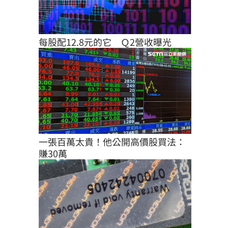
每股配12.8元的它　Ｑ2營收曝光
一張百萬太貴！他公開高價股買法：
賺30萬