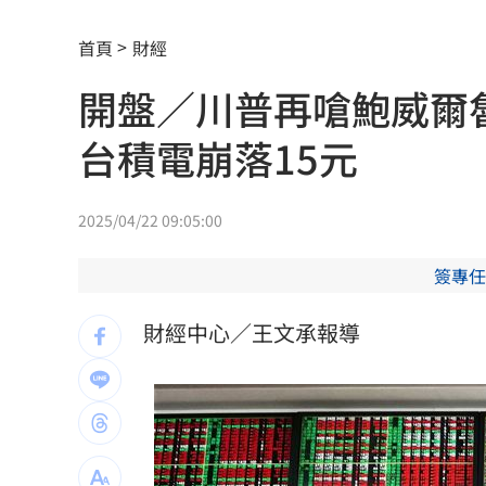
颱風假宣布了 明「新竹縣8校」停課不停
首頁
財經
太陽下抽菸突倒地！醫：猝死風險高3倍
開盤／川普再嗆鮑威爾
下週鬼門開12禁忌風水 家中2物易招好
台積電崩落15元
Apink降臨高雄 她新歌曝光：唱不好別
吃剉冰拉到脫水洗腎 醫揭1類人4大危
2025/04/22 09:05:00
一直放屁還大不出來！醫揭大腸癌3警訊
簽專任
攪局父親節！中颱白海豚挾狂風暴雨炸
財經中心／王文承報導
泰國少年槍案 揭家庭、校園槍枝管理
獨／早療課彈7歲童額頭 家長控不當治
AKIRA開唱藏彩蛋！兒子首度驚喜獻「