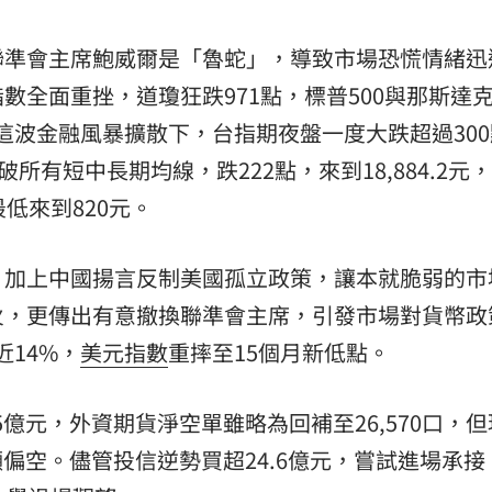
熱潮
10:00
聯準會主席鮑威爾是「魯蛇」，導致市場恐慌情緒迅
15
數全面重挫，道瓊狂跌971點，標普500與那斯達
這波金融風暴擴散下，台指期夜盤一度大跌超過300
所有短中長期均線，跌222點，來到18,884.2元
最低來到820元。
，加上中國揚言反制美國孤立政策，讓本就脆弱的市
火，更傳出有意撤換聯準會主席，引發市場對貨幣政
近14%，
美元指數
重摔至15個月新低點。
5億元，外資期貨淨空單雖略為回補至26,570口，
顯偏空。儘管投信逆勢買超24.6億元，嘗試進場承接