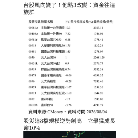
台股風向變了！他點3改變：資金往這
族群
股災這8檔規模逆勢創高　它最猛成長
逾10%