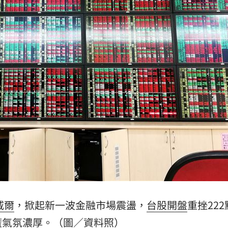
誰？
20:05
贖金
20:02
節
19:42
19:38
成形
12:00
」氣
12:00
威爾
，掀起新一波金融市場震盪，
台股開盤
重挫22
慌氣氛濃厚。（圖／資料照）
場！
10:30