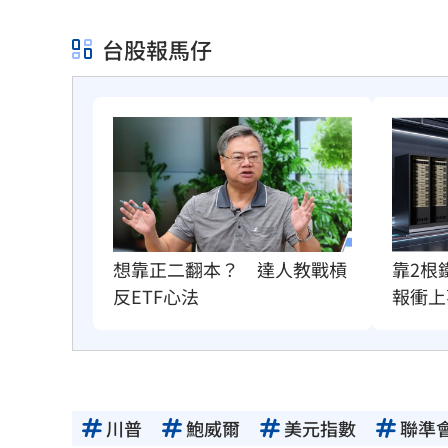
台股報馬仔
想靠正二翻本？　達人教戰槓
靠2根
反ETF心法
報衝上
川普
鮑威爾
美元指數
聯準