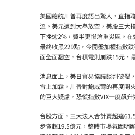
8國球員齊聚高雄 Formosa 7s掀足球
美國總統川普再度語出驚人，直指
理想混蛋號召粉絲跨海追星吃美食！
18:
溫。美元遭到大舉放空，美股三大指
下挫逾2%，費半更慘淪重災區。在
最終收黑229點，今開盤加權指數跌破
面全面翻空，
台積電
則崩跌15元，
消息面上，美日貿易協議談判破裂
雪上加霜。川普對鮑威爾的再度開
的巨大疑慮，恐慌指數VIX一度飆升
台股方面，三大法人合計賣超達61.
步賣超19.5億元，整體市場氛圍明