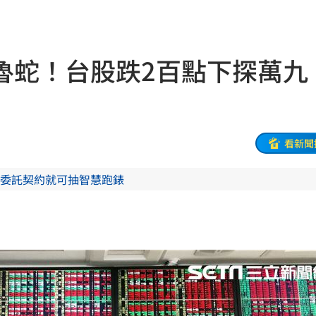
班
21:04
20:58
魯蛇！台股跌2百點下探萬
兄弟
20:57
發
20:57
機
20:41
看新聞
20:37
委託契約就可抽智慧跑錶
雙北
20:30
困境
20:20
療
20:11
聲」
20:06