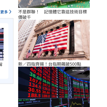
不是群聯！　記憶體它靠這技術目標
更多
價破千
新／四指齊揚！台指期飆破500點
解