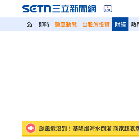
即時
颱風動態
台股怎投資
財經
熱
拋開阿湯哥光環 20歲舒莉初登台網改
新／永和豆漿創始人在台北離世 享壽7
新／新竹宣布！五峰尖石8校明停課但上
HIGHLIGHT掀回憶殺 擔心後輩太帥壓
狂冒百顆紅疹非毛囊炎！醫診斷出罕見
颱風還沒到！基隆爆海水倒灌 商家超哀