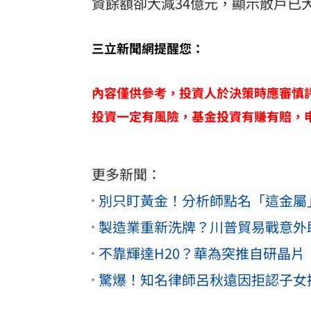
資餘額卻大減34億元，顯示散戶已
三立新聞網提醒您：
內容僅供參考，投資人於決策時應審慎
投資一定有風險，基金投資有賺有賠，
更多新聞：
別只盯黃金！分析師點名「這金屬
製造業重新洗牌？川普貿易戰意外
不靠輝達H20？華為突推自研晶
驚爆！知名律師呂秋遠因拒認子女