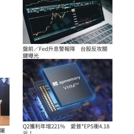
盤前／Fed升息警報降　台股反攻關
鍵曝光
Q2獲利年增221%　愛普*EPS衝4.18
屠
元！