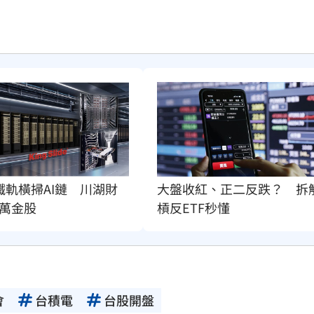
鐵軌橫掃AI鏈　川湖財
大盤收紅、正二反跌？　拆
萬金股
槓反ETF秒懂
會
台積電
台股開盤