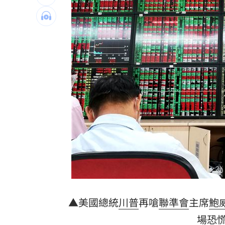
台灣囡仔來了 馬蒔權開唱嗨喊：我是
驚傳駭客猛攻華爾街 多家受害者已吐
公推孫散步遭撞亡 女慟:沒有爸爸的父親
台南大貨車、自小客事故 1名駕駛死亡
台灣彩券開獎直播中
20:31
LIVE三立+24小時直播
15:27
三立iNEWS新聞台線上直播
18:00
商場戰國來臨 台中「頂奢大道」逐漸
台彩父親節推新刮刮樂千萬頭獎超「爸
▲美國總統
川普
再嗆
聯準會
主席
鮑
場恐
「拍片人的多重宇宙」職涯論壇9/12登