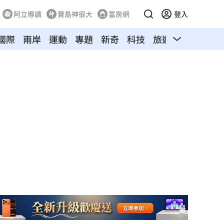
阿立導讀
寶島神很大
富房網
登入
國際
兩岸
運動
專題
新奇
科技
旅遊
汽車
寵物