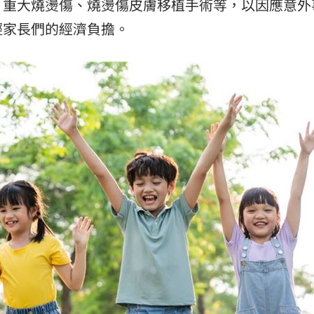
、重大燒燙傷、燒燙傷皮膚移植手術等，以因應意外
張了
05:33
輕家長們的經濟負擔。
罵爆
05:32
成
05:30
嗨
05:30
15