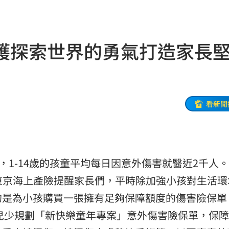
機率
06:06
05
護探索世界的勇氣打造家長
命
06:04
曝光
06:00
看新聞
身分
05:50
05:48
，1-14歲的孩童平均每日因意外傷害就醫近2千人
！
05:45
安東京海上產險提醒家長們，平時除加強小孩對生活環
受阻
05:39
的是為小孩購買一張擁有足夠保障額度的傷害險保單
的兒少規劃「新快樂童年專案」意外傷害險保單，保
35