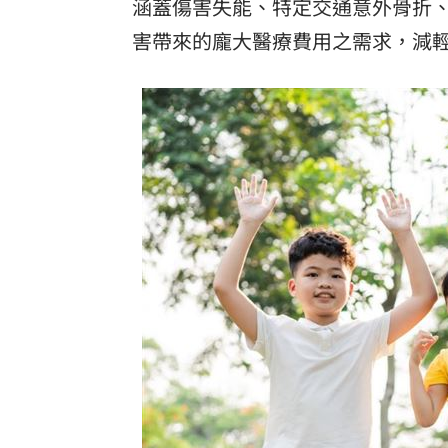
涵蓋傷害失能、特定交通意外骨折
台北市長投票結果曝 她驚喊：蔣該緊
害帶來的龐大醫療費用之需求，減
慈濟遭詐10億 陳時中4年前苦勸1句被
設備大廠的「他」！上半年獲利達去年6
外資砍它2萬張 38萬股東拿綠螢光棒自
台灣彩券開獎直播中
20:31
LIVE三立+24小時直播
15:27
三立iNEWS新聞台線上直播
18:00
理想混蛋號召粉絲跨海追星吃美食！
18: