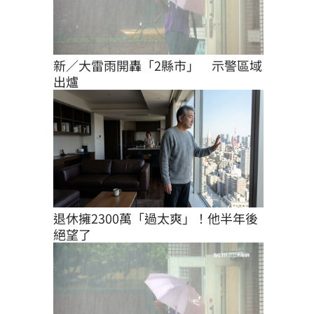
新／大雷雨開轟「2縣市」　示警區域
出爐
退休擁2300萬「過太爽」！他半年後
絕望了