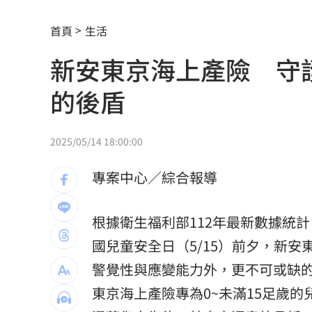
白海豚最快今發海警！專家曝停班停課
首頁
生活
「這10檔」領漲狂飆！海外ETF反攻
06:
新安東京海上產險 守
19歲男上國道「離奇火燒車」3人急逃保
的後盾
詐慈濟10.6億住豪宅 女律師豪奢生活
避開財務盲點！學會跟家人談錢！
06:00
2025/05/14 18:00:00
女律師為何騙到慈濟10億？李怡貞驚揭
專案中心／綜合報導
淚別高希均！沈春華悲痛揭私下真面目
根據衛生福利部112年最新數據統計
外資買超20億元 狂掃這檔近4萬張居冠
國兒童安全日（5/15）前夕，新
北京爆不滿對台軍售 美國防官員訪中
警覺性與應變能力外，更不可或缺
東京海上產險專為0~未滿15足歲
韓股又出事？高盛喊出「新目標價」
05: