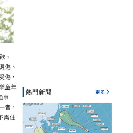
欲、
燙傷、
受傷，
樂童年
熱門新聞
更多
通事
一者，
不需住