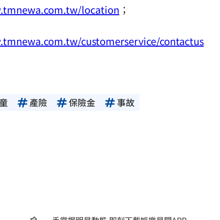
w.tmnewa.com.tw/location
；
.tmnewa.com.tw/customerservice/contactus
童
產險
保險金
事故