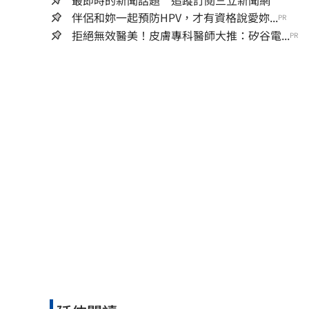
最即時的新聞話題 追蹤訂閱三立新聞網
伴侶和妳一起預防HPV，才有資格說愛妳...
PR
拒絕無效醫美！皮膚專科醫師大推：矽谷電...
PR