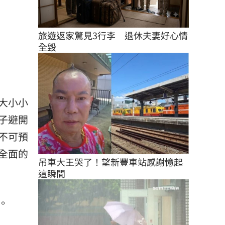
旅遊返家驚見3行李　退休夫妻好心情
全毀
大小小
子避開
不可預
全面的
吊車大王哭了！望新豐車站感謝憶起
這瞬間
。