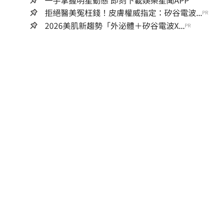
一手掌握明星動態 即刻下載娛樂星聞APP
拒絕醫美冤枉錢！皮膚權威指定：矽谷電波...
PR
2026美肌新趨勢「外泌體＋矽谷電波X...
PR