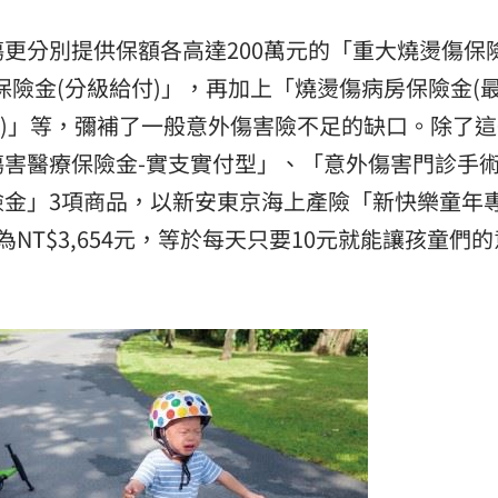
更分別提供保額各高達200萬元的「重大燒燙傷保險
險金(分級給付)」，再加上「燒燙傷病房保險金(最
0日)」等，彌補了一般意外傷害險不足的缺口。除了
害醫療保險金-實支實付型」、「意外傷害門診手
金」3項商品，以新安東京海上產險「新快樂童年專
NT$3,654元，等於每天只要10元就能讓孩童們