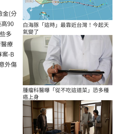
金(分
高90
白海豚「這時」最靠近台灣！今起天
氣變了
這些多
術醫療
案-B
的意外傷
腫瘤科醫曝「從不吃這道菜」恐多種
癌上身