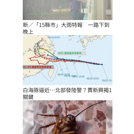
新／「15縣市」大雨特報　一路下到
晚上
白海豚逼近…北部發陸警？賈新興揭1
關鍵