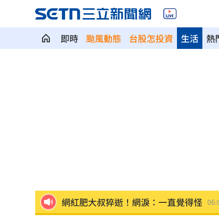
即時
颱風動態
台股怎投資
生活
熱
國道傳嚴重事故！2車碰撞「撇頭」3人
盤前／台指夜盤彈285點 台股拚延續反
美股多收黑！道瓊跌464點 費半小漲39
今迎立秋！「5星座、5生肖」財運旺到
白海豚恐發陸警？專家曝暴風圈觸陸2關
網紅肥大叔猝逝！網淚：一直覺得怪
06: