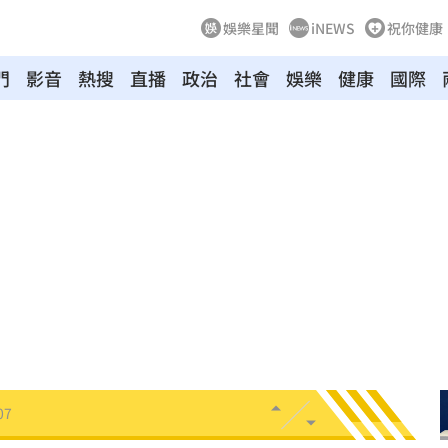
娛樂星聞
iNEWS
祝你健康
門
影音
熱搜
直播
政治
社會
娛樂
健康
國際
送醫
06:24
彈
06:21
點
06:12
爆
06:10
鍵
06:08
07