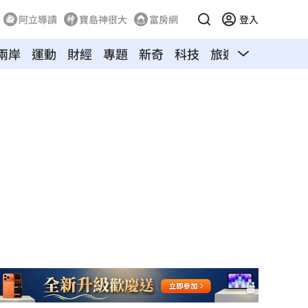
阿立導讀
寶島神很大
富房網
登入
兩岸
運動
財經
專題
新奇
科技
旅遊
汽車
寵物