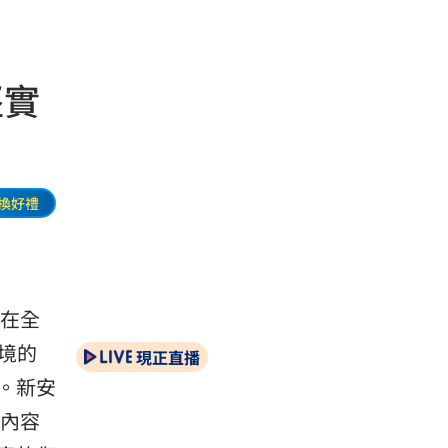
堅實
換好禮
。在全
境的
現正直播
。新安
障內容