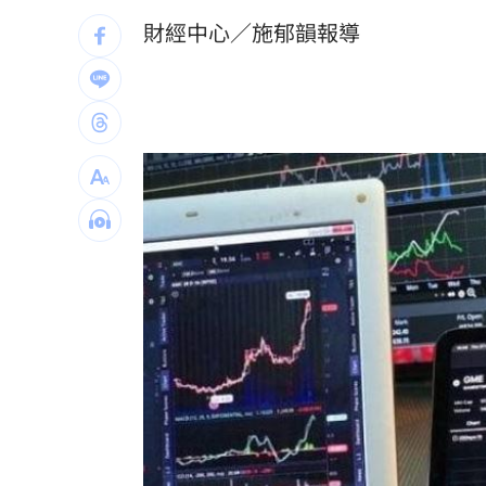
宏碁發現兆基管理缺失 辭董座撤出經
財經中心／施郁韻報導
剩4個月要跨年 網嘆：人越大時間過越
金雞母獲利全開！玉山金前7月刷新紀錄
首度首局獲支援 布雷克卻評球威僅D等
台灣彩券開獎直播中
20:31
LIVE三立+24小時直播
15:27
三立iNEWS新聞台線上直播
18:00
商場戰國來臨 台中「頂奢大道」逐漸
台彩父親節推新刮刮樂千萬頭獎超「爸
「拍片人的多重宇宙」職涯論壇9/12登