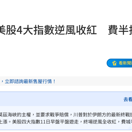
迎煞
23:21
錄
23:18
美股4大指數逆風收紅 費半
首勝
23:15
23:07
23:07
看新聞
禁見
23:05
，立即諮詢最新售屋行情！
年
22:55
成形
22:54
去
22:52
莫茲海峽的主權，並要求戰爭賠償，川普對於伊朗方的最新終戰
上漲。美股四大指數11日早盤平盤遊走，終場逆風全收紅，費城
放棄
22:50