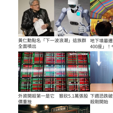
黃仁勳點名「下一波浪潮」這族群
地下墳墓遷
全面噴出
400座」！
外資開殺第一是它　狠砍5.1萬張股
下週恐跌破
價重挫
殺剛開始