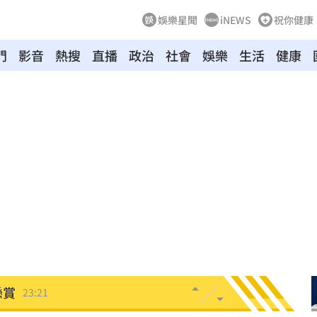
娛樂星聞
iNEWS
祝你健康
門
影音
熱搜
直播
政治
社會
娛樂
生活
健康
23:34
:33
開嗆
23:33
程曝
23:26
23:26
懸賞
23:21