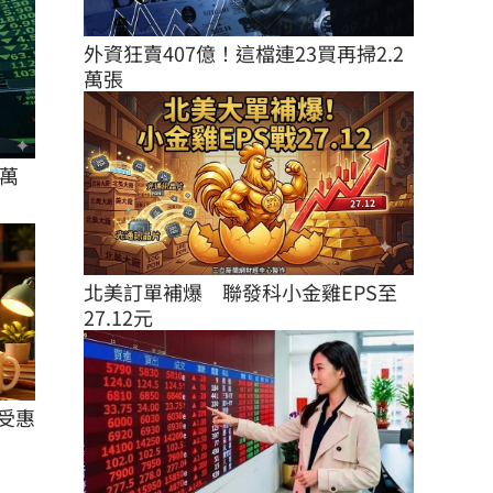
外資狂賣407億！這檔連23買再掃2.2
萬張
萬
北美訂單補爆　聯發科小金雞EPS至
27.12元
受惠