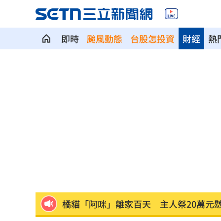
即時
颱風動態
台股怎投資
財經
熱
南港Lalaport鷹架坍塌！3櫃位暫停營業
疊單計薪遭控違法 UberEats都說了
23
北市教育局再喊虐童案遭渲染！林月琴
白海豚「一路搖擺」！週末各地風雨時
兆基前董座聲押禁見 林佑任200萬交保
橘貓「阿咪」離家百天 主人祭20萬元