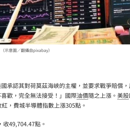
熱潮
10:00
15
示意圖／翻攝自pixabay）
美國承認其對荷莫茲海峽的主權，並要求戰爭賠償，
不喜歡，完全無法接受！」國際
油價
隨之上漲。
美股
收紅，費城半導體指數上漲305點。
收49,704.47點。