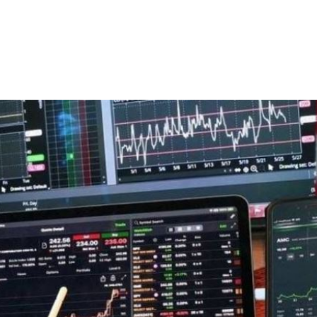
營層
22:48
快
22:48
22:38
級
22:38
成形
12:00
」氣
12:00
場！
10:30