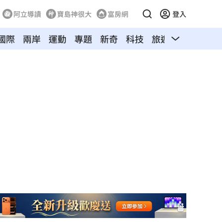
阿立導讀
寶島神很大
富房網
登入
國際
兩岸
運動
專題
新奇
科技
旅遊
汽車
寵物