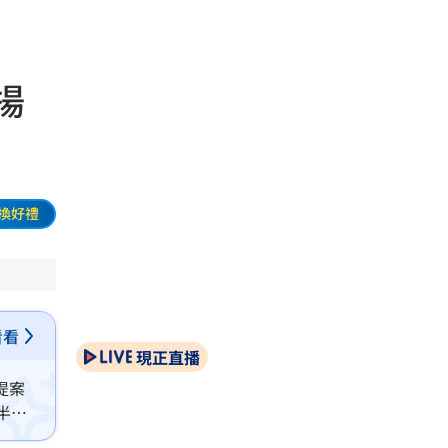
揚
換好禮
看看
現正直播
提案
半導