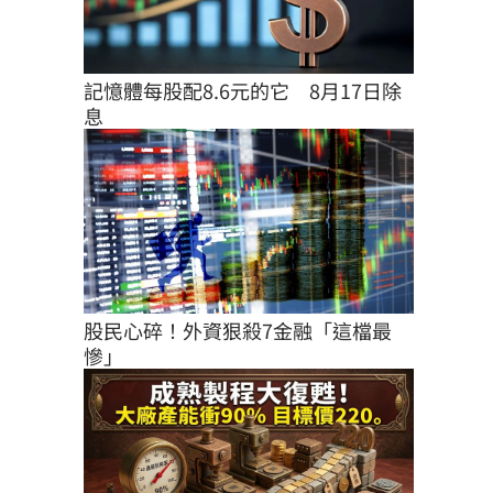
記憶體每股配8.6元的它　8月17日除
息
股民心碎！外資狠殺7金融「這檔最
慘」