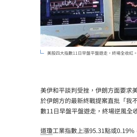
8國球員齊聚高雄 Formosa 7s掀足球
理想混蛋號召粉絲跨海追星吃美食！
18:
美股四大指數11日早盤平盤遊走，終場全收紅。（
美伊和平談判受挫，伊朗方面要求
於伊朗方的最新終戰提案直批「我
數
11日早盤平盤遊走，終場逆風全
道瓊
工業指數上漲95.31點或0.19%，