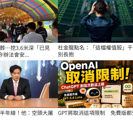
杜金龍點名：「這檔權值股」千
葬…挖3.6米深「已見
別長抱
今辦法會安...
半年線！他：空頭大屠
GPT將取消這項限制　免費版都