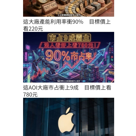
這大廠產能利用率衝90%　目標價上
看220元
這AOI大廠市占衝上9成　目標價上看
780元