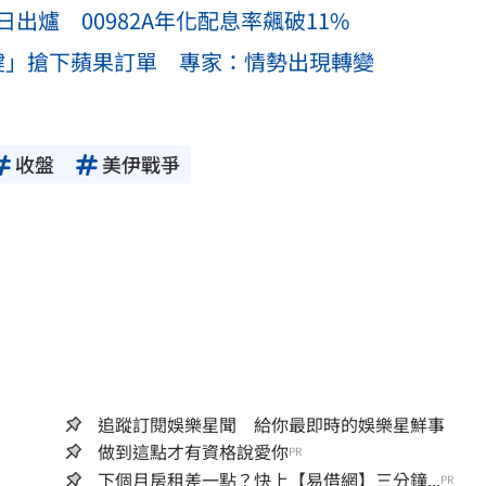
日出爐 00982A年化配息率飆破11%
鍵」搶下蘋果訂單 專家：情勢出現轉變
收盤
美伊戰爭
追蹤訂閱娛樂星聞 給你最即時的娛樂星鮮事
做到這點才有資格說愛你
PR
下個月房租差一點？快上【易借網】三分鐘...
PR