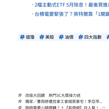
2檔主動式ETF 5月除息！最後買進
台積電要緊張了？英特爾靠「1關
道瓊
美股
油價
四大指數
改版大回饋 熱門3C大獎接力送
獨家／曹雨婷遭控拿工會錢買豪宅！李亞萍...
臨時需要小額週轉？上【易借網】找人幫！...
PR