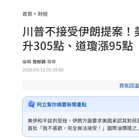
跨縣市「送肉粽」碰音樂節！遊客正面
首頁
財經
挺蘇巧慧！回顧蔡英文新北寫下1驚人紀
川普不接受伊朗提案！
勝騎士7局失2分好投 兄弟本季澄清湖
升305點、道瓊漲95點
大盤回神誰最猛？18檔台股ETF失土收復
自癒能力超群？柯P才拄拐杖 隔天能跳
編輯
施郁韻
報導
2026/05/12 05:28:00
兆基債務風暴！李建成遭當庭逮補聲押
買氣回溫
父逝世也不敢回家！男殺友後躲深山21
蔡英文重磅出手！民進黨「第二戰場」
阿立幫你摘要新聞重點
吹冷氣30小時出事！女子全身抽搐送醫
美伊和平談判受挫，伊朗方面要求美國承認其對荷
直批「我不喜歡，完全無法接受！」國際油價隨之
政府生活補助5000元連3天發 逾期視同
體指數上漲305點。