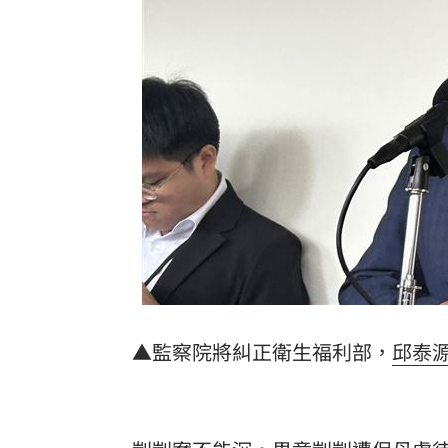
太陽下抽菸突倒地！醫：猝死風險高3倍
下週鬼門開12禁忌風水 家中2物易招好
Apink降臨高雄 她新歌曝光：唱不好別
吃剉冰拉到脫水洗腎 醫揭1類人4大危
台灣彩券開獎直播中
20:31
LIVE三立+24小時直播
15:27
三立iNEWS新聞台線上直播
18:00
台彩父親節推新刮刮樂千萬頭獎超「爸
▲監察院將糾正衛生福利部，
邱泰
商場戰國來臨 台中「頂奢大道」逐漸
「拍片人的多重宇宙」職涯論壇9/12登