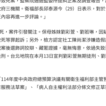
待致死案，監察院通過監委所提糾正案及調查報告，
府三機關。衛福部長邱泰源今（29）日表示，對於
熱潮
10:00
正內容再進一步評論。」
15
死，案件引發關注。保母姊妹劉彩萱、劉若琳，因
致死等罪起訴；另外，檢方認定社工陳尚潔涉嫌造假
犯案後還飾詞狡辯、藏匿證據，毫無悔意，依過失致
刑。台北地院在本月13日宣判劉彩萱無期徒刑、劉
114年度中央政府總預算決議有關衛生福利部主管
育服務法草案」、「病人自主權利法部分條文修正草