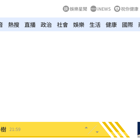
娛樂星聞
iNEWS
祝你健康
音
熱搜
直播
政治
社會
娛樂
生活
健康
國際
光友
22:13
吃藥
22:11
警
22:07
架
22:02
呼吸
22:02
掛樹
21:59