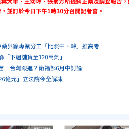
員葉大華、王幼玲、張菊芳所提糾正案及調查報告，
，並訂於今日下午1時30分召開記者會。
中藥界籲專業分工「比照中、韓」推高考
「下週舖貨至120萬劑」
苗 台灣跟進？衛福部6月中討論
26億元」立法院今全解凍