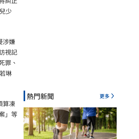
將糾正
兒少
疑涉嫌
訪視記
死罪、
若琳
熱門新聞
更多
預算凍
案」等