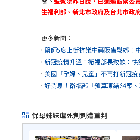
關。
監察院昨日說，已通過監察委
生福利部、新北市政府及台北市政府
更多新聞：
藥師5度上街抗議中藥販售鬆綁！
新冠疫情升溫！衛福部長致歉：快篩
美國「孕婦、兒童」不再打新冠疫
好消息！衛福部「預算凍結64案、
保母姊妹虐死剴剴遭重判