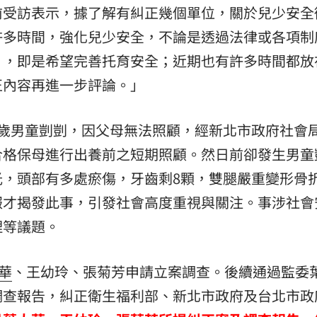
前受訪表示，據了解有糾正幾個單位，關於兒少安全
許多時間，強化兒少安全，不論是透過法律或各項制
」，即是希望完善托育安全；近期也有許多時間都放
正內容再進一步評論。」
1歲男童剴剴，因父母無法照顧，經新北市政府社會
合格保母進行出養前之短期照顧。然日前卻發生男童
光，頭部有多處瘀傷，牙齒剩8顆，雙腿嚴重變形骨
報才揭發此事，引發社會高度重視與關注。事涉社會
理等議題。
華
、王幼玲、張菊芳申請立案調查。後續通過監委
調查報告，糾正衛生福利部、新北市政府及台北市政