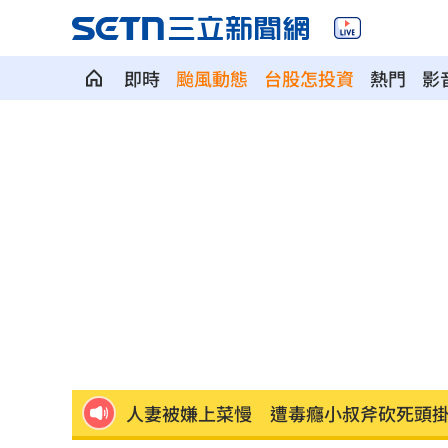
即時
颱風動態
台股怎投資
熱門
影
向姜厚任道歉 田路路：我要找的是楊
男傳訊醫院粉專「殺死掛號小姐」辯忘
晚飯煮太慢！婦遭小叔斬首 頭掛樹上示
消失10年回歸！好市多經典美食重新上
腦瘤手術醫誤切正常組織 女無法自主
人妻被嫌上菜慢 遭毒癮小叔斧砍死頭