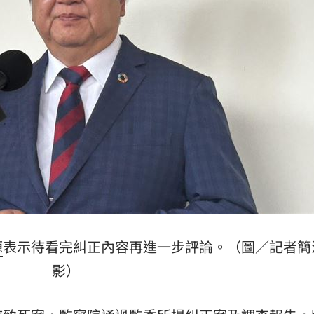
20:58
兄弟
20:57
發
20:57
機
20:41
」氣
12:00
源
表示待看完糾正內容再進一步評論。（圖／記者簡
影）
成形
12:00
場！
10:30