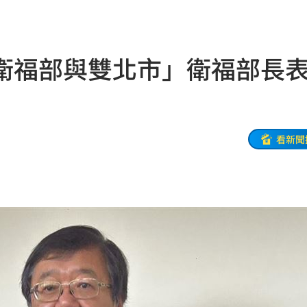
無期
21:55
腎
21:49
衛福部與雙北市」衛福部長
區」
21:42
口
21:35
0歲
21:21
看新聞
班
21:20
力大
21:12
疾病
21:10
怨
21:09
班
21:04