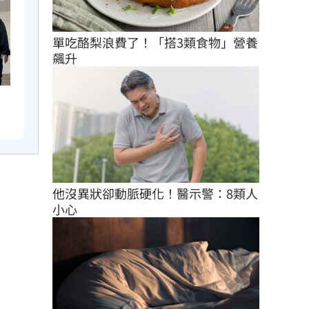
單吃酪梨浪費了！「搭3類食物」營養
飆升
他沒異狀卻動脈硬化！醫示警：8類人
小心