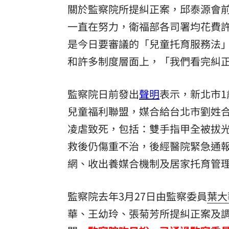
關於監察院所提糾正案，邱泰源會
一直在努力，衛福部各司署均花費
是今日要審議的「兒童托育服務法
和許多制度層面上，「我們看完糾
監察院日前發出
聲明
表示，新北市
兒童福利聯盟，媒合給台北市劉姓
凌虐致死，包括：雙手指甲全被拔
救後仍傷重不治，後經醫院緊急通
網、收出養媒合機制及居家托育管
監察院去年3月27日由監察委員
葉大
華、王幼玲、張菊芳所提糾正案及