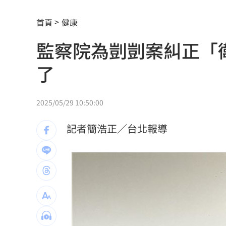
男大生遭脫光圍毆亡 主嫌輕度智障判
首頁
健康
以為益生菌護腎 他餐餐泡菜2週後險洗
監察院為剴剴案糾正「
白海豚暴風圈縮小！氣象署揭「降雨熱
了
拋開阿湯哥光環 20歲舒莉初登台網改
新／永和豆漿創始人在台北離世 享壽7
2025/05/29 10:50:00
新／新竹宣布！五峰尖石8校明停課但上
記者簡浩正／台北報導
HIGHLIGHT掀回憶殺 擔心後輩太帥壓
狂冒百顆紅疹非毛囊炎！醫診斷出罕見
颱風還沒到！基隆爆海水倒灌 商家超哀
颱風假宣布了 明「新竹縣8校」停課不停