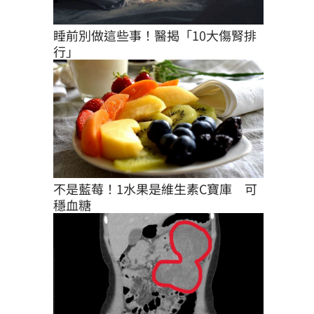
睡前別做這些事！醫揭「10大傷腎排
行」
不是藍莓！1水果是維生素C寶庫　可
穩血糖