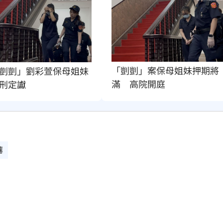
「剴剴」案保母姐妹押期將
剴剴」劉彩萱保母姐妹
滿　高院開庭
刑定讞
華