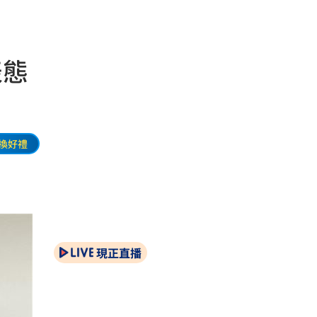
表態
換好禮
現正直播