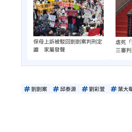
保母上訴被駁回剴剴案判刑定
虐死「
讞　家屬發聲
三審判
剴剴案
邱泰源
劉彩萱
葉大