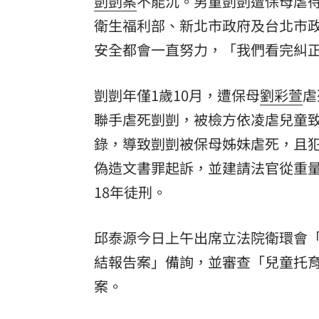
剴剴案
不能沉。男童剴剴遭保母虐
衛生福利部、新北市政府及台北市政
8國球員齊聚高雄 Formosa 7s掀足球
安全都會一直努力，「我們看完糾
理想混蛋號召粉絲跨海追星吃美食！
18:
剴剴年僅1歲10月，遭保母
劉彩萱
虐
聯手虐死剴剴，被檢方依凌虐兒童
錄，導致剴剴被保母姊妹虐死，且
偽造文書罪起訴，並建請法官從重量
18年徒刑。
邱泰源今日上午出席立法院衛環會「
結報告案」備詢，並審查「兒童托
案。