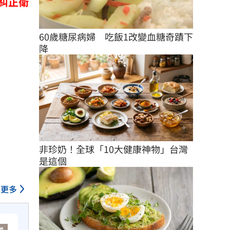
糾正衛
60歲糖尿病婦　吃飯1改變血糖奇蹟下
降
非珍奶！全球「10大健康神物」台灣
是這個
更多