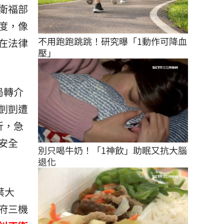
衛福部
度，像
不用跑跑跳跳！研究曝「1動作可降血
在法律
壓」
局轉介
剴剴遭
折，急
安全
別只喝牛奶！「1神飲」助眠又抗大腦
退化
葉大
府三機