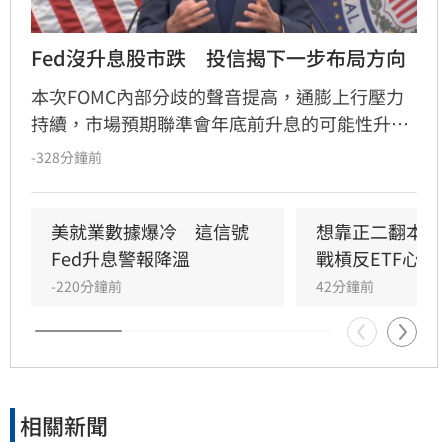
Fed沒升息股市跌　投信揭下一步布局方向
本次FOMC內部分歧的聲音提高，通膨上行壓力
持續，市場預期聯準會年底前升息的可能性升
高，凱基投信認為，升息確實會帶給金融市場波
-328分鐘前
動，但不會顯著影響股市上升的趨勢。美國聯準
會召開FOMC會議，主席華許中性偏鴿派的言論
搭配內部官員態度的分歧，使投資人質疑聯準會
美就業數據爆冷　這信號
想靠正二翻本？
在打壓通膨方面的決心。
Fed升息警報降溫
戰槓反ETF心法
-220分鐘前
42分鐘前
相關新聞