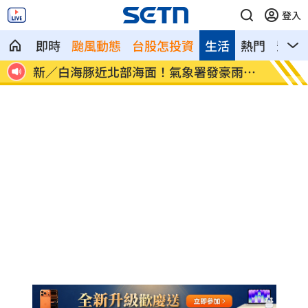
登入
即時
颱風動態
台股怎投資
生活
熱門
影音
像台
新／白海豚近北部海面！氣象署發豪雨特
南電Q
報