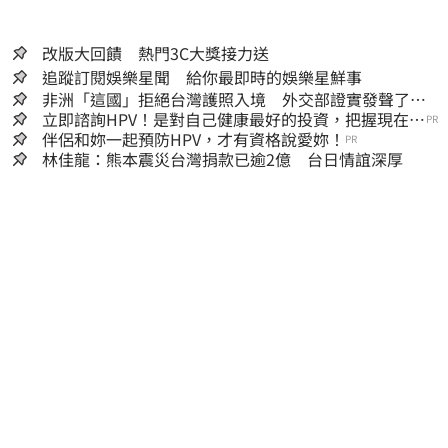
改版大回饋 熱門3C大獎接力送
追蹤訂閱娛樂星聞 給你最即時的娛樂星鮮事
非洲「這國」拒絕台灣護照入境 外交部證實發聲了：
持續交涉聯繫
立即諮詢HPV！是對自己健康最好的投資，把握現在不
PR
嫌晚！
伴侶和妳一起預防HPV，才有資格說愛妳！
PR
林佳龍：熊本震災台灣捐款已逾2億 台日情誼深厚