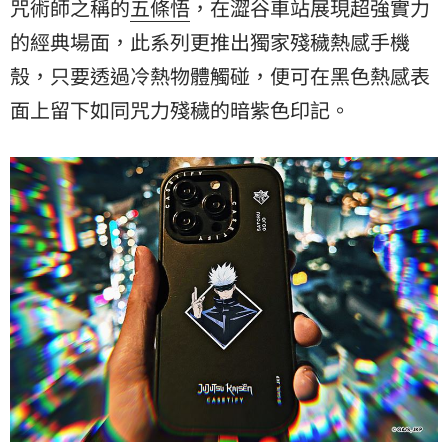
咒術師之稱的
五條悟
，在澀谷車站展現超強實力
的經典場面，此系列更推出獨家殘穢熱感手機
殼，只要透過冷熱物體觸碰，便可在黑色熱感表
面上留下如同咒力殘穢的暗紫色印記。