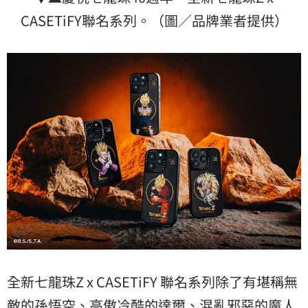
CASETiFY聯名系列。（圖／品牌業者提供）
全新七龍珠Z x CASETiFY 聯名系列除了有堪稱無
敵的
孫悟空
、高傲冷酷的達爾、混亂邪惡的魔人