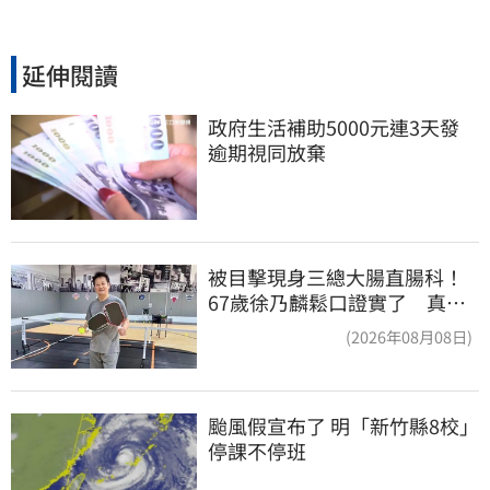
延伸閱讀
政府生活補助5000元連3天發 
逾期視同放棄
被目擊現身三總大腸直腸科！
67歲徐乃麟鬆口證實了 真實
體況曝光
(2026年08月08日)
颱風假宣布了 明「新竹縣8校」
停課不停班