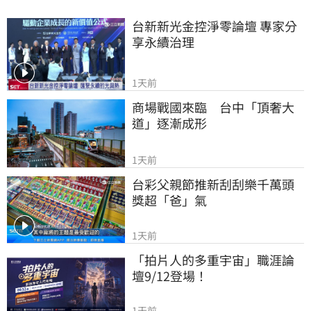
台新新光金控淨零論壇 專家分
享永續治理
1天前
商場戰國來臨　台中「頂奢大
道」逐漸成形
1天前
台彩父親節推新刮刮樂千萬頭
獎超「爸」氣
1天前
「拍片人的多重宇宙」職涯論
壇9/12登場！
1天前