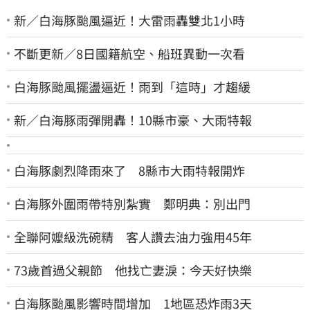
新／白海豚颱風逼近！大雷雨轟雙北1小時
不斷更新／8日國籍航空、船班異動一次看
白海豚颱風擺盪逼近！雨到「這時」才趨緩
新／白海豚雨彈開轟！10縣市豪、大雨特報
白海豚劇烈降雨來了 8縣市大雨特報開炸
白海豚外圍雨帶特別紮實 鄭明典：別出門
全聯阿嬤級洗碗精 客人讚去油力強用45年
73歲首過父親節 他找亡妻淚：今天好快樂
白海豚颱風影響時間增加 1地區恐炸雨3天