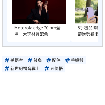
5手機品牌銷
Motorola edge 70 pro登
卻逆勢暴衝33
場　大玩材質配色
孫悟空
普烏
配件
手機殼
新世紀福音戰士
五條悟