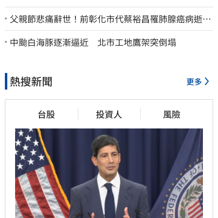
父親節悲痛辭世！前彰化市代蔡裕昌罹肺腺癌病逝
享壽71歲
中颱白海豚逐漸逼近 北市工地鷹架突倒塌
熱搜新聞
更多
台股
投資人
風險