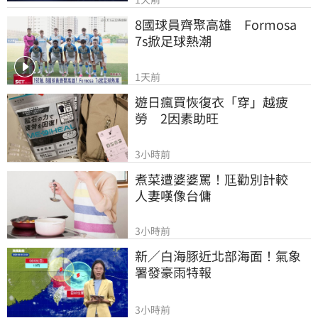
8國球員齊聚高雄　Formosa 
7s掀足球熱潮
1天前
遊日瘋買恢復衣「穿」越疲
勞　2因素助旺
3小時前
煮菜遭婆婆罵！尫勸別計較　
人妻嘆像台傭
3小時前
新／白海豚近北部海面！氣象
署發豪雨特報
3小時前