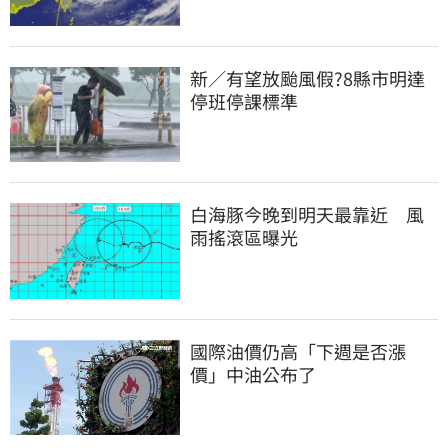
新／有望放颱風假?8縣市明達
停班停課標準
白海豚今晚到明天最靠近　風
雨搖滾區曝光
國際油價仍高「下週是否漲
價」中油公布了