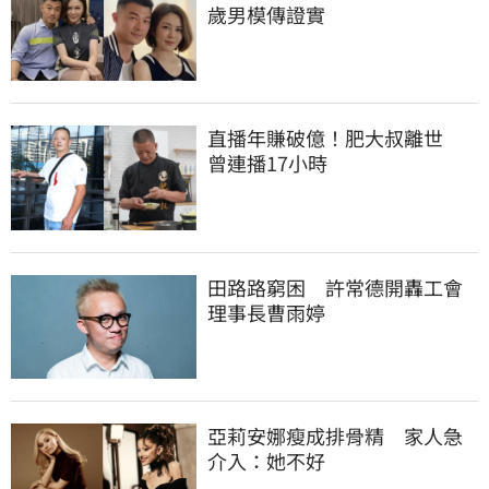
歲男模傳證實
直播年賺破億！肥大叔離世　
曾連播17小時
田路路窮困　許常德開轟工會
理事長曹雨婷
亞莉安娜瘦成排骨精　家人急
介入：她不好