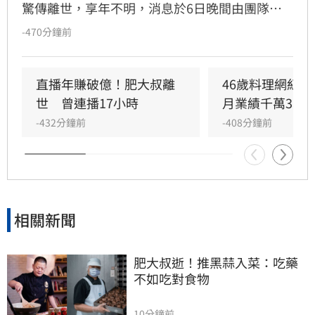
驚傳離世，享年不明，消息於6日晚間由團隊證
實，震驚台灣料理界與廣大粉絲。肥大叔以親切
-470分鐘前
接地氣的古早味家常菜聞名，如白菜滷與蒜頭雞
等料理，溫暖無數網友的心。他生前不僅專注烹
飪，更積極推廣台灣優質農產品，如將黑蒜入菜
直播年賺破億！肥大叔離
46歲料理網紅
傳遞健康飲食觀念，深受大眾喜愛。對於肥大叔
世　曾連播17小時
月業績千萬3心
驟逝，家屬透過粉專表達深切哀痛，感謝粉絲長
-432分鐘前
-408分鐘前
期的支持，並懇請外界在這段艱難時刻給予家屬
空間與隱私，處理後續相關事宜。這位用料理傳
遞人情味的職人，將留給社會大眾無限懷念，粉
絲們也紛紛留言悼念，願肥大叔一路好走、安
息。
相關新聞
肥大叔逝！推黑蒜入菜：吃藥
不如吃對食物
10分鐘前