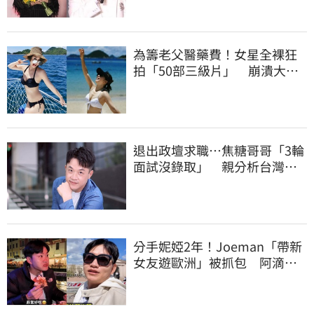
為籌老父醫藥費！女星全裸狂
拍「50部三級片」 崩潰大
哭：沒靈魂了
退出政壇求職…焦糖哥哥「3輪
面試沒錄取」 親分析台灣職
場現況這樣說
分手妮婭2年！Joeman「帶新
女友遊歐洲」被抓包 阿滴發
聲救火網不信