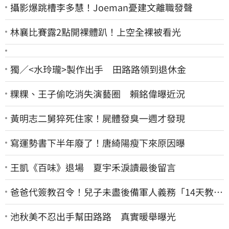
攝影爆跳槽李多慧！Joeman憂建文離職發聲
林襄比賽露2點開裸體趴！上空全裸被看光
獨／<水玲瓏>製作出手 田路路領到退休金
粿粿、王子偷吃消失演藝圈 賴銘偉曝近況
黃明志二舅猝死住家！屍體發臭一週才發現
寫運勢書下半年廢了！唐綺陽瘦下來原因曝
王凱《百味》退場 夏宇禾淚讀最後留言
爸爸代簽教召令！兒子未盡後備軍人義務「14天教召
不去」換3個月刑期
池秋美不忍出手幫田路路 真實暖舉曝光