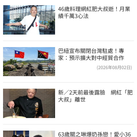
46歲料理網紅肥大叔逝！月業
績千萬3心法
巴紐宣布關閉台灣駐處！專
家：預示擴大對中經貿合作
(2026年08月02日)
新／2天前最後露臉　網紅「肥
大叔」離世
63歲關之琳爆奶孫戀！愛小36