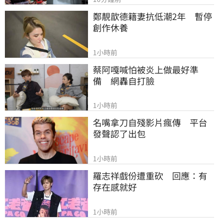
鄭靚歆德籍妻抗低潮2年　暫停
創作休養
1小時前
蔡阿嘎喊怕被炎上做最好準
備　網轟自打臉
1小時前
名嘴拿刀自殘影片瘋傳　平台
發聲認了出包
1小時前
羅志祥戲份遭重砍　回應：有
存在感就好
1小時前