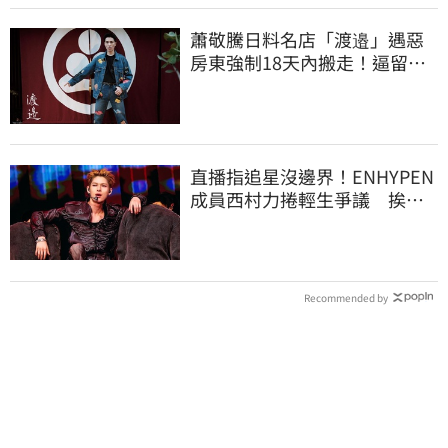
蕭敬騰日料名店「渡邉」遇惡
房東強制18天內搬走！逼留裝
潢：好聚好散
直播指追星沒邊界！ENHYPEN
成員西村力捲輕生爭議 挨
批：獨厚國外粉絲
Recommended by