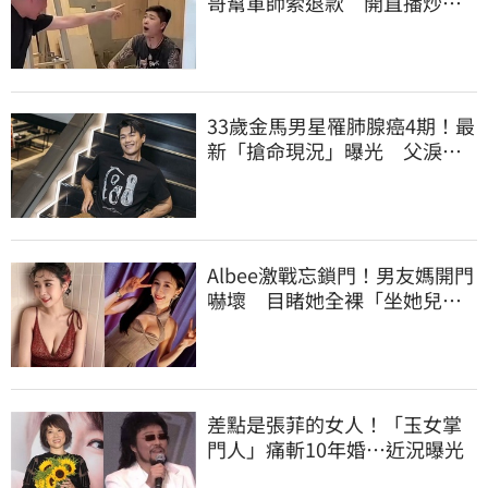
哥幫軍師索退款 開直播炒作
店家急報案
33歲金馬男星罹肺腺癌4期！最
新「搶命現況」曝光 父淚
崩：為何不是我
Albee激戰忘鎖門！男友媽開門
嚇壞 目睹她全裸「坐她兒子
身上」
差點是張菲的女人！「玉女掌
門人」痛斬10年婚…近況曝光