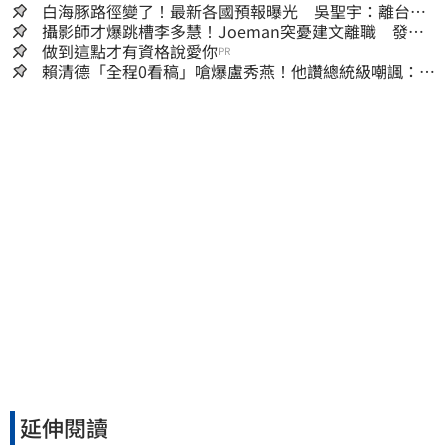
白海豚路徑變了！最新各國預報曝光 吳聖宇：離台灣
又更近一點
攝影師才爆跳槽李多慧！Joeman突憂建文離職 發聲
「其實我很清楚」
做到這點才有資格說愛你
PR
賴清德「全程0看稿」嗆爆盧秀燕！他讚總統級嘲諷：把
8年總帳一次掀翻
延伸閱讀