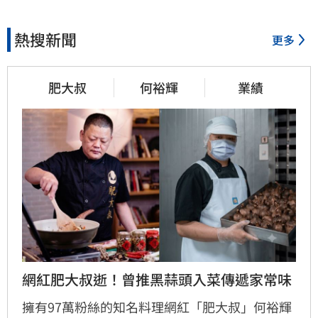
熱搜新聞
更多
肥大叔
何裕輝
業績
網紅肥大叔逝！曾推黑蒜頭入菜傳遞家常味
擁有97萬粉絲的知名料理網紅「肥大叔」何裕輝