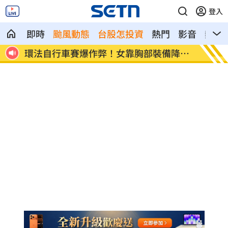
登入
即時
颱風動態
台股怎投資
熱門
影音
熱搜
降風
學霸牙醫槓離職員工 為3萬筆電互告慘勝
俄羅斯