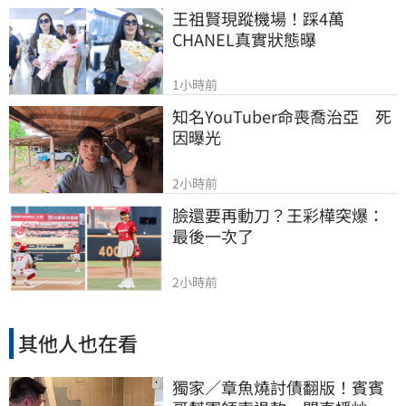
王祖賢現蹤機場！踩4萬
CHANEL真實狀態曝
1小時前
知名YouTuber命喪喬治亞　死
因曝光
2小時前
臉還要再動刀？王彩樺突爆：
最後一次了
2小時前
其他人也在看
獨家／章魚燒討債翻版！賓賓