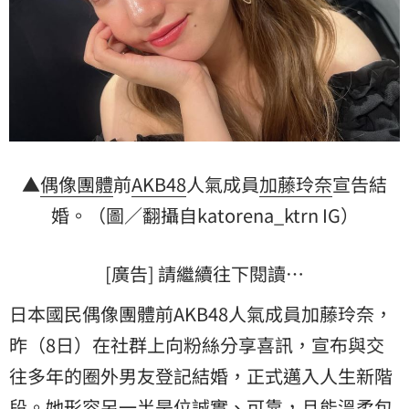
▲
偶像團體
前
AKB48
人氣成員
加藤玲奈
宣告
結
婚
。（圖／翻攝自katorena_ktrn IG）
[廣告] 請繼續往下閱讀…
日本國民偶像團體前AKB48人氣成員加藤玲奈，
昨（8日）在社群上向粉絲分享喜訊，宣布與交
往多年的圈外男友登記結婚，正式邁入人生新階
段。她形容另一半是位誠實、可靠，且能溫柔包