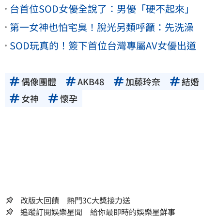
台首位SOD女優全說了：男優「硬不起來」
第一女神也怕宅臭！脫光另類呼籲：先洗澡
SOD玩真的！簽下首位台灣專屬AV女優出道
偶像團體
AKB48
加藤玲奈
結婚
女神
懷孕
改版大回饋 熱門3C大獎接力送
追蹤訂閱娛樂星聞 給你最即時的娛樂星鮮事