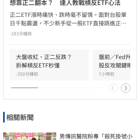
想靠正二翻本？　達人教戰槓反ETF心法
正二ETF漲時痛快、跌時毫不留情。面對台股單
日千點震盪，不少新手從一般ETF直接跳進正
二，誤把2倍槓桿當成2倍勝率。其實，最大風險
-283分鐘前
不是產品本身，而是看錯方向後，投資人能否承
受放大的跌幅；謹記正二操作4心法，才能在大
震盪行情下，投資游刃有餘。
大盤收紅、正二反跌？　
盤前／Fed升息
拆解槓反ETF秒懂
股反攻關鍵曝光
-250分鐘前
7小時前
相關新聞
男傳訊醫院粉專「殺死掛號小