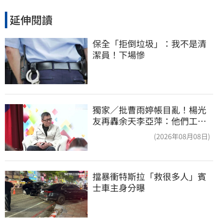
延伸閱讀
保全「拒倒垃圾」：我不是清
潔員！下場慘
獨家／批曹雨婷帳目亂！楊光
友再轟余天李亞萍：他們工會
跟演藝圈沒關
(2026年08月08日)
擋暴衝特斯拉「救很多人」賓
士車主身分曝