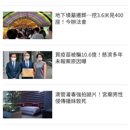
地下墳墓遷葬…挖3.6米見400
座！今辦法會
買疫苗被騙10.6億！慈濟多年
未報案原因曝
滴管灌毒強拍謎片！宮廟男性
侵傳播妹致死