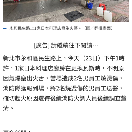
永和民生路上1家日本料理店發生火警。（圖／翻攝畫面）
[廣告] 請繼續往下閱讀…
新北市
永和
區民生路上，今天（23日）下午1時
許，1家
日本料理
店廚房在更換瓦斯時，不明原
因氣爆竄出火舌，當場造成2名男員工
燒燙傷
，
消防隊獲報到場，將2名燒燙傷的男員工送醫，
確切起火原因還待後續消防火調人員後續調查釐
清。