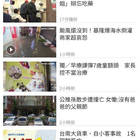
姐」辯忘吃藥
17分鐘前
颱風還沒到！基隆爆海水倒灌 
商家超哀怨
1小時前
獨／早療課彈7歲童額頭　家長
控不當治療
2小時前
公推孫散步遭撞亡 女慟:沒有爸
爸的父親節
2小時前
台南大貨車、自小客事故　1名