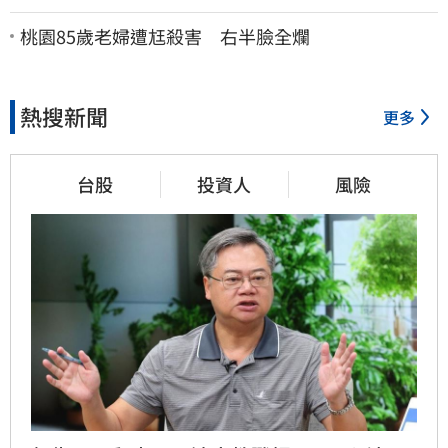
了
桃園85歲老婦遭尪殺害 右半臉全爛
熱搜新聞
更多
台股
投資人
風險