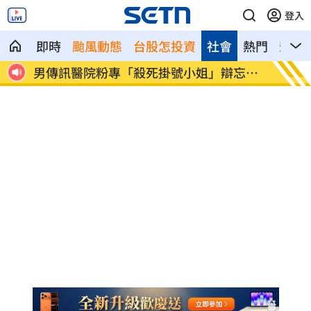
登入
即時
颱風動態
台股怎投資
社會
熱門
影音
楊光
男傳訊醫院粉專「殺死掛號小姐」辯忘吃
晚飯煮
藥