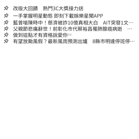
改版大回饋 熱門3C大獎接力送
一手掌握明星動態 即刻下載娛樂星聞APP
藍曾嗆陳時中！慈濟被詐10億真相大白 AIT突發1文酸
爆…他笑：真的很會
父親節悲痛辭世！前彰化市代蔡裕昌罹肺腺癌病逝 享
壽71歲
做到這點才有資格說愛你
PR
有望放颱風假？最新風雨預測出爐 8縣市明達停班停課
標準