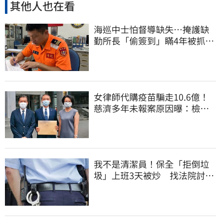
其他人也在看
海巡中士怕督導缺失…掩護缺
勤所長「偷簽到」瞞4年被抓
包！下場曝光
女律師代購疫苗騙走10.6億！
慈濟多年未報案原因曝：檢警
上門才知被騙
我不是清潔員！保全「拒倒垃
圾」上班3天被炒 找法院討公
道結果出爐