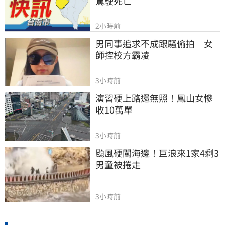
駕駛死亡
2小時前
男同事追求不成跟騷偷拍　女
師控校方霸凌
3小時前
演習硬上路還無照！鳳山女慘
收10萬單
3小時前
颱風硬闖海邊！巨浪來1家4剩3 
男童被捲走
3小時前