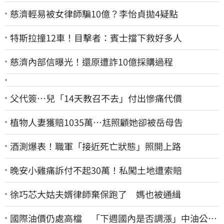
慈濟輕易被女律師騙10億？李怡貞拋4疑點
特斯拉撞12車！目擊者：賓士擋下救好多人
慈濟內部信曝光！還原遭詐10億採購過程
父代簽…兒「14天教召不去」付出慘痛代價
植物人妻獲賠1035萬…尪照顧她卻被岳母告
酒測爆表！職軍「接近死亡狀態」照開上路
晚安小雞痛訴付不起30萬！私闖土地遭索賠
徐巧芯大姑夫婿律師棄保跑了 媽也被通緝
國際油價仍處高檔 「下週國內是否調漲」中油公布