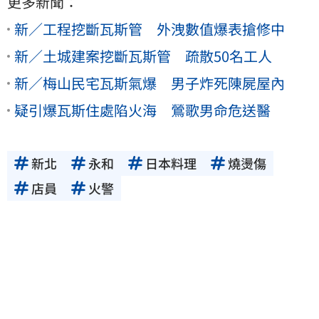
更多新聞：
新／工程挖斷瓦斯管 外洩數值爆表搶修中
新／土城建案挖斷瓦斯管 疏散50名工人
新／梅山民宅瓦斯氣爆 男子炸死陳屍屋內
疑引爆瓦斯住處陷火海 鶯歌男命危送醫
新北
永和
日本料理
燒燙傷
店員
火警