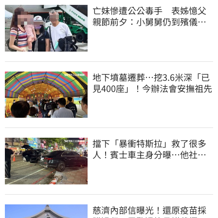
亡妹慘遭公公毒手 表姊憶父
親節前夕：小舅舅仍到殯儀館
陪她說話
地下墳墓遷葬…挖3.6米深「已
見400座」！今辦法會安撫祖先
擋下「暴衝特斯拉」救了很多
人！賓士車主身分曝…他社群
擁1.4萬追蹤
慈濟內部信曝光！還原疫苗採