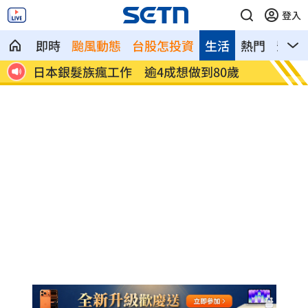
登入
即時
颱風動態
台股怎投資
生活
熱門
影音
歲
解散統促黨？他曝翁曉玲一招：恐白忙一
疫苗真
場
聲