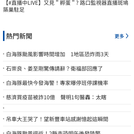
【#直播中LIVE】又見＂孵蛋＂? 路口監視器直播斑鳩
築巢駐足
熱門新聞
更多
白海豚颱風影響時間增加 1地區恐炸雨3天
石崇良、姜至剛驚傳請辭？衛福部回應了
白海豚最快今發海警！專家曝停班停課機率
慈濟買疫苗被詐10億 聲明1句醫轟：太瞎
吊車大王哭了！望新豐車站感謝憶起這瞬間
白海豚颱風逼近！2縣市恐明午後發陸警