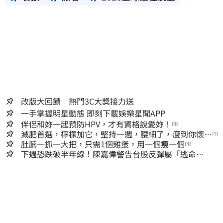
改版大回饋 熱門3C大獎接力送
一手掌握明星動態 即刻下載娛樂星聞APP
伴侶和妳一起預防HPV，才有資格說愛妳！
PR
減肥首選，檸檬加它，堅持一週，腰細了，瘦到你懷疑
PR
人生
肚腩一抓一大把，只需1個雞蛋，用一個瘦一個
PR
下週恐跌破半年線！陳嘉偉警告台股反彈屬「逃命
波」：空頭大屠殺剛開始