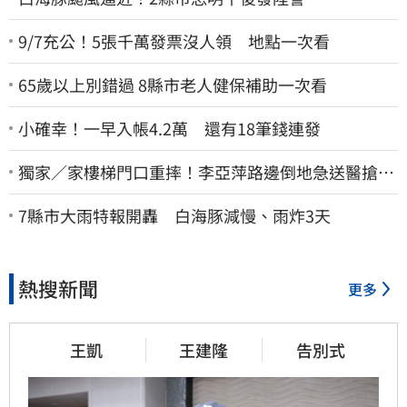
9/7充公！5張千萬發票沒人領 地點一次看
65歲以上別錯過 8縣市老人健保補助一次看
小確幸！一早入帳4.2萬 還有18筆錢連發
獨家／家樓梯門口重摔！李亞萍路邊倒地急送醫搶
命 「最新傷況」曝
7縣市大雨特報開轟 白海豚減慢、雨炸3天
熱搜新聞
更多
王凱
王建隆
告別式