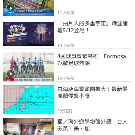
17小時前
「拍片人的多重宇宙」職涯論
壇9/12登場！
19小時前
8國球員齊聚高雄　Formosa 
7s掀足球熱潮
19小時前
白海豚海警範圍擴大！最新暴
風圈侵襲率曝
5分鐘前
獨／海外遊學增強外語　台人
夯英、美、加