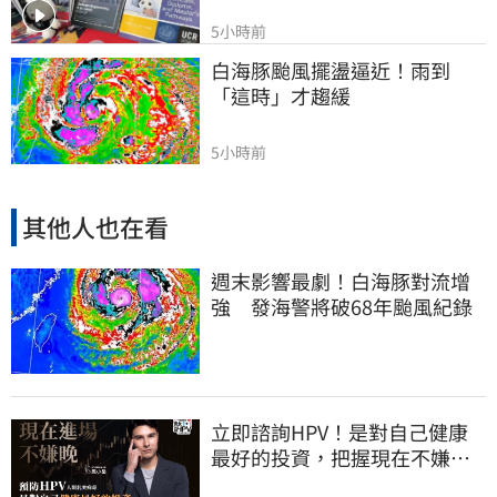
5小時前
白海豚颱風擺盪逼近！雨到
「這時」才趨緩
5小時前
其他人也在看
週末影響最劇！白海豚對流增
強 發海警將破68年颱風紀錄
立即諮詢HPV！是對自己健康
最好的投資，把握現在不嫌
晚！