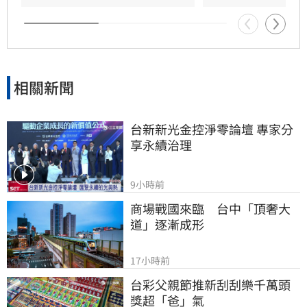
義舉，成為家屬在面臨驟變時最堅強的後盾，各
界也紛紛對這
相關新聞
台新新光金控淨零論壇 專家分
享永續治理
9小時前
商場戰國來臨　台中「頂奢大
道」逐漸成形
17小時前
台彩父親節推新刮刮樂千萬頭
獎超「爸」氣