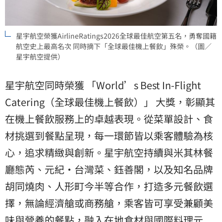
星宇航空榮獲AirlineRatings2026全球最佳航空第五名，勇奪國籍
航空史上最高名次 同時摘下「全球最佳機上餐飲」殊榮。（圖／
星宇航空提供）
星宇航空同時榮獲 「World’s Best In-Flight
Catering（全球最佳機上餐飲）」 大獎，彰顯其
在機上餐飲服務上的卓越表現。從菜單設計、食
材挑選到餐點呈現，每一環節皆以乘客體驗為核
心，追求精緻與創新。星宇航空持續與米其林餐
廳態芮、元紀・台灣菜、鈺善閣，以及知名品牌
胡同燒肉、人形町今半等合作，打造多元餐飲選
擇，無論經濟艙或商務艙，乘客皆可享受兼顧美
味與營養的餐點，融入在地食材與國際料理元