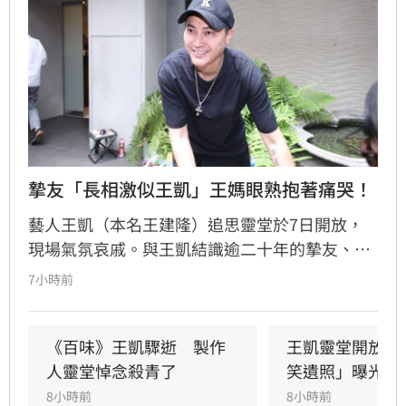
摯友「長相激似王凱」王媽眼熟抱著痛哭！
藝人王凱（本名王建隆）追思靈堂於7日開放，
現場氣氛哀戚。與王凱結識逾二十年的摯友、邱
瓈寬特助Jeff現身協助打點後事。由於兩人外貌
7小時前
神似，王凱母親見到Jeff時悲從中來並相擁落
淚，場面令人鼻酸。得知王凱在台北缺乏親友協
助，演藝圈大姐大邱瓈寬展現義氣，主動承擔治
《百味》王凱驟逝　製作
王凱靈堂開放　
喪事宜並指派Jeff全程留守，陪伴王凱走完人生
人靈堂悼念殺青了
笑遺照」曝光
最後一程。這場深厚的兄弟情誼與邱瓈寬的溫暖
8小時前
8小時前