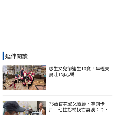
延伸閱讀
想生女兒卻連生10寶！年輕夫
妻吐1句心聲
73歲首次過父親節、拿到卡
片 他拄拐杖找亡妻淚：今天