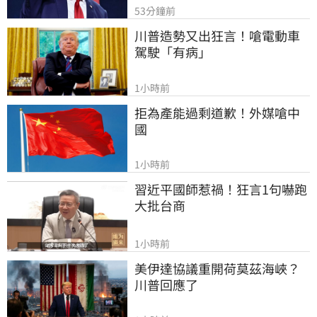
53分鐘前
川普造勢又出狂言！嗆電動車
駕駛「有病」
1小時前
拒為產能過剩道歉！外媒嗆中
國
1小時前
習近平國師惹禍！狂言1句嚇跑
大批台商
1小時前
美伊達協議重開荷莫茲海峽？ 
川普回應了