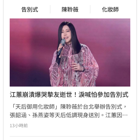
告別式
陳聆薇
化妝師
江蕙崩潰爆哭摯友逝世！淚喊怕參加告別式
「天后御用化妝師」陳聆薇於台北舉辦告別式，
張韶涵、孫燕姿等天后低調現身送別。江蕙因人
在國外無法出席，委託經紀人代為致意。江蕙經
13小時前
紀人透露，江蕙得知噩耗後悲痛不已，因無法面
對好友離世而不願到場。回憶過往，陳聆薇生前