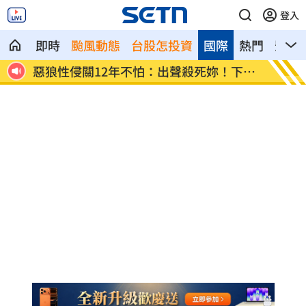
登入
即時
颱風動態
台股怎投資
國際
熱門
影音
下場
上架4天賣掉 為何台灣人狂買中古電動車
昔暴瘦
曝