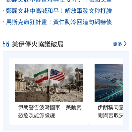
鄭麗文赴中高喊和平！解放軍發文秒打臉
馬斯克瘋狂計畫！黃仁勳冷回這句網嚇傻
美伊停火協議破局
更多
伊朗警告波灣國家　美動武
伊朗稱同意荷
恐危及能源設施
開與否取決美