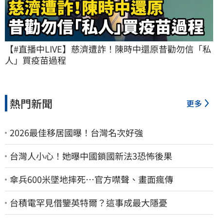
【#直播中LIVE】慈濟遭詐！陳時中還原昔勸勿信「私
人」買疫苗過程
熱門新聞
更多
2026最佳移居國曝！台灣名次好強
台灣人小心！她曝中國鎖國新法3恐怖後果
傘兵600米墜地摔死…官方噤聲、畫面瘋傳
台積電罕見借鑒英特爾？這事成最大隱憂