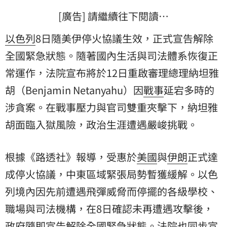
[廣告] 請繼續往下閱讀…
以色列
8日隨美伊停火協議生效，正式宣告解除
全國緊急狀態。隨著國內生活與司法體系恢復正
常運作，法院宣布將於12日重啟審理總理
納坦雅
胡
（Benjamin Netanyahu）因
戰事
延宕多時的
涉貪案。在戰事壓力與官司雙重夾擊下，納坦雅
胡面臨入獄風險，政治生涯遭遇嚴峻挑戰。
根據《路透社》報導，受惠於
美國
與
伊朗
正式達
成停火協議，中東區域緊張局勢暫獲緩解。以色
列境內因先前遭遇飛彈威脅而停擺的各級學校、
職場與司法機構，在8日確認未再遭遇攻擊後，
政府隨即宣告解除全國緊急狀態。法院也同步宣