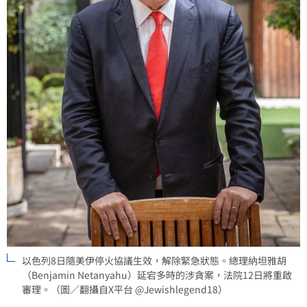
以色列8日隨美伊停火協議生效，解除緊急狀態。總理納坦雅胡
（Benjamin Netanyahu）延宕多時的涉貪案，法院12日將重啟
審理。（圖／翻攝自X平台 @Jewishlegend18）