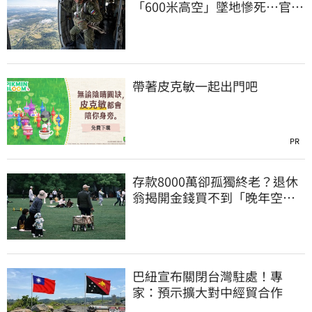
「600米高空」墜地慘死…官方
噤聲、畫面瘋傳
帶著皮克敏一起出門吧
PR
存款8000萬卻孤獨終老？退休
翁揭開金錢買不到「晚年空
虛」真相
巴紐宣布關閉台灣駐處！專
家：預示擴大對中經貿合作