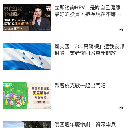
立即諮詢HPV！是對自己健康
最好的投資，把握現在不嫌
晚！
PR
斷交國「200萬磅蝦」遭我友邦
封殺！業者慘叫盼重新開放
帶著皮克敏一起出門吧
PR
俄國週年慶慘劇！資深傘兵