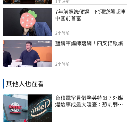
1小時前
7年前遭譏傻逼！他現逆襲超車
中國前首富
2小時前
藍網軍講師落網！四叉貓酸爆
2小時前
其他人也在看
台積電罕見借鑒英特爾？外媒
爆這事成最大隱憂：恐削弱領
先優勢