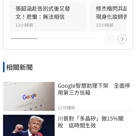
抗癌仍敬業工作，令曾有抗癌經驗的江蕙十分心
張韶涵赴告別式後又發
修杰楷閃兵認罪
疼，如今遺憾好友離世。陳聆薇曾與眾多華語樂
文！悲慟：無法相信
現身化妝師告別
壇巨星合作，打造無數經典造型，在演藝圈地位
13小時前
15小時前
崇高且人緣極佳，此次告別式眾星雲集，展現其
在幕後無可取代的重要性，演藝圈好友皆對這位
專業且溫暖的幕後推手表達最深切的懷念與不
捨。
相關新聞
Google智慧助理下架　全面停
用第三方信箱
12分鐘前
川普對「多晶矽」徵15%關
稅　這時間生效