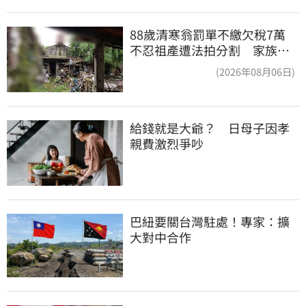
88歲清寒翁罰單不繳欠稅7萬
不忍祖產遭法拍分割 家族按
月代繳償債
(2026年08月06日)
給錢就是大爺？　日母子因孝
親費激烈爭吵
巴紐要關台灣駐處！專家：擴
大對中合作