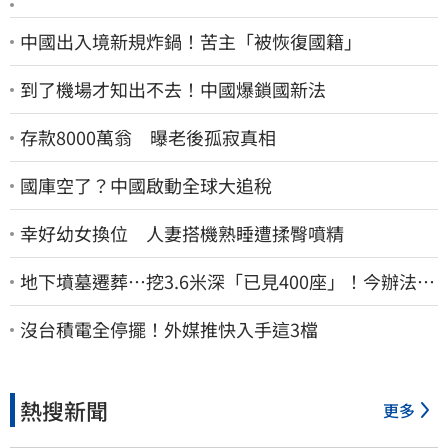
中國出入境新規炸鍋！苦主「被恢復國籍」
到了機場才知出不去！中國爆鎖國新法
存款8000萬翁 曝老後孤寂真相
國庫空了？中國啟動全球大追稅
幸好幼女換位 人妻搭機熟睡遭揉臀噴精
地下墳墓遷葬…挖3.6米深「已見400座」！今辦法會
安撫祖先
沒台積電全停擺！外媒推快入手這3檔
熱搜新聞
更多