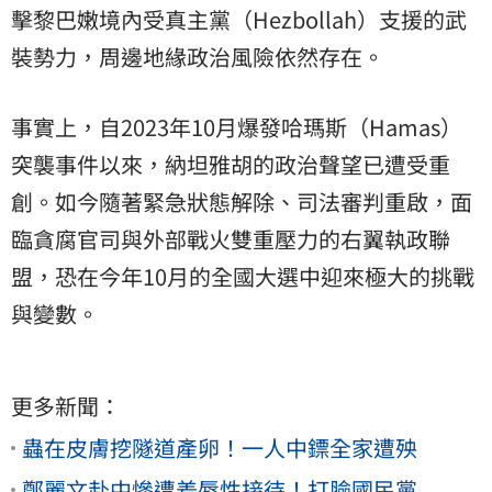
擊黎巴嫩境內受真主黨（Hezbollah）支援的武
裝勢力，周邊地緣政治風險依然存在。
事實上，自2023年10月爆發哈瑪斯（Hamas）
突襲事件以來，納坦雅胡的政治聲望已遭受重
創。如今隨著緊急狀態解除、司法審判重啟，面
臨貪腐官司與外部戰火雙重壓力的右翼執政聯
盟，恐在今年10月的全國大選中迎來極大的挑戰
與變數。
更多新聞：
蟲在皮膚挖隧道產卵！一人中鏢全家遭殃
鄭麗文赴中慘遭羞辱性接待！打臉國民黨