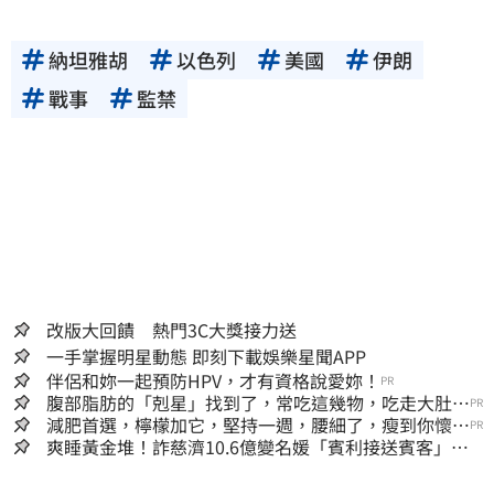
納坦雅胡
以色列
美國
伊朗
戰事
監禁
改版大回饋 熱門3C大獎接力送
一手掌握明星動態 即刻下載娛樂星聞APP
伴侶和妳一起預防HPV，才有資格說愛妳！
PR
腹部脂肪的「剋星」找到了，常吃這幾物，吃走大肚
PR
囊，瘦出小蠻腰
減肥首選，檸檬加它，堅持一週，腰細了，瘦到你懷疑
PR
人生
爽睡黃金堆！詐慈濟10.6億變名媛「賓利接送賓客」女
律師超奢華生活曝光