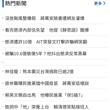
熱門新聞
更多
沒放颱風整備假 蔣萬安臉書遭網友灌爆
看完慈濟內部信失望 他提《靜思語》酸爆
慈濟遭詐10億 AIT突發文打擊詐騙網笑翻
被騙10.6億裝傻5年？他抖出慈濟反常黑幕
林佳龍：熊本震災台灣捐款已逾2億
退休醫曝民進黨擋中國疫苗 蔣萬安這樣說
蔡英文親自出馬 他曝民進黨「保5搶7」
致詞中「他」突衝上台 賴清德笑點接班人