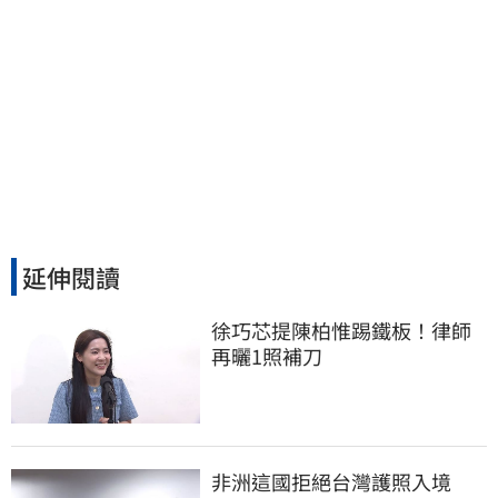
延伸閱讀
徐巧芯提陳柏惟踢鐵板！律師
再曬1照補刀
非洲這國拒絕台灣護照入境　