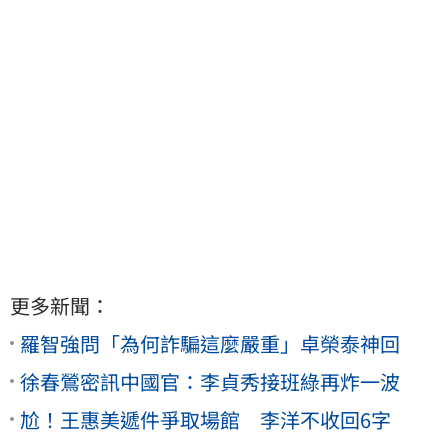
更多新聞：
羅智強問「為何詐騙這麼嚴重」卓榮泰神回
徐春鶯密訊中國官：李貞秀接班綠再炸一波
尬！王惠美遞件爭取場館 李洋不收回6字