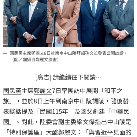
國民黨主席鄭麗文8日赴南京中山陵拜謁孫文並發表公開談話。
（圖／翻攝自鄭麗文臉書）
[廣告] 請繼續往下閱讀…
國民黨
主席
鄭麗文
7日率團訪中展開「和平之
旅」，並於8日上午到南京中山陵謁陵，隨後發
表談話提及「民國115年」及國父創建「
中華民
國
」。對此，陸委會副主委
梁文傑
指出中山陵是
「特別保護區」大酸鄭麗文：「與
習近平
見面的