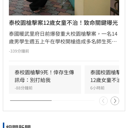
泰校園槍擊案12歲女童不治！致命關鍵曝光
泰國暖武里府日前爆發重大校園槍擊案，一名14
歲男學生週五上午在學校開槍造成多名師生死
傷，之後舉槍自盡，且嫌犯被懷疑案發前已在家
-339分鐘前
中殺害祖父母，而一名12歲女童送醫搶救後傷重
不治，使整起事件死亡人數增加至9人。慘案發
生後，泰國總理阿努廷（Anutin Charnvirakul）
泰校園槍擊9死！倖存生傳
泰國校園槍擊案
隨即承諾推動新的槍枝管制法律，未來擬限制一
訊母：別打給我
12歲女童不治
般民眾攜帶槍枝，僅允許執勤中的政府官員持
-88分鐘前
6小時前
槍。
相關新聞