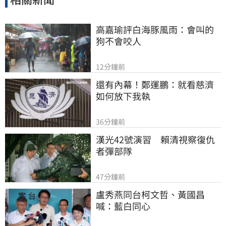
高嘉瑜評白海豚風雨：會叫的
狗不會咬人
12分鐘前
還有內幕！鄭運鵬：就看慈濟
如何放下我執
36分鐘前
漢光42號演習　賴清視察復仇
者彈部隊
47分鐘前
盧秀燕同台柯文哲、黃國昌
喊：藍白同心