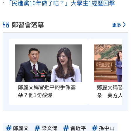
「民進黨10年做了啥？」大學生1經歷回擊
鄭習會落幕
更多
鄭麗文稱習近平的手像雲
鄭麗文稱習近
朵？他1句酸爆
朵　美方人員
鄭麗文
梁文傑
習近平
孫中山