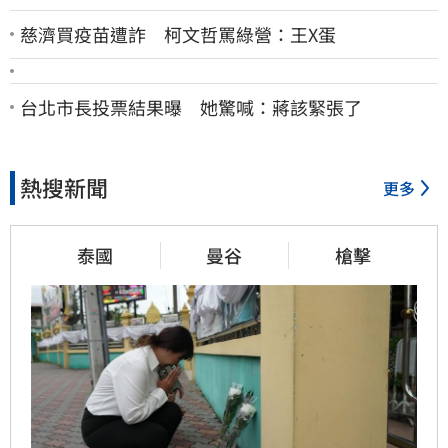
慈濟買疫苗遭詐 柯文哲罵綠營：王X蛋
台北市長投票結果曝 她驚喊：蔣該緊張了
熱搜新聞
更多
泰國
曼谷
槍擊