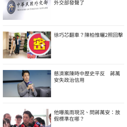
外交部發聲了
徐巧芯翻車？陳柏惟曬2照回擊
慈濟案陳時中歷史平反　蔣萬
安失政治信用
他曝風雨現況、問蔣萬安：放
假標準在哪？