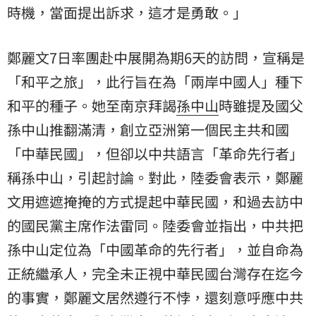
時機，當面提出訴求，這才是勇敢。」
鄭麗文7日率團赴中展開為期6天的訪問，宣稱是
「和平之旅」，此行旨在為「兩岸中國人」種下
和平的種子。她至南京拜謁
孫中山
時雖提及國父
孫中山推翻滿清，創立亞洲第一個民主共和國
「中華民國」，但卻以中共語言「革命先行者」
稱孫中山，引起討論。對此，陸委會表示，鄭麗
文用遮遮掩掩的方式提起中華民國，和過去訪中
的國民黨主席作法雷同。陸委會並指出，中共把
孫中山定位為「中國革命的先行者」，並自命為
正統繼承人，完全未正視中華民國台灣存在迄今
的事實，鄭麗文居然遵行不悖，還刻意呼應中共