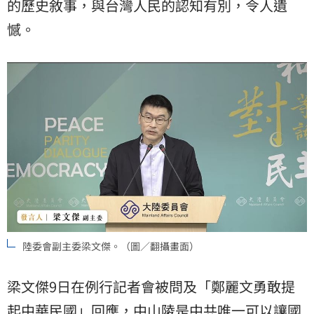
的歷史敘事，與台灣人民的認知有別，令人遺
憾。
陸委會副主委梁文傑。（圖／翻攝畫面）
梁文傑9日在例行記者會被問及「鄭麗文勇敢提
起中華民國」回應，中山陵是中共唯一可以讓國