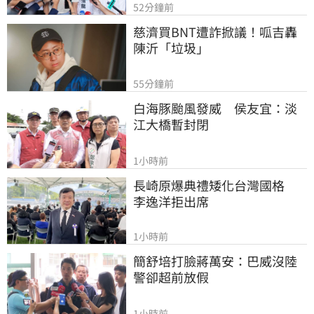
52分鐘前
慈濟買BNT遭詐掀議！呱吉轟
陳沂「垃圾」
55分鐘前
白海豚颱風發威　侯友宜：淡
江大橋暫封閉
1小時前
長崎原爆典禮矮化台灣國格　
李逸洋拒出席
1小時前
簡舒培打臉蔣萬安：巴威沒陸
警卻超前放假
1小時前