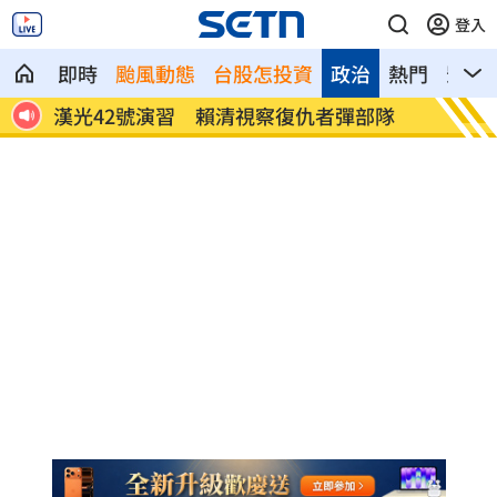
登入
即時
颱風動態
台股怎投資
政治
熱門
影音
下我
漢光42號演習 賴清視察復仇者彈部隊
日知名