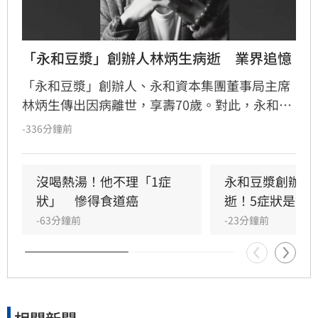
「永和豆漿」創辦人林炳生病逝　業界追憶
「永和豆漿」創辦人、永和資本集團董事局主席
林炳生傳出因病離世，享壽70歲。對此，永和資
本集團今（8）日發布訃告證實，林炳生昨（7）
-336分鐘前
日中午12時45分因食道癌在台北逝世。
沒喝熱湯！他不理「1症
永和豆漿創辦人
狀」　慘得食道癌
逝！5症狀是警
-63分鐘前
-23分鐘前