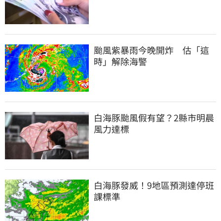
颱風紫暴雨今晚開炸　估「這
時」解除海警
白海豚颱風假有望？2縣市明晨
風力達標
白海豚發威！9地區預測達停班
課標準