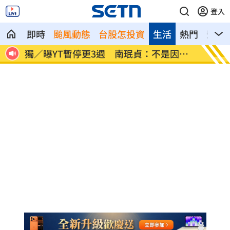
登入
即時
颱風動態
台股怎投資
生活
熱門
影音
因為
李李仁慶祝父親節！合體大尾油土伯網看
小孩不
傻