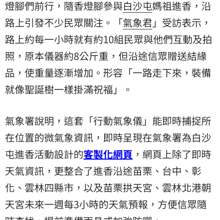
燈腳們前行，隨香燈腳參與
白沙屯
媽祖進香，沿
路上引發不少民眾關注。「
氣象君
」受訪表示，
路上約每一小時就有約10組民眾與他們互動及拍
照，原本儀器約8公斤重，但沿途信眾贈送結緣
品，使重量逐漸增加。形容「一路走下來，裝備
就像聖誕樹一樣掛滿祝福」。
氣象署說明，這套「行動氣象儀」能即時捕捉所
在位置的微氣象資訊，即時呈現在氣象署為白沙
屯進香活動設計的
客製化網頁
，網頁上除了即時
天氣資訊，更整合了進香沿途苗栗、台中、彰
化、雲林四縣市，以及苗栗拱天宮、雲林北港朝
天宮未來一週每3小時的天氣預報，方便信眾隨