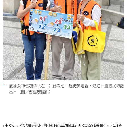
氣象女神伍婉華（左一）此次也一起徒步進香，沿途一直被民眾認
出。（圖／曹嘉宏提供）
此外，伍婉華本身也因長期投入氣象播報，沿途