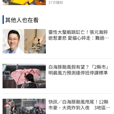
37分鐘前
其他人也在看
靈性大螯蝦跳缸亡！張元瀚猝
逝惹妻悲 愛貓心碎走：難過不
比我們少
白海豚颱風假有望？「2縣市」
明晨風力預測達停班停課標準
快訊／白海豚颱風甩尾！12縣
市豪、大雨炸到入夜 3地區有
大豪雨