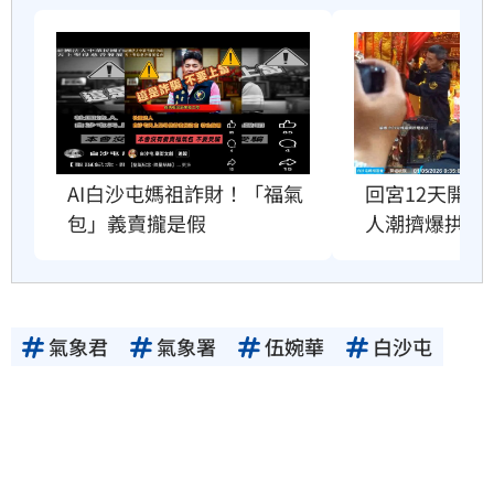
AI白沙屯媽祖詐財！「福氣
回宮12天開
包」義賣攏是假
人潮擠爆拱天
氣象君
氣象署
伍婉華
白沙屯