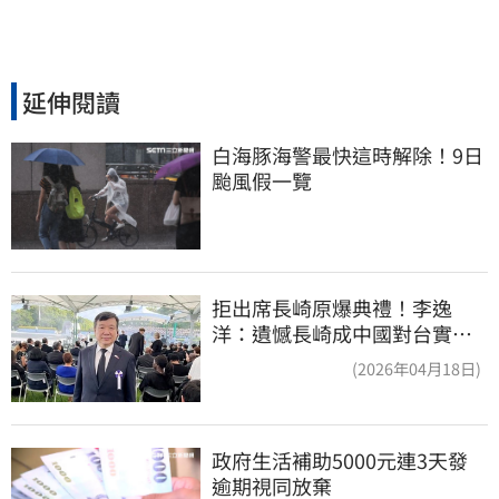
延伸閱讀
白海豚海警最快這時解除！9日
颱風假一覽
拒出席長崎原爆典禮！李逸
洋：遺憾長崎成中國對台實施
法律戰的執行工具
(2026年04月18日)
政府生活補助5000元連3天發 
逾期視同放棄