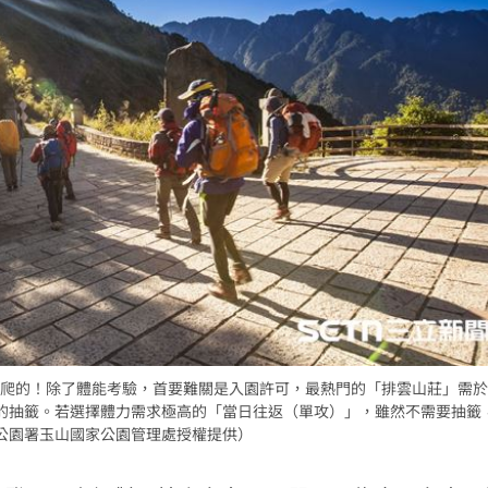
創高
03:06
:53
報酬
01:45
！
01:20
成形
12:00
爬的！除了體能考驗，首要難關是入園許可，最熱門的「排雲山莊」需於
的抽籤。若選擇體力需求極高的「當日往返（單攻）」，雖然不需要抽籤
」氣
12:00
公園署玉山國家公園管理處授權提供）
場！
10:30