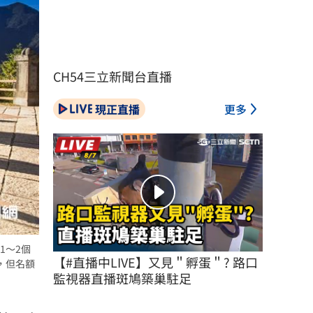
CH54三立新聞台直播
現正直播
更多
1～2個
【#直播中LIVE】又見＂孵蛋＂? 路口
，但名額
監視器直播斑鳩築巢駐足