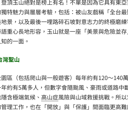
，登頂玉山絕對是榜上有名！不單是因為它具有東亞
熱潮
10:00
的獨特魅力與層層考驗，包括：被山友戲稱「全台最
美地景，以及最後一哩路碎石坡對意志力的終極磨練
15
時語重心長地形容，玉山就是一座「美景與危險並存
人知的一面。
台灣聖山
園區（包括爬山與一般遊客）每年約有120～140
一年約有5萬多人，但數字會隨颱風、豪雨或道路中
也隱含極端氣候、
高山症
風險與山域救援挑戰。所以
的管理工作，也在「開放」與「保護」間面臨更高難