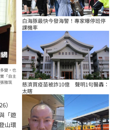
白海豚最快今發海警！專家曝停班停
課機率
多變，也
實「自主
張雅筑
慈濟買疫苗被詐10億　聲明1句醫轟：
太瞎
26）
與「遊
登山環