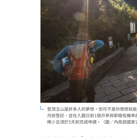
「這餐飲集團」擺脫陰霾！上半年營收
賓士S500擋浩劫！車主這話暖哭全網
01
台股暴跌誰最能扛 高含金這幾檔繳正
Q2獲利年增221% 愛普*EPS衝4.18元
台灣彩券開獎直播中
20:31
LIVE三立+24小時直播
15:27
三立iNEWS新聞台線上直播
18:00
商場戰國來臨 台中「頂奢大道」逐漸
登頂玉山是許多人的夢想，但可不是你想爬就能
月前登記，並在入園日前1個月參與那極低機率
台彩父親節推新刮刮樂千萬頭獎超「爸
稀少且須於5天前完成申請。（圖／內政部國家
「拍片人的多重宇宙」職涯論壇9/12登