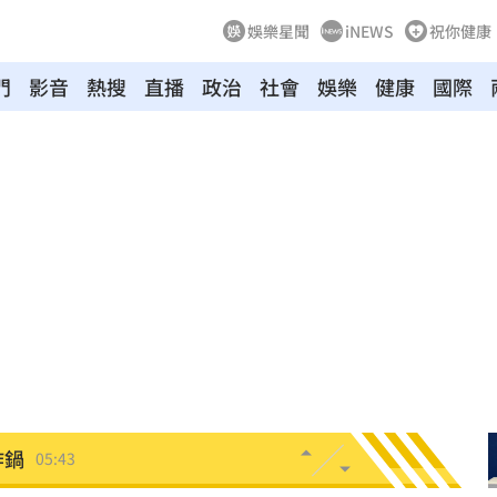
娛樂星聞
iNEWS
祝你健康
門
影音
熱搜
直播
政治
社會
娛樂
健康
國際
翻
06:09
毒駕
06:08
6:00
！
05:45
率曝
05:44
炸鍋
05:43