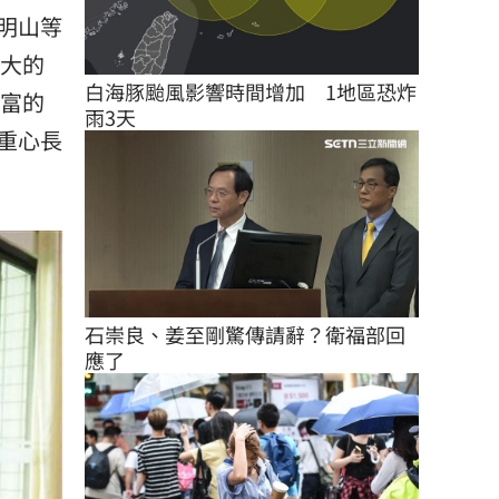
明山等
最大的
白海豚颱風影響時間增加　1地區恐炸
富的
雨3天
重心長
石崇良、姜至剛驚傳請辭？衛福部回
應了