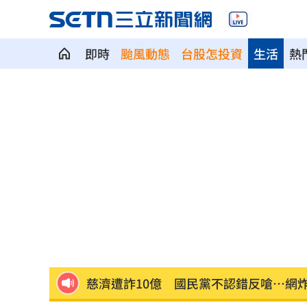
即時
颱風動態
台股怎投資
生活
熱
慈濟遭詐10億 AIT突發文打擊詐騙網笑
新北爆警匪追逐…轟4槍射3輪！破窗逮
強彈千點！「18檔」收復失土台股ETF
0
7月急跌觸底 高含積這幾檔受益人激增
白海豚海警範圍擴大！最新暴風圈侵襲
慈濟遭詐10億 國民黨不認錯反嗆⋯網