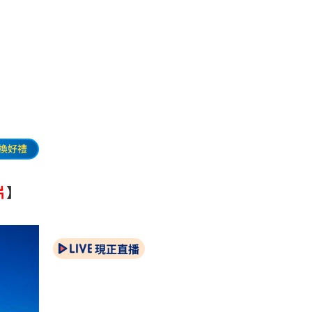
換好禮
片
】
現正直播