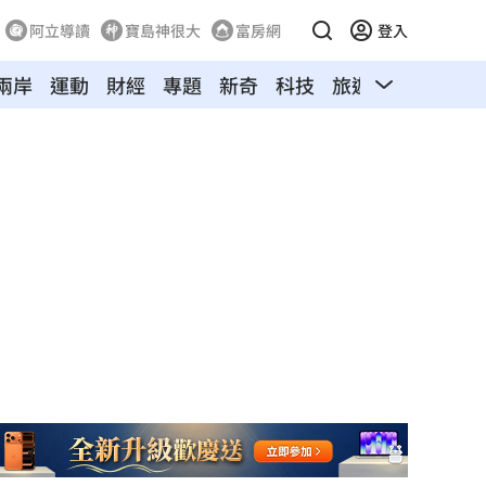
阿立導讀
寶島神很大
富房網
登入
兩岸
運動
財經
專題
新奇
科技
旅遊
汽車
寵物