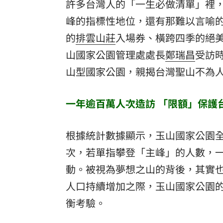
許多台灣人的「一生必做清單」裡
8國球員齊聚高雄 Formosa 7s掀足球
峰的指標性地位，還有那難以言喻
的
排雲山莊
入場券、橫跨四季的絕
理想混蛋號召粉絲跨海追星吃美食！
18:
山國家公園
管理處處長
鄭瑞昌
受訪
山型國家公園，親揭台灣聖山不為
一年逾百萬人次造訪 「限額」保護
根據統計數據顯示，玉山國家公園全
次，若單指攀登「主峰」的人數，
動。被視為夢想之山的背後，其實
人口持續增加之際，玉山國家公園
衡考驗。