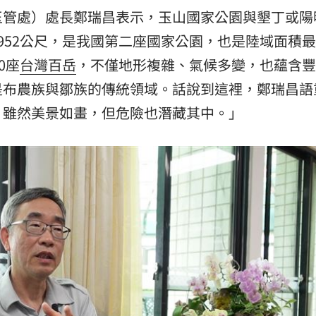
玉管處）處長鄭瑞昌表示，玉山國家公園與墾丁或陽
952公尺，是我國第二座國家公園，也是陸域面積
0座
台灣百岳
，不僅地形複雜、氣候多變，也蘊含豐
是布農族與鄒族的傳統領域。話說到這裡，鄭瑞昌語
，雖然美景如畫，但危險也潛藏其中。」