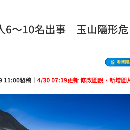
新高
05:23
關稅
05:13
6～10名出事 玉山隱形危
5:05
一場
04:58
發聲
04:43
看新聞
0%
04:20
9 11:00發稿｜
4/30 07:19更新 修改圖說、新增圖
04:17
04:04
拉鋸
03:10
分
03:08