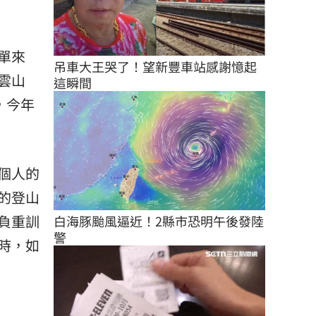
單來
吊車大王哭了！望新豐車站感謝憶起
雲山
這瞬間
，今年
個人的
的登山
負重訓
白海豚颱風逼近！2縣市恐明午後發陸
警
時，如