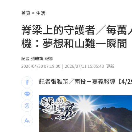
就業意外爆冷！那指漲342點 標普500
首頁
生活
美通過制裁案！川普可課俄國商品500%
脊梁上的守護者／每萬人
日本銀髮族瘋工作 逾4成想做到80歲
0
機：夢想和山難一瞬間
解散統促黨？他曝翁曉玲一招：恐白忙
疫苗真相！蔣萬安嗆一句 謝金河痛心
記者
張雅筑
報導
2026/04/30 07:19:00
2026/07/11 15:05:43
更新
股災這8檔規模逆勢創高 它最猛成長逾1
記者張雅筑／南投－嘉義報導
【4/2
爆掛表妹當小三！表姊擅貼IG下場慘了
半導體與綠能雙箭頭！ 「它」霸氣狂賺
華許9月升息？ING：匯市在他與戰爭間
老後離婚財產怎麼分？ 丈夫退休金拒