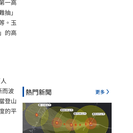
第一高
難抽」
等。
玉
」的高
萬人
斷而波
熱門新聞
更多
當登山
度的平