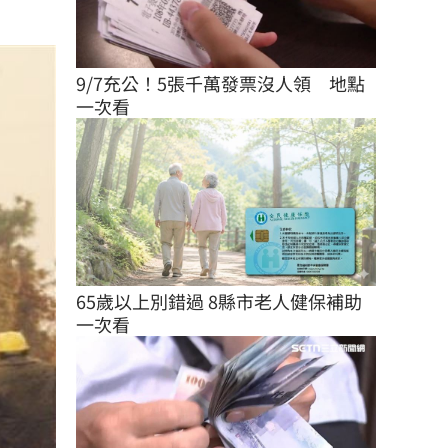
9/7充公！5張千萬發票沒人領　地點
一次看
65歲以上別錯過 8縣市老人健保補助
一次看