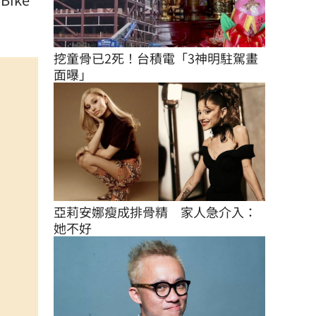
挖童骨已2死！台積電「3神明駐駕畫
面曝」
亞莉安娜瘦成排骨精　家人急介入：
她不好