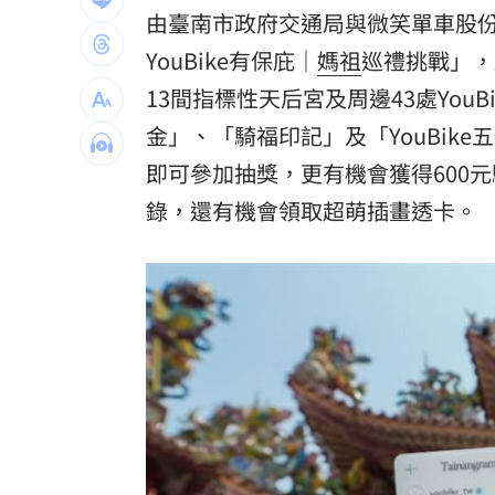
由臺南市政府交通局與微笑單車股
圖書館借書作者賺什麼？菜販作家：有
YouBike有保庇｜
媽祖
巡禮挑戰」，
逾21萬員工受惠！美銀年砸78億補助瘦
13間指標性天后宮及周邊43處You
屏東綠鬣蜥已抓9萬隻 最強獵人領98萬
金」、「騎福印記」及「YouBik
即可參加抽獎，更有機會獲得600
台灣彩券開獎直播中
20:31
錄，還有機會領取超萌插畫透卡。
LIVE三立+24小時直播
15:27
三立iNEWS新聞台線上直播
18:00
理想混蛋號召粉絲跨海追星吃美食！
18: