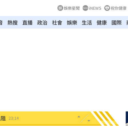
娛樂星聞
iNEWS
祝你健康
音
熱搜
直播
政治
社會
娛樂
生活
健康
國際
死
23:32
抱
23:25
疣」
23:18
夜市
23:17
他命
23:16
風阻
23:14
勝
23:10