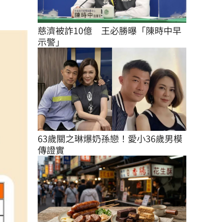
慈濟被詐10億　王必勝曝「陳時中早
示警」
63歲關之琳爆奶孫戀！愛小36歲男模
傳證實