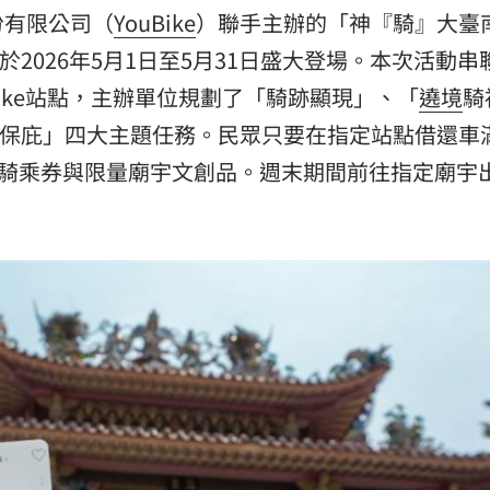
份有限公司（
YouBike
）聯手主辦的「神『騎』大臺
錢領
22:53
於2026年5月1日至5月31日盛大登場。本次活動串
瘦針
22:50
Bike站點，主辦單位規劃了「騎跡顯現」、「
遶境
騎
元
22:49
e五保庇」四大主題任務。民眾只要在指定站點借還車
元騎乘券與限量廟宇文創品。週末期間前往指定廟宇
15