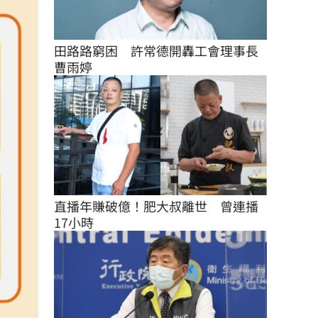
田路路窮困　許常德開轟工會理事長
曹雨婷
直播年賺破億！肥大叔離世　曾連播
17小時