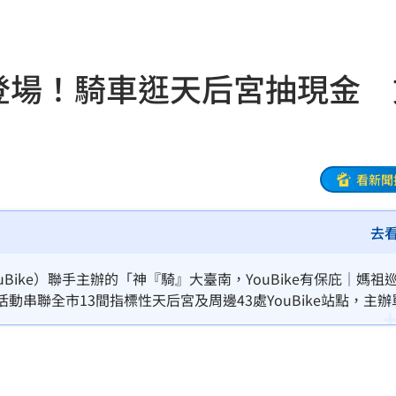
災
23:06
部勸
23:05
巡禮登場！騎車逛天后宮抽現金
23:03
癌
23:00
看新聞
萬
22:59
去
交保
22:58
ike）聯手主辦的「神『騎』大臺南，YouBike有保庇｜媽祖
落戶
22:57
活動串聯全市13間指標性天后宮及周邊43處YouBike站點，主辦
及「YouBike五保庇」四大主題任務。
問題
22:56
」
22:53