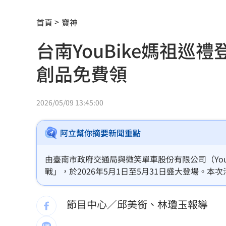
俄羅斯蝗害肆虐如末日 網驚：聖經十
首頁
寶神
慈濟採購BNT遭詐10億 他：不聽衛福
台南YouBike媽祖
蔡英文做2件事 黃暐瀚：台東變五五波
創品免費領
蔣萬安危險了！《壹蘋》台北市...
23:00
「地獄酷暑」襲南韓 礦泉水曝曬恐致
2026/05/09 13:45:00
父親節真的快樂嗎？房貸10年暴增逾400
阿立幫你摘要新聞重點
律師勾宗教大師「家族」詐慈濟 僅她
由臺南市政府交通局與微笑單車股份有限公司（YouB
富豪遭大義滅親！偷生子竟盜鄰居身份
戰」，於2026年5月1日至5月31日盛大登場。本次
規劃了「騎跡顯現」、「遶境騎福金」、「騎福印記」
慈濟遭詐10億買疫苗！他點出更麻煩的
節目中心／邱美銜、林瓊玉報導
日神級甜點快閃台北！連5天「買一送一