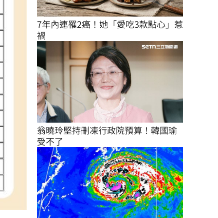
7年內連罹2癌！她「愛吃3款點心」惹
禍
翁曉玲堅持刪凍行政院預算！韓國瑜
受不了