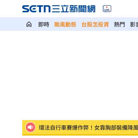
即時
颱風動態
台股怎投資
熱門
影
為5億商機翻臉 肥大叔插刀：要死一起
杜金龍點名：「這檔權值股」千萬別長
額頭冒出痘痘 女手癢猛摳竟成「病毒
政院每年加碼25.5億元 優化全台商圈
癌末男缺錢鋌而走險 3D玩具熊夾藏K
環法自行車賽爆作弊！女靠胸部裝備降
學霸牙醫槓離職員工 為3萬筆電互告慘