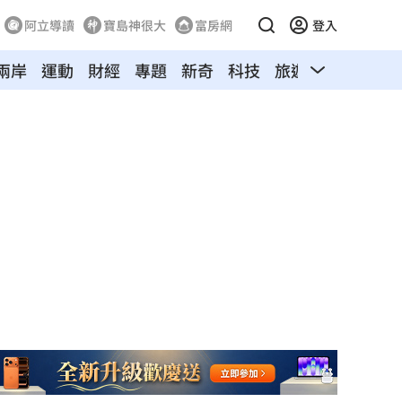
阿立導讀
寶島神很大
富房網
登入
兩岸
運動
財經
專題
新奇
科技
旅遊
汽車
寵物