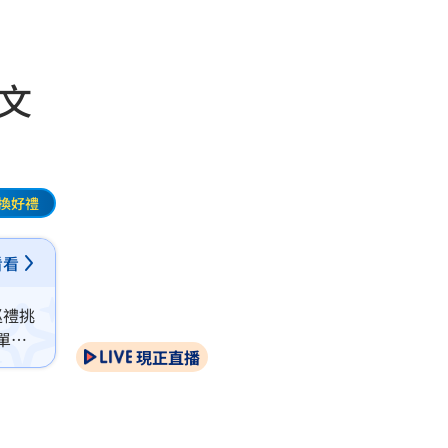
 文
換好禮
看看
巡禮挑
單位
現正直播