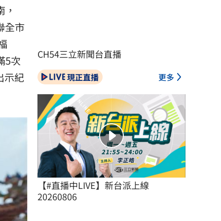
南，
聯全市
福
CH54三立新聞台直播
滿5次
出示紀
現正直播
更多
【#直播中LIVE】新台派上線 
20260806