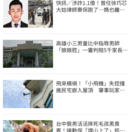
快訊／涉詐1.1億！曾任徐巧芯
大姑律師棄保跑了…媽也離
境 桃檢發通緝
高雄小三男童比中指辱男師
「娘娘腔」一審判賠5千家長不
服上訴 二審更慘
飛來橫禍！「小飛機」失控撞
進民宅嵌入屋頂 肇事玩家疑
心虛落跑了
台中狠男活活摔死毛孩黑貴
賓！嗆動保「埋山上了」拒交