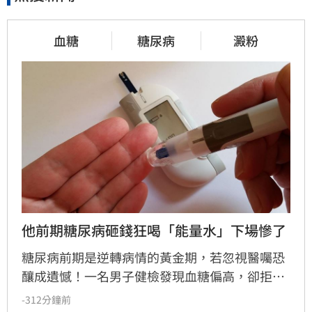
血糖
糖尿病
澱粉
他前期糖尿病砸錢狂喝「能量水」下場慘了
糖尿病前期是逆轉病情的黃金期，若忽視醫囑恐
釀成遺憾！一名男子健檢發現血糖偏高，卻拒絕
正規治療，轉而聽信網路生機飲食群組，大量攝
-312分鐘前