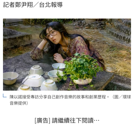
記者鄭尹翔／台北報導
投資超過500萬台幣慘賠收場，讓她直呼：「餐飲業真
的比想像中困難很多。」
陳以諾接受專訪分享自己創作音樂的故事和創業歷程。（圖／環球
音樂提供）
[廣告] 請繼續往下閱讀…