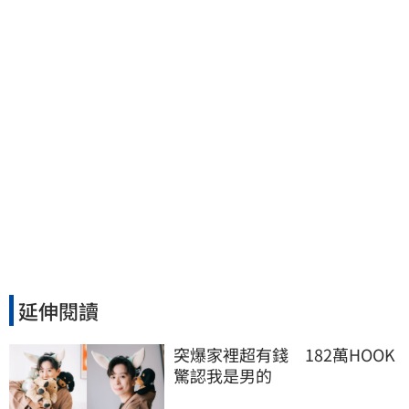
檢報到、今發監執行
延伸閱讀
突爆家裡超有錢　182萬HOOK
驚認我是男的