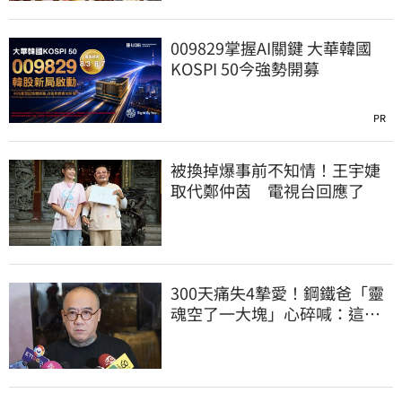
009829掌握AI關鍵 大華韓國
KOSPI 50今強勢開募
PR
被換掉爆事前不知情！王宇婕
取代鄭仲茵 電視台回應了
300天痛失4摯愛！鋼鐵爸「靈
魂空了一大塊」心碎喊：這輩
子最痛的路