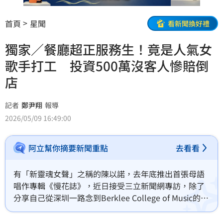
首頁
星聞
看新聞換好禮
獨家／餐廳超正服務生！竟是人氣女
歌手打工 投資500萬沒客人慘賠倒
店
記者
鄭尹翔
報導
2026/05/09 16:49:00
阿立幫你摘要新聞重點
去看看
有「新靈魂女聲」之稱的陳以諾，去年底推出首張母語
唱作專輯《慢花誌》，近日接受三立新聞網專訪，除了
分享自己從深圳一路念到Berklee College of Music的音
樂成長歷程，也透露曾與爸爸一起跨足副業創業，打造
音樂酒吧與LIVE HOUSE，沒想到遇上疫情衝擊，最終