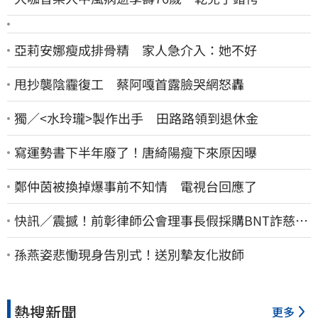
亞莉安娜瘦成排骨精 家人急介入：她不好
甩抄襲陰霾復工 蔡阿嘎首露臉哭網怒轟
獨／<水玲瓏>製作出手 田路路領到退休金
寫運勢書下半年廢了！唐綺陽瘦下來原因曝
鄭仲茵被換掉爆事前不知情 電視台回應了
快訊／震撼！前彰律師公會理事長假採購BNT詐慈濟
10億、洗錢囤232kg黃金
孫燕姿悲慟現身告別式！送別摯友化妝師
熱搜新聞
更多