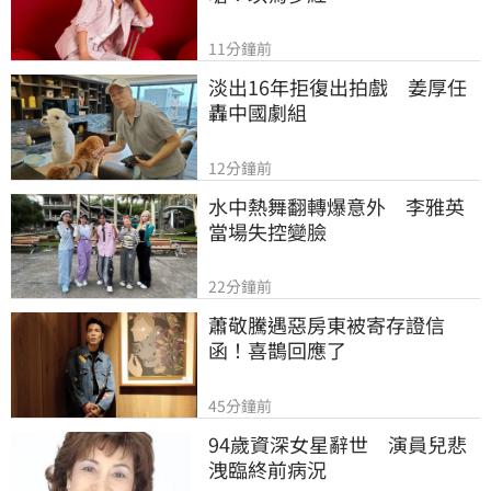
11分鐘前
淡出16年拒復出拍戲　姜厚任
轟中國劇組
12分鐘前
水中熱舞翻轉爆意外　李雅英
當場失控變臉
22分鐘前
蕭敬騰遇惡房東被寄存證信
函！喜鵲回應了
45分鐘前
94歲資深女星辭世　演員兒悲
洩臨終前病況