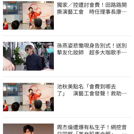
獨家／控遭討會費！田路路開
撕演藝工會 時任理事長康凱
回應了
孫燕姿悲慟現身告別式！送別
摯友化妝師 超多大咖歌手全
都來了
池秋美點名「會費到哪去
了」 演藝工會發聲！救助內
幕曝光
周杰倫遭爆有私生子！網挖昔
日同框「美女股東合照」 杰