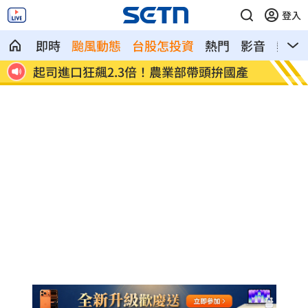
登入
即時
颱風動態
台股怎投資
熱門
影音
熱搜
劇組
起司進口狂飆2.3倍！農業部帶頭拚國產
小說家
金