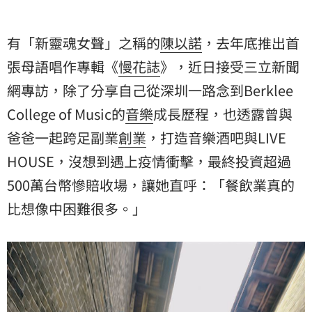
有「新靈魂女聲」之稱的
陳以諾
，去年底推出首
張母語唱作專輯《
慢花誌
》，近日接受三立新聞
網專訪，除了分享自己從深圳一路念到Berklee
College of Music的
音樂
成長歷程，也透露曾與
爸爸一起跨足副業
創業
，打造音樂酒吧與LIVE
HOUSE，沒想到遇上疫情衝擊，最終投資超過
500萬台幣慘賠收場，讓她直呼：「餐飲業真的
比想像中困難很多。」