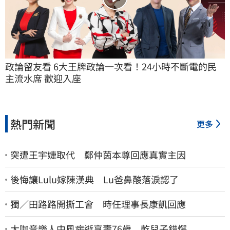
政論留友看 6大王牌政論一次看！24小時不斷電的民
主流水席 歡迎入座
熱門新聞
更多
突遭王宇婕取代 鄭仲茵本尊回應真實主因
後悔讓Lulu嫁陳漢典 Lu爸鼻酸落淚認了
獨／田路路開撕工會 時任理事長康凱回應
大咖音樂人中風病逝享壽76歲 乾兒子錯愕