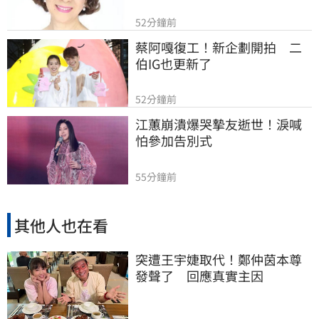
52分鐘前
蔡阿嘎復工！新企劃開拍　二
伯IG也更新了
52分鐘前
江蕙崩潰爆哭摯友逝世！淚喊
怕參加告別式
55分鐘前
其他人也在看
突遭王宇婕取代！鄭仲茵本尊
發聲了 回應真實主因