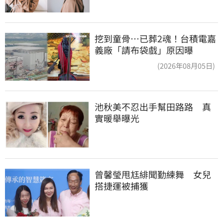
挖到童骨…已葬2魂！台積電嘉
義廠「請布袋戲」原因曝
(2026年08月05日)
池秋美不忍出手幫田路路　真
實暖舉曝光
曾馨瑩甩尪緋聞勤練舞　女兒
搭捷運被捕獲