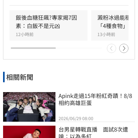
取高糖水果與不明草藥，甚至迷信「能量水」排
毒。短短四個半月，男子血糖飆破600大關，因
全身器官長期處於高糖環境導致腎衰竭，最終昏
飯後血糖狂飆?專家揭7因
澱粉冰過能穩血
迷送醫緊急洗腎才撿回一命。醫師李唐越強調，
素：白飯不是元凶
「4種食物」無
糖尿病治療切勿盲目嘗試偏方，應透過規律運
12小時前
13小時前
動、飲食控制及專業藥物治療，才能有效控制血
糖，避免糖尿病併發症帶來的器官損傷，千萬別
因一時的僥倖心態，錯失逆轉病情的最佳時機，
造成終身遺憾。
相關新聞
Apink走過15年粉紅奇蹟！8/8
相約高雄巨蛋
2026/06/29 08:00
台男星轉戰直播　面試8次遭
嗆：以為多紅