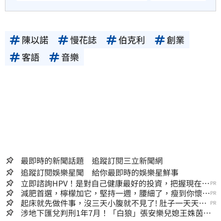
陳以諾
慢花誌
伯克利
創業
客語
音樂
最即時的新聞話題 追蹤訂閱三立新聞網
追蹤訂閱娛樂星聞 給你最即時的娛樂星鮮事
立即諮詢HPV！是對自己健康最好的投資，把握現在不
PR
嫌晚！
減肥首選，檸檬加它，堅持一週，腰細了，瘦到你懷疑
PR
人生
起床就先做件事，沒三天小腹就不見了! 肚子一天天變
PR
小！
涉地下匯兌判刑1年7月！「白狼」張安樂兒媳王姝茵北