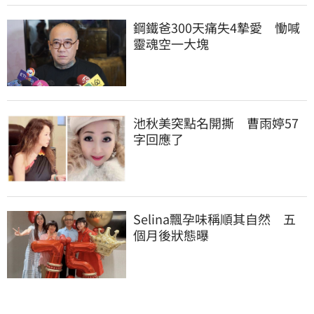
鋼鐵爸300天痛失4摯愛　慟喊
靈魂空一大塊
池秋美突點名開撕　曹雨婷57
字回應了
Selina飄孕味稱順其自然　五
個月後狀態曝