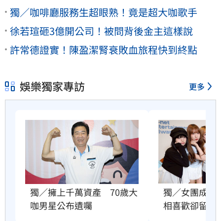
獨／咖啡廳服務生超眼熟！竟是超大咖歌手
徐若瑄砸3億開公司！被問背後金主這樣說
許常德證實！陳盈潔腎衰敗血旅程快到終點
娛樂獨家專訪
更多
獨／女團成員
獨／擁上千萬資產　70歲大
相喜歡卻留遺
咖男星公布遺囑