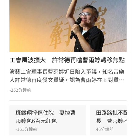
工會風波擴大　許常德再嗆曹雨婷轉移焦點
演藝工會理事長曹雨婷近日陷入爭議，知名音樂
人許常德再度發文質疑，認為曹雨婷在面對質疑
時，不應反問資深藝人池秋美關於田路路協助的
-252分鐘前
問題，而應正面說明工會工作成果與資源運用。
許常德強調，理事長肩負照顧會員權益的責任，
外界關注工會運作屬合理公共討論，核心在於工
班鐵翔摔傷住院　妻控曹
田路路批不配當
會是否善盡職責，而非轉移焦點至個別藝人身
雨婷包6百元紅包
長　曹雨婷不忍
上。由於曹雨婷曾主動表示協助田路路，隨後引
-161分鐘前
46分鐘前