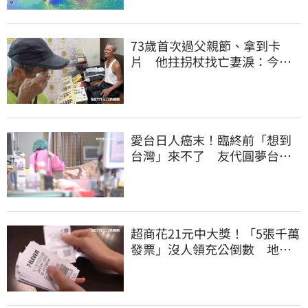
73歲首次過父親節、拿到卡
片 他拄拐杖找亡妻淚：今天
好多人來幫我慶祝
愛台日人癌末！臨終前「想到
台灣」來不了 友代圓夢台人
紅了眼眶
超商花21元中大獎！「5張千萬
發票」沒人領充公倒數 地點
明細一次看