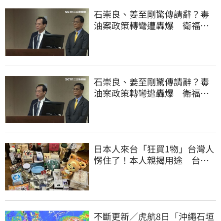
石崇良、姜至剛驚傳請辭？毒
油案政策轉彎遭轟爆 衛福部
回應了
石崇良、姜至剛驚傳請辭？毒
油案政策轉彎遭轟爆 衛福部
回應了
日本人來台「狂買1物」台灣人
愣住了！本人親揭用途 台網
友笑了
不斷更新／虎航8日「沖繩石垣