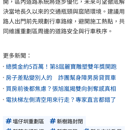
開，區內道路系統將逐步優化，未來可望徹底解
決當地長久以來的交通瓶頸與窳陋環境。建議用
路人出門前先規劃行車路線，避開施工熱點，共
同維護重劃區周邊的道路安全與行車秩序。
更多新聞：
總獎金約5百萬！第8屆麗寶雕塑雙年獎開跑
房子差點變別人的 詐團幫身障男房貸買車
買房前後都焦慮？張旭嵐揭雙向剝奪感真相
電扶梯左側清空用來行走？專家直言都錯了
塭仔圳重劃區
新樹路封閉