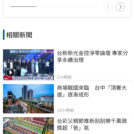
發外界檢視工會作為，許常德呼籲曹雨婷應公開
說明近年會務內容，包括會費、企業贊助與政府
補助等經費運用情形，確保財務透明公開，才能
真正獲取會員信任並提升工會公信力，讓演藝人
員權益獲得實質保障與完善照顧。
相關新聞
台新新光金控淨零論壇 專家分
享永續治理
2小時前
商場戰國來臨　台中「頂奢大
道」逐漸成形
10小時前
台彩父親節推新刮刮樂千萬頭
獎超「爸」氣