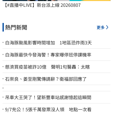
【#直播中LIVE】新台派上線 20260807
熱門新聞
更多
白海豚颱風影響時間增加 1地區恐炸雨3天
白海豚最快今發海警！專家曝停班停課機率
慈濟買疫苗被詐10億 聲明1句醫轟：太瞎
石崇良、姜至剛驚傳請辭？衛福部回應了
吊車大王哭了！望新豐車站感謝憶起這瞬間
9/7充公！5張千萬發票沒人領 地點一次看