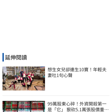
延伸閱讀
想生女兒卻連生10寶！年輕夫
妻吐1句心聲
99萬股東心碎！外資開殺第一
是「它」 狠砍5.1萬張股價重挫