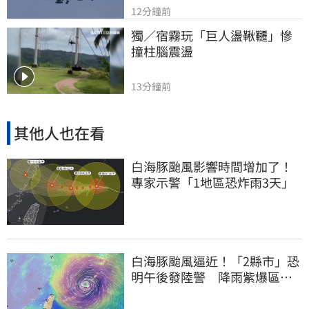
12分鐘前
獨／宿霧玩「巨人盪鞦韆」慘
撞柱腦震盪
13分鐘前
其他人也在看
白海豚颱風影響時間增加了！
專家示警「1地區恐炸雨3天」
白海豚颱風逼近！「2縣市」恐
明午後發陸警 降雨紫爆區域
曝光