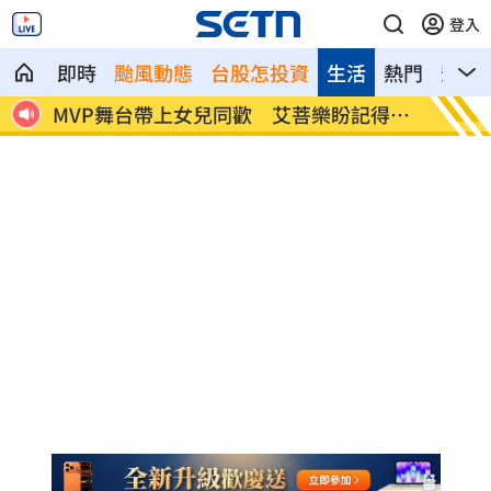
登入
即時
颱風動態
台股怎投資
生活
熱門
影音
震盪
MVP舞台帶上女兒同歡 艾菩樂盼記得台
陳傑憲
灣