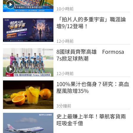
10小時前
「拍片人的多重宇宙」職涯論
壇9/12登場！
12小時前
8國球員齊聚高雄　Formosa 
7s掀足球熱潮
12小時前
100%果汁也傷身？研究：高血
壓風險增35%
3分鐘前
史上最賺上半年！華航客貨兩
旺吸金千億