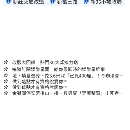
新莊交通改道
新富三路
新北市地政局
改版大回饋 熱門3C大獎接力送
追蹤訂閱娛樂星聞 給你最即時的娛樂星鮮事
地下墳墓遷葬…挖3.6米深「已見400座」！今辦法會安
撫祖先
做到這點才有資格說愛你
PR
做到這點才有資格說愛你
PR
金獅湖保安宮後山…掛一具男屍「穿著整齊」！死者身
份曝