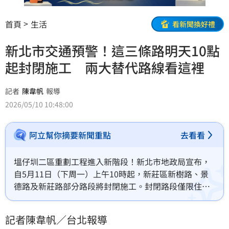
首頁
生活
看新聞換好禮
新北市交通預警！這三條路明天10點
起封閉施工 兩大替代路線看這裡
記者
陳韋帆
報導
2026/05/10 10:48:00
阿立幫你摘要新聞重點
去看看
塭仔圳二區重劃工程進入新階段！新北市地政局宣布，
自5月11日（下周一）上午10時起，新莊區新樹路、景
德路及新莊路部分路段將封閉施工。封閉路段僅限住戶
與公務車通行，一般車輛請改由新闢的新富三路改道。
受施工影響，公車800路與885路將同步調整路線。地政
記者陳韋帆／台北報導
局呼籲，往返新莊、樹林的用路人應提前規劃替代路