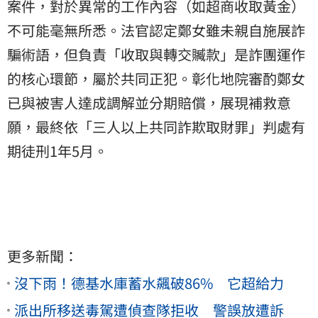
案件，對於異常的工作內容（如超商收取黃金）
不可能毫無所悉。法官認定鄭女雖未親自施展詐
騙術語，但負責「收取與轉交贓款」是詐團運作
的核心環節，屬於共同正犯。彰化地院審酌鄭女
已與被害人達成調解並分期賠償，展現補救意
願，最終依「三人以上共同詐欺取財罪」判處有
期徒刑1年5月。
更多新聞：
沒下雨！德基水庫蓄水飆破86% 它超給力
派出所移送毒駕遭偵查隊拒收 警誤放遭訴