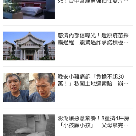
死！台中宮廟男強拍性愛片
惡行曝光
慈濟內部信曝光！還原疫苗採
購過程 震驚遇詐承諾積極追
回善款
晚安小雞痛訴「負擔不起30
萬！」私闖土地遭索賠 崩
潰：不接受漫天要價
澎湖爆惡意棄養！8童擠4坪房
「小孩顧小孩」 父母拿完補
助落跑