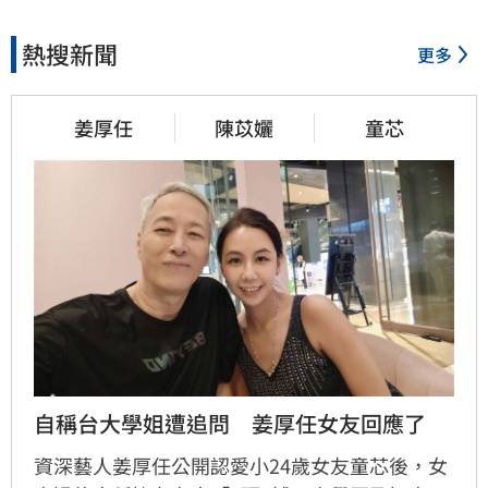
熱搜新聞
更多
姜厚任
陳苡孋
童芯
自稱台大學姐遭追問　姜厚任女友回應了
資深藝人姜厚任公開認愛小24歲女友童芯後，女