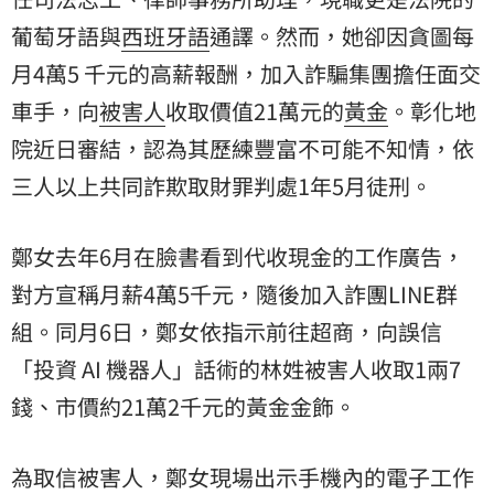
葡萄牙語
與
西班牙語
通譯。然而，她卻因貪圖每
月4萬5 千元的高薪報酬，加入詐騙集團擔任面交
車手，向
被害人
收取價值21萬元的
黃金
。
彰化地
院
近日審結，認為其歷練豐富不可能不知情，依
三人以上共同詐欺取財罪判處1年5月徒刑。
鄭女去年6月在臉書看到代收現金的工作廣告，
對方宣稱月薪4萬5千元，隨後加入詐團LINE群
組。同月6日，鄭女依指示前往超商，向誤信
「投資 AI 機器人」話術的林姓被害人收取1兩7
錢、市價約21萬2千元的黃金金飾。
為取信被害人，鄭女現場出示手機內的電子工作