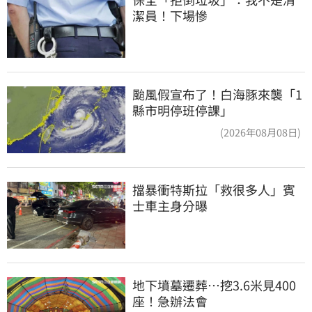
潔員！下場慘
颱風假宣布了！白海豚來襲「1
縣市明停班停課」
(2026年08月08日)
擋暴衝特斯拉「救很多人」賓
士車主身分曝
地下墳墓遷葬…挖3.6米見400
座！急辦法會