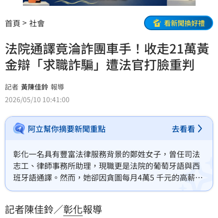
首頁
社會
看新聞換好禮
法院通譯竟淪詐團車手！收走21萬黃
金辯「求職詐騙」遭法官打臉重判
記者
黃陳佳鈴
報導
2026/05/10 10:41:00
阿立幫你摘要新聞重點
去看看
彰化一名具有豐富法律服務背景的鄭姓女子，曾任司法
志工、律師事務所助理，現職更是法院的葡萄牙語與西
班牙語通譯。然而，她卻因貪圖每月4萬5 千元的高薪報
酬，加入詐騙集團擔任面交車手，向被害人收取價值21
萬元的黃金。彰化地院近日審結，認為其歷練豐富不可
記者陳佳鈴／
彰化
報導
能不知情，依三人以上共同詐欺取財罪判處1年5月徒