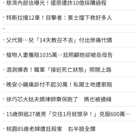
慈濟內部信曝光！還原遭詐10億採購過程
特斯拉撞12車！目擊者：賓士擋下救好多人
父代簽…兒「14天教召不去」付出慘痛代價
植物人妻獲賠1035萬…尪照顧她卻被岳母告
酒測爆表！職軍「接近死亡狀態」照開上路
晚安小雞痛訴付不起30萬！私闖土地遭索賠
徐巧芯大姑夫婿律師棄保跑了 媽也被通緝
15歲倒追27歲男「交往1月就懷孕！」克服600萬債
務 36歲美魔女當阿嬤了
桃園85歲老婦遭尪殺害 右半臉全爛