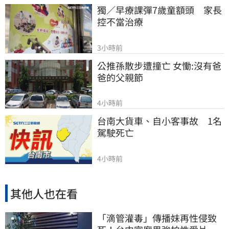
獨／早療課彈7歲童額頭　家長
控不當治療
3小時前
公推孫散步遭撞亡 女慟:沒有爸
爸的父親節
4小時前
台南大貨車、自小客事故　1名
駕駛死亡
4小時前
其他人也在看
「滴管灌毒」傳播妹再性侵致