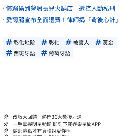
慣竊偷到警署長兒火鍋店 還控人動私刑
愛爾麗宣布全面退費！律師揭「背後心計」
彰化地院
彰化
被害人
黃金
西班牙語
葡萄牙語
改版大回饋 熱門3C大獎接力送
一手掌握明星動態 即刻下載娛樂星聞APP
做到這點才有資格說愛你
PR