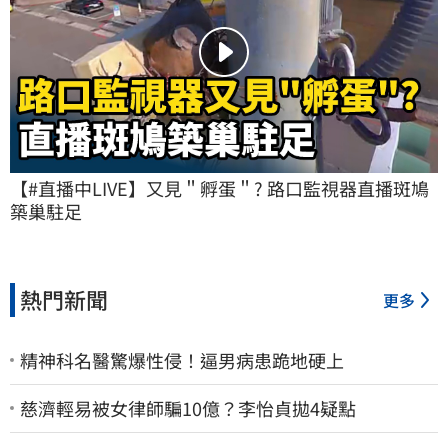
【#直播中LIVE】又見＂孵蛋＂? 路口監視器直播斑鳩
築巢駐足
熱門新聞
更多
精神科名醫驚爆性侵！逼男病患跪地硬上
慈濟輕易被女律師騙10億？李怡貞拋4疑點