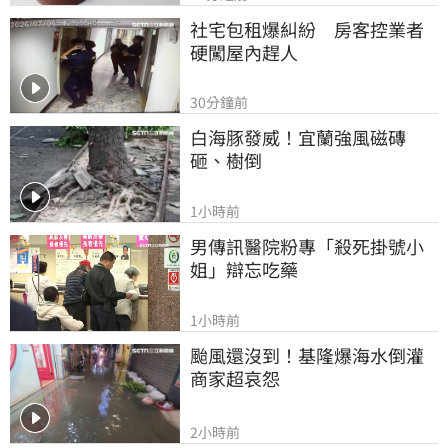
社宅包租爆糾紛　房客控業者
硬闖屋內趕人
30分鐘前
白海豚發威！宜蘭強風磁磚
砸、樹倒
1小時前
男傳訊醫院粉專「殺死掛號小
姐」辯忘吃藥
1小時前
颱風還沒到！基隆爆海水倒灌 
商家超哀怨
2小時前