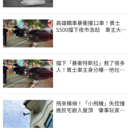
高雄轎車暴衝撞12車！賓士
S500擋下夜市浩劫 車主大
度：車再買就有
擋下「暴衝特斯拉」救了很多
人！賓士車主身分曝…他社群
擁1.4萬追蹤
飛來橫禍！「小飛機」失控撞
進民宅嵌入屋頂 肇事玩家疑
心虛落跑了