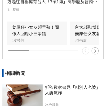
方過往自稱擁有台大「3碩1博」高學歷及智商
146等背景引發外界高度質疑。童芯日前於社群
1小時前
發布千字長文，以「台大學姐」自居暢談邏輯與
真相，試圖回應爭議，卻未提供具體學歷證明文
件，導致話題持續發酵，網友針對其學歷真實性
姜厚任小女友超早熟！關
台大3碩1博疑
仍存有諸多疑問。面對女友身陷輿論風波，姜厚
係人回應小三爭議
姜厚任女友發聲
任展現力挺態度，笑稱兩人的戀情已像偵探片，
1小時前
3小時前
強調對女友背景知情且不擔憂。林宜君
相關新聞
拆監獄家書見「叫別人老婆」
人妻氣炸
24分鐘前