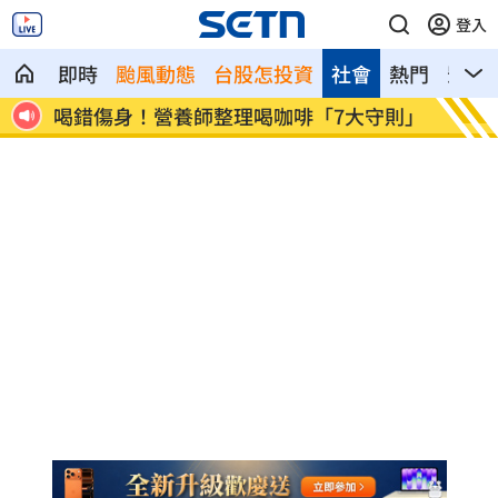
登入
即時
颱風動態
台股怎投資
社會
熱門
影音
喝錯傷身！營養師整理喝咖啡「7大守則」
美：東南亞
導