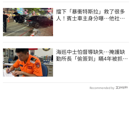
擋下「暴衝特斯拉」救了很多
人！賓士車主身分曝…他社群
擁1.4萬追蹤
海巡中士怕督導缺失…掩護缺
勤所長「偷簽到」瞞4年被抓
包！下場曝光
Recommended by