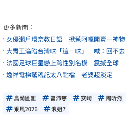
更多新聞：
女優瀨戶環奈教日語 揪蔡阿嘎開賣一神物
大胃王淪陷台灣味「這一味」 喊：回不去
法國足球巨星戀上跨性別名模 震撼全球
逸祥電梯驚魂記太八點檔 老婆超淡定
烏蘭圖雅
曾沛慈
安崎
陶昕然
乘風2026
浪姐7