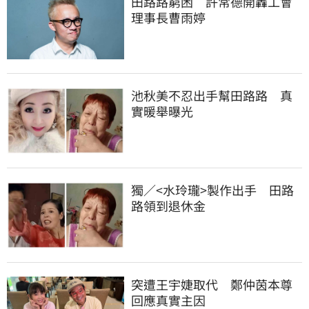
田路路窮困　許常德開轟工會
理事長曹雨婷
池秋美不忍出手幫田路路　真
實暖舉曝光
獨／<水玲瓏>製作出手　田路
路領到退休金
突遭王宇婕取代　鄭仲茵本尊
回應真實主因