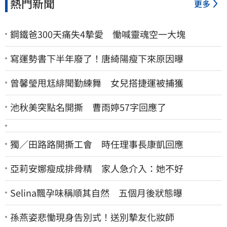
熱門新聞
更多
鋼鐵爸300天痛失4摯愛 慟喊靈魂空一大塊
寫運勢書下半年廢了！唐綺陽瘦下來原因曝
曾馨瑩甩尪緋聞勤練舞 女兒搭捷運被捕獲
池秋美突點名開撕 曹雨婷57字回應了
獨／田路路開撕工會 時任理事長康凱回應
亞莉安娜瘦成排骨精 家人急介入：她不好
Selina飄孕味稱順其自然 五個月後狀態曝
孫燕姿悲慟現身告別式！送別摯友化妝師