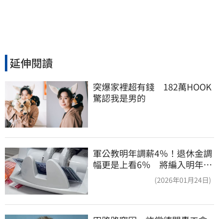
延伸閱讀
突爆家裡超有錢　182萬HOOK
驚認我是男的
軍公教明年調薪4％！退休金調
幅更是上看6％ 將編入明年度
總預算
(2026年01月24日)