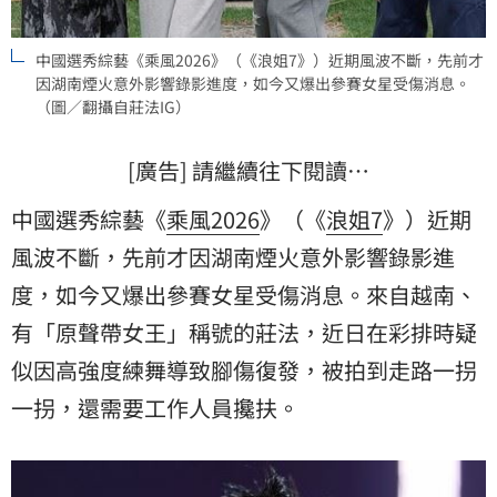
中國選秀綜藝《乘風2026》（《浪姐7》）近期風波不斷，先前才
因湖南煙火意外影響錄影進度，如今又爆出參賽女星受傷消息。
（圖／翻攝自莊法IG）
[廣告] 請繼續往下閱讀…
中國選秀綜藝《
乘風2026
》（《
浪姐7
》）近期
風波不斷，先前才因湖南煙火意外影響錄影進
度，如今又爆出參賽女星受傷消息。來自越南、
有「原聲帶女王」稱號的莊法，近日在彩排時疑
似因高強度練舞導致腳傷復發，被拍到走路一拐
一拐，還需要工作人員攙扶。