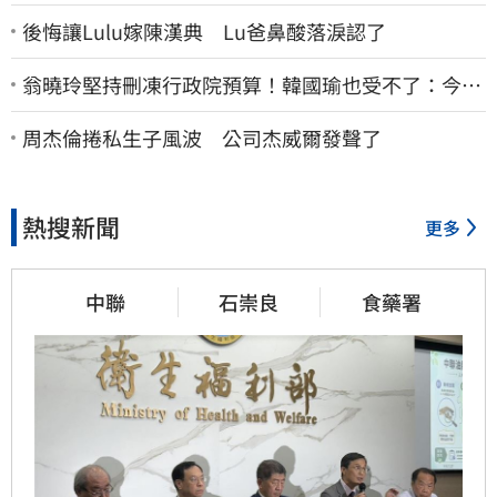
後悔讓Lulu嫁陳漢典 Lu爸鼻酸落淚認了
翁曉玲堅持刪凍行政院預算！韓國瑜也受不了：今年
剩4個月你思考一下
周杰倫捲私生子風波 公司杰威爾發聲了
熱搜新聞
更多
中聯
石崇良
食藥署