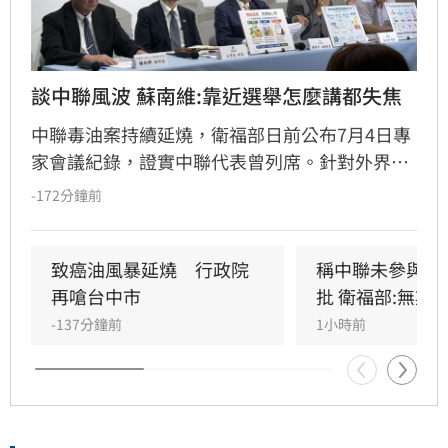
談中聯風波 蘇南維:靠近選舉怎麼講都失焦
中聯毒油案持續延燒，衛福部日前公布7月4日專
家會議紀錄，證實中聯代表曾列席。針對外界質
疑，與會的台大教授蘇南維還原現場，強調專家
-172分鐘前
當時不斷挑戰中聯製程，中聯僅在受詢問時才進
行辯護。蘇南維直言，該事件已從單純科學討論
演變為政治議題，並解釋當初主張「20%下架標
致癌油風暴延燒　行政院
稱中聯未參與下
準」是基於營養標示的務實考量。（記者：簡浩
再嗆台中市
批 衛福部:無欺
正）
-137分鐘前
1小時前