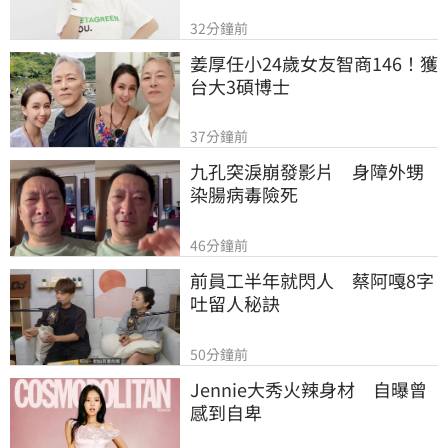
32分鐘前
姜厚任小24歲女友智商146！獲
台大3碩博士
37分鐘前
九孔突淚崩發影片　身障外甥
染腸病毒險死
46分鐘前
前員工半年就閃人　蔡阿嘎8字
吐留人秘訣
50分鐘前
Jennie大秀火辣身材　自曝曾
感到自卑