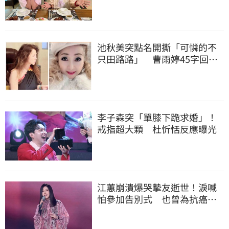
池秋美突點名開撕「可憐的不
只田路路」 曹雨婷45字回應
了
李子森突「單膝下跪求婚」！
戒指超大顆 杜忻恬反應曝光
江蕙崩潰爆哭摯友逝世！淚喊
怕參加告別式 也曾為抗癌辛
苦不捨小薇勞累