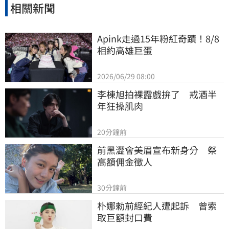
相關新聞
Apink走過15年粉紅奇蹟！8/8
相約高雄巨蛋
2026/06/29 08:00
李棟旭拍裸露戲拚了　戒酒半
年狂操肌肉
20分鐘前
前黑澀會美眉宣布新身分　祭
高額佣金徵人
30分鐘前
朴娜勑前經紀人遭起訴　曾索
取巨額封口費