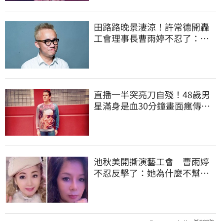
田路路晚景淒涼！許常德開轟
工會理事長曹雨婷不忍了：別
只包紅包慰問
直播一半突亮刀自殘！48歲男
星滿身是血30分鐘畫面瘋傳
警急破門搶救
池秋美開撕演藝工會 曹雨婷
不忍反擊了：她為什麼不幫田
路路