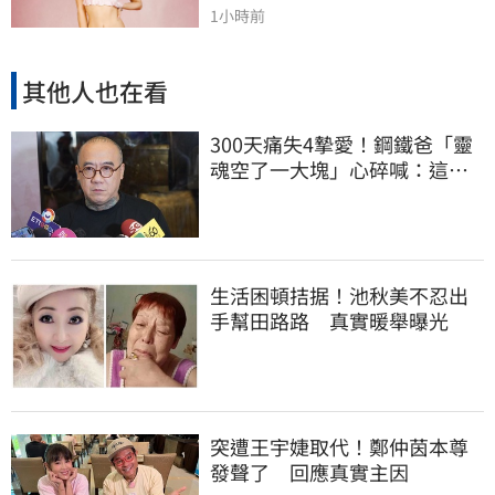
1小時前
其他人也在看
300天痛失4摯愛！鋼鐵爸「靈
魂空了一大塊」心碎喊：這輩
子最痛的路
生活困頓拮据！池秋美不忍出
手幫田路路 真實暖舉曝光
突遭王宇婕取代！鄭仲茵本尊
發聲了 回應真實主因