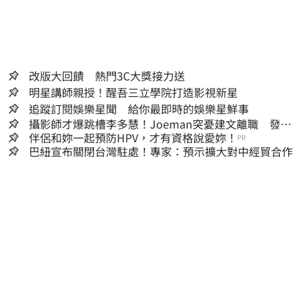
改版大回饋 熱門3C大獎接力送
明星講師親授！醒吾三立學院打造影視新星
追蹤訂閱娛樂星聞 給你最即時的娛樂星鮮事
攝影師才爆跳槽李多慧！Joeman突憂建文離職 發聲
「其實我很清楚」
伴侶和妳一起預防HPV，才有資格說愛妳！
PR
巴紐宣布關閉台灣駐處！專家：預示擴大對中經貿合作