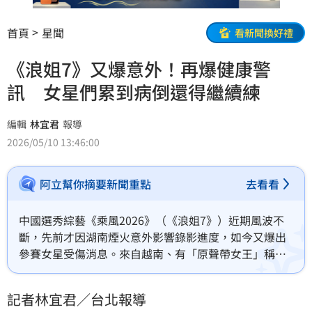
首頁
星聞
看新聞換好禮
《浪姐7》又爆意外！再爆健康警
訊 女星們累到病倒還得繼續練
編輯
林宜君
報導
2026/05/10 13:46:00
阿立幫你摘要新聞重點
去看看
中國選秀綜藝《乘風2026》（《浪姐7》）近期風波不
斷，先前才因湖南煙火意外影響錄影進度，如今又爆出
參賽女星受傷消息。來自越南、有「原聲帶女王」稱號
的莊法，近日在彩排時疑似因高強度練舞導致腳傷復
發，被拍到走路一拐一拐，還需要工作人員攙扶。林宜
記者林宜君／台北報導
君