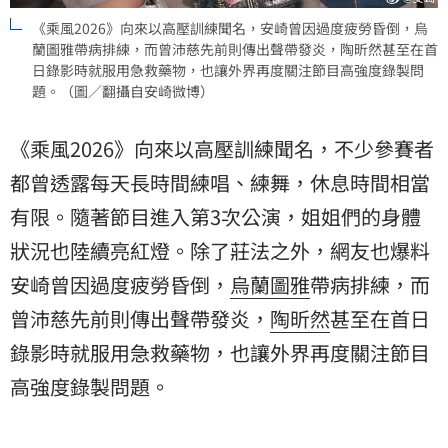
《乘風2026》向來以高壓訓練聞名，安崎曾因過度疲勞昏倒，烏
蘭圖雅帶病排練，而曾沛慈先前則傳出聲帶發炎，陶昕然甚至在首
日錄影時就服用急救藥物，也讓外界再度關注節目高強度錄製問
題。（圖／翻攝自安崎微博）
《乘風2026》向來以高壓訓練聞名，不少參賽者
都曾透露每天長時間練唱、練舞，休息時間相當
有限。隨著節目進入第3次公演，姐姐們的身體
狀況也陸續亮紅燈。除了莊法之外，網友也爆料
安崎
曾因過度疲勞昏倒，
烏蘭圖雅
帶病排練，而
曾沛慈
先前則傳出聲帶發炎，
陶昕然
甚至在首日
錄影時就服用急救藥物，也讓外界再度關注節目
高強度錄製問題。