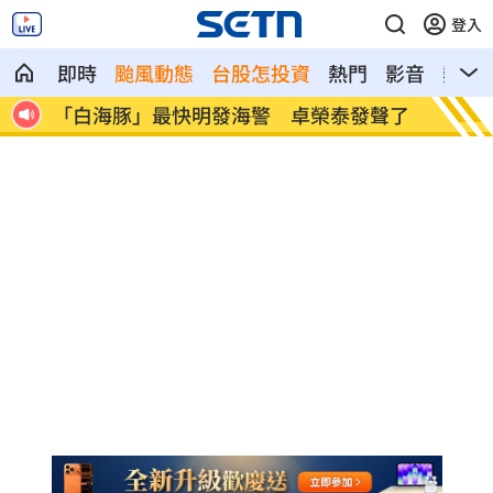
登入
即時
颱風動態
台股怎投資
熱門
影音
熱搜
受影
「白海豚」最快明發海警 卓榮泰發聲了
李棟旭