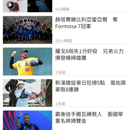
9小時前
赫塔費勝比利亞雷亞爾　奪
Formosa 7冠軍
20小時前
羅戈8局失1分好投　兄弟火力
爆發橫掃雄鷹
1天前
新濠建設單日狂掃5點　風佑築
豪取8連勝
1天前
震後徒手搬瓦礫救人　委國舉
重名將摘雙金