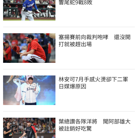
響尾蛇9戰8敗
塞揚賽前向裁判咆哮　還沒開
打就被趕出場
林安可7月手感火燙卻下二軍　
日媒爆原因
葉總讚各隊洋將　聞阿部雄大
被註銷好吃驚