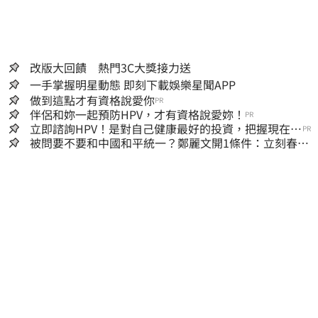
改版大回饋 熱門3C大獎接力送
一手掌握明星動態 即刻下載娛樂星聞APP
做到這點才有資格說愛你
PR
伴侶和妳一起預防HPV，才有資格說愛妳！
PR
立即諮詢HPV！是對自己健康最好的投資，把握現在不
PR
嫌晚！
被問要不要和中國和平統一？鄭麗文開1條件：立刻春暖
花開