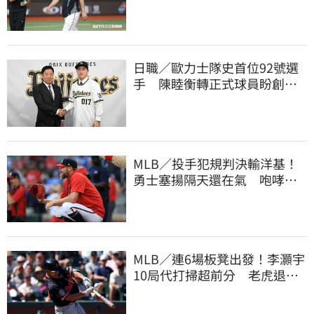
註銷好吃驚
日職／歐力士隊史首位92號選
手 陳睦衡轉正式球員盼創造
歷史
MLB／投手犯規判決輸洋基！
勇士塞揚隔天還在氣 咆哮裁
判1球未投遭驅逐
MLB／連6場板凳出發！李灝宇
10局代打掃超前分 老虎退巨
人寫1隊史紀綠