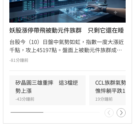
妖股漲停帶飛被動元件族群　只剩它還在睡
台股今（10）日盤中氣勢如虹，指數一度大漲近
千點，攻上45197點。盤面上被動元件族群成為
市場焦點，其中禾伸堂強勢攻上漲停板，帶動國
-81分鐘前
巨、華新科及大毅等個股同步走高，族群幾乎全
面噴出。然而，儘管被動元件類股漲勢凌厲，唯
獨斐成表現疲軟，逆勢小跌0.49%，成為派對中
矽晶圓三雄重摔　這3檔逆
CCL族群氣勢如
的唯一遺珠。投資人面對大盤劇烈波動，仍需保
勢上漲
憔悴躺平跌1.6
持審慎評估市場風險。本新聞內容僅供參考，不
-43分鐘前
19分鐘前
構成投資建議，投資人應自行評估並承擔交易結
果。