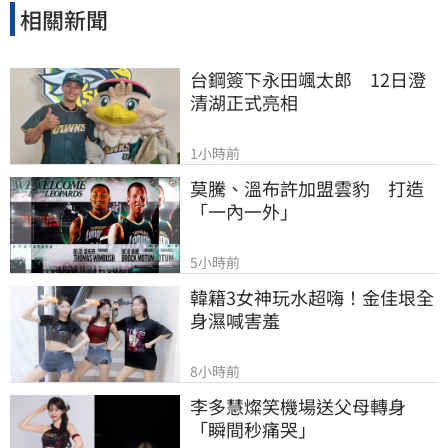
相關新聞
台鋼簽下永田颯太郎　12日澄
清湖正式亮相
1小時前
莫騰、溫布許加盟雲豹　打造
「一內一外」
5小時前
韓籍3女神玩水超嗨！金佳垠全
身濕喊害羞
8小時前
李多慧燦笑機場送父母轉身
「瞬間秒痛哭」