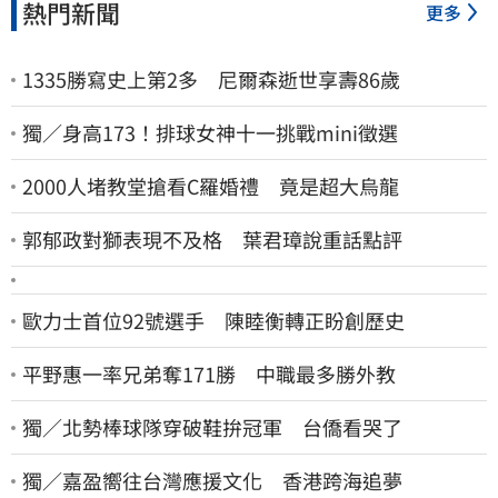
熱門新聞
更多
1335勝寫史上第2多 尼爾森逝世享壽86歲
獨／身高173！排球女神十一挑戰mini徵選
2000人堵教堂搶看C羅婚禮 竟是超大烏龍
郭郁政對獅表現不及格 葉君璋說重話點評
歐力士首位92號選手 陳睦衡轉正盼創歷史
平野惠一率兄弟奪171勝 中職最多勝外教
獨／北勢棒球隊穿破鞋拚冠軍 台僑看哭了
獨／嘉盈嚮往台灣應援文化 香港跨海追夢