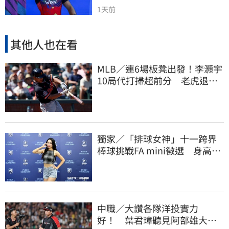
1天前
其他人也在看
MLB／連6場板凳出發！李灝宇
10局代打掃超前分 老虎退巨
人寫1隊史紀綠
獨家／「排球女神」十一跨界
棒球挑戰FA mini徵選 身高
173竟成應援劣勢
中職／大讚各隊洋投實力
好！ 葉君璋聽見阿部雄大被