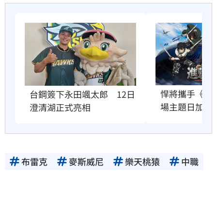
悍將攜手《進
台鋼簽下永田颯太郎　12日
場主題日加碼
澄清湖正式亮相
布雷克
麥斯威尼
樂天桃猿
中職