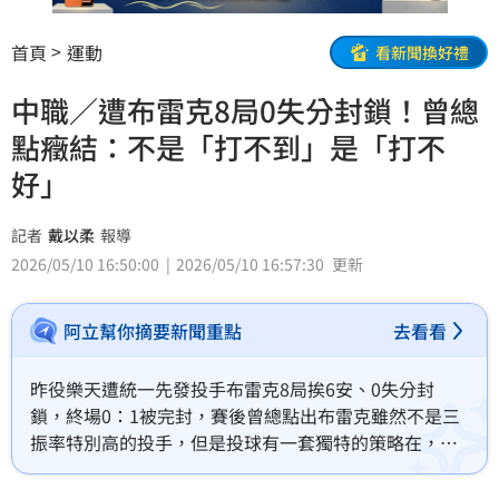
首頁
運動
看新聞換好禮
中職／遭布雷克8局0失分封鎖！曾總
點癥結：不是「打不到」是「打不
好」
記者
戴以柔
報導
2026/05/10 16:50:00
2026/05/10 16:57:30
更新
阿立幫你摘要新聞重點
去看看
昨役樂天遭統一先發投手布雷克8局挨6安、0失分封
鎖，終場0：1被完封，賽後曾總點出布雷克雖然不是三
振率特別高的投手，但是投球有一套獨特的策略在，就
是有辦法讓猿隊「打不好」。