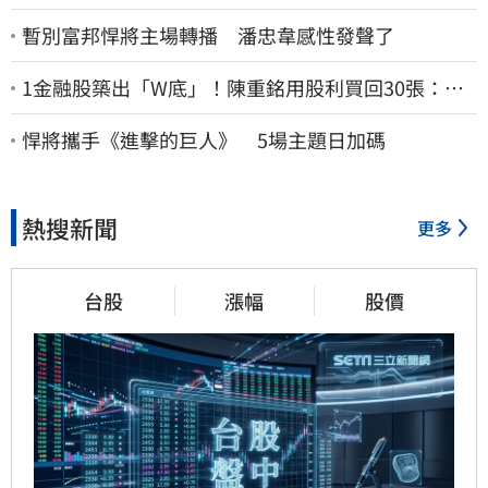
暫別富邦悍將主場轉播 潘忠韋感性發聲了
1金融股築出「W底」！陳重銘用股利買回30張：堅
固穩定的搖錢樹
悍將攜手《進擊的巨人》 5場主題日加碼
熱搜新聞
更多
台股
漲幅
股價