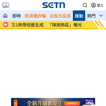
登入
即時
慈濟遭詐騙
台股怎投資
運動
熱門
影
啟開
又1熱帶低壓生成 「降雨熱區」曝光
美伊戰
畫