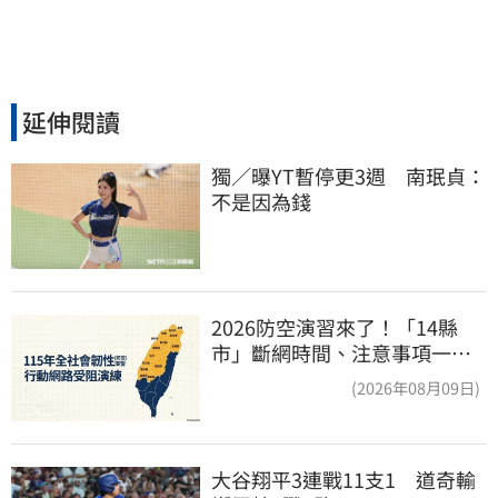
延伸閱讀
獨／曝YT暫停更3週　南珉貞：
不是因為錢
2026防空演習來了！「14縣
市」斷網時間、注意事項一次
看
(2026年08月09日)
大谷翔平3連戰11支1　道奇輸