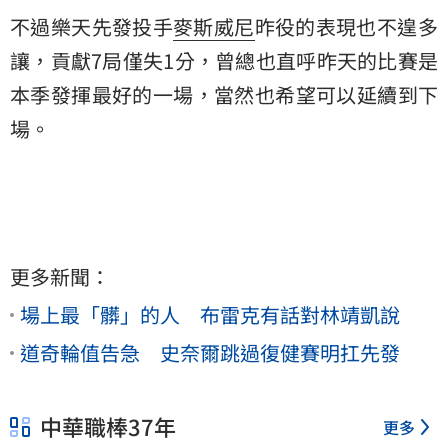
不過樂天先發投手
麥斯威尼
昨役的表現也不遑多
讓，貢獻7局僅失1分，曾總也直呼昨天的比賽是
本季發揮最好的一場，當然也希望可以延續到下
場。
更多新聞：
場上最「髒」的人 布雷克有話對林靖凱說
道奇輪值告急 史奈爾跳過復健賽明扛先發
中華職棒37年
更多