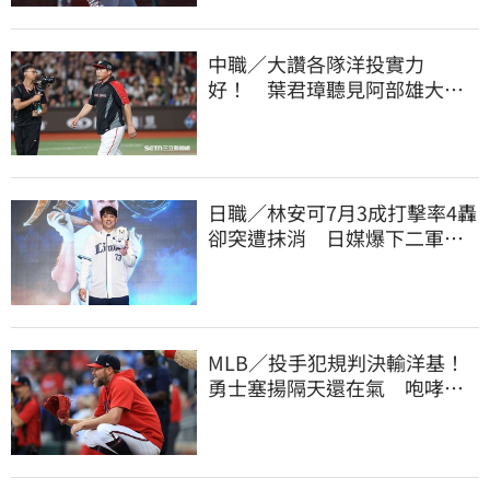
中職／大讚各隊洋投實力
好！ 葉君璋聽見阿部雄大被
註銷好吃驚
日職／林安可7月3成打擊率4轟
卻突遭抹消 日媒爆下二軍背
後原因
MLB／投手犯規判決輸洋基！
勇士塞揚隔天還在氣 咆哮裁
判1球未投遭驅逐