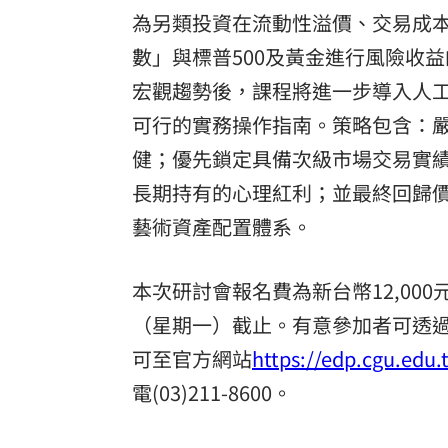
為另類投資在流動性溢價、交易成
數」與標普500及黃金進行風險收
宏觀趨勢後，課程將進一步導入人
可行的實務操作指南。策略包含：
健；優先鎖定具備次級市場交易實
長期持有的心理紅利；並最終回歸
藝術資產配置體系。
本次研討會報名費為新台幣12,000
（星期一）截止。有意參加者可透
可至官方網站
https://edp.cgu.edu.
電(03)211-8600。