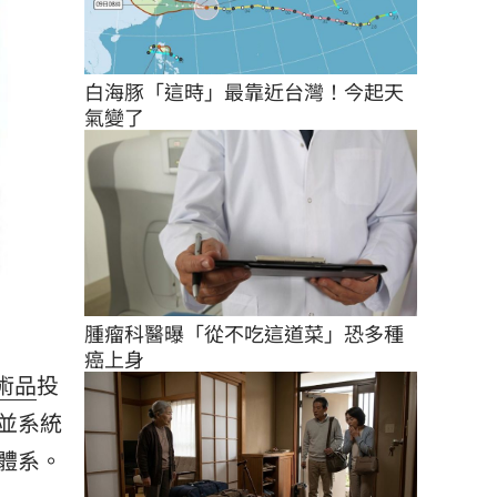
白海豚「這時」最靠近台灣！今起天
氣變了
腫瘤科醫曝「從不吃這道菜」恐多種
癌上身
術品
投
並系統
體系。