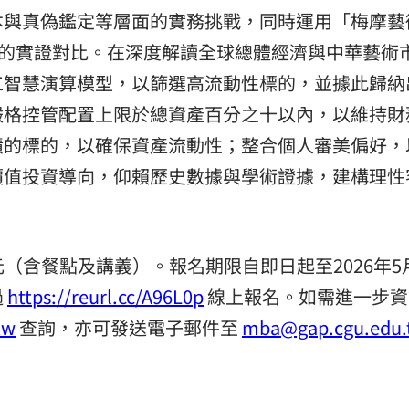
本與真偽鑑定等層面的實務挑戰，同時運用「梅摩藝
益的實證對比。在深度解讀全球總體經濟與中華藝術
工智慧演算模型，以篩選高流動性標的，並據此歸納
嚴格控管配置上限於總資產百分之十以內，以維持財
績的標的，以確保資產流動性；整合個人審美偏好，
價值投資導向，仰賴歷史數據與學術證據，建構理性
元（含餐點及講義）。報名期限自即日起至2026年5
過
https://reurl.cc/A96L0p
線上報名。如需進一步資
tw
查詢，亦可發送電子郵件至
mba@gap.cgu.edu.