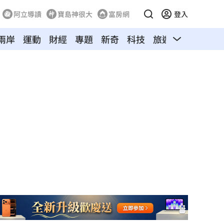
阿立導讀
寶島神很大
富房網
登入
兩岸
運動
財經
專題
新奇
科技
旅遊
汽車
寵物