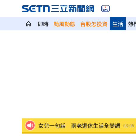
即時
颱風動態
台股怎投資
生活
熱
ETF爆208億逃命潮！ 溫建勳揭買盤
04:2
記憶體加金融雙王牌 這檔瞄準韓股長
台中社宅驚見中國國徽！網全炸鍋
04:09
瞄準胃癌新療法 醣聯啟動一期臨床試
到了機場才知出不去！中國爆鎖國新法
7年前遭譏傻逼！他逆襲超車中國前首富
女兒一句話 兩老退休生活全變調
03:05