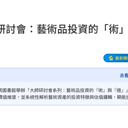
來襲
03:04
2元
02:30
研討會：藝術品投資的「術
相
02:10
02:00
朝聖
01:35
看新聞
8元
01:30
去
穩
01:26
國總統圖書館舉辦「大師研討會系列：藝術品投資的『術』與『道』
年
01:20
價值維度，並系統性解析藝術資產的投資特徵與估值邏輯，期能
發展
01:13
2歲
01:10