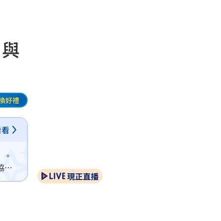
」與
換好禮
看看
」。
協助
現正直播