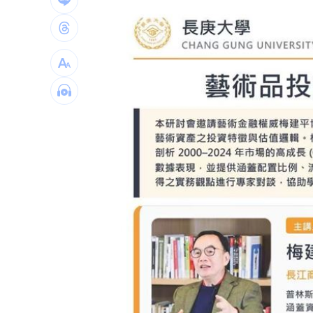
扣款人數狂增4成 國泰小龍基金布局曝
車是我的、油也是我的 睡車竟被收住
24歲存款破百萬！她公開致富關鍵：超
台灣彩券開獎直播中
20:31
LIVE三立+24小時直播
15:27
三立iNEWS新聞台線上直播
18:00
理想混蛋號召粉絲跨海追星吃美食！
18: