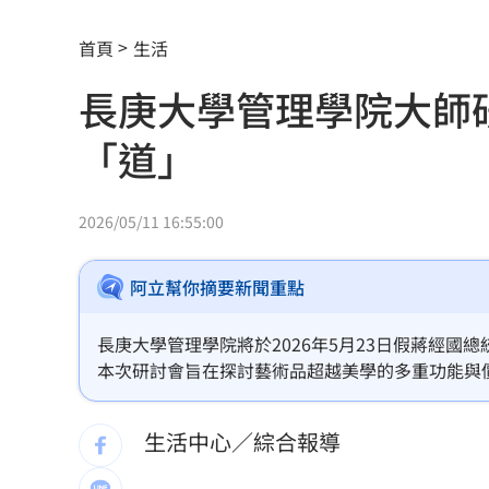
記憶體產能全被大廠包下 驚人漲價潮
首頁
生活
北美訂單補爆 聯發科小金雞EPS至27.1
長庚大學管理學院大師
AI和你讀的不同！實測《時代》驚揭1真
「道」
這大廠三支柱到位 全年EPS上看5.68元
慈濟買BNT被詐10億！藍昔嗆擋疫苗網
2026/05/11 16:55:00
它躋身美禁令受惠者 上半年EPS衝2.5
阿立幫你摘要新聞重點
高溫重創雞蛋產量 最快要等到9月才回
長庚大學管理學院將於2026年5月23日假蔣經
7月營收寫同期次高 聯寶訂單看到2027
本次研討會旨在探討藝術品超越美學的多重功能與
與會者建構以數據為基礎的價值投資體系。
台股收復44000點大關 2關鍵看AI產業
生活中心／綜合報導
他見搶案挺身相救遭圍毆亡！嫌犯最小1