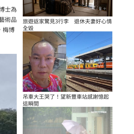
博士為
藝術品
旅遊返家驚見3行李　退休夫妻好心情
全毀
，梅博
吊車大王哭了！望新豐車站感謝憶起
這瞬間