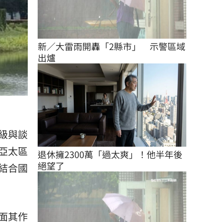
新／大雷雨開轟「2縣市」　示警區域
出爐
級與談
亞太區
退休擁2300萬「過太爽」！他半年後
絕望了
結合國
面其作