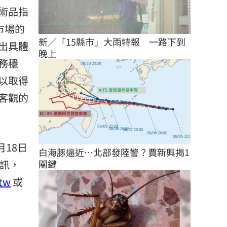
術品指
市場的
新／「15縣市」大雨特報　一路下到
出具體
晚上
務穩
以取得
客觀的
月18日
白海豚逼近…北部發陸警？賈新興揭1
訊，
關鍵
tw
或