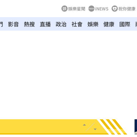
娛樂星聞
iNEWS
祝你健康
門
影音
熱搜
直播
政治
社會
娛樂
健康
國際
8
牛！
04:22
驗！
04:02
03:57
03:10