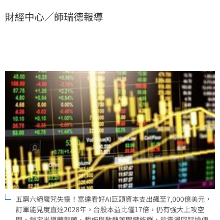
上攻空間。建議投資人鎖定半導體龍頭、散熱及載板等
財經中心／師瑞德報導
關鍵族群，並留意被低估的工業自動化標的。這波震盪
是檢視企業體質的良機，應趁機布局具技術領先優勢的
供應鏈，掌握長期獲利。
五窮六絕魔咒失靈！富達看好AI巨頭資本支出飆至7,000億美元，
訂單能見度直達2028年。台股本益比僅17倍，仍有強大上攻空
間。鎖定半導體龍頭、載板與散熱等關鍵族群，趁震盪回踩撿便