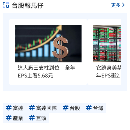
台股報馬仔
更多
這大廠三支柱到位　全年
它躋身美禁令
EPS上看5.68元
年EPS衝2.58
富達
富達國際
台股
台灣
產業
巨頭