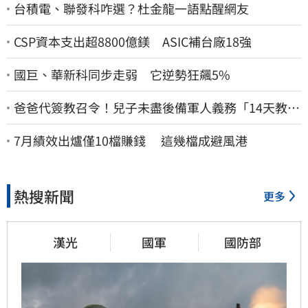
台積電、聯發科咋選？杜金龍一語點醒網友
CSP資本支出超8800億鎂 ASIC補台廠18強
國巨、華新科同步走弱 它逆勢狂飆5%
爸爸代簽教召令！兒子未盡後備軍人義務「14天教召
不去」換3個月刑期
7月績效出爐僅10檔賺錢 這幾檔成避風港
熱搜新聞
更多
漢光
國軍
國防部