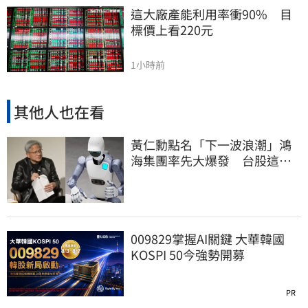
這大廠產能利用率衝90%　目
標價上看220元
1小時前
其他人也在看
黃仁勳點名「下一波浪潮」鴻
海集團率先大爆發 台股這族
群全面噴出
009829掌握AI關鍵 大華韓國
KOSPI 50今強勢開募
PR