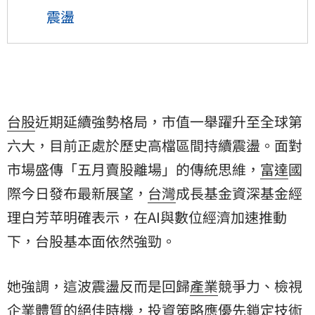
震盪
台股
近期延續強勢格局，市值一舉躍升至全球第
六大，目前正處於歷史高檔區間持續震盪。面對
市場盛傳「五月賣股離場」的傳統思維，
富達
國
際今日發布最新展望，
台灣
成長基金資深基金經
理白芳苹明確表示，在AI與數位經濟加速推動
下，台股基本面依然強勁。
她強調，這波震盪反而是回歸
產業
競爭力、檢視
企業體質的絕佳時機，投資策略應優先鎖定技術