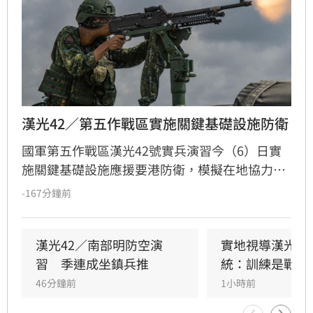
漢光42／第五作戰區實施關鍵基礎設施防衛
國軍第五作戰區漢光42號實兵演習今（6）日實
施關鍵基礎設施應援要港防衛，模擬在地協力者
襲擾港區重要設施，由港務警察先期應處，並依
-167分鐘前
機制向第五作戰區請求應援，戰備部隊迅速投入
應援，驗證軍警消及海巡協同重要目標防護能
力。
漢光42／南部明防空演
實地視導漢光演
習　季連成坐鎮兵推
統：訓練是戰力
46分鐘前
1小時前