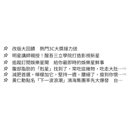
改版大回饋 熱門3C大獎接力送
明星講師親授！醒吾三立學院打造影視新星
追蹤訂閱娛樂星聞 給你最即時的娛樂星鮮事
腹部脂肪的「剋星」找到了，常吃這幾物，吃走大肚
PR
囊，瘦出小蠻腰
減肥首選，檸檬加它，堅持一週，腰細了，瘦到你懷疑
PR
人生
黃仁勳點名「下一波浪潮」鴻海集團率先大爆發 台股
這族群全面噴出