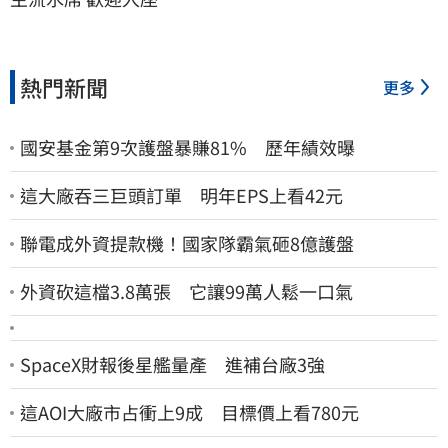
熱門新聞
更多
國安基金第9次護盤暴賺81% 歷年績效曝
這大廠吞三巨頭訂單 明年EPS上看42元
聯電成外資提款機！國家隊霸氣砸8億護盤
外資砍這檔3.8萬張 它讓99萬人鬆一口氣
SpaceX財報後星艦量產 進補台廠3強
這AOI大廠市占衝上9成 目標價上看780元