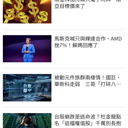
亞目標價來了
馬斯克喊只與輝達合作、AMD
挫7%！蘇媽回應了
被動元件族群兩樣情！國巨、
華新科走弱 三哥「打碎八卦
鏡」逆勢狂飆5%
台股崩跌是逃命波？杜金龍點
名「這檔權值股」千萬別長抱