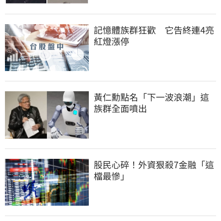
記憶體族群狂歡　它告終連4亮
紅燈漲停
黃仁勳點名「下一波浪潮」這
族群全面噴出
股民心碎！外資狠殺7金融「這
檔最慘」