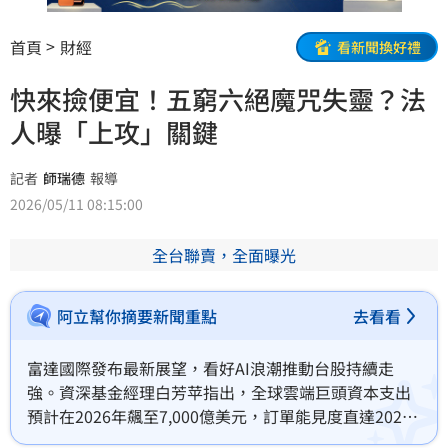
首頁
財經
看新聞換好禮
快來撿便宜！五窮六絕魔咒失靈？法
人曝「上攻」關鍵
記者
師瑞德
報導
2026/05/11 08:15:00
全台聯賣，全面曝光
阿立幫你摘要新聞重點
去看看
富達國際發布最新展望，看好AI浪潮推動台股持續走
強。資深基金經理白芳苹指出，全球雲端巨頭資本支出
預計在2026年飆至7,000億美元，訂單能見度直達2028
年。台股目前本益比約17倍，低於歷史高點21倍，具備