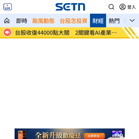
登入
即時
颱風動態
台股怎投資
財經
熱門
影音
27
台股收復44000點大關 2關鍵看AI產業發
他見搶
展
歲