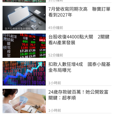
7月營收寫同期次高　聯寶訂單
看到2027年
45分鐘前
台股收復44000點大關　2關鍵
看AI產業發展
52分鐘前
扣款人數狂增4成　國泰小龍基
金布局曝光
1小時前
24歲存款破百萬！她公開致富
關鍵：超孝順
1小時前