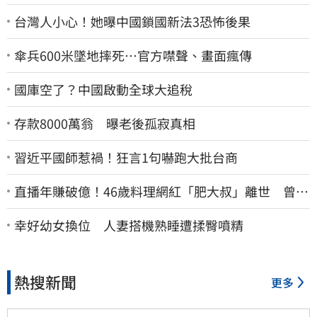
台灣人小心！她曝中國鎖國新法3恐怖後果
傘兵600米墜地摔死…官方噤聲、畫面瘋傳
國庫空了？中國啟動全球大追稅
存款8000萬翁 曝老後孤寂真相
習近平國師惹禍！狂言1句嚇跑大批台商
直播年賺破億！46歲料理網紅「肥大叔」離世 曾連
播17小時辛酸面曝
幸好幼女換位 人妻搭機熟睡遭揉臀噴精
熱搜新聞
更多