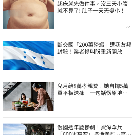
起床就先做件事，沒三天小腹
就不見了! 肚子一天天變小！
PR
斷交國「200萬磅蝦」遭我友邦
封殺！業者慘叫盼重新開放
兒月給8萬孝親費！她自掏5萬
買平板送孫 一句話愣原地
「傷心不已」
俄國週年慶慘劇！資深傘兵
「600米高空」墜地慘死…官方