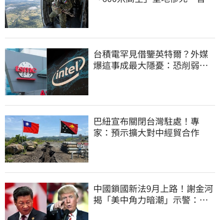
噤聲、畫面瘋傳
台積電罕見借鑒英特爾？外媒
爆這事成最大隱憂：恐削弱領
先優勢
巴紐宣布關閉台灣駐處！專
家：預示擴大對中經貿合作
中國鎖國新法9月上路！謝金河
揭「美中角力暗潮」示警：台
灣1類人危險了