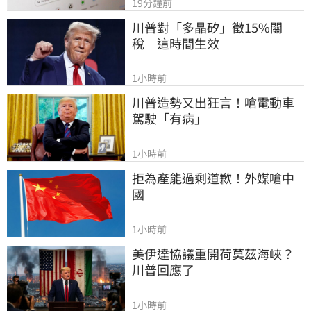
19分鐘前
川普對「多晶矽」徵15%關
稅　這時間生效
1小時前
川普造勢又出狂言！嗆電動車
駕駛「有病」
1小時前
拒為產能過剩道歉！外媒嗆中
國
1小時前
美伊達協議重開荷莫茲海峽？ 
川普回應了
1小時前