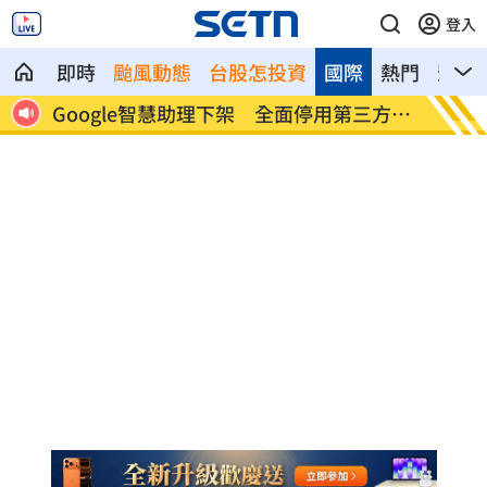
登入
即時
颱風動態
台股怎投資
國際
熱門
影音
碎慘
Google智慧助理下架 全面停用第三方信
4大超
箱
8」！