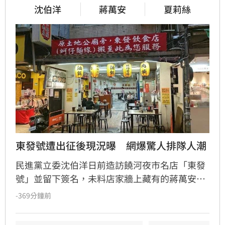
沈伯洋
蔣萬安
夏莉絲
東發號遭出征後現況曝　網爆驚人排隊人潮
民進黨立委沈伯洋日前造訪饒河夜市名店「東發
號」並留下簽名，未料店家牆上藏有的蔣萬安舊
簽名意外曝光，引發網路熱議，更導致店家遭不
-369分鐘前
理性網友洗版負評。為平息政治紛擾，業者於5
日將雙方簽名全數塗白。沈伯洋對此回應表示