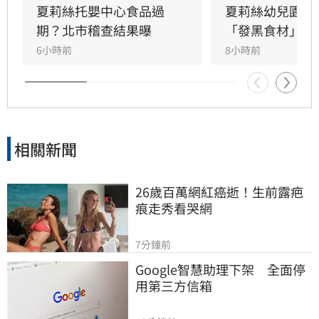
「舉雙手贊成」，強調店家牆面不應淪為政治戰
夏莉絲托嬰中心食品過
夏莉絲幼兒園爆
場，並呼籲民眾以實際消費支持。事件發酵後，
期？北市稽查結果曝
「發黑食材」照
反倒激起民眾力挺，東發號現場湧現驚人排隊人
6小時前
8小時前
潮，許多網友紛紛留言支持，用行動守護在地美
味，展現民眾對老店遭受政治波及的不捨與支
持。
相關新聞
26歲百萬網紅癌逝！生前露疤
痕走秀看哭網
7分鐘前
Google智慧助理下架　全面停
用第三方信箱