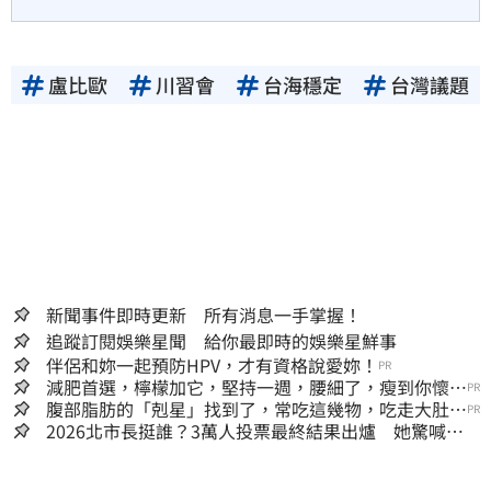
盧比歐
川習會
台海穩定
台灣議題
新聞事件即時更新 所有消息一手掌握！
追蹤訂閱娛樂星聞 給你最即時的娛樂星鮮事
伴侶和妳一起預防HPV，才有資格說愛妳！
PR
減肥首選，檸檬加它，堅持一週，腰細了，瘦到你懷疑
PR
人生
腹部脂肪的「剋星」找到了，常吃這幾物，吃走大肚
PR
囊，瘦出小蠻腰
2026北市長挺誰？3萬人投票最終結果出爐 她驚喊：
蔣萬安真該緊張了