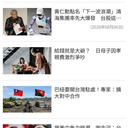
黃仁勳點名「下一波浪潮」鴻
海集團率先大爆發 台股這族
群全面噴出
(2026年08月06日)
給錢就是大爺？　日母子因孝
親費激烈爭吵
巴紐要關台灣駐處！專家：擴
大對中合作
揭美中角力暗潮　謝金河：台