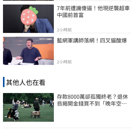
7年前遭譏傻逼！他現逆襲超車
中國前首富
2小時前
藍網軍講師落網！四叉貓酸爆
2小時前
其他人也在看
存款8000萬卻孤獨終老？退休
翁揭開金錢買不到「晚年空
虛」真相