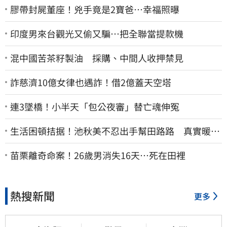
膠帶封屍董座！兇手竟是2寶爸…幸福照曝
印度男來台觀光又偷又騙…把全聯當提款機
混中國苦茶籽製油 採購、中間人收押禁見
詐慈濟10億女律也遇詐！借2億蓋天空塔
連3墜橋！小半天「包公夜審」替亡魂伸冤
生活困頓拮据！池秋美不忍出手幫田路路 真實暖舉
曝光
苗栗離奇命案！26歲男消失16天…死在田裡
熱搜新聞
更多