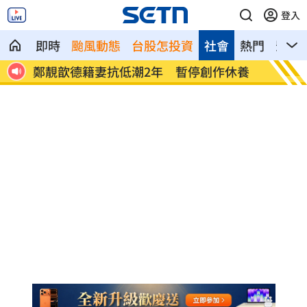
登入
即時
颱風動態
台股怎投資
社會
熱門
影音
休養
昔警楷模淪圖利共犯！仁武警假開單救扣
台中宣
牌
包