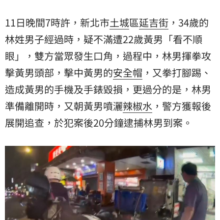
11日晚間7時許，新北市
土城
區
延吉街
，34歲的
林姓男子經過時，疑不滿遭22歲黃男「看不順
眼」，雙方當眾發生口角，過程中，林男揮拳攻
擊黃男頭部，擊中黃男的
安全帽
，又拳打腳踢、
造成黃男的手機及手錶毀損，更過分的是，林男
準備離開時，又朝黃男噴灑
辣椒水
，警方獲報後
展開追查，於犯案後20分鐘逮捕林男到案。