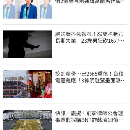
借2億給香港通緝富商馬廷海建
台北天空塔
胞姊發抖急報案！怨雙胞胎兄
長期失業 23歲男狂砍16刀奪
命
挖到童骨…已2死5重傷！台積
電嘉義廠「3神明駐駕畫面曝
光」
快訊／震撼！前彰律師公會理
事長假採購BNT詐慈濟10億、
洗錢囤232kg黃金