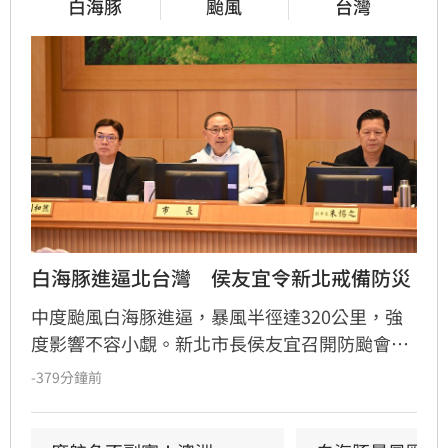
白海豚
颱風
台灣
白海豚進逼北台灣　侯友宜令新北戒備防災
中度颱風白海豚進逼，暴風半徑達320公里，強
度影響不容小覷。新北市長侯友宜召開防颱會
議，要求市府團隊與29區公所全面戒備，針對易
-379分鐘前
受災點、重大工程及公共設施進行預防性加固，
嚴防強陣風與週末豪雨帶來的災情。市府呼籲市