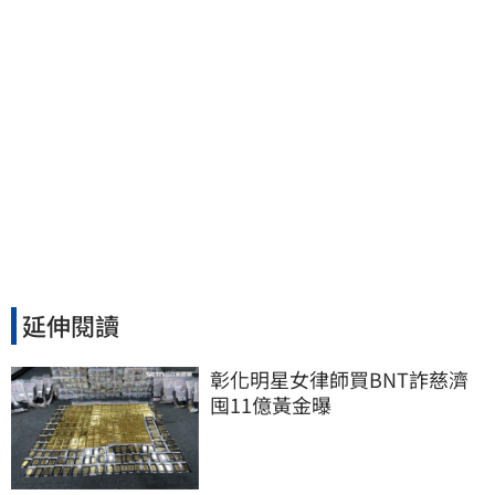
延伸閱讀
彰化明星女律師買BNT詐慈濟 
囤11億黃金曝