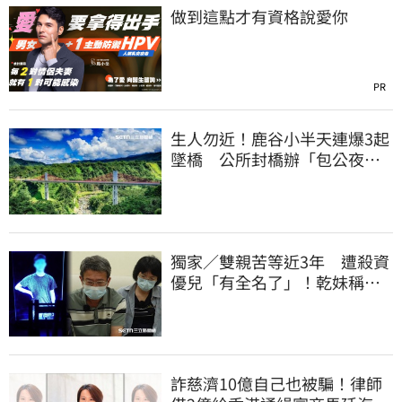
做到這點才有資格說愛你
PR
生人勿近！鹿谷小半天連爆3起
墜橋 公所封橋辦「包公夜
審」替亡魂伸冤
獨家／雙親苦等近3年 遭殺資
優兒「有全名了」！乾妹稱賠
償恐毀她未來
詐慈濟10億自己也被騙！律師