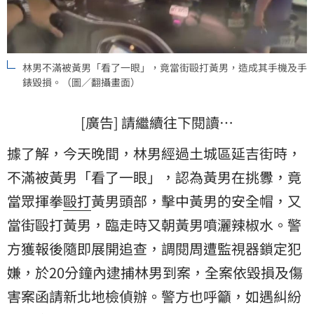
林男不滿被黃男「看了一眼」，竟當街毆打黃男，造成其手機及手
錶毀損。（圖／翻攝畫面）
[廣告] 請繼續往下閱讀…
據了解，今天晚間，林男經過土城區延吉街時，
不滿被黃男「看了一眼」，認為黃男在挑釁，竟
當眾揮拳
毆打
黃男頭部，擊中黃男的安全帽，又
當街毆打黃男，臨走時又朝黃男噴灑辣椒水。警
方獲報後隨即展開追查，調閱周遭監視器鎖定犯
嫌，於20分鐘內逮捕林男到案，全案依毀損及傷
害案函請新北地檢偵辦。警方也呼籲，如遇糾紛