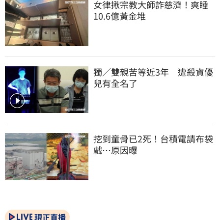
女律揪宗教大師詐慈濟！爽睡
10.6億黃金堆
獨／雙親苦等近3年　遭殺資優
兒有全名了
挖到童骨已2死！台積電請布袋
戲…原因曝
現正直播