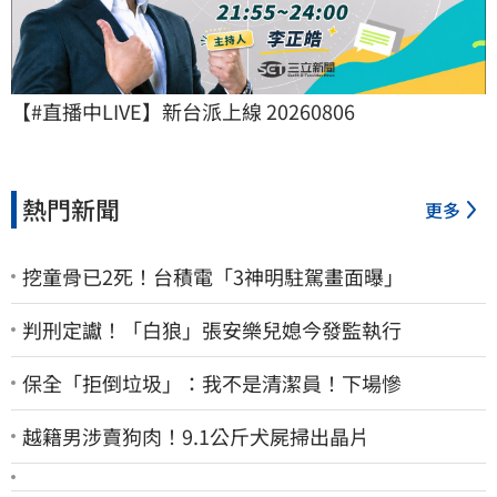
【#直播中LIVE】新台派上線 20260806
熱門新聞
更多
挖童骨已2死！台積電「3神明駐駕畫面曝」
判刑定讞！「白狼」張安樂兒媳今發監執行
保全「拒倒垃圾」：我不是清潔員！下場慘
越籍男涉賣狗肉！9.1公斤犬屍掃出晶片