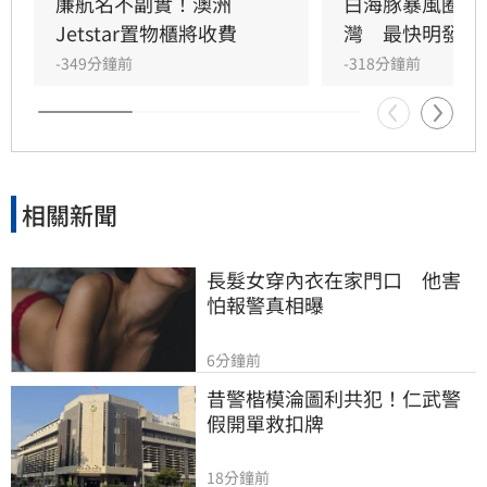
民提前檢查陽台排水、固定招牌，颱風期間避免
廉航名不副實！澳洲
白海豚暴風圈恐
前往山區或海邊，並透過新北災訊E點通隨時掌
Jetstar置物櫃將收費
灣　最快明發海
握最新防災資訊，共同守護城市安全。
-349分鐘前
-318分鐘前
相關新聞
長髮女穿內衣在家門口　他害
怕報警真相曝
6分鐘前
昔警楷模淪圖利共犯！仁武警
假開單救扣牌
18分鐘前