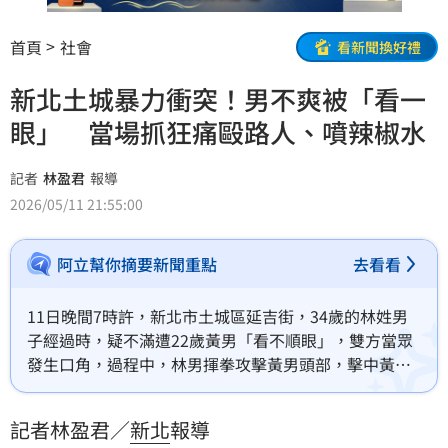
首頁
社會
看新聞換好禮
新北土城暴力衝突！男不爽被「看一
眼」 當場抓狂痛毆路人、噴辣椒水
記者
林盈君
報導
2026/05/11 21:55:00
阿立幫你摘要新聞重點
去看看
11日晚間7時許，新北市土城區延吉街，34歲的林姓男
子經過時，疑不滿遭22歲黃男「看不順眼」，雙方當眾
發生口角，過程中，林男揮拳攻擊黃男頭部，擊中黃男
的安全帽，又拳打腳踢、造成黃男的手機及手錶毀損，
更過分的是，林男準備離開時，又朝黃男噴灑辣椒水，
記者林盈君／
新北
報導
警方獲報後展開追查，於犯案後20分鐘逮捕林男到案。