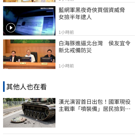
藍網軍黑夜奇俠買個資威脅　
女撿半年逮人
1小時前
白海豚進逼北台灣　侯友宜令
新北戒備防災
1小時前
其他人也在看
漢光演習首日出包！國軍現役
主戰車「噴裝備」居民撿到零
件…軍方說話了