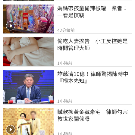
媽媽帶孩童偷辣椒罐　業者：
一看是慣竊
42分鐘前
偷吃人妻挨告　小王反控她是
時間管理大師
1小時前
詐慈濟10億！律師驚揭陳時中
『根本先知』
1小時前
贓款換黃金藏豪宅　律師勾宗
教世家關係曝
1小時前