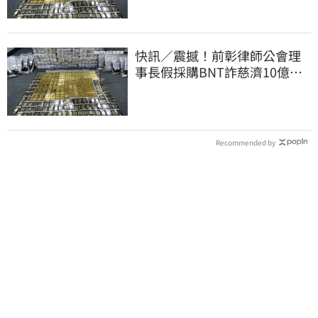
快訊／震撼！前彰律師公會理
事長假採購BNT詐慈濟10億、
洗錢囤232kg黃金
Recommended by