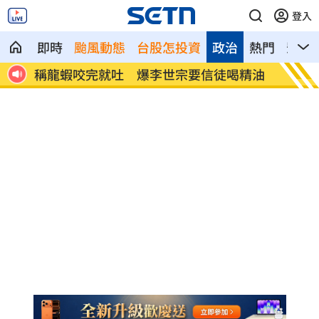
登入
即時
颱風動態
台股怎投資
政治
熱門
影音
稱龍蝦咬完就吐 爆李世宗要信徒喝精油
樂天女