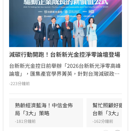
減碳行動開跑！台新新光金控淨零論壇登場
台新新光金控日前舉辦「2026台新新光淨零高峰
論壇」，匯集產官學界菁英，針對台灣減碳政
策、碳定價制度及企業轉型策略進行深度對話。
-223分鐘前
國發會主委葉俊顯與環境部部長彭啟明出席，強
調台灣正邁向碳定價市場機制時代。台新新光金
控總經理林維俊指出，論壇邁入第五年，致力協
熟齡經濟藍海！中信金佈
幫忙照顧好銀髮
助企業將永續轉化為國際競爭力。會中上銀、強
局「3大」策略
台新「3大」防
茂、宏碁及金寶等指標企業分享低碳實踐經驗。
-181分鐘前
-162分鐘前
台新新光金控憑藉優異的永續績效，不僅連續三