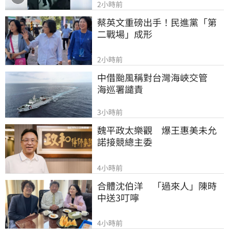
2小時前
蔡英文重磅出手！民進黨「第
二戰場」成形
2小時前
中借颱風稱對台灣海峽交管　
海巡署譴責
3小時前
魏平政太樂觀　爆王惠美未允
諾接競總主委
4小時前
合體沈伯洋　「過來人」陳時
中送3叮嚀
4小時前