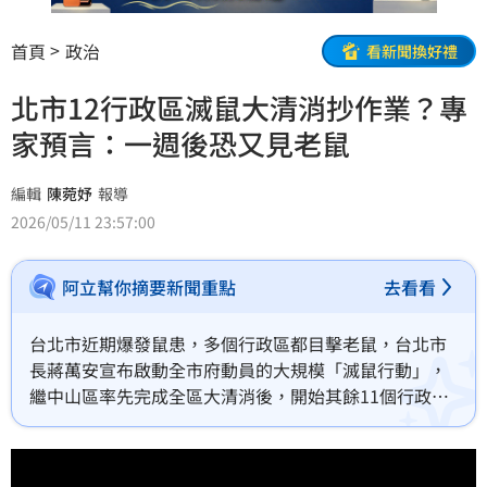
首頁
政治
看新聞換好禮
北市12行政區滅鼠大清消抄作業？專
家預言：一週後恐又見老鼠
編輯
陳菀妤
報導
2026/05/11 23:57:00
阿立幫你摘要新聞重點
去看看
台北市近期爆發鼠患，多個行政區都目擊老鼠，台北市
長蔣萬安宣布啟動全市府動員的大規模「滅鼠行動」，
繼中山區率先完成全區大清消後，開始其餘11個行政區
清消，但蔣萬安市府處理鼠患的方式屢遭質疑，公衛師
公會理事長翁瑞宏在三立政論節目《新台派上線》中直
言，台北市政府需要系統性思考問題，而非清消結束就