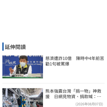
延伸閱讀
慈濟遭詐10億　陳時中4年前苦
勸1句被罵爆
熊本強震台灣「捐一物」神救
援 日網見物資、捐款喊：給
台灣統治算了
(2026年08月07日)