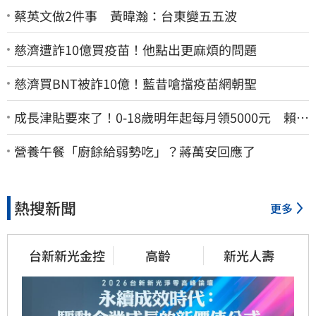
蔡英文做2件事 黃暐瀚：台東變五五波
慈濟遭詐10億買疫苗！他點出更麻煩的問題
慈濟買BNT被詐10億！藍昔嗆擋疫苗網朝聖
成長津貼要來了！0-18歲明年起每月領5000元 賴清
德：此時不生更待何時
營養午餐「廚餘給弱勢吃」？蔣萬安回應了
熱搜新聞
更多
台新新光金控
高齡
新光人壽