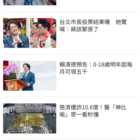
台北市長投票結果曝　她驚
喊：蔣該緊張了
賴清德預告：0-18歲明年起每
月可領五千
慈濟遭詐10.6億！醫「神比
喻」眾一看秒懂