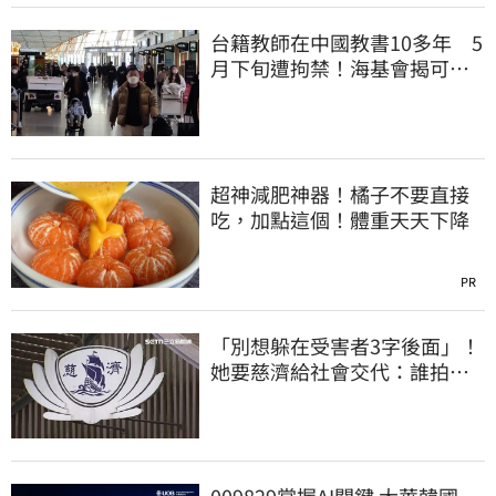
台籍教師在中國教書10多年 5
月下旬遭拘禁！海基會揭可能
原因
超神減肥神器！橘子不要直接
吃，加點這個！體重天天下降
PR
「別想躲在受害者3字後面」！
她要慈濟給社會交代：誰拍板
付10.6億