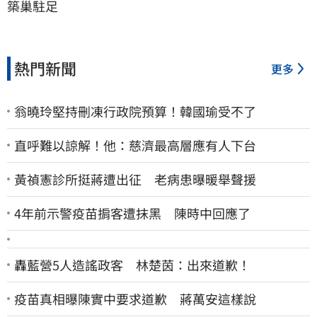
築巢駐足
熱門新聞
更多
翁曉玲堅持刪凍行政院預算！韓國瑜受不了
直呼難以諒解！他：慈濟最高層應有人下台
黃禎憲診所挺蔣遭出征 老病患曝暖舉聲援
4年前示警疫苗掮客遭抹黑 陳時中回應了
轟藍營5人造謠政客 林楚茵：出來道歉！
疫苗真相曝陳實中要求道歉 蔣萬安這樣說