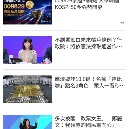
009829掌握AI關鍵 大華韓國
KOSPI 50今強勢開募
PR
不副署藍白未來帳戶條例？行
政院：將依憲法採取適當作
為 恪守憲政責任
慈濟遭詐10.6億！名醫「神比
喻」點名3角色 眾人一看秒懂
讚：好傳神
多次被酸「敗票女王」 鄭麗
文：我領導的國民黨向心力