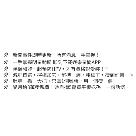
新聞事件即時更新 所有消息一手掌握！
一手掌握明星動態 即刻下載娛樂星聞APP
伴侶和妳一起預防HPV，才有資格說愛妳！
PR
減肥首選，檸檬加它，堅持一週，腰細了，瘦到你懷疑
PR
人生
肚腩一抓一大把，只需1個雞蛋，用一個瘦一個
PR
兒月給8萬孝親費！她自掏5萬買平板送孫 一句話愣原
地「傷心不已」