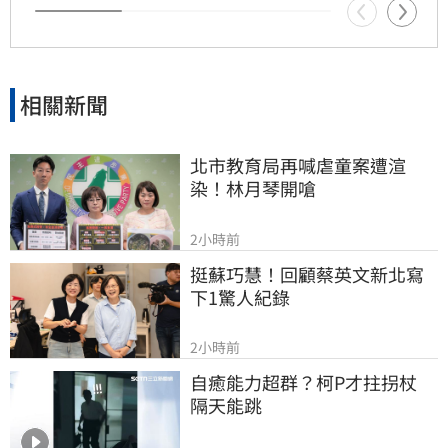
年獲標普全球永續年鑑銀行業全球前1%，更獲
MSCI ESG AAA最高評級，展現其帶領產業接軌
國際、推進淨零韌性家園的決心，持續成為企業
邁向永續發展的強力後盾。
相關新聞
北市教育局再喊虐童案遭渲
染！林月琴開嗆
2小時前
挺蘇巧慧！回顧蔡英文新北寫
下1驚人紀錄
2小時前
自癒能力超群？柯P才拄拐杖　
隔天能跳