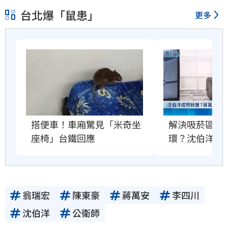
台北爆「鼠患」
更多
搭便車！車廂驚見「米奇坐
解決吸菸區、
座椅」台鐵回應
環？沈伯洋回
翁瑞宏
陳東豪
蔣萬安
李四川
沈伯洋
公衛師