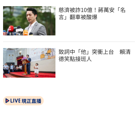
慈濟被詐10億！蔣萬安「名
言」翻車被酸爆
致詞中「他」突衝上台　賴清
德笑點接班人
現正直播