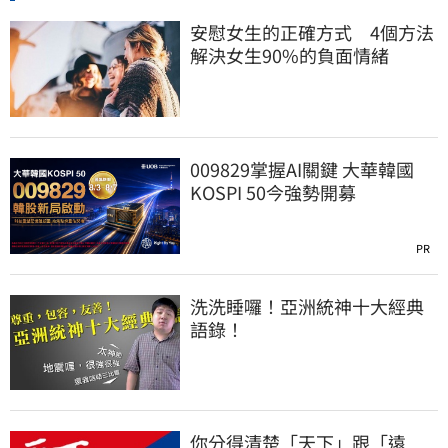
安慰女生的正確方式 4個方法
解決女生90%的負面情緒
009829掌握AI關鍵 大華韓國
KOSPI 50今強勢開募
PR
洗洗睡囉！亞洲統神十大經典
語錄！
你分得清楚「天下」跟「遠