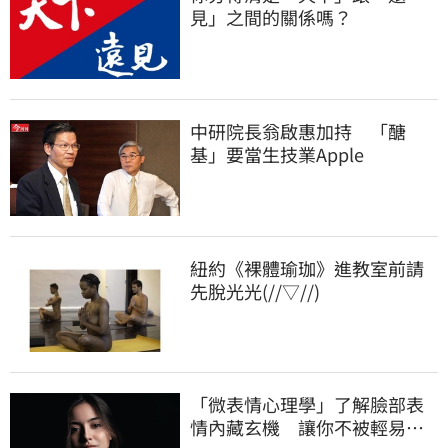
見」之間的關係嗎？
中研院長翁啟惠加持 「醣
基」要當生技業Apple
紐約《裸體瑜珈》進教室前請
先脫光光(//▽//)
「微表情心理學」了解臉部表
情內藏玄機 讓你不被輕易看