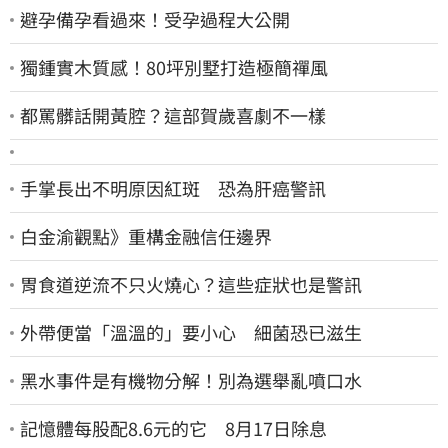
避孕備孕看過來！受孕過程大公開
獨鍾實木質感！80坪別墅打造極簡禪風
都罵髒話開黃腔？這部賀歲喜劇不一樣
手掌長出不明原因紅斑 恐為肝癌警訊
白金渝觀點》重構金融信任邊界
胃食道逆流不只火燒心？這些症狀也是警訊
外帶便當「溫溫的」要小心 細菌恐已滋生
黑水事件是有機物分解！別為選舉亂噴口水
記憶體每股配8.6元的它 8月17日除息