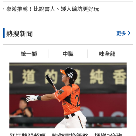
桌遊推薦！比說書人、矮人礦坑更好玩
熱搜新聞
更多
統一獅
中職
味全龍
狂打雙殺超嘔　陳傑憲換策略一揮變2分砲