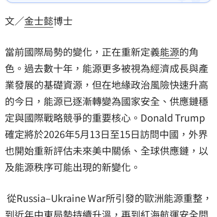
變為國家安全、供應鏈穩定與國際戰略競爭的重要核
心。Donald Trump確定將於2026年5月13日至15日訪
文／
金士懿
博士
問中國，外界也開始重新評估未來美中關係、全球供應
鏈，以及能源秩序可能出現的新變化。
當前國際局勢的變化，正在重新定義
能源
的角
色。過去數十年，能源更多被視為經濟成長與產
業發展的基礎資源，但在地緣政治風險快速升高
的今日，能源已逐漸轉變為國家安全、供應鏈穩
定與國際戰略競爭的重要核心。Donald Trump
確定將於2026年5月13日至15日訪問中國，外界
也開始重新評估未來美中關係、全球供應鏈，以
及能源秩序可能出現的新變化。
從Russia–Ukraine War所引發的歐洲能源重整，
到近年
中東
局勢持續升溫，再到紅海航運安全問