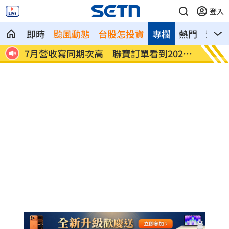
登入
即時
颱風動態
台股怎投資
專欄
熱門
影音
27
台股收復44000點大關 2關鍵看AI產業發
他見搶
展
歲