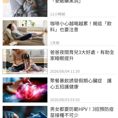
「安眠藥黑洞」
11小時前
咖啡小心越喝越累！揭這「飲
料」也要注意
1天前
爸爸夜間育兒3大好處，有助全
家睡眠提升
2026/08/04 11:30
聚餐暴飲誘發假期心臟症　護
心五招護健康
2026/08/03 03:55
男女都要防範HPV！3招預防疫
苗接種不可少