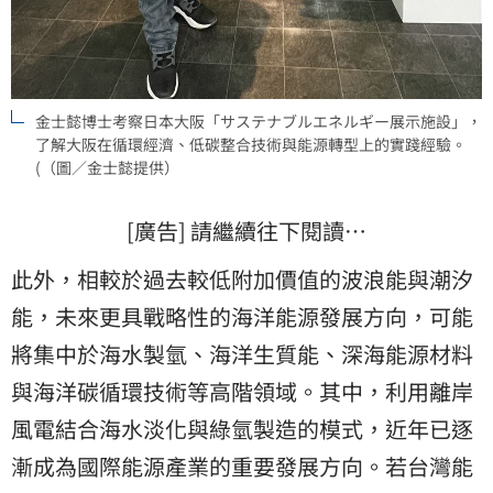
金士懿博士考察日本大阪「サステナブルエネルギー展示施設」，
了解大阪在循環經濟、低碳整合技術與能源轉型上的實踐經驗。
(（圖／金士懿提供）
[廣告] 請繼續往下閱讀…
此外，相較於過去較低附加價值的波浪能與潮汐
能，未來更具戰略性的海洋能源發展方向，可能
將集中於海水製氫、海洋生質能、深海能源材料
與海洋碳循環技術等高階領域。其中，利用離岸
風電結合海水淡化與綠氫製造的模式，近年已逐
漸成為國際能源產業的重要發展方向。若台灣能