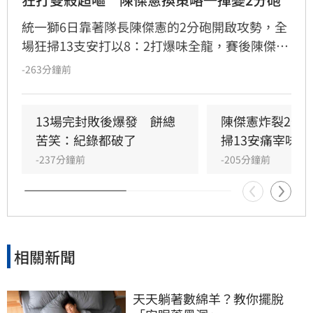
統一獅6日靠著隊長陳傑憲的2分砲開啟攻勢，全
場狂掃13支安打以8：2打爆味全龍，賽後陳傑憲
透露因為上週末自己擊出太多雙殺，當時上場只
-263分鐘前
想著不要再打滾地球，沒想到最後一掃變成打破
僵局的全壘打。
13場完封敗後爆發　餅總
陳傑憲炸裂2分
苦笑：紀錄都破了
掃13安痛宰味全
-237分鐘前
-205分鐘前
相關新聞
天天躺著數綿羊？教你擺脫