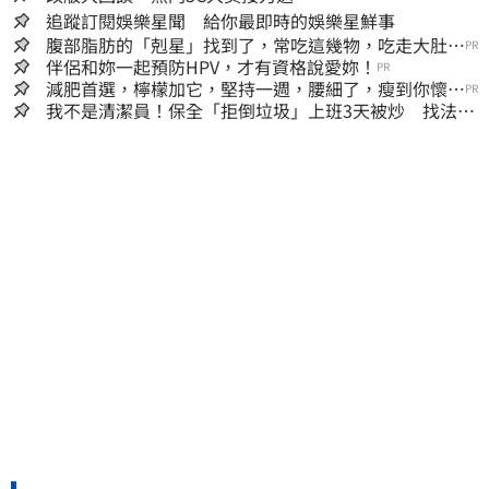
追蹤訂閱娛樂星聞 給你最即時的娛樂星鮮事
腹部脂肪的「剋星」找到了，常吃這幾物，吃走大肚
PR
囊，瘦出小蠻腰
伴侶和妳一起預防HPV，才有資格說愛妳！
PR
減肥首選，檸檬加它，堅持一週，腰細了，瘦到你懷疑
PR
人生
我不是清潔員！保全「拒倒垃圾」上班3天被炒 找法院
討公道結果出爐