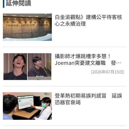
延伸閱讀
白金渝觀點》建構公平待客核
心之永續治理
攝影師才爆跳槽李多慧！
Joeman突憂建文離職 發聲
「其實我很清楚」
(2026年07月15日)
登革熱初期易誤判感冒　延誤
恐器官衰竭