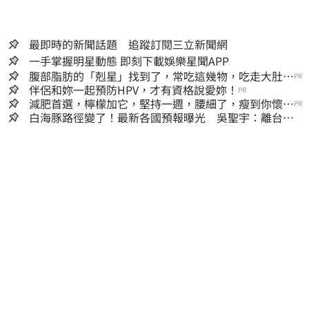
最即時的新聞話題 追蹤訂閱三立新聞網
一手掌握明星動態 即刻下載娛樂星聞APP
腹部脂肪的「剋星」找到了，常吃這幾物，吃走大肚
PR
囊，瘦出小蠻腰
伴侶和妳一起預防HPV，才有資格說愛妳！
PR
減肥首選，檸檬加它，堅持一週，腰細了，瘦到你懷疑
PR
人生
白海豚路徑變了！最新各國預報曝光 吳聖宇：離台灣
又更近一點