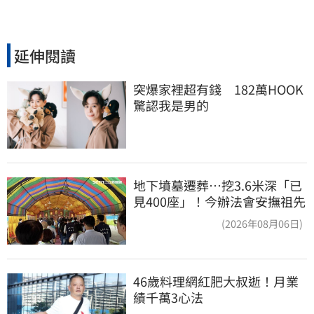
延伸閱讀
突爆家裡超有錢　182萬HOOK
驚認我是男的
地下墳墓遷葬…挖3.6米深「已
見400座」！今辦法會安撫祖先
(2026年08月06日)
46歲料理網紅肥大叔逝！月業
績千萬3心法