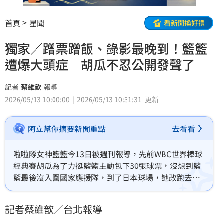
首頁
星聞
看新聞換好禮
獨家／蹭票蹭飯、錄影最晚到！籃籃
遭爆大頭症 胡瓜不忍公開發聲了
記者
蔡維歆
報導
2026/05/13 10:00:00
2026/05/13 10:31:31
更新
阿立幫你摘要新聞重點
去看看
啦啦隊女神籃籃今13日被週刊報導，先前WBC世界棒球
經典賽胡瓜為了力挺籃籃主動包下30張球票，沒想到籃
籃最後沒入圍國家應援隊，到了日本球場，她改跑去和
真正的應援團同框蹭人氣，引來其他人不滿。而賽後胡
瓜請客找大家一起去吃高級河豚料理，籃籃也帶朋友不
記者蔡維歆／台北報導
請自來，甚至錄影都最晚報到被工作人員酸：「瓜哥要