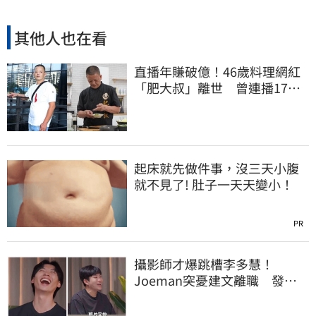
其他人也在看
直播年賺破億！46歲料理網紅
「肥大叔」離世 曾連播17小
時辛酸面曝
起床就先做件事，沒三天小腹
就不見了! 肚子一天天變小！
PR
攝影師才爆跳槽李多慧！
Joeman突憂建文離職 發聲
「其實我很清楚」