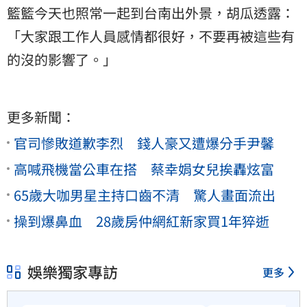
籃籃今天也照常一起到台南出外景，胡瓜透露：
「大家跟工作人員感情都很好，不要再被這些有
的沒的影響了。」
更多新聞：
官司慘敗道歉李烈 錢人豪又遭爆分手尹馨
高喊飛機當公車在搭 蔡幸娟女兒挨轟炫富
65歲大咖男星主持口齒不清 驚人畫面流出
操到爆鼻血 28歲房仲網紅新家買1年猝逝
娛樂獨家專訪
更多