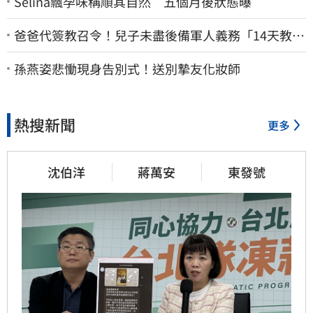
Selina飄孕味稱順其自然 五個月後狀態曝
爸爸代簽教召令！兒子未盡後備軍人義務「14天教召
不去」換3個月刑期
孫燕姿悲慟現身告別式！送別摯友化妝師
熱搜新聞
更多
沈伯洋
蔣萬安
東發號