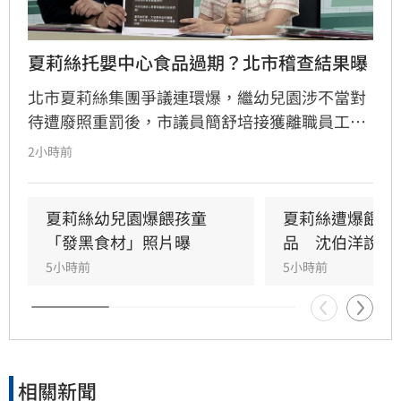
夏莉絲托嬰中心食品過期？北市稽查結果曝
北市夏莉絲集團爭議連環爆，繼幼兒園涉不當對
待遭廢照重罰後，市議員簡舒培接獲離職員工爆
料，指控旗下托嬰中心提供幼童食用過期或腐爛
2小時前
食物。簡舒培質疑社會局稽查行動「慢半拍」且
非無預警，痛批市府態度消極。對此，社會局回
應指出，接獲通報後已立即派員前往現場稽查，
夏莉絲幼兒園爆餵孩童
夏莉絲遭爆餵幼
雖抵達時已過用餐時間未發現異狀，但強調過去
「發黑食材」照片曝
品　沈伯洋說話
半年已執行四次稽查皆無異常。市府重申，未來
5小時前
5小時前
將持續維持無預警稽查機制，若發現食安違規將
立即通報衛生局嚴辦，全力守護托嬰孩童健康安
全。
相關新聞