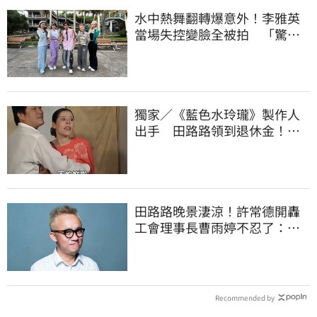
水中熱舞翻轉爆意外！李雅英
當場失控變臉全被拍 「驚人
畫面」曝光
獨家／《藍色水玲瓏》製作人
出手 田路路領到退休金！隱
忍6年吐內幕
田路路晚景淒涼！許常德開轟
工會理事長曹雨婷不忍了：別
只包紅包慰問
Recommended by