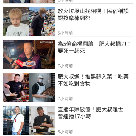
放火垃圾山找相機！民宿稱誤
認按摩棒網怒
5小時前
為5億商機翻臉　肥大叔插刀：
要死一起死
7小時前
肥大叔逝！推黑蒜入菜：吃藥
不如吃對食物
7小時前
直播年賺破億！肥大叔離世　
曾連播17小時
8小時前