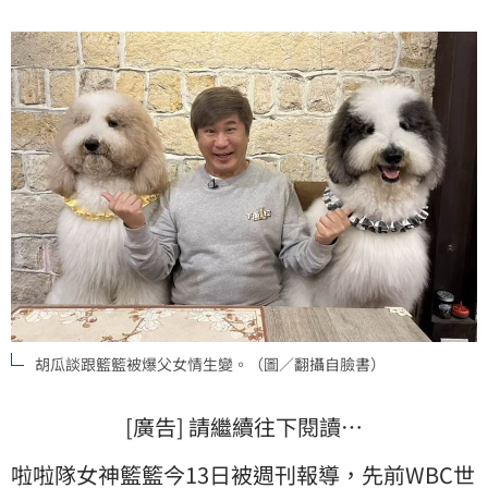
叫聲姊了」，指稱籃籃胡瓜父女般情誼也出現變化，對
此胡瓜也回應了。蔡維歆
胡瓜談跟籃籃被爆父女情生變。（圖／翻攝自臉書）
[廣告] 請繼續往下閱讀…
啦啦隊女神
籃籃
今13日被週刊報導，先前WBC世