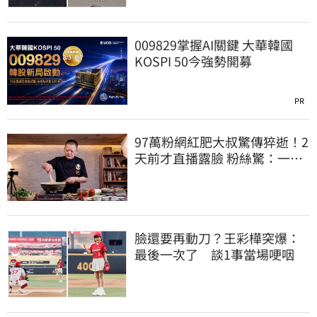
009829掌握AI關鍵 大華韓國
KOSPI 50今強勢開募
PR
97萬粉網紅肥大叔驚傳猝逝！2
天前才直播露臉 粉絲驚：一直
覺得怪
臉還要再動刀？王彩樺突爆：
最後一次了 談1事當場哽咽