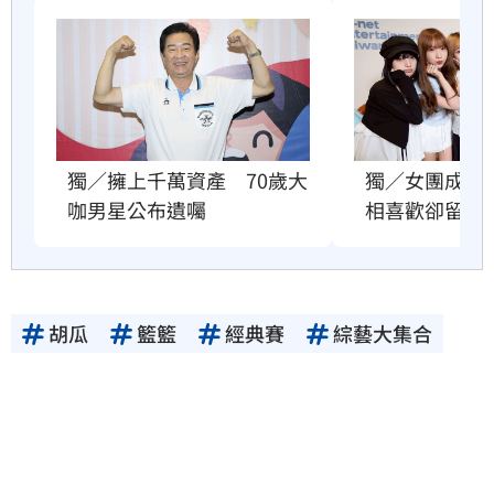
獨／女團成員
獨／擁上千萬資產　70歲大
相喜歡卻留遺
咖男星公布遺囑
胡瓜
籃籃
經典賽
綜藝大集合