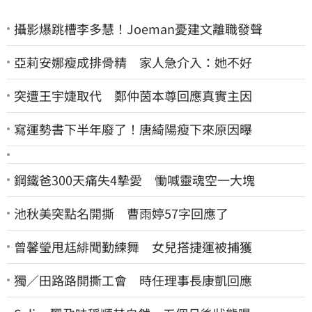
攝影爆跳槽李多慧！Joeman憂建文離職發聲
亞莉安娜瘦成排骨精 家人急介入：她不好
突遭王宇婕取代 鄭仲茵本尊回應真實主因
寫運勢書下半年廢了！唐綺陽瘦下來原因曝
鋼鐵爸300天痛失4摯愛 慟喊靈魂空一大塊
池秋美突點名開撕 曹雨婷57字回應了
曾馨瑩甩尪緋聞勤練舞 女兒搭捷運被捕獲
獨／田路路開撕工會 時任理事長康凱回應