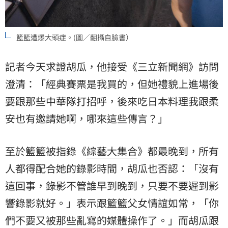
籃籃遭爆大頭症。(圖／翻攝自臉書）
記者今天求證胡瓜，他接受《三立新聞網》訪問
澄清：「經典賽票是我買的，但她禮貌上進場後
要跟那些中華隊打招呼，後來吃日本料理我跟柔
安也有邀請她啊，哪來這些傳言？」
至於籃籃被指錄《
綜藝大集合
》都最晚到，所有
人都得配合她的錄影時間，胡瓜也否認：「沒有
這回事，錄影不管誰早到晚到，只要不要遲到影
響錄影就好。」表示跟籃籃父女情誼如常，「你
們不要又被那些亂寫的媒體操作了。」而胡瓜跟