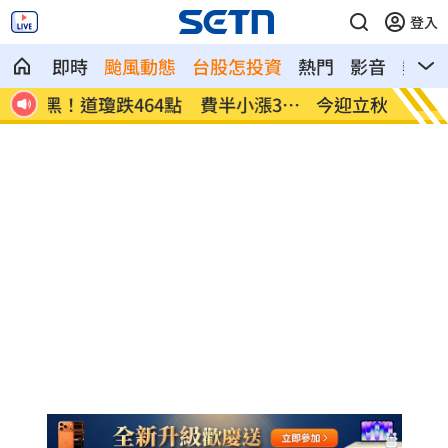
登入
即時
颱風動態
台股怎投資
熱門
影音
熱搜
39
今迎立秋！「5星座、5生肖」財運旺到爆
白海豚