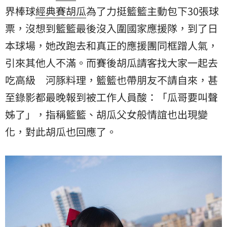
界棒球
經典賽
胡瓜
為了力挺籃籃主動包下30張球
票，沒想到籃籃最後沒入圍國家應援隊，到了日
本球場，她改跑去和真正的應援團同框蹭人氣，
引來其他人不滿。而賽後胡瓜請客找大家一起去
吃高級 河豚料理，籃籃也帶朋友不請自來，甚
至錄影都最晚報到被工作人員酸：「瓜哥要叫聲
姊了」，指稱籃籃、胡瓜父女般情誼也出現變
化，對此胡瓜也回應了。