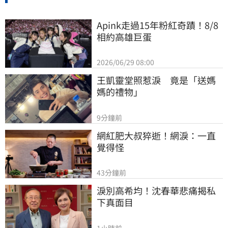
Apink走過15年粉紅奇蹟！8/8
相約高雄巨蛋
2026/06/29 08:00
王凱靈堂照惹淚　竟是「送媽
媽的禮物」
9分鐘前
網紅肥大叔猝逝！網淚：一直
覺得怪
43分鐘前
淚別高希均！沈春華悲痛揭私
下真面目
1小時前