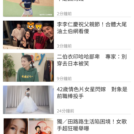
2分鐘前
李李仁慶祝父親節！合體大尾
油土伯網看傻
3分鐘前
二伯衣印哈哈鄙卑　專家：別
穿去日本被笑
9分鐘前
42歲情色片女星閃嫁　對象是
前職棒投手
24分鐘前
獨／田路路生活陷困境！女歌
手超狂暖舉曝