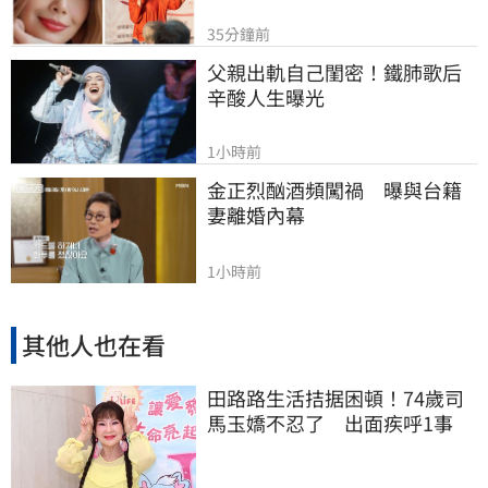
35分鐘前
父親出軌自己閨密！鐵肺歌后
辛酸人生曝光
1小時前
金正烈酗酒頻闖禍　曝與台籍
妻離婚內幕
1小時前
其他人也在看
田路路生活拮据困頓！74歲司
馬玉嬌不忍了 出面疾呼1事