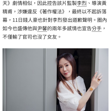
天》劇情相似，因此控告該片監製
李烈
、導演黃
精甫，涉嫌違反《著作權法》，最終以不起訴落
幕，11日錢人豪也針對李烈發出道歉聲明。圈內
如今也盛傳他與
尹馨
的兩年多感情也宣告
分手
，
不僅輸了官司也沒了女友。