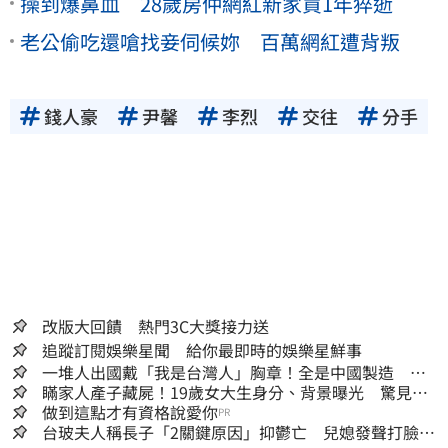
操到爆鼻血 28歲房仲網紅新家買1年猝逝
老公偷吃還嗆找妾伺候妳 百萬網紅遭背叛
錢人豪
尹馨
李烈
交往
分手
改版大回饋 熱門3C大獎接力送
追蹤訂閱娛樂星聞 給你最即時的娛樂星鮮事
一堆人出國戴「我是台灣人」胸章！全是中國製造
Cheap酸：精神分裂
瞞家人產子藏屍！19歲女大生身分、背景曝光 驚見
「產檢紀錄全空白」
做到這點才有資格說愛你
PR
台玻夫人稱長子「2關鍵原因」抑鬱亡 兒媳發聲打臉：