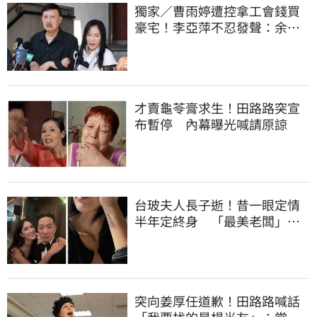
獨家／曹雨婷遭控拿工會錢買
豪宅！李亞萍不忍發聲：余天
管工會都貼錢
才賣龜苓膏求生！田路路突宣
布暫停 內幕曝光喊請原諒
台玻夫人長子逝！昔一眼定情
半年定終身 「最美老闆」手
腕刺青藏深意
突向姜厚任道歉！田路路喊話