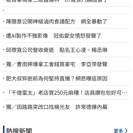
陳隨意公開神級滷肉食譜配方 網全暴動了
遭AI製作不雅影像 冠佑愛女憤怒發聲了
邱瓈寬公司營收衰退 點名王心凌、楊丞琳
獨／曹雨婷爆拿工會錢買豪宅 李亞萍發聲
肥大叔猝逝前為何堅持直播？網悲曝這原因
「千億富太」老店買250元麻糬！店員讚包包好可
愛 笑回：我自己做的
獨／田路路突改口找楊光友 許常德爆內幕
熱搜新聞
更多