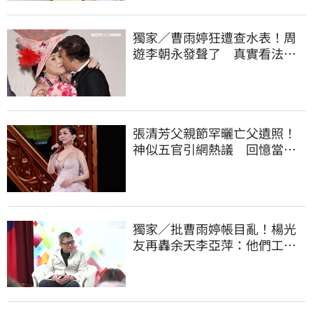
獨家／曹雨婷狂遭查水表！周
遊李朝永發聲了 真實看法曝
光
張清芳父親節罕曬亡父遺照！
神似五官引網熱議 回憶當年
演出哭到不行
獨家／批曹雨婷帳目亂！楊光
友再轟余天李亞萍：他們工會
跟演藝圈沒關