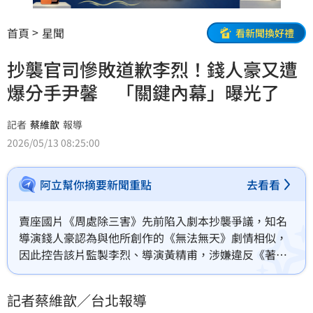
首頁
星聞
看新聞換好禮
抄襲官司慘敗道歉李烈！錢人豪又遭
爆分手尹馨 「關鍵內幕」曝光了
記者
蔡維歆
報導
2026/05/13 08:25:00
阿立幫你摘要新聞重點
去看看
賣座國片《周處除三害》先前陷入劇本抄襲爭議，知名
導演錢人豪認為與他所創作的《無法無天》劇情相似，
因此控告該片監製李烈、導演黃精甫，涉嫌違反《著作
權法》，最終以不起訴落幕，11日錢人豪也針對李烈發
出道歉聲明。圈內如今也盛傳他與尹馨的兩年多感情也
記者蔡維歆／台北報導
宣告分手，不僅輸了官司也沒了女友。蔡維歆