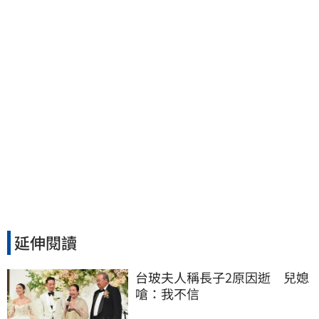
我從來不信⋯
延伸閱讀
台玻夫人稱長子2原因逝　兒媳
嗆：我不信