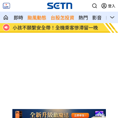
登入
即時
颱風動態
台股怎投資
熱門
影音
熱搜
網看
小孩不願繫安全帶！全機乘客慘滯留一晚
傳與女
了