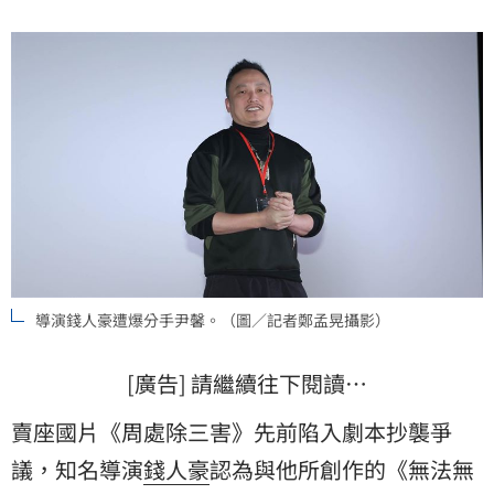
導演錢人豪遭爆分手尹馨。（圖／記者鄭孟晃攝影）
[廣告] 請繼續往下閱讀…
賣座國片《周處除三害》先前陷入劇本抄襲爭
議，知名導演
錢人豪
認為與他所創作的《無法無