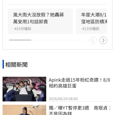
身處大範圍低壓環境中，加上移動速度緩慢，導
致影響時間拉長，並受地形效應加乘影響，風力
感受更為顯著。
風大雨大沒放假？她轟蔣
年度大潮8/11
萬安用1句話卸責
窪地區防積淹水
-453分鐘前
-413分鐘前
相關新聞
Apink走過15年粉紅奇蹟！8/8
相約高雄巨蛋
2026/06/29 08:00
獨／曝YT暫停更3週　南珉貞：
不是因為錢