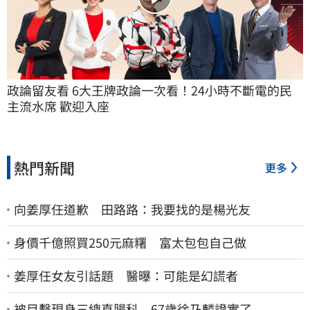
政論留友看 6大王牌政論一次看！24小時不斷電的民
主流水席 歡迎入座
熱門新聞
更多
向姜厚任道歉 田路路：我要找的是楊光友
身價千億照買250元麻糬 富太包包自己做
姜厚任女友引話題 醫曝：可能是幻謊者
被目擊現身三總直腸科 67歲徐乃麟證實了