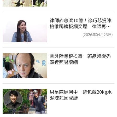
律師詐慈濟10億！徐巧芯提陳
柏惟踢鐵板網笑爆 律師再曬1
照補刀
(2026年04月23日)
昔赴陸尋根挨轟　郭品超變禿
頭近照嚇壞網
男星陳屍河中　背包藏20kg水
泥塊死因成謎