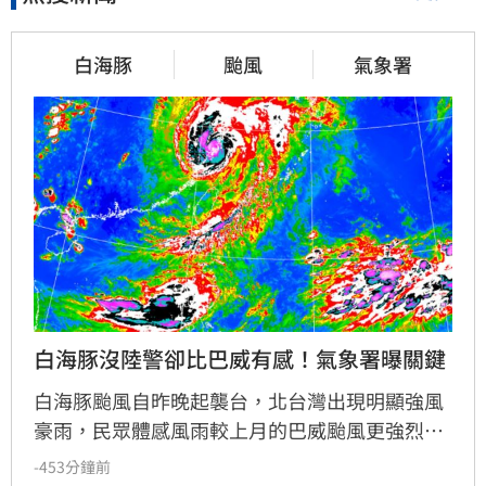
白海豚
颱風
氣象署
白海豚沒陸警卻比巴威有感！氣象署曝關鍵
白海豚颱風自昨晚起襲台，北台灣出現明顯強風
豪雨，民眾體感風雨較上月的巴威颱風更強烈。
中央氣象署對此說明，白海豚外圍環流廣闊，且
-453分鐘前