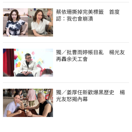
蔡依珊撕掉完美標籤　首度
認：我也會崩潰
獨／批曹雨婷帳目亂　楊光友
再轟余天工會
獨／姜厚任新歡爆黑歷史　楊
光友怒揭內幕