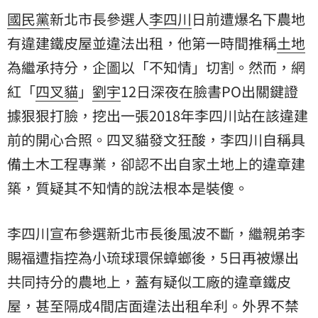
國民黨
新北市長參選人
李四川
日前遭爆名下農地
有違建鐵皮屋並違法出租，他第一時間推稱
土地
為繼承持分，企圖以「不知情」切割。然而，網
紅「
四叉貓
」
劉宇
12日深夜在臉書PO出關鍵證
據狠狠打臉，挖出一張2018年李四川站在該違建
前的開心合照。四叉貓發文狂酸，李四川自稱具
備土木工程專業，卻認不出自家土地上的違章建
築，質疑其不知情的說法根本是裝傻。
李四川宣布參選新北市長後風波不斷，繼親弟
李
賜福
遭指控為小琉球環保蟑螂後，5日再被爆出
共同持分的農地上，蓋有疑似工廠的違章鐵皮
屋，甚至隔成4間店面違法出租牟利。外界不禁