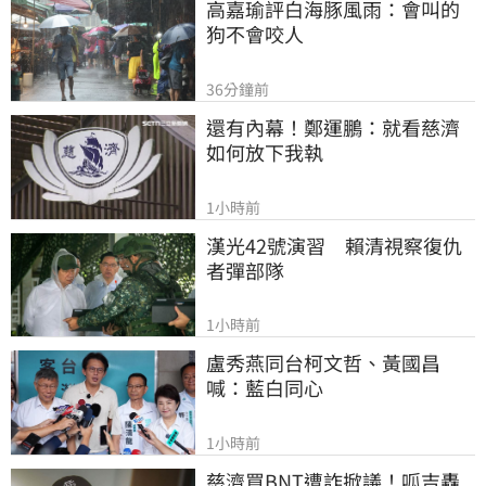
高嘉瑜評白海豚風雨：會叫的
狗不會咬人
36分鐘前
還有內幕！鄭運鵬：就看慈濟
如何放下我執
1小時前
漢光42號演習　賴清視察復仇
者彈部隊
1小時前
盧秀燕同台柯文哲、黃國昌
喊：藍白同心
1小時前
慈濟買BNT遭詐掀議！呱吉轟