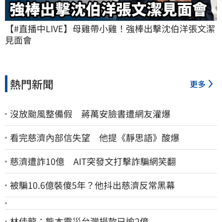
【#直播中LIVE】母雞帶小雞！強棒出擊沈伯洋張文潔
見面會
熱門新聞
更多
沒放颱風整備假 蔣萬安臉書遭網友灌爆
看完慈濟內部信失望 他提《靜思語》酸爆
慈濟遭詐10億 AIT突發文打擊詐騙網笑翻
被騙10.6億裝傻5年？他抖出慈濟反常黑幕
林佳龍：熊本震災台灣捐款已逾2億