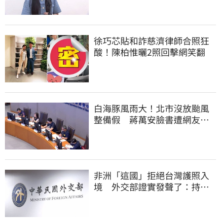
徐巧芯貼和詐慈濟律師合照狂
酸！陳柏惟曬2照回擊網笑翻
白海豚風雨大！北市沒放颱風
整備假 蔣萬安臉書遭網友灌
爆：標準在哪？
非洲「這國」拒絕台灣護照入
境 外交部證實發聲了：持續
交涉聯繫