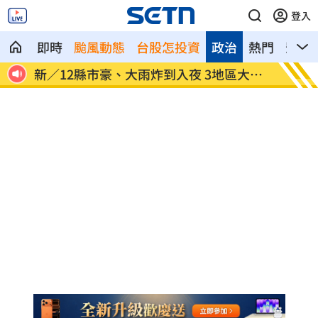
登入
即時
颱風動態
台股怎投資
政治
熱門
影音
記憶
新／12縣市豪、大雨炸到入夜 3地區大豪
颱風天
雨