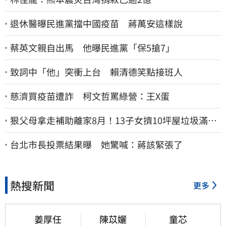
退休醫曝民進黨擋中國疫苗 蔣萬安這樣說
蔡英文親自出馬 他曝民進黨「保5搶7」
致詞中「他」突衝上台 賴清德笑點接班人
慈濟買疫苗遭詐 柯文哲罵綠營：王X蛋
狠父母拿走補助離家8月！13子女擠10坪屋垃圾滿地
驚見幼童深夜遊蕩
台北市長投票結果曝 她驚喊：蔣該緊張了
熱搜新聞
更多
姜厚任
陳苡孋
童芯