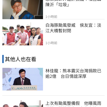
陳沂「垃圾」
1小時前
白海豚颱風發威　侯友宜：淡
江大橋暫封閉
1小時前
其他人也在看
林佳龍：熊本震災台灣捐款已
逾2億 台日情誼深厚
上次有颱風整備假 他曝風雨