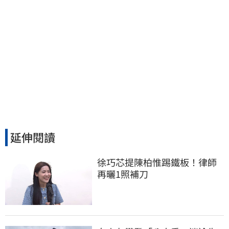
延伸閱讀
徐巧芯提陳柏惟踢鐵板！律師
再曬1照補刀