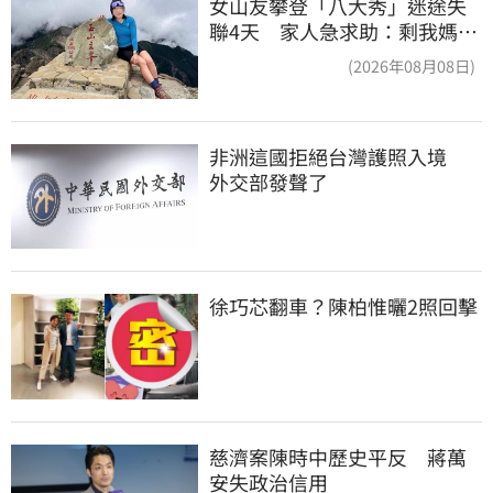
女山友攀登「八大秀」迷途失
聯4天 家人急求助：剩我媽還
沒找到
(2026年08月08日)
非洲這國拒絕台灣護照入境　
外交部發聲了
徐巧芯翻車？陳柏惟曬2照回擊
慈濟案陳時中歷史平反　蔣萬
安失政治信用