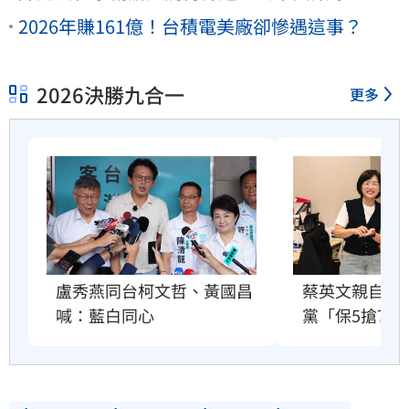
2026年賺161億！台積電美廠卻慘遇這事？
2026決勝九合一
更多
盧秀燕同台柯文哲、黃國昌
蔡英文親自出
喊：藍白同心
黨「保5搶7」