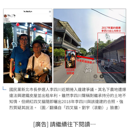
期塑造的工程專業形象，更引發社會對其誠信的質疑，
恐衝擊新北市長選情。
國民黨新北市長參選人李四川近期捲入違建爭議，其名下農地遭爆
違法興建鐵皮屋並出租牟利。雖然李四川聲稱對繼承持分的土地不
知情，但網紅四叉貓隨即曬出2018年李四川與該違建的合照，強
烈質疑其說法。（圖／翻攝自「四叉貓。劉宇（滾動）」臉書）
[廣告] 請繼續往下閱讀…