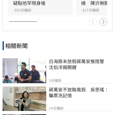
霸氣，公開力挺女友，強調無論對方過去如何，
疑點他罕現身嗆
緣　陳沂揪關鍵
他都深信童芯的人品，並表示自己不會受流言蜚
-392分鐘前
-317分鐘前
語影響。
相關新聞
白海豚未放假蔣萬安推陸警　
沈伯洋揭關鍵
3分鐘前
蔣萬安不放颱風假　吳思瑤：
騙票洗記憶
14分鐘前