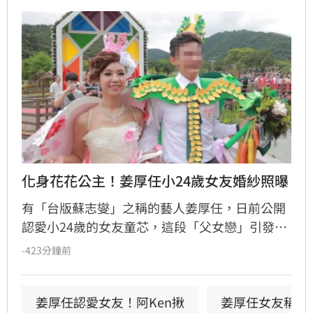
化身花花公主！姜厚任小24歲女友婚紗照曝
有「台版蘇志燮」之稱的藝人姜厚任，日前公開
認愛小24歲的女友童芯，這段「父女戀」引發高
度關注。隨之而來的是女方過往經歷遭起底，包
-423分鐘前
括曾以「余家菁」之名參加宜蘭聯合婚禮的婚姻
史，以及學經歷背景遭受網友質疑。面對感情生
活瞬間變成外界口中的「偵探片」，姜厚任展現
姜厚任認愛女友！阿Ken揪
姜厚任女友稱有