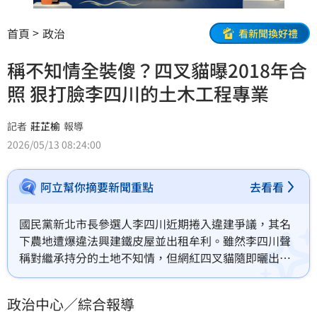
首頁
政治
看新聞換好禮
稱不知情全裝傻？四叉貓曝2018年合
照 狠打臉李四川的土木工程專業
記者
莊芷榆
報導
2026/05/13 08:24:00
阿立幫你摘要新聞重點
去看看
國民黨新北市長參選人李四川近期捲入違建爭議，其名
下農地遭爆違法興建鐵皮屋並出租牟利。雖然李四川聲
稱對繼承持分的土地不知情，但網紅四叉貓隨即曬出
2018年李四川與該違建的合照，強烈質疑其說法。四叉
貓批評，擁有土木工程專長的李四川不可能認不出自家
政治中心／綜合報導
違建，指責其刻意規避責任。此事件不僅重創李四川長