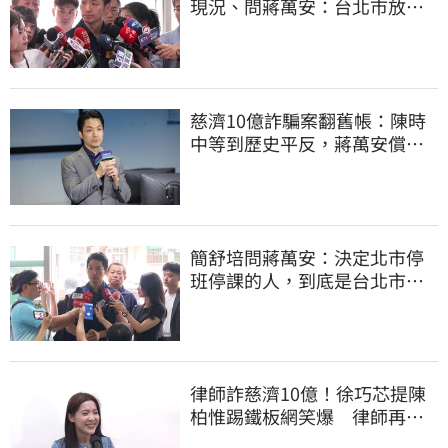
現況、問蔣萬安：台北市放假
標準在哪？
慈濟10億詐騙案翻舊帳：陳時
中等到歷史平反，蔣萬安償還
2022政治利息
簡舒培問蔣萬安：決定北市停
班停課的人，到底是台北市
長，還是氣象署？
律師詐慈濟10億！徐巧芯提陳
柏惟踢鐵板網笑爆 律師再曬1
照補刀