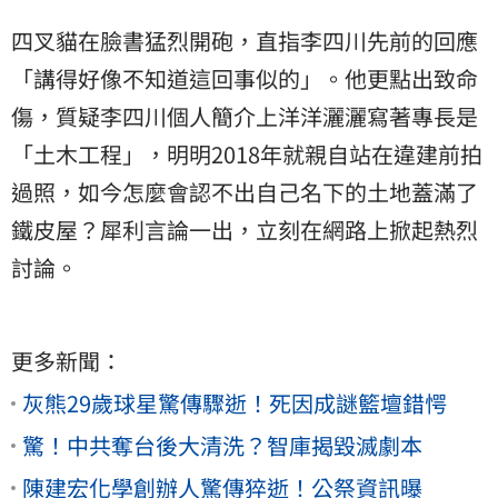
四叉貓在臉書猛烈開砲，直指李四川先前的回應
「講得好像不知道這回事似的」。他更點出致命
傷，質疑李四川個人簡介上洋洋灑灑寫著專長是
「土木工程」，明明2018年就親自站在違建前拍
過照，如今怎麼會認不出自己名下的土地蓋滿了
鐵皮屋？犀利言論一出，立刻在網路上掀起熱烈
討論。
更多新聞：
灰熊29歲球星驚傳驟逝！死因成謎籃壇錯愕
驚！中共奪台後大清洗？智庫揭毀滅劇本
陳建宏化學創辦人驚傳猝逝！公祭資訊曝