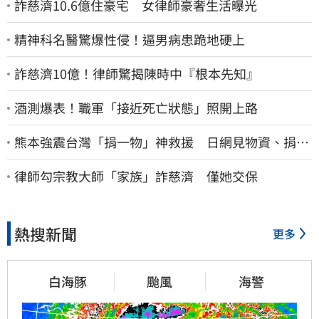
詐慈濟10.6億住豪宅 女律師豪奢生活曝光
精神科名醫驚爆性侵！逼男病患跪地硬上
詐慈濟10億！律師驚揭陳時中『根本先知』
酒測爆表！職軍「接近死亡狀態」照開上路
熊本強震台灣「捐一物」神救援 日網見物資、捐款
喊：給台灣統治算了
律師勾宗教大師「家族」詐慈濟 僅她交保
熱搜新聞
更多
白海豚
颱風
海警