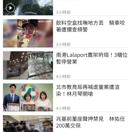
3小時前
飲料空盒找嘸地方丟　騎車咬
著遭攔查槓警
3小時前
南港Lalaport鷹架坍塌！3櫃位
暫停營業
4小時前
北市教育局再喊虐童案遭渲
染！林月琴開嗆
4小時前
兆基前董座聲押禁見　林佑任
200萬交保