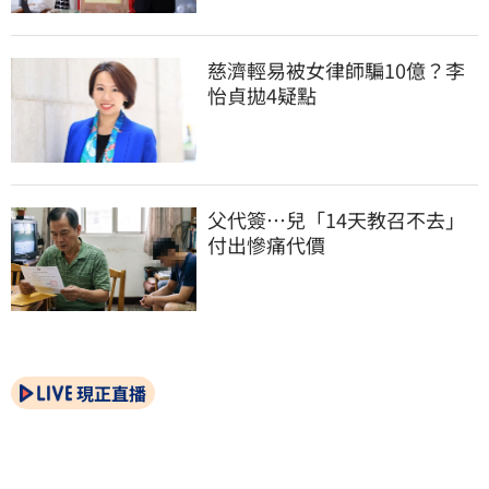
慈濟輕易被女律師騙10億？李
怡貞拋4疑點
父代簽…兒「14天教召不去」
付出慘痛代價
現正直播