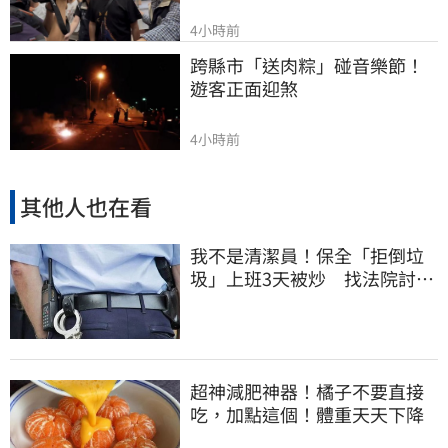
4小時前
跨縣市「送肉粽」碰音樂節！
遊客正面迎煞
4小時前
其他人也在看
我不是清潔員！保全「拒倒垃
圾」上班3天被炒 找法院討公
道結果出爐
超神減肥神器！橘子不要直接
吃，加點這個！體重天天下降