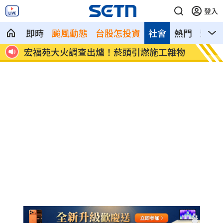
登入
即時
颱風動態
台股怎投資
社會
熱門
影音
8元！
宏福苑大火調查出爐！菸頭引燃施工雜物
定投1
位！