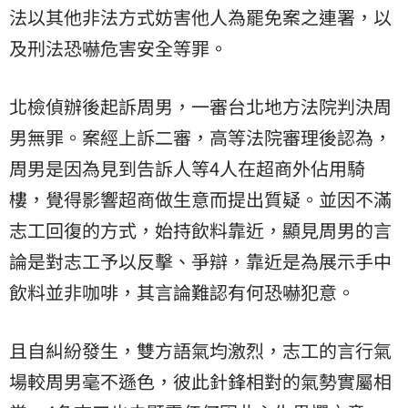
法以其他非法方式妨害他人為罷免案之連署，以
及刑法恐嚇危害安全等罪。
北檢偵辦後起訴周男，一審台北地方法院判決周
男無罪。案經上訴二審，高等法院審理後認為，
周男是因為見到告訴人等4人在超商外佔用騎
樓，覺得影響超商做生意而提出質疑。並因不滿
志工回復的方式，始持飲料靠近，顯見周男的言
論是對志工予以反擊、爭辯，靠近是為展示手中
飲料並非咖啡，其言論難認有何恐嚇犯意。
且自糾紛發生，雙方語氣均激烈，志工的言行
氣
場
較周男毫不遜色，彼此針鋒相對的氣勢實屬相