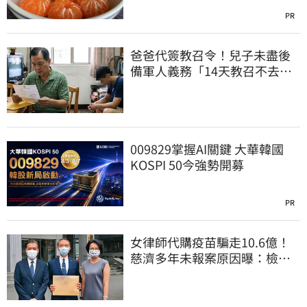
PR
爸爸代簽教召令！兒子未盡後
備軍人義務「14天教召不去」
換3個月刑期
009829掌握AI關鍵 大華韓國
KOSPI 50今強勢開募
PR
女律師代購疫苗騙走10.6億！
慈濟多年未報案原因曝：檢警
上門才知被騙