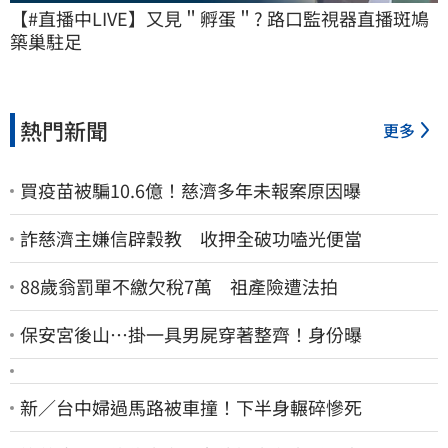
【#直播中LIVE】又見＂孵蛋＂? 路口監視器直播斑鳩
築巢駐足
熱門新聞
更多
買疫苗被騙10.6億！慈濟多年未報案原因曝
詐慈濟主嫌信辟穀教 收押全破功嗑光便當
88歲翁罰單不繳欠稅7萬 祖產險遭法拍
保安宮後山…掛一具男屍穿著整齊！身份曝
新／台中婦過馬路被車撞！下半身輾碎慘死