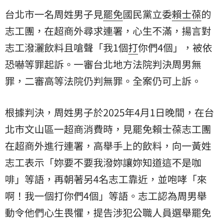
台北市一名周姓男子見
罷免
國民黨立委
賴士葆
的
志工
團，在超商外尋求連署，心生不滿，揚言對
志工潑灑飲料且嗆聲「我1個
打
你們4個」，被依
恐嚇等罪起訴。一審台北地方法院判決周男
無
罪
，二審高等法院仍判無罪。全案仍可上訴。
根據判決，周姓男子於2025年4月1日晚間，在台
北市文山區一超商消費時，見罷免賴士葆志工團
在超商外進行連署，高舉手上的飲料，向一黃姓
志工表示「妳要不要我潑妳讓妳知道這不是咖
啡」等語，再朝著另4名志工靠近，並咆哮「來
啊！我一個打你們4個」等語。志工認為周男舉
動令他們心生畏懼，提告涉犯公職人員選舉罷免