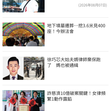
不合理
(2026年08月07日)
地下墳墓遷葬…挖3.6米見400
座！今辦法會
徐巧芯大姑夫婿律師棄保跑
了　媽也被通緝
詐慈濟10億破案關鍵！女律頻
繁1動作露餡