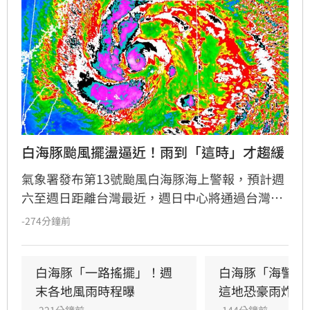
白海豚颱風擺盪逼近！雨到「這時」才趨緩
氣象署發布第13號颱風白海豚海上警報，預計週
六至週日距離台灣最近，週日中心將通過台灣北
方海面。受颱風外圍環流影響，北台灣與西半部
-274分鐘前
降雨增多，北部山區恐有顯著雨勢，需防範坍方
落石。風力方面，北部及沿海地區陣風強勁。氣
象署特別提醒，宜花東地區位於背風側，未來兩
白海豚「一路搖擺」！週
白海豚「海警範
天恐出現38度極端高溫，請留意焚風與熱傷害。
末各地風雨時程曝
這地恐豪雨炸2
-221分鐘前
-144分鐘前