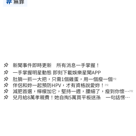
無罪
新聞事件即時更新 所有消息一手掌握！
一手掌握明星動態 即刻下載娛樂星聞APP
肚腩一抓一大把，只需1個雞蛋，用一個瘦一個
PR
伴侶和妳一起預防HPV，才有資格說愛妳！
PR
減肥首選，檸檬加它，堅持一週，腰細了，瘦到你懷疑
PR
人生
兒月給8萬孝親費！她自掏5萬買平板送孫 一句話愣原
地「傷心不已」