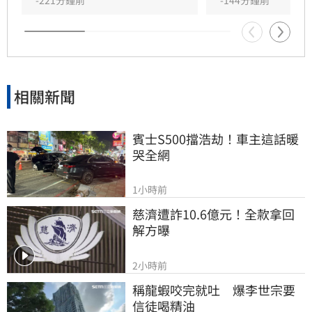
相關新聞
賓士S500擋浩劫！車主這話暖
哭全網
1小時前
慈濟遭詐10.6億元！全款拿回
解方曝
2小時前
稱龍蝦咬完就吐　爆李世宗要
信徒喝精油