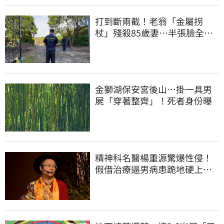
打到斷兩截！老翁「金屬拐
杖」殘殺85歲妻…半張臉全
爛 行兇原因惹鼻酸
金獅湖保安宮後山…掛一具男
屍「穿著整齊」！死者身份曝
精神科名醫楊重源驚爆性侵！
假借治療逼男病患跪地硬上…
遭判刑4年8月