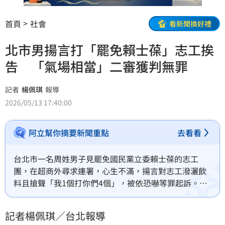
首頁
社會
看新聞換好禮
北市男揚言打「罷免賴士葆」志工挨
告 「氣場相當」二審獲判無罪
記者
楊佩琪
報導
2026/05/13 17:40:00
阿立幫你摘要新聞重點
去看看
台北市一名周姓男子見罷免國民黨立委賴士葆的志工
團，在超商外尋求連署，心生不滿，揚言對志工潑灑飲
料且搶聲「我1個打你們4個」，被依恐嚇等罪起訴。一
審台北地方法院判決周男無罪，二審高等法院仍判無
罪。全案仍可上訴。
記者楊佩琪／台北報導