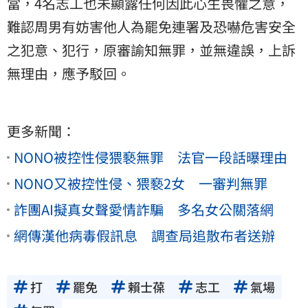
當，4名志工也未顯露任何因此心生畏懼之意，
難認周男有妨害他人為罷免連署及恐嚇危害安全
之犯意、犯行，原審諭知無罪，並無違誤，上訴
無理由，應予駁回。
更多新聞：
NONO被控性侵猥褻無罪 法官一段話曝理由
NONO又被控性侵、猥褻2女 一審判無罪
詐團AI擬真女聲愛情詐騙 多名女公關落網
網傳漢他病毒假訊息 調查局追散布者送辦
打
罷免
賴士葆
志工
氣場