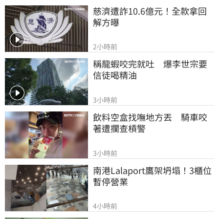
慈濟遭詐10.6億元！全款拿回
解方曝
2小時前
稱龍蝦咬完就吐　爆李世宗要
信徒喝精油
3小時前
飲料空盒找嘸地方丟　騎車咬
著遭攔查槓警
3小時前
南港Lalaport鷹架坍塌！3櫃位
暫停營業
4小時前