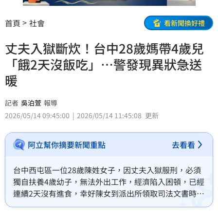
首頁
社會
看新聞換好禮
丈夫入獄斷炊！台中28歲媽帶4歲兒
「餓2天沒飯吃」…警發現異狀急送
暖
記者
吳泊萱
報導
2026/05/14 09:45:00
2026/05/14 11:45:08
更新
阿立幫你摘要新聞重點
去看看
台中西屯區一位28歲陳姓女子，因丈夫入獄服刑，必須
獨自扶養4歲幼子，無法外出工作，經濟陷入困頓，已經
連續2天沒有進食，幸好陳女到派出所領取司法文書時，
員警察覺異狀主動關心，立刻啟動關懷機制，除了通報
社工單位介入協助，也主動提供食物及生活必需品，幫