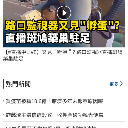
【#直播中LIVE】又見＂孵蛋＂? 路口監視器直播斑鳩
築巢駐足
熱門新聞
更多
買疫苗被騙10.6億！慈濟多年未報案原因曝
詐慈濟主嫌信辟穀教 收押全破功嗑光便當