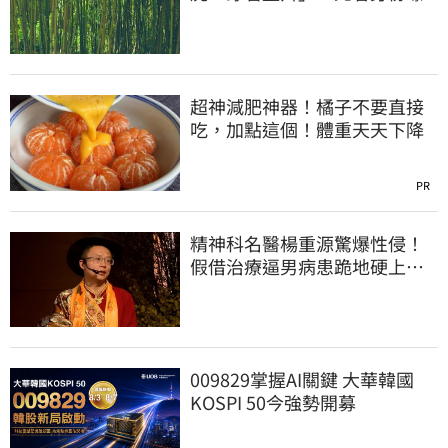
超神減肥神器！橘子不要直接
吃，加點這個！體重天天下降
PR
精神科名醫楊重源驚爆性侵！
假借治療逼男病患跪地硬上…
遭判刑4年8月
009829掌握AI關鍵 大華韓國
KOSPI 50今強勢開募