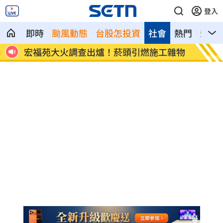
登入
即時
颱風動態
台股怎投資
社會
熱門
影音
8元！
宏福苑大火調查出爐！菸頭引燃施工雜物
定投1
位！