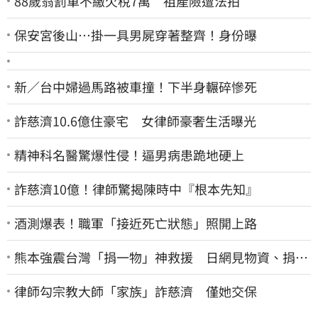
88歲翁罰單不繳欠稅7萬 祖產險遭法拍
保安宮後山…掛一具男屍穿著整齊！身份曝
新／台中婦過馬路被車撞！下半身輾碎慘死
詐慈濟10.6億住豪宅 女律師豪奢生活曝光
精神科名醫驚爆性侵！逼男病患跪地硬上
詐慈濟10億！律師驚揭陳時中『根本先知』
酒測爆表！職軍「接近死亡狀態」照開上路
熊本強震台灣「捐一物」神救援 日網見物資、捐款
喊：給台灣統治算了
律師勾宗教大師「家族」詐慈濟 僅她交保