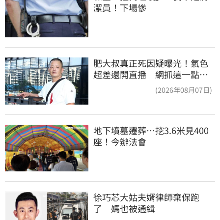
潔員！下場慘
肥大叔真正死因疑曝光！氣色
超差還開直播 網抓這一點超
不合理
(2026年08月07日)
地下墳墓遷葬…挖3.6米見400
座！今辦法會
徐巧芯大姑夫婿律師棄保跑
了　媽也被通緝