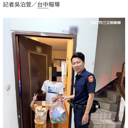
記者吳泊萱／
台中
報導
助母子二人暫時紓困。警方暖心舉動也讓母子二人感動
不已，不斷感謝員警熱心幫忙。