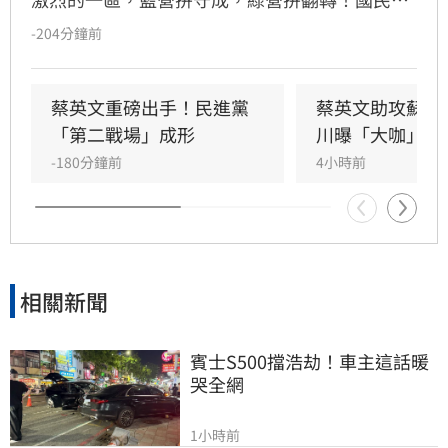
參選人李四川與民進黨參選人蘇巧慧民調更是呈
-204分鐘前
現五五波。選戰陷入膠著之際，蘇巧慧今（7）
日證實，當初曾拜託前總統蔡英文擔任競選總部
主委時，蔡英文一口就答應。完成兩屆總統任期
蔡英文重磅出手！民進黨
蔡英文助攻蘇巧
的蔡英文，除了挾帶超高人氣之外，新北更是她
「第二戰場」成形
川曝「大咖」應
的「政壇起家厝」，三度在此橫掃百萬票，有望
-180分鐘前
4小時前
成為蘇巧慧的最強支援。
相關新聞
賓士S500擋浩劫！車主這話暖
哭全網
1小時前