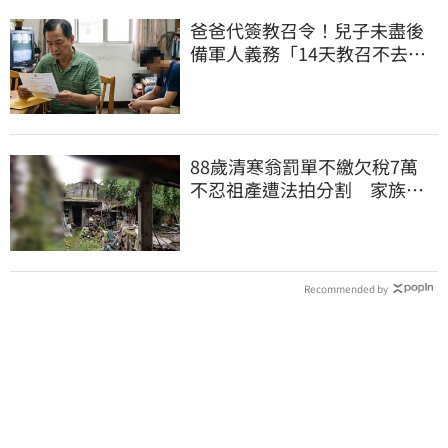
爸爸代簽教召令！兒子未盡後
備軍人義務「14天教召不去」
換3個月刑期
88歲清寒翁罰單不繳欠稅7萬
不忍祖產遭法拍分割 家族按
月代繳償債
Recommended by