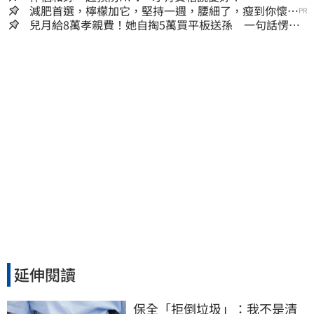
減肥首選，檸檬加它，堅持一週，腰細了，瘦到你懷疑
PR
人生
兒月給8萬孝親費！她自掏5萬買平板送孫 一句話愣原
地「傷心不已」
延伸閱讀
保全「拒倒垃圾」：我不是清