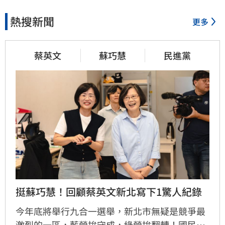
熱搜新聞
更多
蔡英文
蘇巧慧
民進黨
挺蘇巧慧！回顧蔡英文新北寫下1驚人紀錄
今年底將舉行九合一選舉，新北市無疑是競爭最
激烈的一區，藍營拚守成，綠營拚翻轉！國民黨