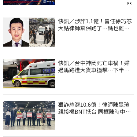
PR
快訊／涉詐1.1億！曾任徐巧芯
大姑律師棄保跑了…媽也離
境 桃檢發通緝
快訊／台中神岡死亡車禍！婦
過馬路遭大貨車撞擊…下半身
輾碎慘死路口
狠詐慈濟10.6億！律師陳昱瑄
親接機BNT抵台 同框陳時中、
張淑芬畫面曝光