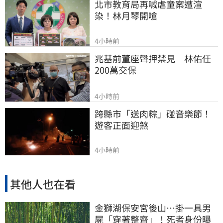
北市教育局再喊虐童案遭渲
染！林月琴開嗆
4小時前
兆基前董座聲押禁見　林佑任
200萬交保
4小時前
跨縣市「送肉粽」碰音樂節！
遊客正面迎煞
4小時前
其他人也在看
金獅湖保安宮後山…掛一具男
屍「穿著整齊」！死者身份曝