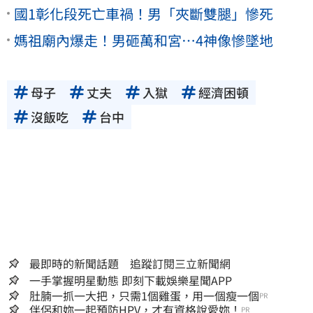
國1彰化段死亡車禍！男「夾斷雙腿」慘死
媽祖廟內爆走！男砸萬和宮…4神像慘墜地
母子
丈夫
入獄
經濟困頓
沒飯吃
台中
最即時的新聞話題 追蹤訂閱三立新聞網
一手掌握明星動態 即刻下載娛樂星聞APP
肚腩一抓一大把，只需1個雞蛋，用一個瘦一個
PR
伴侶和妳一起預防HPV，才有資格說愛妳！
PR