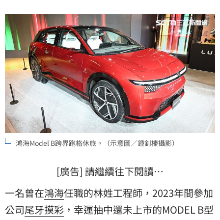
鴻海Model B跨界跑格休旅。（示意圖／鍾釗榛攝影）
[廣告] 請繼續往下閱讀…
一名曾在
鴻海
任職的林姓工程師，2023年間參加
公司
尾牙
摸彩
，幸運抽中還未上市的MODEL B型