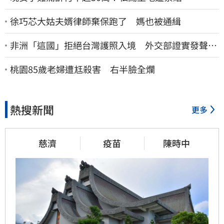
徐巧芯大姑夫婿律師棄保跑了 媽也被通緝
非洲「這國」拒絕台灣護照入境 外交部證實發聲
了：持續交涉聯繫
桃園85歲老婦遭尪殺害 右半臉全爛
熱搜新聞
更多
慈濟
疫苗
陳時中