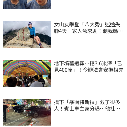
女山友攀登「八大秀」迷途失
聯4天 家人急求助：剩我媽還
沒找到
地下墳墓遷葬…挖3.6米深「已
見400座」！今辦法會安撫祖先
擋下「暴衝特斯拉」救了很多
人！賓士車主身分曝…他社群
擁1.4萬追蹤