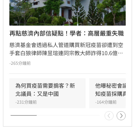
再點慈濟內部信疑點！學者：高層嚴重失職
慈濟基金會透過私人管道購買新冠疫苗卻遭到空
手套白狼律師陳昱瑄連同宗教大師詐得10.6億
元，案情曝光後引發社會熱議，紛紛質疑慈濟被
-265分鐘前
詐騙十億怎麼如此淡定。雖然慈濟已經聲明，又
發出內部信，但學者沈榮欽指出，慈濟的每次解
釋都暴露更多疑點，「慈濟的管理階層嚴重失
為何買疫苗需要掮客？新
他曝秘密會議：
職」。他還指出其中一段關於疫苗採購價格的內
北議員：又是中國
知疫苗採購真相
容根本不是事實，「我不知道為何慈濟高層能夠
-231分鐘前
-164分鐘前
說出這段話」。