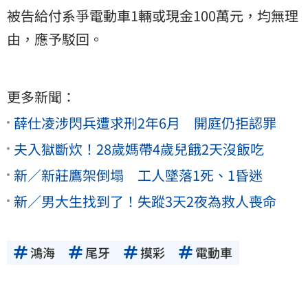
被告給付系爭電動車1輛或現金100萬元，均無理
由，應予駁回。
更多新聞：
薛仕凌涉閃兵遭求刑2年6月 開庭仍拒認罪
夫入獄斷炊！28歲媽帶4歲兒餓2天沒飯吃
新／新莊鷹架倒塌 工人墜落1死、1昏迷
新／男大生找到了！失蹤3天2夜為救人喪命
鴻海
尾牙
摸彩
電動車