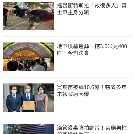
擋暴衝特斯拉「救很多人」賓
士車主身分曝
地下墳墓遷葬…挖3.6米見400
座！今辦法會
買疫苗被騙10.6億！慈濟多年
未報案原因曝
滴管灌毒強拍謎片！宮廟男性