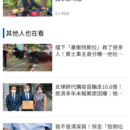
2小時前
其他人也在看
擋下「暴衝特斯拉」救了很多
人！賓士車主身分曝…他社群
擁1.4萬追蹤
女律師代購疫苗騙走10.6億！
慈濟多年未報案原因曝：檢警
上門才知被騙
我不是清潔員！保全「拒倒垃