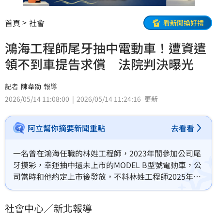
首頁
社會
看新聞換好禮
鴻海工程師尾牙抽中電動車！遭資遣
領不到車提告求償 法院判決曝光
記者
陳韋劭
報導
2026/05/14 11:08:00
2026/05/14 11:24:16
更新
阿立幫你摘要新聞重點
去看看
一名曾在鴻海任職的林姓工程師，2023年間參加公司尾
牙摸彩，幸運抽中還未上市的MODEL B型號電動車，公
司當時和他約定上市後發放，不料林姓工程師2025年間
被資遣，事後他想向鴻海領獎，卻被以「非在職」為由
拒給，林姓工程師一狀告上法院。
社會中心／新北報導