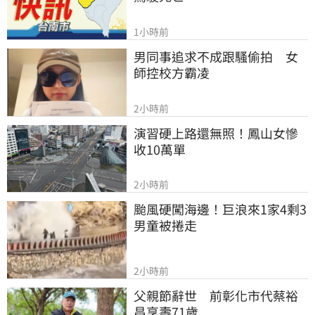
1小時前
男同事追求不成跟騷偷拍　女
師控校方霸凌
2小時前
演習硬上路還無照！鳳山女慘
收10萬單
2小時前
颱風硬闖海邊！巨浪來1家4剩3 
男童被捲走
2小時前
父親節辭世　前彰化市代蔡裕
昌享壽71歲