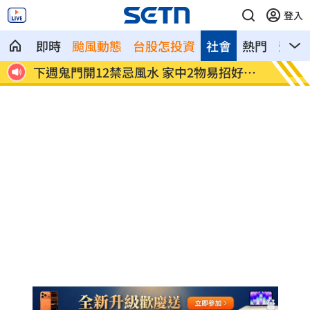
登入
即時
颱風動態
台股怎投資
社會
熱門
影音
3倍
下週鬼門開12禁忌風水 家中2物易招好兄
Api
弟
發