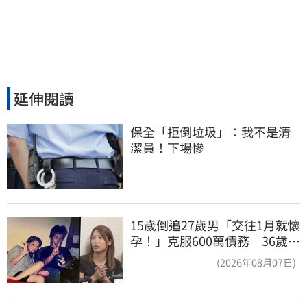
延伸閱讀
保全「拒倒垃圾」：我不是清
潔員！下場慘
15歲倒追27歲男「交往1月就懷
孕！」克服600萬債務 36歲美
魔女當阿嬤了
(2026年08月07日)