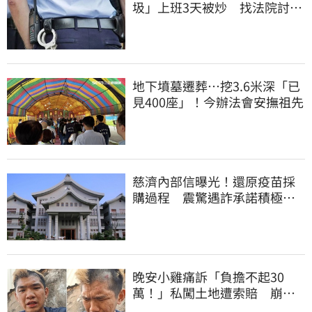
圾」上班3天被炒 找法院討公
道結果出爐
地下墳墓遷葬…挖3.6米深「已
見400座」！今辦法會安撫祖先
慈濟內部信曝光！還原疫苗採
購過程 震驚遇詐承諾積極追
回善款
晚安小雞痛訴「負擔不起30
萬！」私闖土地遭索賠 崩
潰：不接受漫天要價