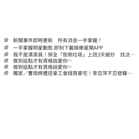
新聞事件即時更新 所有消息一手掌握！
一手掌握明星動態 即刻下載娛樂星聞APP
我不是清潔員！保全「拒倒垃圾」上班3天被炒 找法院
討公道結果出爐
做到這點才有資格說愛你
PR
做到這點才有資格說愛你
PR
獨家／曹雨婷遭控拿工會錢買豪宅！李亞萍不忍發聲：
余天管工會都貼錢