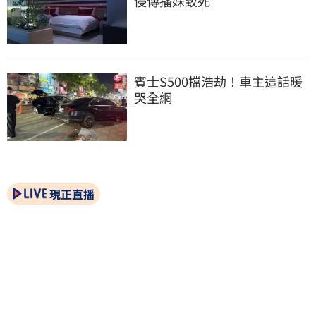
侵傳播妹致死
賓士S500擋浩劫！車主這話暖
哭全網
現正直播