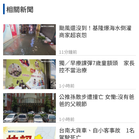
相關新聞
颱風還沒到！基隆爆海水倒灌 
商家超哀怨
11分鐘前
獨／早療課彈7歲童額頭　家長
控不當治療
1小時前
公推孫散步遭撞亡 女慟:沒有爸
爸的父親節
1小時前
台南大貨車、自小客事故　1名
駕駛死亡