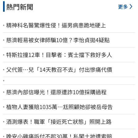
熱門新聞
更多
精神科名醫驚爆性侵！逼男病患跪地硬上
慈濟輕易被女律師騙10億？李怡貞拋4疑點
特斯拉撞12車！目擊者：賓士擋下救好多人
父代簽…兒「14天教召不去」付出慘痛代價
慈濟內部信曝光！還原遭詐10億採購過程
植物人妻獲賠1035萬…尪照顧她卻被岳母告
酒測爆表！職軍「接近死亡狀態」照開上路
晚安小雞痛訴付不起30萬！私闖土地遭索賠