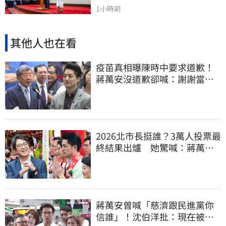
1小時前
其他人也在看
疫苗真相曝陳時中要求道歉！
蔣萬安沒道歉卻喊：謝謝當時
的「他們」
2026北市長挺誰？3萬人投票最
終結果出爐 她驚喊：蔣萬安
真該緊張了
蔣萬安曾喊「慈濟跟民進黨你
信誰」！沈伯洋批：現在被發