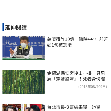
延伸閱讀
慈濟遭詐10億　陳時中4年前苦
勸1句被罵爆
金獅湖保安宮後山…掛一具男
屍「穿著整齊」！死者身份曝
(2018年08月09日)
台北市長投票結果曝　她驚