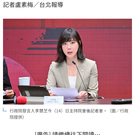
記者盧素梅／台北報導
小組曾經建議楊珍妮政委要請假，她也依照建議「適度
辦理」。至於後續的處置，行政院會等到調查報告完成
之後，再依調查結果妥適處理。
行政院發言人李慧芝今（14）日主持院會後記者會。（圖／行政
院提供）
[廣告] 請繼續往下閱讀…