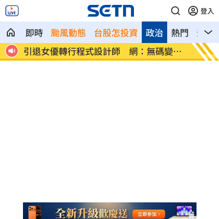
登入
即時
颱風動態
台股怎投資
政治
熱門
影音
萬交
引退女優轉行程式設計師 網：無碼變寫
新制上
碼
合