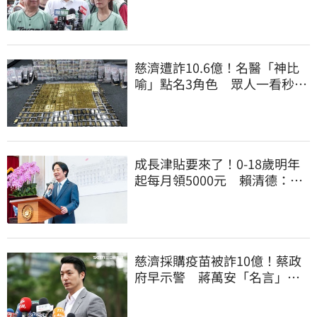
現是胡扯
慈濟遭詐10.6億！名醫「神比
喻」點名3角色 眾人一看秒懂
讚：好傳神
成長津貼要來了！0-18歲明年
起每月領5000元 賴清德：此
時不生更待何時
慈濟採購疫苗被詐10億！蔡政
府早示警 蔣萬安「名言」翻
車被酸爆