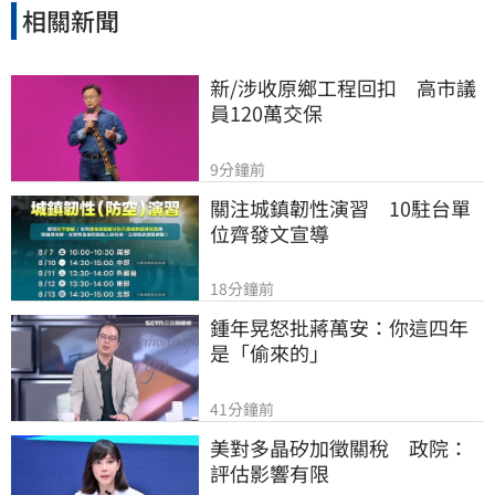
相關新聞
新/涉收原鄉工程回扣　高市議
員120萬交保
9分鐘前
關注城鎮韌性演習　10駐台單
位齊發文宣導
18分鐘前
鍾年晃怒批蔣萬安：你這四年
是「偷來的」
41分鐘前
美對多晶矽加徵關稅　政院：
評估影響有限