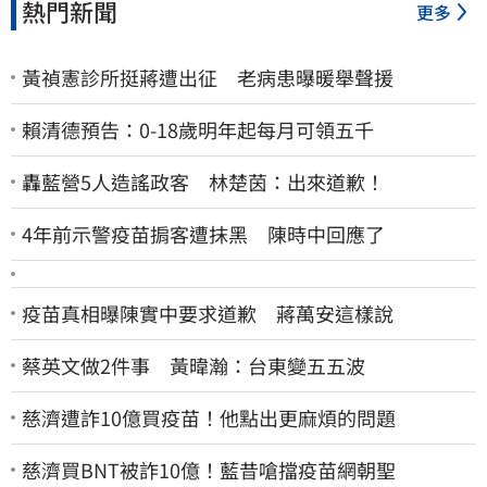
熱門新聞
更多
黃禎憲診所挺蔣遭出征 老病患曝暖舉聲援
賴清德預告：0-18歲明年起每月可領五千
轟藍營5人造謠政客 林楚茵：出來道歉！
4年前示警疫苗掮客遭抹黑 陳時中回應了
疫苗真相曝陳實中要求道歉 蔣萬安這樣說
蔡英文做2件事 黃暐瀚：台東變五五波
慈濟遭詐10億買疫苗！他點出更麻煩的問題
慈濟買BNT被詐10億！藍昔嗆擋疫苗網朝聖