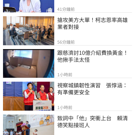
41分鐘前
搶攻美方大單！柯志恩率高雄
業者對接
56分鐘前
跟慈濟討10億介紹費換黃金！
他揪手法太怪
1小時前
視察城鎮韌性演習　張惇涵：
有準備更安全
1小時前
致詞中「他」突衝上台　賴清
德笑點接班人