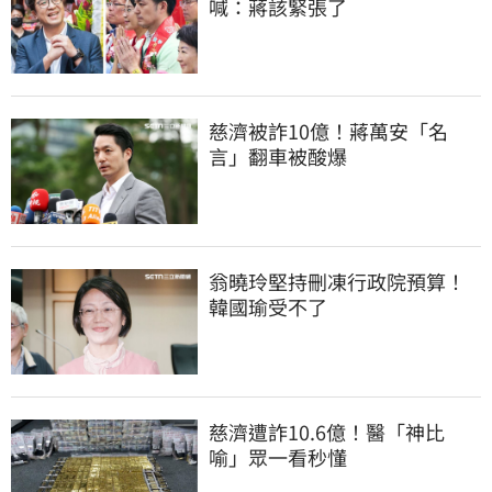
喊：蔣該緊張了
慈濟被詐10億！蔣萬安「名
言」翻車被酸爆
翁曉玲堅持刪凍行政院預算！
韓國瑜受不了
慈濟遭詐10.6億！醫「神比
喻」眾一看秒懂