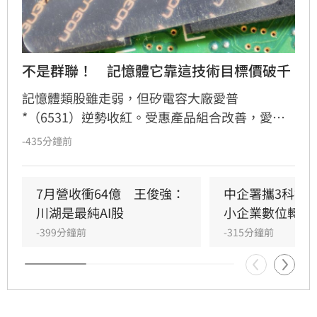
不是群聯！　記憶體它靠這技術目標價破千
記憶體類股雖走弱，但矽電容大廠愛普
*（6531）逆勢收紅。受惠產品組合改善，愛普
第2季每股純益達4.18元。展望第3季，因記憶體
-435分鐘前
價格上漲及整合被動元件放量，法人預估單季每
股純益可達6.18元。隨IoT RAM及矽電容等三大
產品線成長動能明確，法人看好2026年起進入爆
7月營收衝64億　王俊強：
中企署攜3科技
發期，2027年獲利更有望挑戰每股逾35元。看好
川湖是最純AI股
小企業數位轉型
長線基本面，多家法人紛紛調升目標價，最高上
-399分鐘前
-315分鐘前
看1430元。惟投資人仍需留意晶圓代工產能及匯
率波動等潛在風險。投資一定有風險，決策前請
審慎評估。