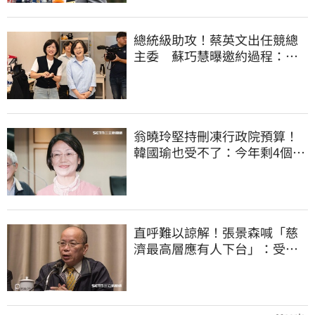
總統級助攻！蔡英文出任競總
主委 蘇巧慧曝邀約過程：她
一口答應
翁曉玲堅持刪凍行政院預算！
韓國瑜也受不了：今年剩4個月
你思考一下
直呼難以諒解！張景森喊「慈
濟最高層應有人下台」：受害
者是捐款的大眾