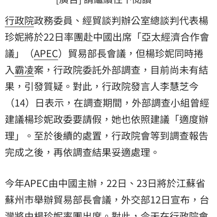
行政院
政務委員、經貿談判辦公室總談判代表
楊
珍妮
將於22日率團赴中國出席「亞太經濟合作會
議」（
APEC
）貿易部長會議，但楊珍妮同時捲
入
霸凌
案，行政院委託外部調查，目前尚未有結
果，引發質疑。對此，行政院發言人李慧芝今
（14）日表示，在調查期間，外部調查小組曾經
建議楊珍妮政委要請假，她也依照建議「適度辦
理」。至於後續的處置，行政院會等到調查報告
完成之後，再依調查結果妥適處理。
今年APEC由中國主辦，22日、23日將於江蘇省
蘇州市舉辦貿易部長會議，外交部12日宣布，台
灣將由楊珍妮率團出席。對此，今天在行政院會