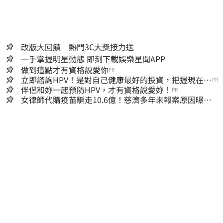
改版大回饋 熱門3C大獎接力送
一手掌握明星動態 即刻下載娛樂星聞APP
做到這點才有資格說愛你
PR
立即諮詢HPV！是對自己健康最好的投資，把握現在不
PR
嫌晚！
伴侶和妳一起預防HPV，才有資格說愛妳！
PR
女律師代購疫苗騙走10.6億！慈濟多年未報案原因曝：
檢警上門才知被騙