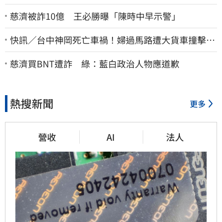
慈濟被詐10億 王必勝曝「陳時中早示警」
快訊／台中神岡死亡車禍！婦過馬路遭大貨車撞擊…
下半身輾碎慘死路口
慈濟買BNT遭詐 綠：藍白政治人物應道歉
熱搜新聞
更多
營收
AI
法人