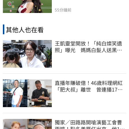
55分鐘前
其他人也在看
王凱靈堂開放！「純白燦笑遺
照」曝光 媽媽白髮人送黑髮
人缺席惹鼻酸
直播年賺破億！46歲料理網紅
「肥大叔」離世 曾連播17小
時辛酸面曝
獨家／田路路開嗆演藝工會曹
雨婷！點名姜厚任出來 他16