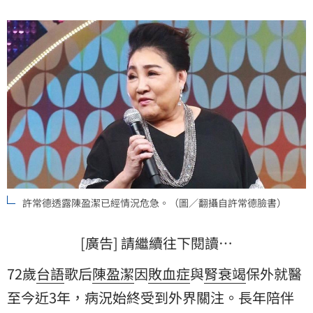
許常德透露陳盈潔已經情況危急。（圖／翻攝自許常德臉書）
[廣告] 請繼續往下閱讀…
72歲
台語
歌后
陳盈潔
因
敗血症
與
腎衰竭
保外就醫
至今近3年，病況始終受到外界關注。長年陪伴