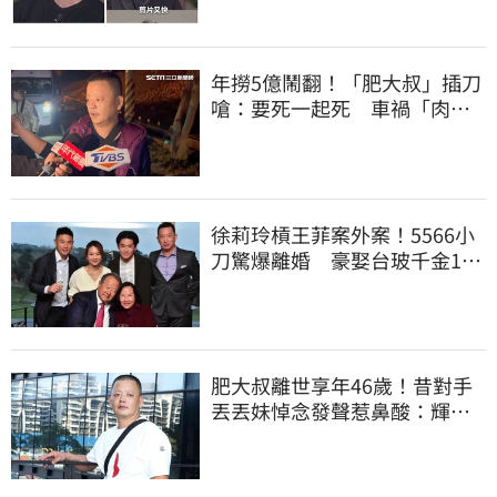
年撈5億鬧翻！「肥大叔」插刀
嗆：要死一起死 車禍「肉眼
酒測」惹怒網
徐莉玲槓王菲案外案！5566小
刀驚爆離婚 豪娶台玻千金14
年婚變
肥大叔離世享年46歲！昔對手
丟丟妹悼念發聲惹鼻酸：輝哥
一路好走