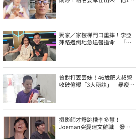
字回應了
獨家／家樓梯門口重摔！李亞
萍路邊倒地急送醫搶命 「最
新傷況」曝
曾對打丟丟妹！46歲肥大叔營
收破億曝「3大秘訣」 暴瘦猝
逝震撼全網
攝影師才爆跳槽李多慧！
Joeman突憂建文離職 發聲
「其實我很清楚」