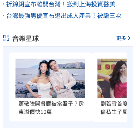
祈錦鈅宣布離開台灣！搬到上海投資醫美
台灣最強男優宣布退出成人產業！被騙三次
音樂星球
更多
蕭敬騰開餐廳被當盤子？房
劉若雪首度回
東溢價快10萬
倫私生子風波