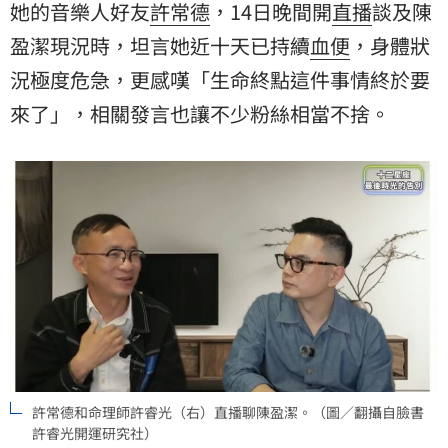
她的音樂人好友
許常德
，14日晚間開
直播
談及陳
盈潔現況時，坦言她近十天已持續
血便
，身體狀
況極度危急，更感嘆「生命終點這件事情終於要
來了」，相關發言也讓不少粉絲相當不捨。
許常德和命理師許睿光（右）直播聊陳盈潔。（圖／翻攝自臉書
許睿光開運研究社）