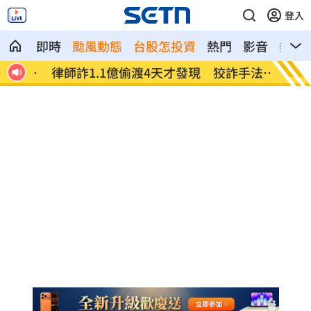
登入
即時
颱風動態
台股怎投資
熱門
影音
熱搜
響有
律師詐1.1億偷渡4天才發現 狡詐手法曝
不是群
光
千