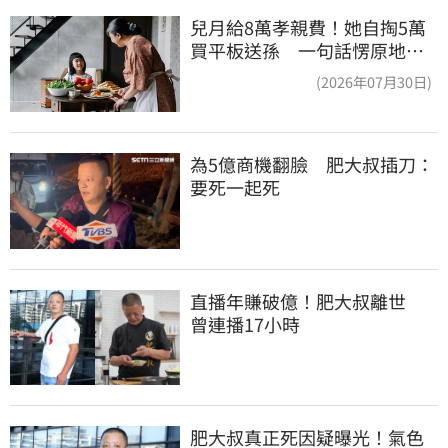
兒月給8萬孝親費！她自掏5萬
買平板送孫 一句話愣原地
「傷心不已」
(2026年07月30日)
為5億商機翻臉　肥大叔插刀：
要死一起死
直播年賺破億！肥大叔離世　
曾連播17小時
肥大叔真正死因疑曝光！氣色