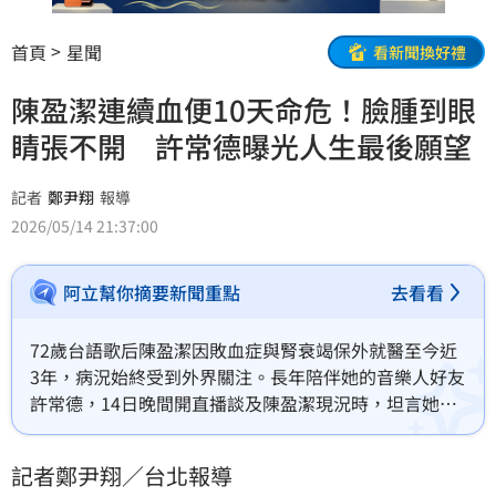
首頁
星聞
看新聞換好禮
陳盈潔連續血便10天命危！臉腫到眼
睛張不開 許常德曝光人生最後願望
記者
鄭尹翔
報導
2026/05/14 21:37:00
阿立幫你摘要新聞重點
去看看
72歲台語歌后陳盈潔因敗血症與腎衰竭保外就醫至今近
3年，病況始終受到外界關注。長年陪伴她的音樂人好友
許常德，14日晚間開直播談及陳盈潔現況時，坦言她近
十天已持續血便，身體狀況極度危急，更感嘆「生命終
點這件事情終於要來了」，相關發言也讓不少粉絲相當
記者鄭尹翔／台北報導
不捨。