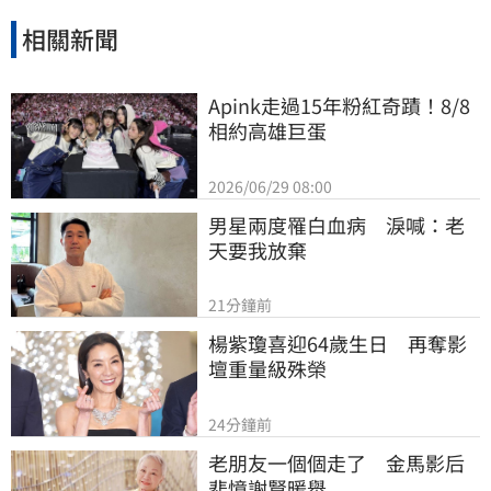
相關新聞
Apink走過15年粉紅奇蹟！8/8
相約高雄巨蛋
2026/06/29 08:00
男星兩度罹白血病　淚喊：老
天要我放棄
21分鐘前
楊紫瓊喜迎64歲生日　再奪影
壇重量級殊榮
24分鐘前
老朋友一個個走了　金馬影后
悲憶謝賢暖舉