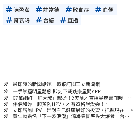
陳盈潔
許常德
敗血症
血便
腎衰竭
台語
直播
最即時的新聞話題 追蹤訂閱三立新聞網
一手掌握明星動態 即刻下載娛樂星聞APP
97萬網紅「肥大叔」驟逝！2天前才直播暴瘦畫面曝 網
淚崩：一路好走
伴侶和妳一起預防HPV，才有資格說愛妳！
PR
立即諮詢HPV！是對自己健康最好的投資，把握現在不
PR
嫌晚！
黃仁勳點名「下一波浪潮」鴻海集團率先大爆發 台股
這族群全面噴出