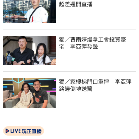
超差還開直播
獨／曹雨婷爆拿工會錢買豪
宅　李亞萍發聲
獨／家樓梯門口重摔　李亞萍
路邊倒地送醫
現正直播