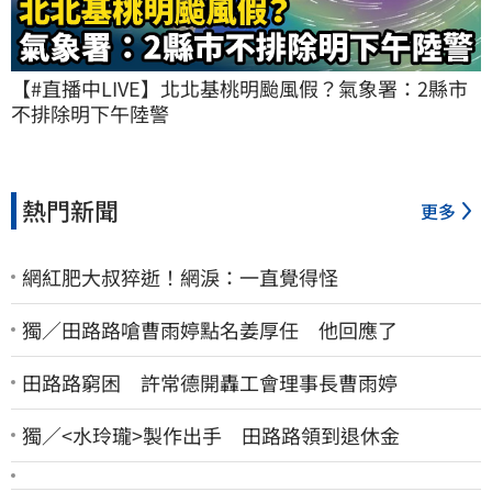
【#直播中LIVE】北北基桃明颱風假？氣象署：2縣市
不排除明下午陸警
熱門新聞
更多
網紅肥大叔猝逝！網淚：一直覺得怪
獨／田路路嗆曹雨婷點名姜厚任 他回應了
田路路窮困 許常德開轟工會理事長曹雨婷
獨／<水玲瓏>製作出手 田路路領到退休金