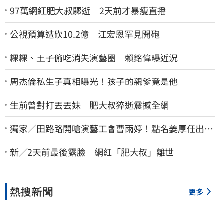
97萬網紅肥大叔驟逝 2天前才暴瘦直播
公視預算遭砍10.2億 江宏恩罕見開砲
粿粿、王子偷吃消失演藝圈 賴銘偉曝近況
周杰倫私生子真相曝光！孩子的親爹竟是他
生前曾對打丟丟妹 肥大叔猝逝震撼全網
獨家／田路路開嗆演藝工會曹雨婷！點名姜厚任出
來 他16字回應了
新／2天前最後露臉 網紅「肥大叔」離世
熱搜新聞
更多