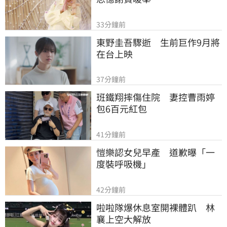
33分鐘前
東野圭吾驟逝　生前巨作9月將
在台上映
37分鐘前
班鐵翔摔傷住院　妻控曹雨婷
包6百元紅包
41分鐘前
愷樂認女兒早產　道歉曝「一
度裝呼吸機」
42分鐘前
啦啦隊爆休息室開裸體趴　林
襄上空大解放