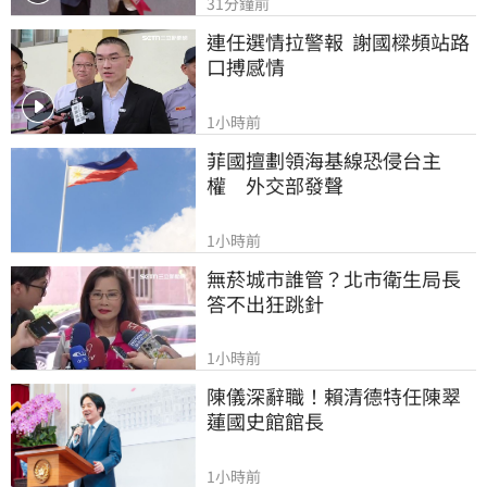
31分鐘前
連任選情拉警報  謝國樑頻站路
口搏感情
1小時前
菲國擅劃領海基線恐侵台主
權　外交部發聲
1小時前
無菸城市誰管？北市衛生局長
答不出狂跳針
1小時前
陳儀深辭職！賴清德特任陳翠
蓮國史館館長
1小時前