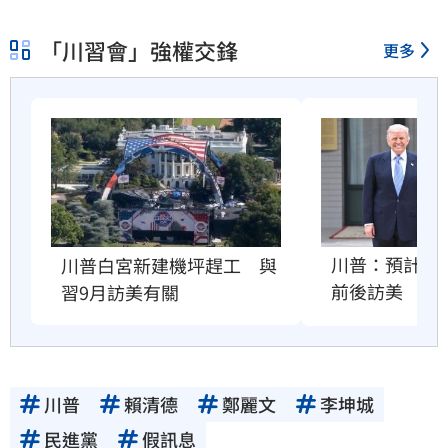
「川習會」強權交鋒
更多
川普：預計習近
川普白宮新建機坪趕工　與
前後訪美
習9月訪美有關
川普
賴清德
鄭麗文
李坤城
民進黨
假訊息