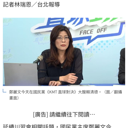
記者林瑞恩／台北報導
意，指的是美國總統，反批「國民黨主席國際能力堪
憂」。
鄭麗文今天在國民黨《KMT 直球對決》大酸賴清德。（圖／翻攝
畫面）
[廣告] 請繼續往下閱讀…
延續川習會相關話題，國民黨主席
鄭麗文
今