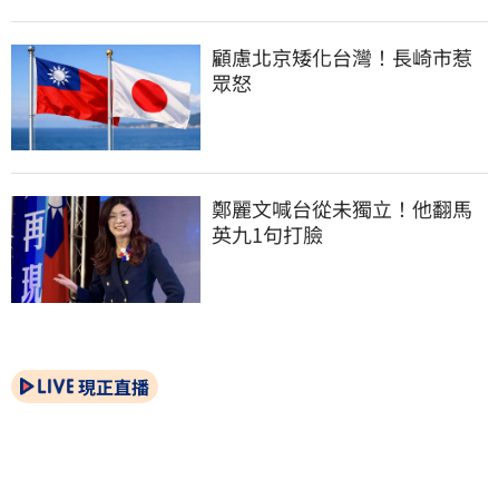
顧慮北京矮化台灣！長崎市惹
眾怒
鄭麗文喊台從未獨立！他翻馬
英九1句打臉
現正直播