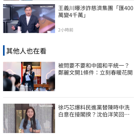
王義川曝涉詐慈濟集團「匯400
萬變4千萬」
2小時前
其他人也在看
被問要不要和中國和平統一？
鄭麗文開1條件：立刻春暖花開
徐巧芯爆料民進黨替陳時中洗
白意在接閣揆？沈伯洋笑回：
問錯人了