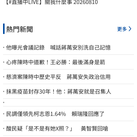
【#直播中LIVE】關我什麼事 20260810
熱門新聞
更多
他曝光會議記錄 喊話蔣萬安別洗自己記憶
心疼陳時中道歉！王必勝：最後滿身是箭
慈濟案陳時中歷史平反 蔣萬安失政治信用
抹黑疫苗封存30年！他：蔣萬安就是召集人
民調僅領先柯志恩1.64% 賴瑞隆回應了
酸民疑「是不是有她X照？」 黃智賢回嗆