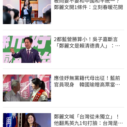
被問要不要和中國和平統一？
鄭麗文開1條件：立刻春暖花開
2都藍營勝算小！吳子嘉斷言
「鄭麗文是賴清德貴人」：保
送2028連任總統
應佳妤無黨籍代母出征！藍前
官員現身 韓國瑜贈高票當
選、蔣萬安也祝賀
鄭麗文喊「台灣從未獨立」！
他翻馬英九1句打臉：台灣是我