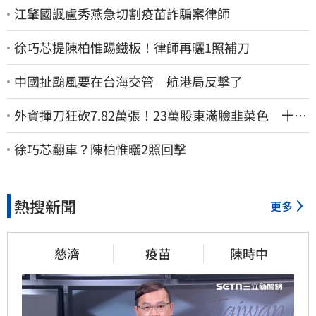
江肇國諷盧秀燕急切割疫苗詐騙案律師
徐巧芯提陳柏惟踢鐵板！律師再曬1照補刀
中國扯颱風要在台海交管 航港局反擊了
外資揮刀狂砍7.82萬張！23萬股東滿臉韭菜色 十大
賣超個股一次看
徐巧芯翻車？陳柏惟曬2照回擊
熱搜新聞
更多
慈濟
疫苗
陳時中