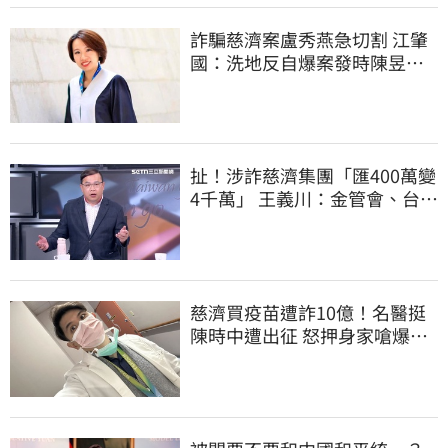
詐騙慈濟案盧秀燕急切割 江肇
國：洗地反自爆案發時陳昱瑄
與市府關係
扯！涉詐慈濟集團「匯400萬變
4千萬」 王義川：金管會、台銀
動起來
慈濟買疫苗遭詐10億！名醫挺
陳時中遭出征 怒押身家嗆爆藍
白粉