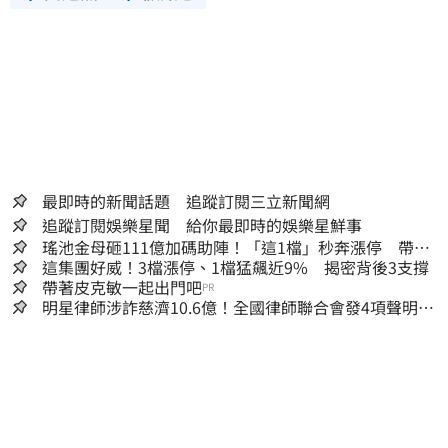
最即時的新聞話題 追蹤訂閱三立新聞網
追蹤訂閱娛樂星聞 給你最即時的娛樂星鮮事
瑤池金母砸111億加碼助陣！「這1檔」秒奔漲停 帶領
散熱雙雄點火
這集團好威！3檔漲停、1檔猛飆近9% 揭密背後3支撐
帶著皮克敏一起出門吧
PR
明星律師涉詐慈濟10.6億！全國律師聯合會發4項聲明
予以最嚴厲譴責