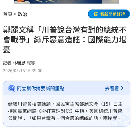
首頁
政治
看新聞換好禮
鄭麗文稱「川普說台灣有對的總統不
會戰爭」綠斥惡意造謠：國際能力堪
憂
記者
林瑞恩
報導
2026/05/15 16:39:00
阿立幫你摘要新聞重點
去看看
延續川習會相關話題，國民黨主席鄭麗文今（15）日主
持國民黨網路《KMT直球對決》中稱，美國總統川普曾
公開說：「如果台灣有一個合適的總統的話，兩岸就不
會有戰爭的危險」、「就差一點沒有點名賴清德」。對
此，民進黨午後發聲打臉，表示所謂「合適的總統」原