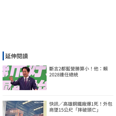
延伸閱讀
斷言2都藍營勝算小！他：賴
2028連任總統
快訊／高雄鋼鐵廠爆1死！外包
商墜15公尺「摔破頭亡」