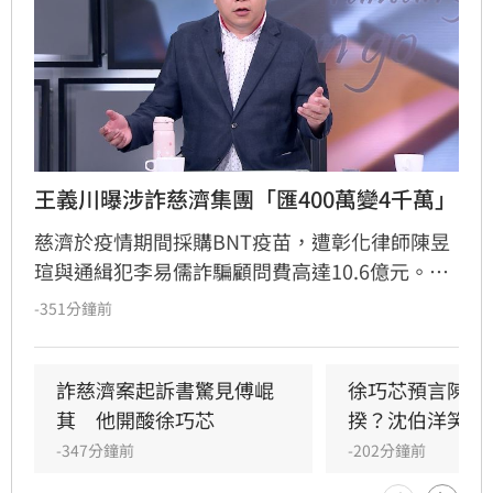
王義川曝涉詐慈濟集團「匯400萬變4千萬」
慈濟於疫情期間採購BNT疫苗，遭彰化律師陳昱
瑄與通緝犯李易儒詐騙顧問費高達10.6億元。民
進黨立委王義川指出，陳昱瑄利用資本額僅百萬
-351分鐘前
的公司簽下巨額合約，並透過多個戶頭提領鉅
款，銀行面對其購買黃金或工程款等理由竟全數
放行，甚至出現匯款金額錯誤卻輕易過關的離譜
詐慈濟案起訴書驚見傅崐
徐巧芯預言陳時
情節，質疑洗錢防制機制失靈。
萁　他開酸徐巧芯
揆？沈伯洋笑回
-347分鐘前
-202分鐘前