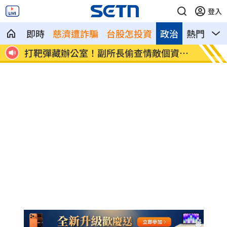
登入
即時
慈濟遭詐騙
台股怎投資
政治
熱門
影
區域曝
打靶彈藏辦公室！副所長偷查情敵個資被
肥大叔
搜