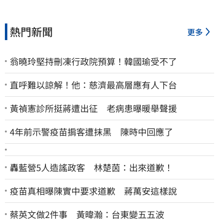
熱門新聞
更多
翁曉玲堅持刪凍行政院預算！韓國瑜受不了
直呼難以諒解！他：慈濟最高層應有人下台
黃禎憲診所挺蔣遭出征 老病患曝暖舉聲援
4年前示警疫苗掮客遭抹黑 陳時中回應了
轟藍營5人造謠政客 林楚茵：出來道歉！
疫苗真相曝陳實中要求道歉 蔣萬安這樣說
蔡英文做2件事 黃暐瀚：台東變五五波