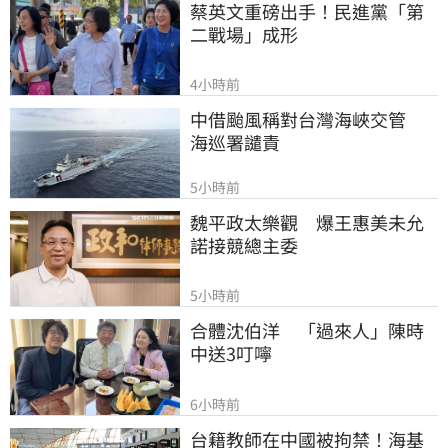
蔡英文重磅出手！民進黨「第
二戰場」成形
4小時前
中借颱風稱對台灣海峽交管　
海巡署譴責
5小時前
魏平政太樂觀　爆王惠美未允
諾接競總主委
5小時前
合體沈伯洋　「過來人」陳時
中送3叮嚀
6小時前
台籍教師在中國被拘禁！海基