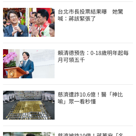
台北市長投票結果曝　她驚
喊：蔣該緊張了
賴清德預告：0-18歲明年起每
月可領五千
慈濟遭詐10.6億！醫「神比
喻」眾一看秒懂
慈濟被詐10億！蔣萬安「名