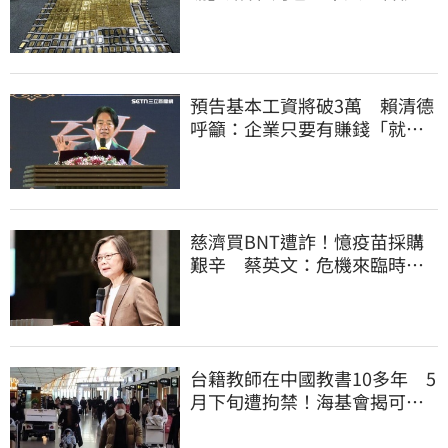
讚：好傳神
預告基本工資將破3萬 賴清德
呼籲：企業只要有賺錢「就該
幫員工加薪」
慈濟買BNT遭詐！憶疫苗採購
艱辛 蔡英文：危機來臨時務
必相信專業
台籍教師在中國教書10多年 5
月下旬遭拘禁！海基會揭可能
原因