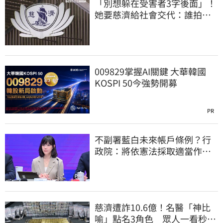
「別想躲在受害者3字後面」！
她要慈濟給社會交代：誰拍板
付10.6億
009829掌握AI關鍵 大華韓國
KOSPI 50今強勢開募
PR
不副署藍白未來帳戶條例？行
政院：將依憲法採取適當作
為 恪守憲政責任
慈濟遭詐10.6億！名醫「神比
喻」點名3角色 眾人一看秒懂