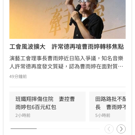
工會風波擴大　許常德再嗆曹雨婷轉移焦點
演藝工會理事長曹雨婷近日陷入爭議，知名音樂
人許常德再度發文質疑，認為曹雨婷在面對質疑
時，不應反問資深藝人池秋美關於田路路協助的
49分鐘前
問題，而應正面說明工會工作成果與資源運用。
許常德強調，理事長肩負照顧會員權益的責任，
外界關注工會運作屬合理公共討論，核心在於工
班鐵翔摔傷住院　妻控曹
田路路批不配當
會是否善盡職責，而非轉移焦點至個別藝人身
雨婷包6百元紅包
長　曹雨婷不忍
上。由於曹雨婷曾主動表示協助田路路，隨後引
2小時前
5小時前
發外界檢視工會作為，許常德呼籲曹雨婷應公開
說明近年會務內容，包括會費、企業贊助與政府