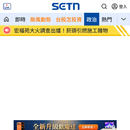
登入
即時
颱風動態
台股怎投資
政治
熱門
影音
8元！
宏福苑大火調查出爐！菸頭引燃施工雜物
定投1
位！