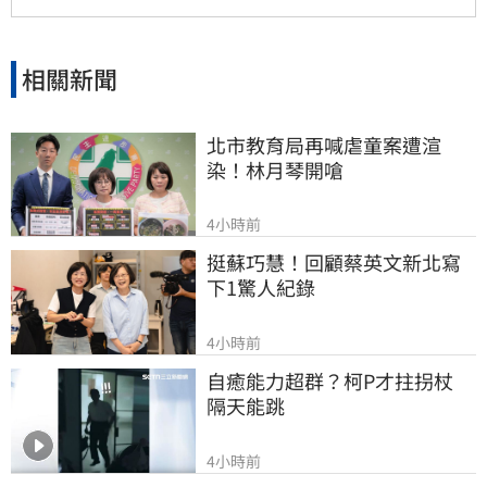
補助等經費運用情形，確保財務透明公開，才能
真正獲取會員信任並提升工會公信力，讓演藝人
員權益獲得實質保障與完善照顧。
相關新聞
北市教育局再喊虐童案遭渲
染！林月琴開嗆
4小時前
挺蘇巧慧！回顧蔡英文新北寫
下1驚人紀錄
4小時前
自癒能力超群？柯P才拄拐杖　
隔天能跳
4小時前