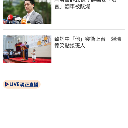
言」翻車被酸爆
致詞中「他」突衝上台　賴清
德笑點接班人
現正直播