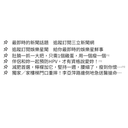
最即時的新聞話題 追蹤訂閱三立新聞網
追蹤訂閱娛樂星聞 給你最即時的娛樂星鮮事
肚腩一抓一大把，只需1個雞蛋，用一個瘦一個
PR
伴侶和妳一起預防HPV，才有資格說愛妳！
PR
減肥首選，檸檬加它，堅持一週，腰細了，瘦到你懷疑
PR
人生
獨家／家樓梯門口重摔！李亞萍路邊倒地急送醫搶命
「最新傷況」曝