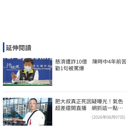
延伸閱讀
慈濟遭詐10億　陳時中4年前苦
勸1句被罵爆
肥大叔真正死因疑曝光！氣色
超差還開直播 網抓這一點超
不合理
(2026年08月07日)