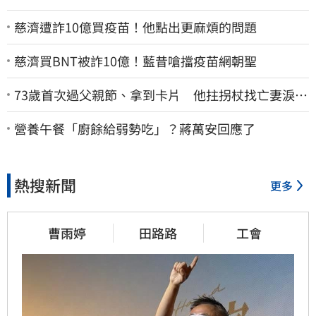
慈濟遭詐10億買疫苗！他點出更麻煩的問題
慈濟買BNT被詐10億！藍昔嗆擋疫苗網朝聖
73歲首次過父親節、拿到卡片 他拄拐杖找亡妻淚：
今天好多人來幫我慶祝
營養午餐「廚餘給弱勢吃」？蔣萬安回應了
熱搜新聞
更多
曹雨婷
田路路
工會