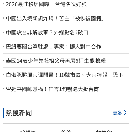
2026最佳移居國曝！台灣名次好強
中國出入境新規炸鍋！苦主「被恢復國籍」
中國攻台非解放軍？外媒點名2破口！
巴紐要關台灣駐處！專家：擴大對中合作
泰國14歲少年先殺祖父母再屠6師生 動機曝
白海豚颱風雨彈開轟！10縣市豪、大雨特報 恐下到
明天
習近平國師惹禍！狂言1句嚇跑大批台商
熱搜新聞
更多