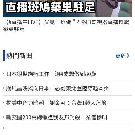
【#直播中LIVE】又見＂孵蛋＂? 路口監視器直播斑鳩
築巢駐足
熱門新聞
更多
日本銀髮族瘋工作 逾4成想做到80歲
颱風昌鴻撲向日本 恐從東北登陸穿越本州
揭美中角力暗潮 謝金河：台灣1類人危險
斷交國200萬磅蝦遭我友邦封殺！業者慘叫