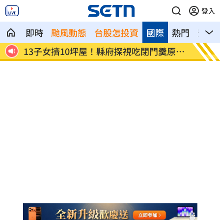
登入
即時
颱風動態
台股怎投資
國際
熱門
影音
原因
蔡英文親自出馬 他曝民進黨「保5搶7」
垃圾滿