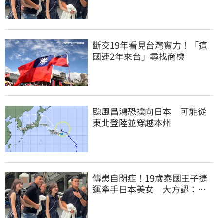
「我在追她」
斷交19年看見台灣實力！「這
國連2年來台」尋找商機
颱風昌鴻恐撲向日本 可能從
東北登陸並穿越本州
傳患自閉症！19歲泰國王子捷
運牽手日本美女 大方認：
「我在追她」