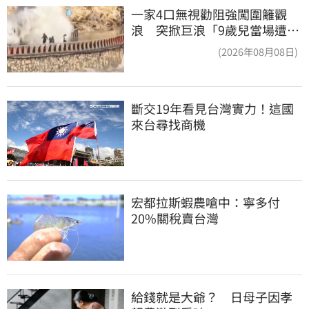
一家4口無視勸阻強闖圍籬觀
浪 突掀巨浪「9歲兒當場遭捲
入海」
(2026年08月08日)
斷交19年看見台灣實力！這國
來台尋找商機
宏都拉斯蝦農嗆中：寧多付
20%關稅賣台灣
給錢就是大爺？　日母子因孝