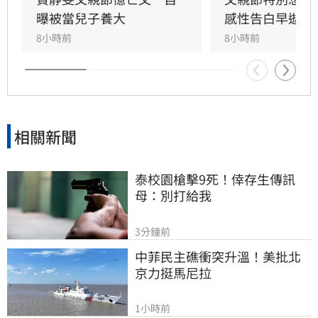
父親曬太陽時，自己因忙於接工作電話而忽視了
曝被當兒子養大
感性告白早逝父
父親，沒想到那竟是父子最後的相處，父親回房
8小時前
8小時前
後便陷入永眠。這段錯過的對話成為他20年來心
中最深的遺憾，他以此感嘆，有些電話晚點接沒
關係，但錯過的親情與話語，可能再也無法挽
回，呼籲大眾珍惜身邊親人。
相關新聞
泰校園槍擊9死！倖存生傳訊
母：別打給我
3分鐘前
中菲民主礁衝突升溫！美批北
京力挺馬尼拉
1小時前