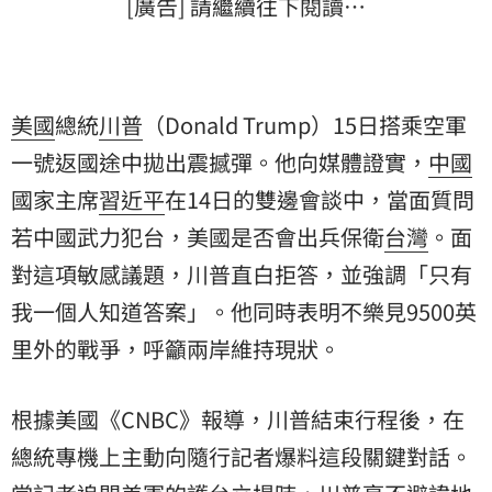
[廣告] 請繼續往下閱讀…
美國
總統
川普
（Donald Trump）15日搭乘空軍
一號返國途中拋出震撼彈。他向媒體證實，
中國
國家主席
習近平
在14日的雙邊會談中，當面質問
若中國武力犯台，美國是否會出兵保衛
台灣
。面
對這項敏感議題，川普直白拒答，並強調「只有
我一個人知道答案」。他同時表明不樂見9500英
里外的戰爭，呼籲兩岸維持現狀。
根據美國《CNBC》報導，川普結束行程後，在
總統專機上主動向隨行記者爆料這段關鍵對話。