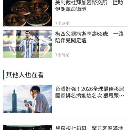
美制裁杜拜加密幣交所！控助
伊朗革命衛隊
7小時前
梅西父親病逝享壽68歲　一路
陪伴兒闖足壇
7小時前
其他人也在看
台灣好強！2026全球最佳移居
國家排名擠進這名次 狠甩眾多
歐美熱門國家
兒探視七旬母 驚見客廳滿地