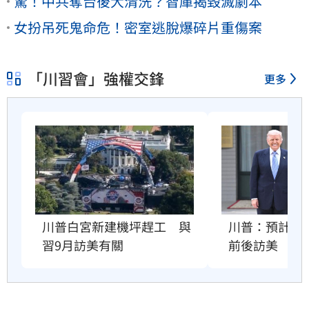
驚！中共奪台後大清洗？智庫揭毀滅劇本
女扮吊死鬼命危！密室逃脫爆碎片重傷案
「川習會」強權交鋒
更多
川普：預計習近
川普白宮新建機坪趕工　與
前後訪美
習9月訪美有關