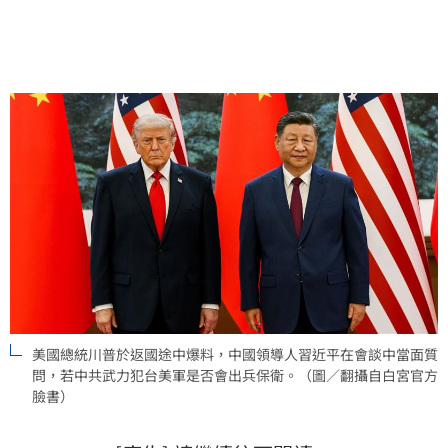
的紅線，處理不當恐導致雙方爆發全面衝突。此番言論
再度引發國際對台海局勢與美國對台政策的高度關注。
美國總統川普於返國途中爆料，中國領導人習近平在會談中當面質
問，若中共武力犯台美軍是否會出兵保衛。（圖／翻攝自白宮官方
臉書）