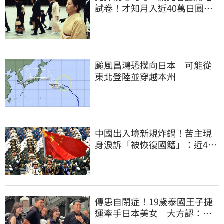
試卷！才知月入近40萬日圓
真相竟如此感人
颱風昌鴻恐撲向日本 可能從
東北登陸並穿越本州
中國出入境新規炸鍋！苦主現
身淚訴「被恢復國籍」：近4億
資產全停擺
傳患自閉症！19歲泰國王子捷
運牽手日本美女 大方認：