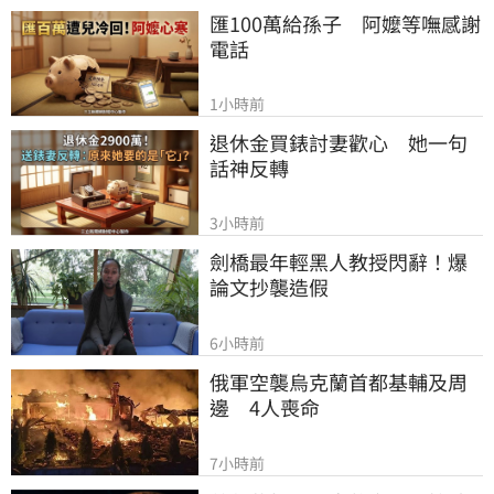
匯100萬給孫子　阿嬤等嘸感謝
電話
1小時前
退休金買錶討妻歡心　她一句
話神反轉
3小時前
劍橋最年輕黑人教授閃辭！爆
論文抄襲造假
6小時前
俄軍空襲烏克蘭首都基輔及周
邊　4人喪命
7小時前