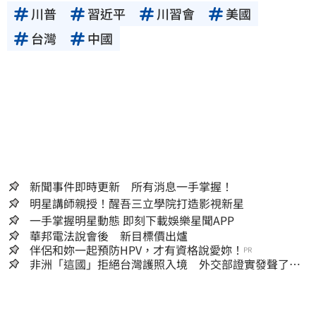
川普
習近平
川習會
美國
台灣
中國
新聞事件即時更新 所有消息一手掌握！
明星講師親授！醒吾三立學院打造影視新星
一手掌握明星動態 即刻下載娛樂星聞APP
華邦電法說會後 新目標價出爐
伴侶和妳一起預防HPV，才有資格說愛妳！
PR
非洲「這國」拒絕台灣護照入境 外交部證實發聲了：
持續交涉聯繫