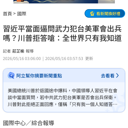
首頁
國際
看新聞換好禮
習近平當面逼問武力犯台美軍會出兵
嗎？川普拒答嗆：全世界只有我知道
記者
莊芷榆
報導
2026/05/16 03:06:00
2026/05/16 03:57:53
更新
阿立幫你摘要新聞重點
去看看
美國總統川普於返國途中爆料，中國領導人習近平在會
談中當面質問，若中共武力犯台美軍是否會出兵保衛。
川普對此拒絕正面回應，僅稱「只有我一個人知道答
案」，並強調不願捲入遠在九千五百英里外的戰爭。川
普呼籲兩岸應維持現狀，並明確表示不樂見因台獨引發
國際中心／綜合報導
衝突；習近平則強硬警告，台灣問題是中美關係最核心