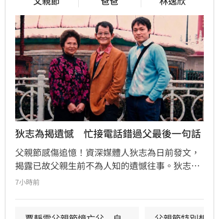
父親節
爸爸
林逸欣
狄志為揭遺憾　忙接電話錯過父最後一句話
父親節感傷追憶！資深媒體人狄志為日前發文，
揭露已故父親生前不為人知的遺憾往事。狄志為
透露，父親一生以海為家，兩人相處時間極少，
7小時前
甚至錯過他的婚禮。直到父親罹患胃癌末期，才
坦承當年曾悄悄現身婚宴現場，因愧對家人只敢
在門外落淚。最讓狄志為心碎的是，當年陪病重
賈靜雯父親節憶亡父　自
父親節特別想他