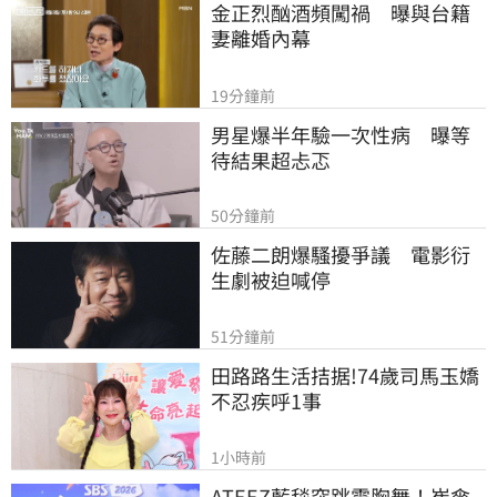
金正烈酗酒頻闖禍　曝與台籍
妻離婚內幕
19分鐘前
男星爆半年驗一次性病　曝等
待結果超忐忑
50分鐘前
佐藤二朗爆騷擾爭議　電影衍
生劇被迫喊停
51分鐘前
田路路生活拮据!74歲司馬玉嬌
不忍疾呼1事
1小時前
ATEEZ藍毯突跳震胸舞！崔傘