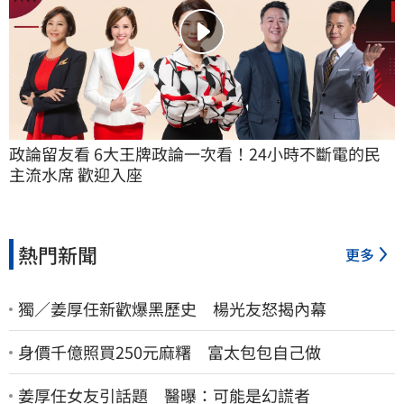
政論留友看 6大王牌政論一次看！24小時不斷電的民
主流水席 歡迎入座
熱門新聞
更多
獨／姜厚任新歡爆黑歷史 楊光友怒揭內幕
身價千億照買250元麻糬 富太包包自己做
姜厚任女友引話題 醫曝：可能是幻謊者