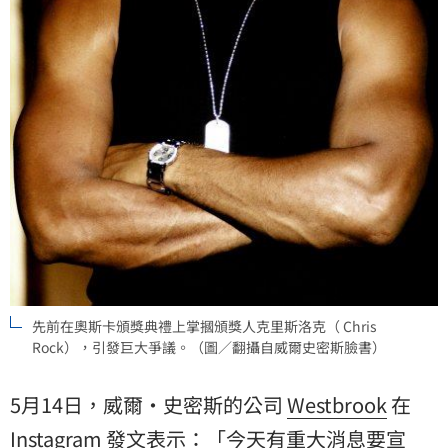
先前在奧斯卡頒獎典禮上掌摑頒獎人克里斯洛克（ Chris
Rock），引發巨大爭議。（圖／翻攝自威爾史密斯臉書）
5月14日，威爾·史密斯的公司
Westbrook
在
Instagram 發文表示：「今天有重大消息要宣