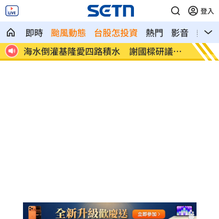
登入
即時
颱風動態
台股怎投資
熱門
影音
熱搜
網友
海水倒灌基隆愛四路積水 謝國樑研議補
越花俏
償
倍