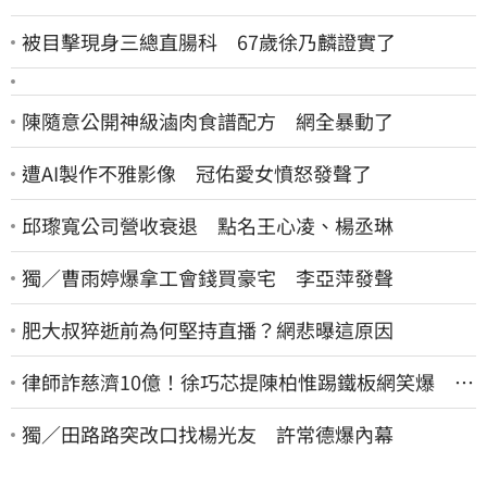
被目擊現身三總直腸科 67歲徐乃麟證實了
陳隨意公開神級滷肉食譜配方 網全暴動了
遭AI製作不雅影像 冠佑愛女憤怒發聲了
邱瓈寬公司營收衰退 點名王心凌、楊丞琳
獨／曹雨婷爆拿工會錢買豪宅 李亞萍發聲
肥大叔猝逝前為何堅持直播？網悲曝這原因
律師詐慈濟10億！徐巧芯提陳柏惟踢鐵板網笑爆 律
師再曬1照補刀
獨／田路路突改口找楊光友 許常德爆內幕