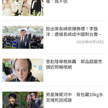
嗆：我不信
拒出席長崎原爆典禮！李逸
洋：遺憾長崎成中國對台實施
法律戰的執行工具
(2026年04月18日)
昔赴陸尋根挨轟　郭品超變禿
頭近照嚇壞網
男星陳屍河中　背包藏20kg水
泥塊死因成謎