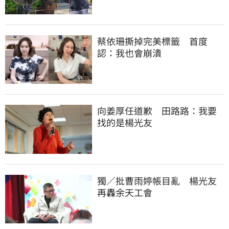
蔡依珊撕掉完美標籤　首度
認：我也會崩潰
向姜厚任道歉　田路路：我要
找的是楊光友
獨／批曹雨婷帳目亂　楊光友
再轟余天工會