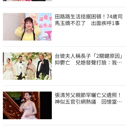
田路路生活拮据困頓！74歲司
馬玉嬌不忍了 出面疾呼1事
台玻夫人稱長子「2關鍵原因」
抑鬱亡 兒媳發聲打臉：我從
來不信⋯
張清芳父親節罕曬亡父遺照！
神似五官引網熱議 回憶當年
演出哭到不行