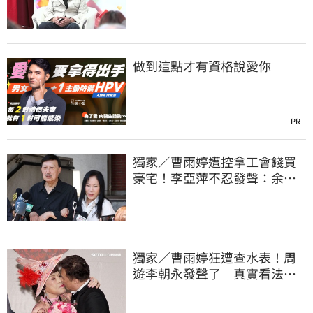
跟演藝圈沒關
做到這點才有資格說愛你
PR
獨家／曹雨婷遭控拿工會錢買
豪宅！李亞萍不忍發聲：余天
管工會都貼錢
獨家／曹雨婷狂遭查水表！周
遊李朝永發聲了 真實看法曝
光