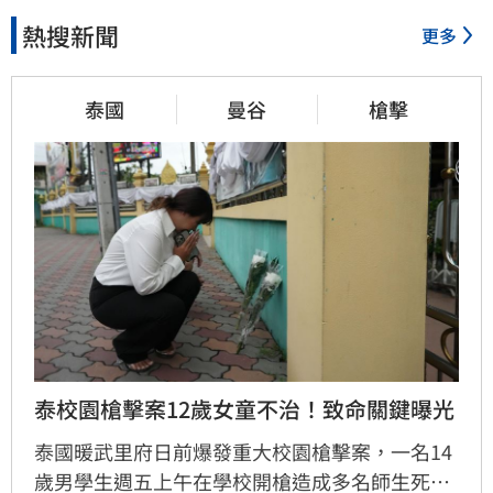
熱搜新聞
更多
泰國
曼谷
槍擊
泰校園槍擊案12歲女童不治！致命關鍵曝光
泰國暖武里府日前爆發重大校園槍擊案，一名14
歲男學生週五上午在學校開槍造成多名師生死