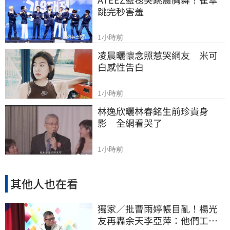
跳完秒害羞
1小時前
凌晨曬懷念照惹哭網友　米可
白感性告白
1小時前
林逸欣曬林春銘生前珍貴身
影　全網看哭了
1小時前
其他人也在看
獨家／批曹雨婷帳目亂！楊光
友再轟余天李亞萍：他們工會