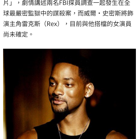
片」，劇情講述兩名FBI探員調查一起發生在全
球最嚴密監獄中的謀殺案，而威爾·史密斯將飾
演主角雷克斯（Rex），目前與他搭檔的女演員
尚未確定。