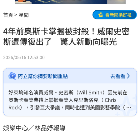
首頁
星聞
看新聞換好禮
4年前奧斯卡掌摑被封殺！威爾史密
斯遭傳復出了 驚人新動向曝光
2026/05/16 12:53:00
阿立幫你摘要新聞重點
去看看
好萊塢知名演員威爾·史密斯（Will Smith）因先前在
奧斯卡頒獎典禮上掌摑頒獎人克里斯洛克（ Chris 
Rock），引發巨大爭議，同時也遭到美國影藝學院（ 
Academy of Motion Picture Arts and Sciences） 封
殺，然而，近期傳出他有一部新電影正在籌備中。林品
娛樂中心／林品妤報導
妤