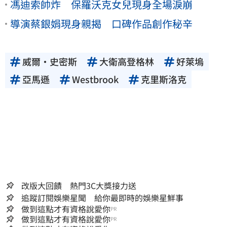
馮迪索帥炸 保羅沃克女兒現身全場淚崩
導演蔡銀娟現身親揭 口碑作品創作秘辛
威爾·史密斯
大衛高登格林
好萊塢
亞馬遜
Westbrook
克里斯洛克
改版大回饋 熱門3C大獎接力送
追蹤訂閱娛樂星聞 給你最即時的娛樂星鮮事
做到這點才有資格說愛你
PR
做到這點才有資格說愛你
PR