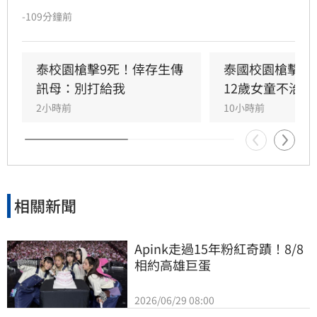
傷，之後舉槍自盡，且嫌犯被懷疑案發前已在家
-109分鐘前
中殺害祖父母，而一名12歲女童送醫搶救後傷重
不治，使整起事件死亡人數增加至9人。慘案發
生後，泰國總理阿努廷（Anutin Charnvirakul）
泰校園槍擊9死！倖存生傳
泰國校園槍擊案
隨即承諾推動新的槍枝管制法律，未來擬限制一
訊母：別打給我
12歲女童不治
般民眾攜帶槍枝，僅允許執勤中的政府官員持
2小時前
10小時前
槍。
相關新聞
Apink走過15年粉紅奇蹟！8/8
相約高雄巨蛋
2026/06/29 08:00