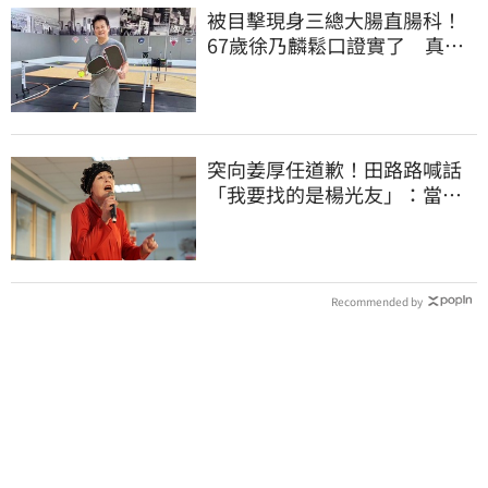
被目擊現身三總大腸直腸科！
67歲徐乃麟鬆口證實了 真實
體況曝光
突向姜厚任道歉！田路路喊話
「我要找的是楊光友」：當時
太衝動
Recommended by