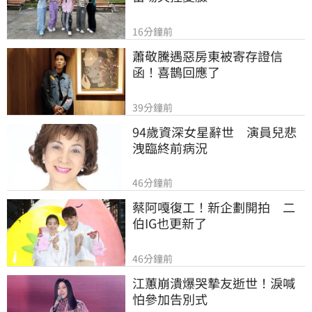
16分鐘前
蕭敬騰遇惡房東被寄存證信
函！喜鵲回應了
39分鐘前
94歲資深女星辭世　演員兒悲
洩臨終前病況
46分鐘前
蔡阿嘎復工！新企劃開拍　二
伯IG也更新了
46分鐘前
江蕙崩潰爆哭摯友逝世！淚喊
怕參加告別式