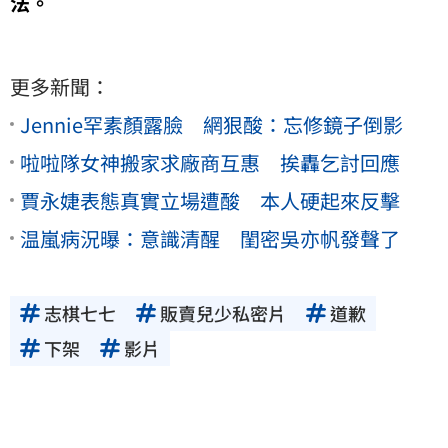
法。
更多新聞：
Jennie罕素顏露臉 網狠酸：忘修鏡子倒影
啦啦隊女神搬家求廠商互惠 挨轟乞討回應
賈永婕表態真實立場遭酸 本人硬起來反擊
温嵐病況曝：意識清醒 閨密吳亦帆發聲了
志棋七七
販賣兒少私密片
道歉
下架
影片