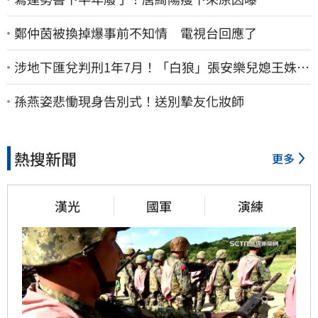
鄭仲茵被換掉爆事前不知情 電視台回應了
涉地下匯兌判刑1年7月！「白狼」張安樂兒媳王姝茵
北檢報到、今發監執行
孫燕姿悲慟現身告別式！送別摯友化妝師
熱搜新聞
更多
漢光
國軍
演練