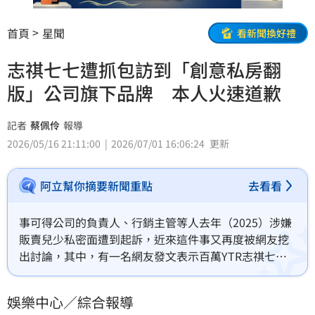
首頁
星聞
看新聞換好禮
志祺七七遭抓包訪到「創意私房翻
版」公司旗下品牌 本人火速道歉
記者
蔡佩伶
報導
2026/05/16 21:11:00
2026/07/01 16:06:24
更新
阿立幫你摘要新聞重點
去看看
事可得公司的負責人、行銷主管等人去年（2025）涉嫌
販賣兒少私密面遭到起訴，近來這件事又再度被網友挖
出討論，其中，有一名網友發文表示百萬YTR志祺七七
竟然曾在頻道裡訪問過該公司，讓網友呼籲震驚不已，
對於網友的說法，志祺七七也現身道歉，強調已下架影
娛樂中心／綜合報導
片。蔡佩伶報導