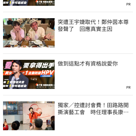
PR
突遭王宇婕取代！鄭仲茵本尊
發聲了 回應真實主因
做到這點才有資格說愛你
PR
獨家／控遭討會費！田路路開
撕演藝工會 時任理事長康凱
回應了