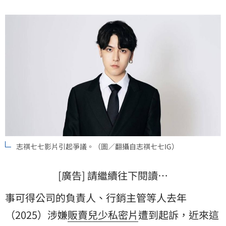
志祺七七影片引起爭議。（圖／翻攝自志祺七七IG）
[廣告] 請繼續往下閱讀…
事可得公司的負責人、行銷主管等人去年
（2025）涉嫌
販賣兒少私密片
遭到起訴，近來這