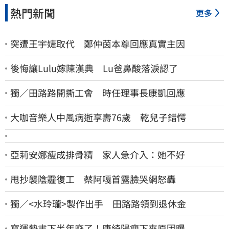
熱門新聞
更多
突遭王宇婕取代 鄭仲茵本尊回應真實主因
後悔讓Lulu嫁陳漢典 Lu爸鼻酸落淚認了
獨／田路路開撕工會 時任理事長康凱回應
大咖音樂人中風病逝享壽76歲 乾兒子錯愕
亞莉安娜瘦成排骨精 家人急介入：她不好
甩抄襲陰霾復工 蔡阿嘎首露臉哭網怒轟
獨／<水玲瓏>製作出手 田路路領到退休金
寫運勢書下半年廢了！唐綺陽瘦下來原因曝