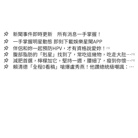
新聞事件即時更新 所有消息一手掌握！
一手掌握明星動態 即刻下載娛樂星聞APP
伴侶和妳一起預防HPV，才有資格說愛妳！
PR
腹部脂肪的「剋星」找到了，常吃這幾物，吃走大肚
PR
囊，瘦出小蠻腰
減肥首選，檸檬加它，堅持一週，腰細了，瘦到你懷疑
PR
人生
賴清德「全程0看稿」嗆爆盧秀燕！他讚總統級嘲諷：把
8年總帳一次掀翻