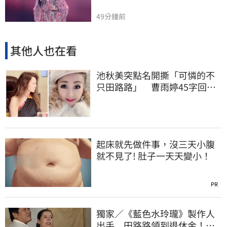
49分鐘前
其他人也在看
池秋美突點名開撕「可憐的不
只田路路」 曹雨婷45字回應
了
起床就先做件事，沒三天小腹
就不見了! 肚子一天天變小！
PR
獨家／《藍色水玲瓏》製作人
出手 田路路領到退休金！隱