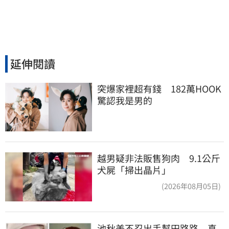
延伸閱讀
突爆家裡超有錢　182萬HOOK
驚認我是男的
越男疑非法販售狗肉 9.1公斤
犬屍「掃出晶片」
(2026年08月05日)
池秋美不忍出手幫田路路　真