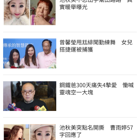
實暖舉曝光
曾馨瑩甩尪緋聞勤練舞　女兒
搭捷運被捕獲
鋼鐵爸300天痛失4摯愛　慟喊
靈魂空一大塊
池秋美突點名開撕　曹雨婷57
字回應了