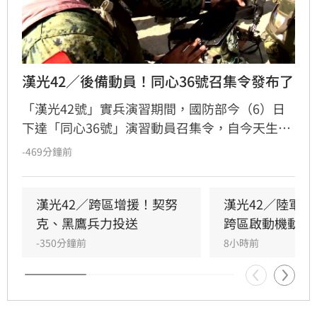
漢光42／後備動員！同心36號召集令發布了
「漢光42號」實兵演習期間，國防部今（6）日
下達「同心36號」演習動員召集令，自今天生
效。
-469分鐘前
漢光42／跨區增援！契努
漢光42／陸軍
克、黑鷹兵力投送
跨區啟動機動長
-350分鐘前
8小時前