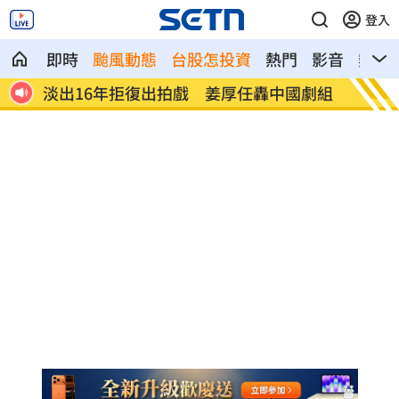
登入
即時
颱風動態
台股怎投資
熱門
影音
熱搜
國產
淡出16年拒復出拍戲 姜厚任轟中國劇組
淡江大