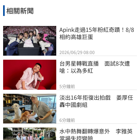
相關新聞
Apink走過15年粉紅奇蹟！8/8
相約高雄巨蛋
2026/06/29 08:00
台男星轉戰直播　面試8次遭
嗆：以為多紅
5分鐘前
淡出16年拒復出拍戲　姜厚任
轟中國劇組
6分鐘前
水中熱舞翻轉爆意外　李雅英
當場失控變臉