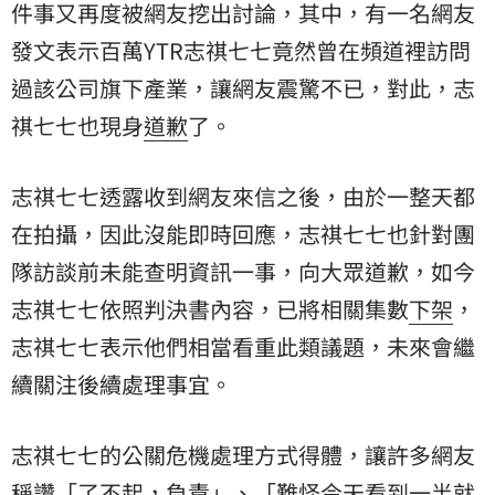
件事又再度被網友挖出討論，其中，有一名網友
發文表示百萬YTR志祺七七竟然曾在頻道裡訪問
過該公司旗下產業，讓網友震驚不已，對此，志
祺七七也現身
道歉
了。
志祺七七透露收到網友來信之後，由於一整天都
在拍攝，因此沒能即時回應，志祺七七也針對團
隊訪談前未能查明資訊一事，向大眾道歉，如今
志祺七七依照判決書內容，已將相關集數
下架
，
志祺七七表示他們相當看重此類議題，未來會繼
續關注後續處理事宜。
志祺七七的公關危機處理方式得體，讓許多網友
稱讚「了不起，負責」、「難怪今天看到一半就