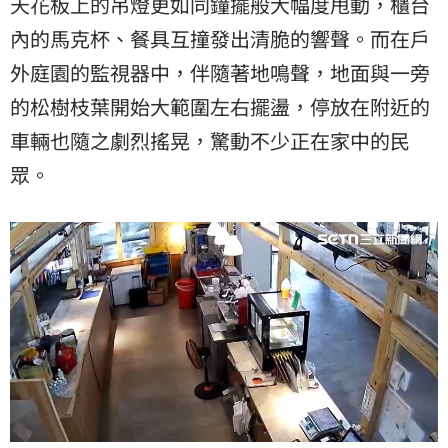
天花板上的吊燈更如同鐘擺般大幅度甩動，櫃台
內的馬克杯、餐具互撞發出清脆的響聲。而在戶
外庭園的監視器中，伴隨著地鳴聲，地面與一旁
的松樹枝葉開始大範圍左右擺盪，停放在附近的
車輛也隨之劇烈搖晃，驚動不少正在家中的民
眾。