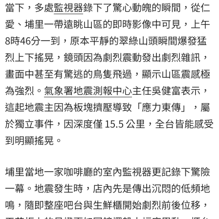
當下，多處
監視器
錄下了驚心動魄的瞬間，從仁
愛、埔里一帶遠眺山區的即時影像中可見，上午
8時46分一到，原本平靜的翠綠山頭瞬間爆發猛
烈上下搖晃，鏡頭因為劇烈震動發出劇烈雜訊，
畫面中甚至有驚逃的鳥隻飛過，顯示山區震感極
為強烈。
氣象署地震測報中心
主任吳健富表示，
這起地震主因為板塊擠壓導致「應力東傳」，屬
於獨立事件，因深度僅 15.5 公里，全台皆能感受
到明顯搖晃。
埔里當地一家咖啡廳的室內監視器更記錄下驚險
一幕。地震發生時，店內先是傳出沉悶的低頻地
鳴，隨即整座吧台與生鮮櫃開始劇烈前後位移，