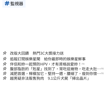
監視器
改版大回饋 熱門3C大獎接力送
追蹤訂閱娛樂星聞 給你最即時的娛樂星鮮事
伴侶和妳一起預防HPV，才有資格說愛妳！
PR
腹部脂肪的「剋星」找到了，常吃這幾物，吃走大肚
PR
囊，瘦出小蠻腰
減肥首選，檸檬加它，堅持一週，腰細了，瘦到你懷疑
PR
人生
越男疑非法販售狗肉 9.1公斤犬屍「掃出晶片」