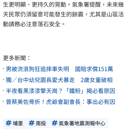
生更明顯、更持久的晃動。氣象署提醒，未來幾
天民眾仍須留意可能發生的餘震，尤其是山區活
動請務必注意落石安全。
更多新聞：
男被流浪狗狂追摔車失明 國賠求償151萬
獨／台中幼兒園長愛犬暴走 2歲女童破相
半夜看黑漆漆擎天崗？「鐵粉」揭必看原因
曾蔡美佐骨折！虎爺會副會長：事出必有因
埔里
南投
氣象署地震測報中心