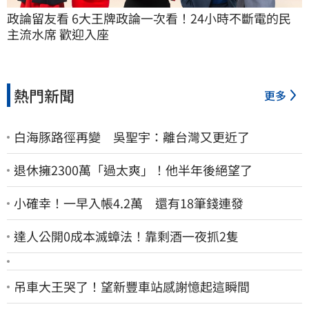
政論留友看 6大王牌政論一次看！24小時不斷電的民
主流水席 歡迎入座
熱門新聞
更多
白海豚路徑再變 吳聖宇：離台灣又更近了
退休擁2300萬「過太爽」！他半年後絕望了
小確幸！一早入帳4.2萬 還有18筆錢連發
達人公開0成本滅蟑法！靠剩酒一夜抓2隻
吊車大王哭了！望新豐車站感謝憶起這瞬間