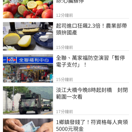
命:心臟驟停
12分鐘前
起司進口狂飆2.3倍！農業部帶
頭拚國產
15分鐘前
全聯、萬家福防空演習「暫停
電子支付」！
15分鐘前
淡江大橋今晚8時起封橋　封閉
範圍一次看
17分鐘前
1鄉鎮發錢了！符資格每人爽領
5000元現金