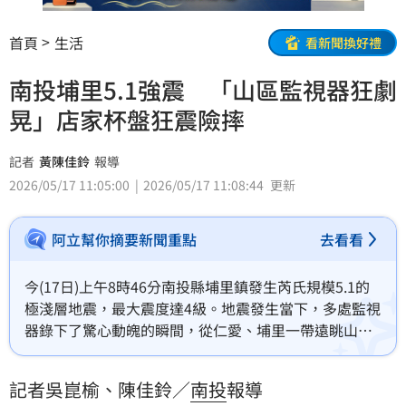
首頁
生活
看新聞換好禮
南投埔里5.1強震 「山區監視器狂劇
晃」店家杯盤狂震險摔
記者
黃陳佳鈴
報導
2026/05/17 11:05:00
2026/05/17 11:08:44
更新
阿立幫你摘要新聞重點
去看看
今(17日)上午8時46分南投縣埔里鎮發生芮氏規模5.1的
極淺層地震，最大震度達4級。地震發生當下，多處監視
器錄下了驚心動魄的瞬間，從仁愛、埔里一帶遠眺山區
的即時影像中可見，上午8時46分一到，原本平靜的翠
綠山頭瞬間爆發猛烈上下搖晃，鏡頭因為劇烈震動發出
記者吳崑榆、陳佳鈴／
南投
報導
劇烈雜訊，畫面中甚至有驚逃的鳥隻飛過，顯示山區震