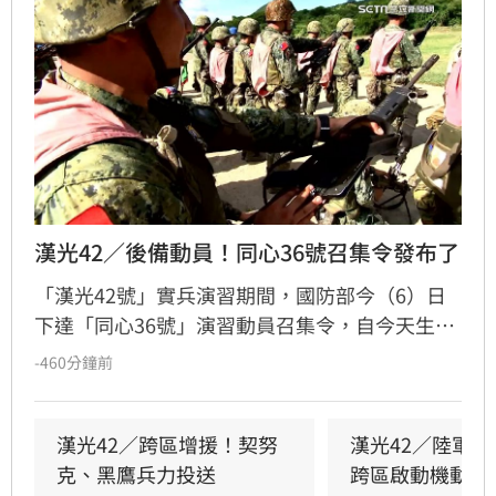
漢光42／後備動員！同心36號召集令發布了
「漢光42號」實兵演習期間，國防部今（6）日
下達「同心36號」演習動員召集令，自今天生
效。
-460分鐘前
漢光42／跨區增援！契努
漢光42／陸軍
克、黑鷹兵力投送
跨區啟動機動長