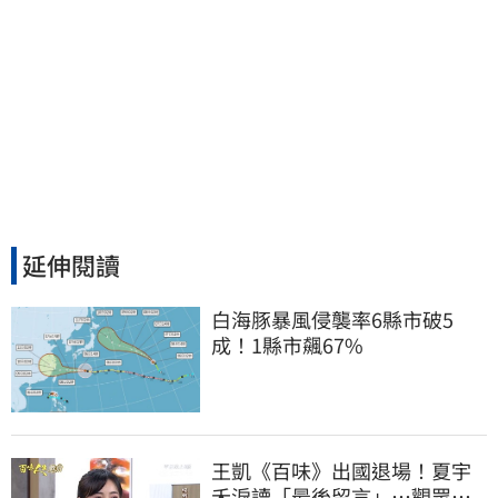
延伸閱讀
白海豚暴風侵襲率6縣市破5
成！1縣市飆67%
王凱《百味》出國退場！夏宇
禾淚讀「最後留言」…觀眾全