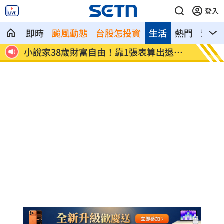
登入
即時
颱風動態
台股怎投資
生活
熱門
影音
為多紅
小說家38歲財富自由！靠1張表算出退休
全聯、
金
付」！