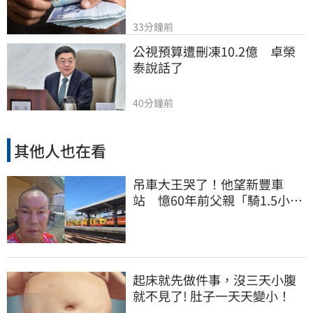
33分鐘前
公視預算遭刪凍10.2億　卓榮
泰說話了
40分鐘前
其他人也在看
吊車大王哭了！他望新豐車
站 憶60年前父親「騎1.5小時
單車載他圓夢」
起床就先做件事，沒三天小腹
就不見了! 肚子一天天變小！