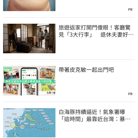
PR
旅遊返家打開門傻眼！客廳驚
見「3大行李」 退休夫妻好心
情全毀
帶著皮克敏一起出門吧
PR
白海豚持續逼近！氣象署曝
「這時間」最靠近台灣：暴風
圈來襲了