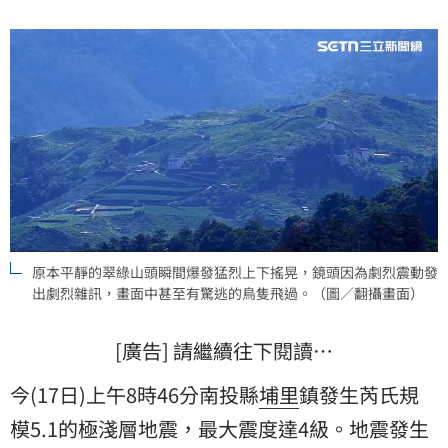
感極為強烈。氣象署地震測報中心主任吳健富表示，這
起地震主因為板塊擠壓導致「應力東傳」，屬於獨立事
件
原本平靜的翠綠山頭瞬間爆發猛烈上下搖晃，鏡頭因為劇烈震動發
出劇烈雜訊，畫面中甚至有驚逃的鳥隻飛過。（圖／翻攝畫面）
[廣告] 請繼續往下閱讀…
今(17日)上午8時46分南投縣
埔里
鎮發生芮氏規
模5.1的極淺層地震，最大震度達4級。地震發生