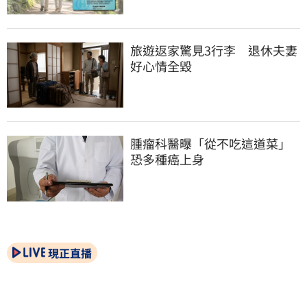
旅遊返家驚見3行李　退休夫妻
好心情全毀
腫瘤科醫曝「從不吃這道菜」
恐多種癌上身
現正直播