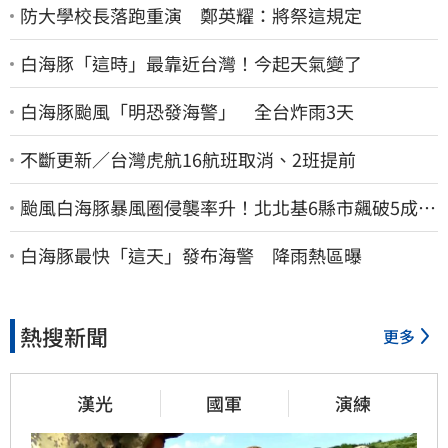
防大學校長落跑重演 鄭英耀：將祭這規定
白海豚「這時」最靠近台灣！今起天氣變了
白海豚颱風「明恐發海警」 全台炸雨3天
不斷更新／台灣虎航16航班取消、2班提前
颱風白海豚暴風圈侵襲率升！北北基6縣市飆破5成
1縣市「最高達67%」
白海豚最快「這天」發布海警 降雨熱區曝
熱搜新聞
更多
漢光
國軍
演練