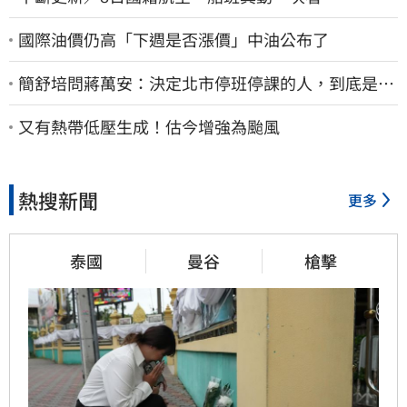
國際油價仍高「下週是否漲價」中油公布了
簡舒培問蔣萬安：決定北市停班停課的人，到底是台
北市長，還是氣象署？
又有熱帶低壓生成！估今增強為颱風
熱搜新聞
更多
泰國
曼谷
槍擊