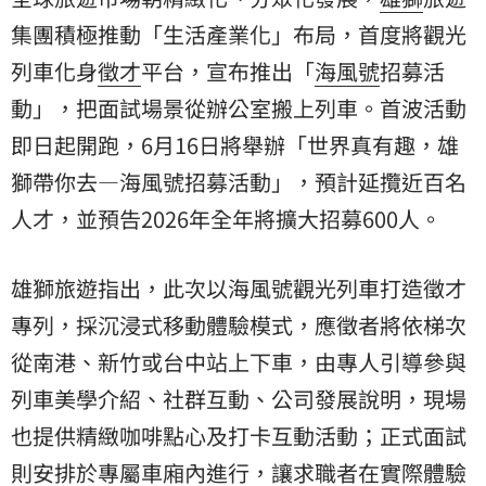
集團積極推動「生活產業化」布局，首度將觀光
列車化身
徵才
平台，宣布推出「
海風號
招募活
動」，把面試場景從辦公室搬上列車。首波活動
即日起開跑，6月16日將舉辦「世界真有趣，雄
獅帶你去—海風號招募活動」，預計延攬近百名
人才，並預告2026年全年將擴大招募600人。
雄獅旅遊指出，此次以海風號觀光列車打造徵才
專列，採沉浸式移動體驗模式，應徵者將依梯次
從南港、新竹或台中站上下車，由專人引導參與
列車美學介紹、社群互動、公司發展說明，現場
也提供精緻咖啡點心及打卡互動活動；正式面試
則安排於專屬車廂內進行，讓求職者在實際體驗