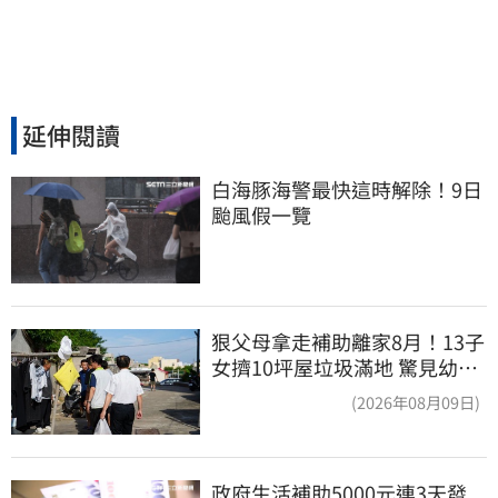
延伸閱讀
白海豚海警最快這時解除！9日
颱風假一覽
狠父母拿走補助離家8月！13子
女擠10坪屋垃圾滿地 驚見幼童
深夜遊蕩
(2026年08月09日)
政府生活補助5000元連3天發 