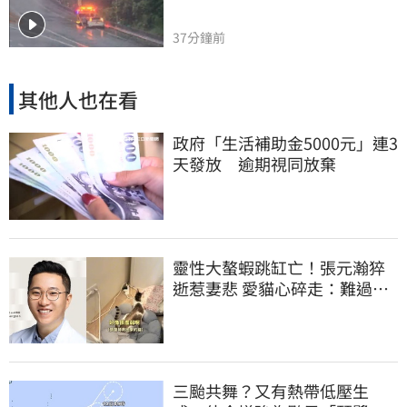
37分鐘前
其他人也在看
政府「生活補助金5000元」連3
天發放 逾期視同放棄
靈性大螯蝦跳缸亡！張元瀚猝
逝惹妻悲 愛貓心碎走：難過不
比我們少
三颱共舞？又有熱帶低壓生