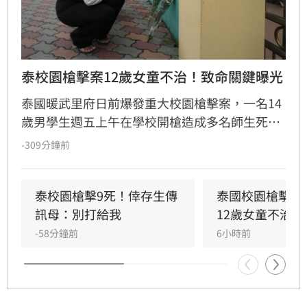
泰校園槍擊案12歲女童不治！致命關鍵曝光
泰國暖武里府日前爆發重大校園槍擊案，一名14
歲男學生週五上午在學校開槍造成多名師生死
傷，之後舉槍自盡，且嫌犯被懷疑案發前已在家
-309分鐘前
中殺害祖父母，而一名12歲女童送醫搶救後傷重
不治，使整起事件死亡人數增加至9人。慘案發
生後，泰國總理阿努廷（Anutin Charnvirakul）
泰校園槍擊9死！倖存生傳
泰國校園槍擊案
隨即承諾推動新的槍枝管制法律，未來擬限制一
訊母：別打給我
12歲女童不治
般民眾攜帶槍枝，僅允許執勤中的政府官員持
-58分鐘前
6小時前
槍。