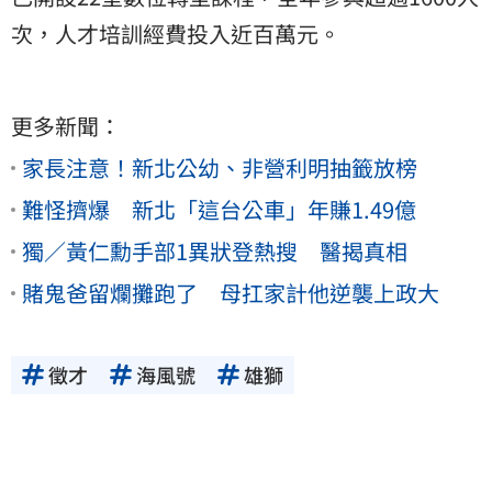
次，人才培訓經費投入近百萬元。
更多新聞：
家長注意！新北公幼、非營利明抽籤放榜
難怪擠爆 新北「這台公車」年賺1.49億
獨／黃仁勳手部1異狀登熱搜 醫揭真相
賭鬼爸留爛攤跑了 母扛家計他逆襲上政大
徵才
海風號
雄獅