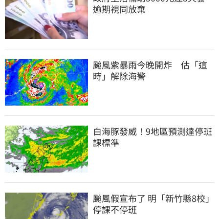
逾期視同放棄
颱風紫暴雨今晚開炸　估「這
時」解除海警
白海豚發威！9地區預測達停班
課標準
颱風假宣布了 明「新竹縣8校」
停課不停班