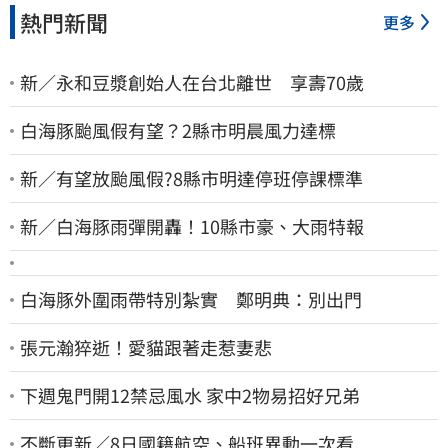
熱門新聞
更多
新／永和豆漿創始人在台北離世 享壽70歲
白海豚颱風假有望？2縣市明晨風力達標
新／有望放颱風假?8縣市明達停班停課標準
新／白海豚雨彈開轟！10縣市豪、大雨特報
白海豚外圍雨帶特別紮實 鄭明典：別出門
張元瀚猝逝！愛貓跟著走惹妻悲
下週鬼門開12禁忌風水 家中2物易招好兄弟
不斷更新／8日國籍航空、船班異動一次看