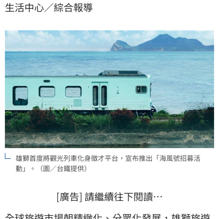
生活中心／綜合報導
延攬近百名人才，並預告2026年全年將擴大招募600
人。
雄獅首度將觀光列車化身徵才平台，宣布推出「海風號招募活
動」。（圖／台鐵提供）
[廣告] 請繼續往下閱讀…
全球旅遊市場朝精緻化、分眾化發展，
雄獅
旅遊