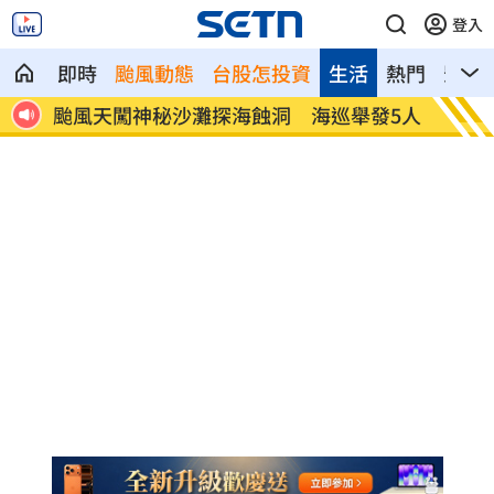
登入
即時
颱風動態
台股怎投資
生活
熱門
影音
大豪
颱風天闖神秘沙灘探海蝕洞 海巡舉發5人
直擊全