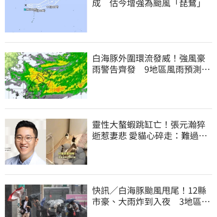
成 估今增強為颱風「琵鷺」
白海豚外圍環流發威！強風豪
雨警告齊發 9地區風雨預測達
停班課標準
靈性大螯蝦跳缸亡！張元瀚猝
逝惹妻悲 愛貓心碎走：難過不
比我們少
快訊／白海豚颱風甩尾！12縣
市豪、大雨炸到入夜 3地區有
大豪雨