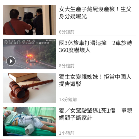
女大生產子藏屍沒產檢！生父
身分疑曝光
6分鐘前
國3休旅車打滑追撞　2車旋轉
360度嚇壞人
8分鐘前
獨生女變親姊妹！拒當中國人
提告遭駁
13分鐘前
獨／女駕駛肇逃1死1傷　單親
媽顧子斷家計
1小時前