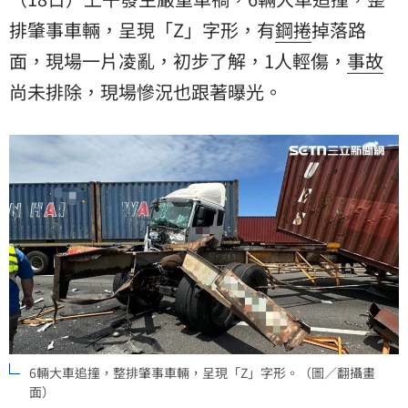
排肇事車輛，呈現「Z」字形，有
鋼捲
掉落路
面，現場一片凌亂，初步了解，1人輕傷，
事故
尚未排除，現場慘況也跟著曝光。
6輛大車追撞，整排肇事車輛，呈現「Z」字形。（圖／翻攝畫
面）