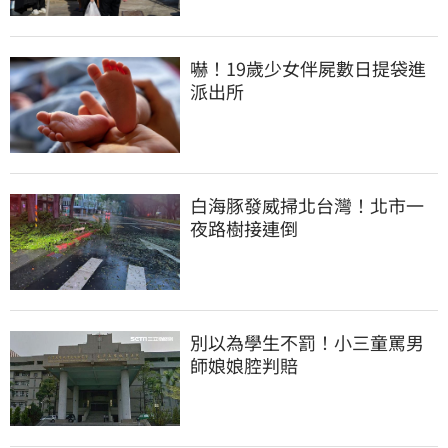
嚇！19歲少女伴屍數日提袋進
派出所
白海豚發威掃北台灣！北市一
夜路樹接連倒
別以為學生不罰！小三童罵男
師娘娘腔判賠