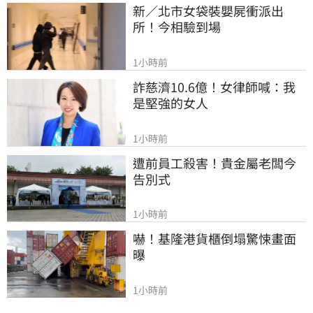
新／北市女袋裝嬰屍衝派出
所！今相驗到場
1小時前
詐慈濟10.6億！女律師喊：我
是堅強的女人
1小時前
遭前員工殺害！貴金屬老闆今
告別式
1小時前
嚇！基隆港貨櫃倒塌驚悚畫面
曝
1小時前