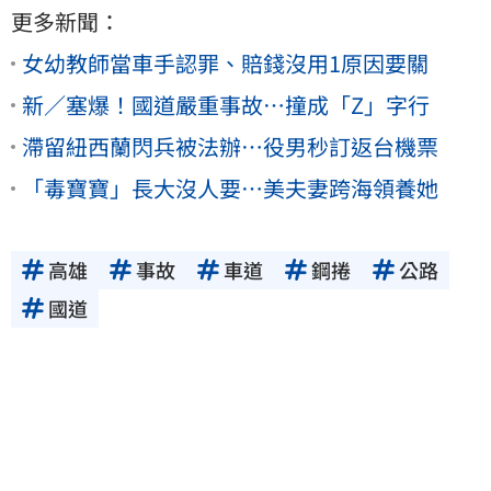
更多新聞：
女幼教師當車手認罪、賠錢沒用1原因要關
新／塞爆！國道嚴重事故…撞成「Z」字行
滯留紐西蘭閃兵被法辦…役男秒訂返台機票
「毒寶寶」長大沒人要…美夫妻跨海領養她
高雄
事故
車道
鋼捲
公路
國道