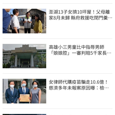
澎湖13子女擠10坪屋！父母離
家8月未歸 縣府救援吃閉門羹原
因曝
高雄小三男童比中指辱男師
「娘娘腔」一審判賠5千家長不
服上訴 二審更慘
女律師代購疫苗騙走10.6億！
慈濟多年未報案原因曝：檢警
上門才知被騙