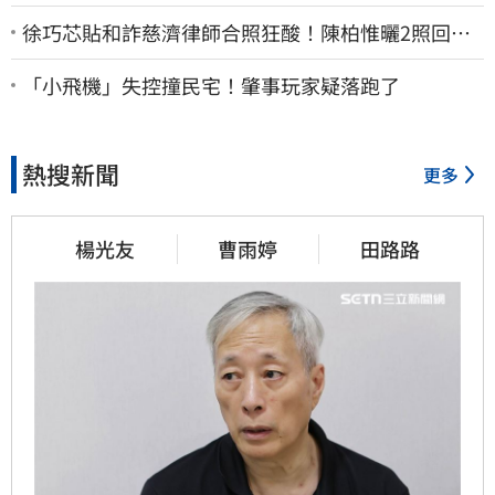
徐巧芯貼和詐慈濟律師合照狂酸！陳柏惟曬2照回擊
網笑翻
「小飛機」失控撞民宅！肇事玩家疑落跑了
熱搜新聞
更多
楊光友
曹雨婷
田路路