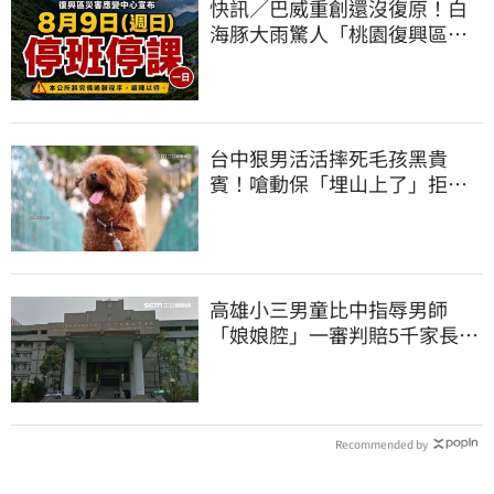
快訊／巴威重創還沒復原！白
海豚大雨驚人「桃園復興區」
緊急停班停課
台中狠男活活摔死毛孩黑貴
賓！嗆動保「埋山上了」拒交
屍體 下場曝光
高雄小三男童比中指辱男師
「娘娘腔」一審判賠5千家長不
服上訴 二審更慘
Recommended by