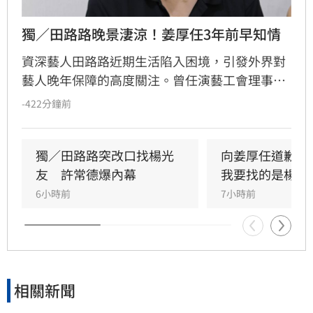
獨／田路路晚景淒涼！姜厚任3年前早知情
資深藝人田路路近期生活陷入困境，引發外界對
藝人晚年保障的高度關注。曾任演藝工會理事長
的姜厚任透露，早在三年前就曾目睹田路路處境
-422分鐘前
艱難，當時在友人的協助下曾提供臨時棲身之
所。姜厚任分析，演藝圈本質上是高風險行業，
工作機會受環境萎縮影響，藝人職涯充滿不確定
獨／田路路突改口找楊光
向姜厚任道歉　
性，即便曾風光一時也難保晚年順遂。他回顧當
友　許常德爆內幕
我要找的是楊光
年將演員工會擴大為演藝工會，旨在為更多影視
6小時前
7小時前
從業人員建立基礎保障，希望透過制度完善讓後
進受惠。然而田路路的現況，仍深刻映照出娛樂
圈光鮮亮麗背後，隱藏著收入不穩定與生存資源
匱乏的殘酷真相，也再次敲響藝人職涯規劃與社
會支援體系的警鐘。
相關新聞