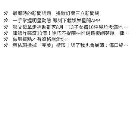
最即時的新聞話題 追蹤訂閱三立新聞網
一手掌握明星動態 即刻下載娛樂星聞APP
狠父母拿走補助離家8月！13子女擠10坪屋垃圾滿地 驚
見幼童深夜遊蕩
律師詐慈濟10億！徐巧芯提陳柏惟踢鐵板網笑爆 律師
再曬1照補刀
做到這點才有資格說愛你
PR
蔡依珊撕掉「完美」標籤！認了我也會崩潰：傷口終究
會癒合