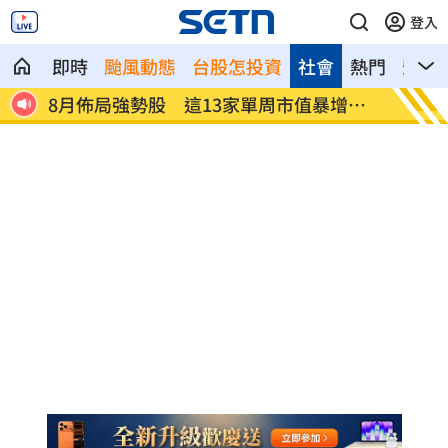
登入
即時
颱風動態
台股怎投資
社會
熱門
影音
恐遭盜
8月佈局強勢股 這13家單周市值暴增千
許富凱
億