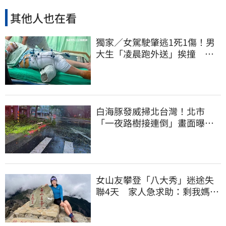
其他人也在看
獨家／女駕駛肇逃1死1傷！男
大生「凌晨跑外送」挨撞 媽
淚：家快瓦解
白海豚發威掃北台灣！北市
「一夜路樹接連倒」畫面曝
15米巨樹躺路中央
女山友攀登「八大秀」迷途失
聯4天 家人急求助：剩我媽還
沒找到