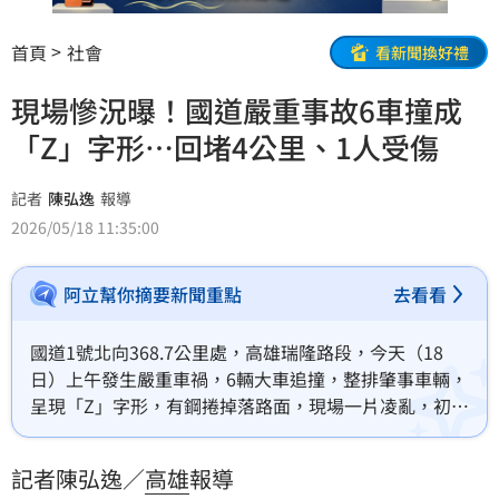
首頁
社會
看新聞換好禮
現場慘況曝！國道嚴重事故6車撞成
「Z」字形…回堵4公里、1人受傷
記者
陳弘逸
報導
2026/05/18 11:35:00
阿立幫你摘要新聞重點
去看看
國道1號北向368.7公里處，高雄瑞隆路段，今天（18
日）上午發生嚴重車禍，6輛大車追撞，整排肇事車輛，
呈現「Z」字形，有鋼捲掉落路面，現場一片凌亂，初步
了解，1人輕傷，事故尚未排除，現場慘況也跟著曝光。
記者陳弘逸／
高雄
報導