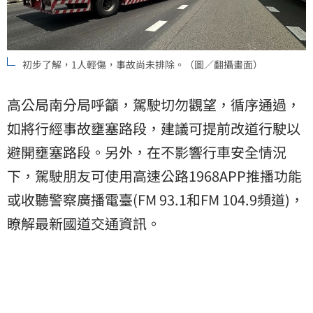
初步了解，1人輕傷，事故尚未排除。（圖／翻攝畫面）
高公局南分局呼籲，駕駛切勿觀望，循序通過，
如將行經事故壅塞路段，建議可提前改道行駛以
避開壅塞路段。另外，在不影響行車安全情況
下，駕駛朋友可使用高速公路1968APP推播功能
或收聽警察廣播電臺(FM 93.1和FM 104.9頻道)，
瞭解最新國道交通資訊。