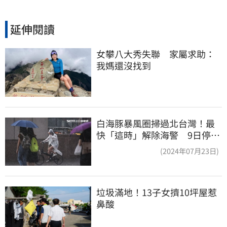
延伸閱讀
女攀八大秀失聯　家屬求助：
我媽還沒找到
白海豚暴風圈掃過北台灣！最
快「這時」解除海警 9日停班
停課一覽
(2024年07月23日)
垃圾滿地！13子女擠10坪屋惹
鼻酸