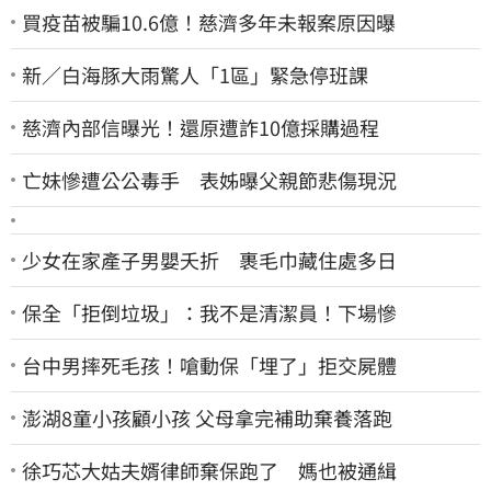
買疫苗被騙10.6億！慈濟多年未報案原因曝
新／白海豚大雨驚人「1區」緊急停班課
慈濟內部信曝光！還原遭詐10億採購過程
亡妹慘遭公公毒手 表姊曝父親節悲傷現況
少女在家產子男嬰夭折 裹毛巾藏住處多日
保全「拒倒垃圾」：我不是清潔員！下場慘
台中男摔死毛孩！嗆動保「埋了」拒交屍體
澎湖8童小孩顧小孩 父母拿完補助棄養落跑
徐巧芯大姑夫婿律師棄保跑了 媽也被通緝