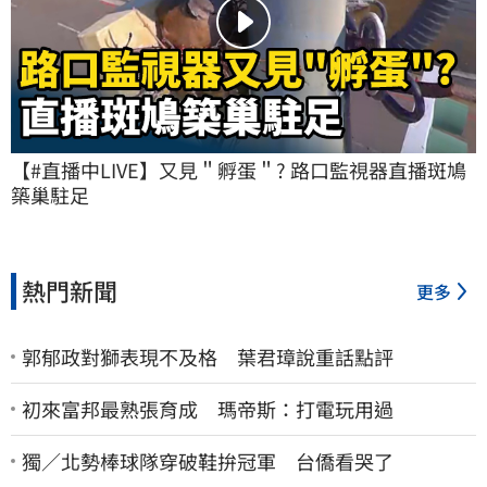
【#直播中LIVE】又見＂孵蛋＂? 路口監視器直播斑鳩
築巢駐足
熱門新聞
更多
郭郁政對獅表現不及格 葉君璋說重話點評
初來富邦最熟張育成 瑪帝斯：打電玩用過
獨／北勢棒球隊穿破鞋拚冠軍 台僑看哭了