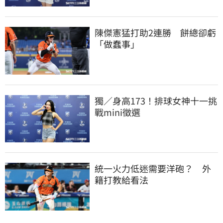
陳傑憲猛打助2連勝　餅總卻虧
「做蠢事」
獨／身高173！排球女神十一挑
戰mini徵選
統一火力低迷需要洋砲？　外
籍打教給看法