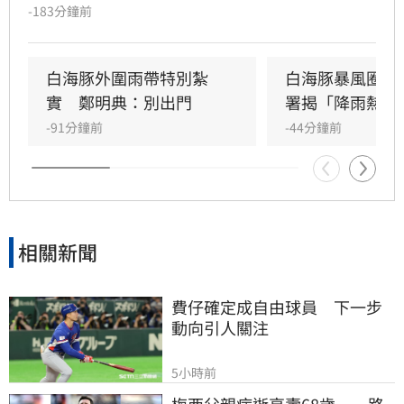
天是影響最劇烈時刻。受外圍環流影響，中北部
-183分鐘前
山區恐現大豪雨，新竹苗栗累積雨量上看350毫
米，花東地區則受沉降作用影響，持續出現38度
極端高溫。沿海地區風浪強勁，基隆北海岸掀起
白海豚外圍雨帶特別紮
白海豚暴風圈縮
6米巨浪，適逢年度大潮，低窪地區務必慎防積
實　鄭明典：別出門
署揭「降雨熱區
淹水。預計颱風將於9日晚間登陸中國後減弱，
-91分鐘前
-44分鐘前
北部降雨有望在10日清晨趨緩，提醒民眾父親節
連假期間避免前往山區及海邊活動，並隨時留意
氣象署最新發布的豪雨特報與防颱資訊，確保生
命財產安全。
相關新聞
費仔確定成自由球員　下一步
動向引人關注
5小時前