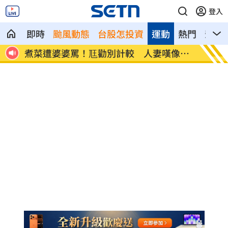
登入
即時
颱風動態
台股怎投資
運動
熱門
影音
素助旺
煮菜遭婆婆罵！尫勸別計較 人妻嘆像台
新／白
傭
報