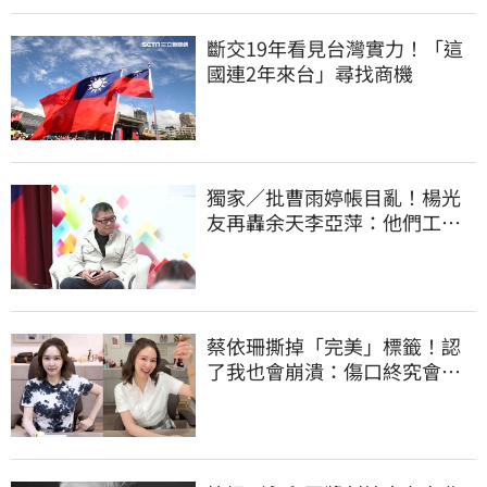
斷交19年看見台灣實力！「這
國連2年來台」尋找商機
獨家／批曹雨婷帳目亂！楊光
友再轟余天李亞萍：他們工會
跟演藝圈沒關
蔡依珊撕掉「完美」標籤！認
了我也會崩潰：傷口終究會癒
合