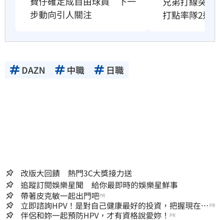
費仔確定成自由球員　下一
兄弟打線突破
步動向引人關注
打點率隊2連
DAZN
中職
日職
改版大回饋 熱門3C大獎接力送
追蹤訂閱娛樂星聞 給你最即時的娛樂星鮮事
帶著皮克敏一起出門吧
PR
立即諮詢HPV！是對自己健康最好的投資，把握現在不
PR
嫌晚！
伴侶和妳一起預防HPV，才有資格說愛妳！
PR