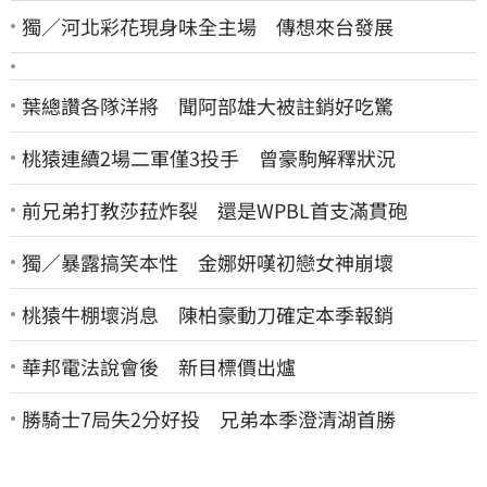
獨／河北彩花現身味全主場 傳想來台發展
葉總讚各隊洋將 聞阿部雄大被註銷好吃驚
桃猿連續2場二軍僅3投手 曾豪駒解釋狀況
前兄弟打教莎菈炸裂 還是WPBL首支滿貫砲
獨／暴露搞笑本性 金娜妍嘆初戀女神崩壞
桃猿牛棚壞消息 陳柏豪動刀確定本季報銷
華邦電法說會後 新目標價出爐
勝騎士7局失2分好投 兄弟本季澄清湖首勝