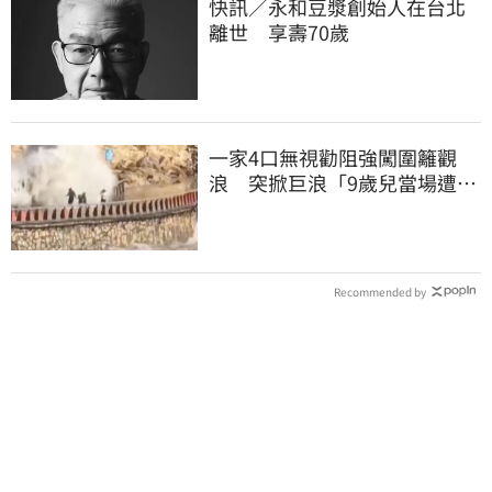
快訊／永和豆漿創始人在台北
離世 享壽70歲
一家4口無視勸阻強闖圍籬觀
浪 突掀巨浪「9歲兒當場遭捲
入海」
Recommended by