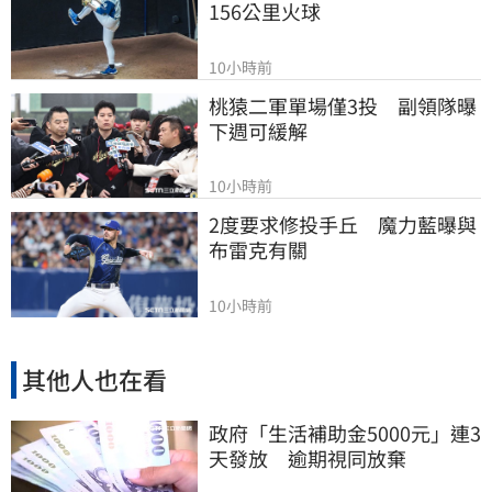
156公里火球
10小時前
桃猿二軍單場僅3投　副領隊曝
下週可緩解
10小時前
2度要求修投手丘　魔力藍曝與
布雷克有關
10小時前
其他人也在看
政府「生活補助金5000元」連3
天發放 逾期視同放棄