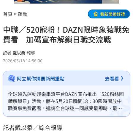
首頁
運動
看新聞換好禮
中職／520寵粉！DAZN限時象猿戰免
費看 加碼宣布解鎖日職交流戰
記者
戴以柔
報導
2026/05/18 14:56:00
阿立幫你摘要新聞重點
去看看
全球領先運動娛樂串流平台DAZN宣布推出「520粉絲回
饋解鎖日」活動，將在5月20日晚間18：30限時開放中
職賽事免費觀看，邀請全台球迷一同感受最即時、最熱
血的棒球娛樂體驗。
記者戴以柔／綜合報導