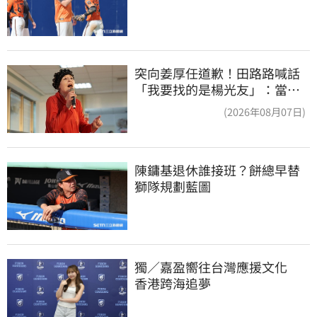
突向姜厚任道歉！田路路喊話
「我要找的是楊光友」：當時
太衝動
(2026年08月07日)
陳鏞基退休誰接班？餅總早替
獅隊規劃藍圖
獨／嘉盈嚮往台灣應援文化　
香港跨海追夢