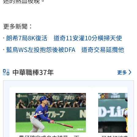
迷的熱血夜晚。
更多新聞：
朗希7局8K復活 道奇11安灌10分橫掃天使
藍鳥WS左投抱怨後被DFA 道奇交易延攬他
中華職棒37年
更多