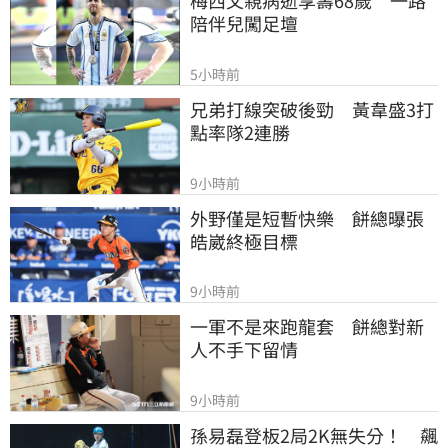
梅西父親病逝享壽68歲　一路
陪伴兒闖足壇
5小時前
兄弟打線突破後勁　黃韋盛3打
點率隊2連勝
9小時前
外野僅是短暫快樂　餅總曝張
皓崴終極目標
9小時前
一軍不是來跑龍套　餅總對新
人不手下留情
9小時前
孫易磊登板2局2K無失分！　飆