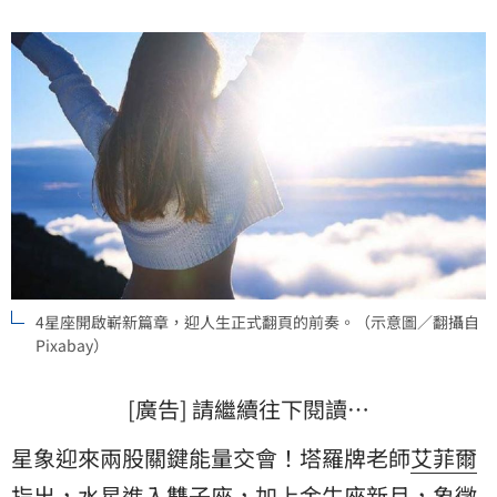
4星座開啟嶄新篇章，迎人生正式翻頁的前奏。（示意圖／翻攝自
Pixabay）
[廣告] 請繼續往下閱讀…
星象迎來兩股關鍵能量交會！塔羅牌老師
艾菲爾
指出，水星進入
雙子座
，加上
金牛座
新月，象徵