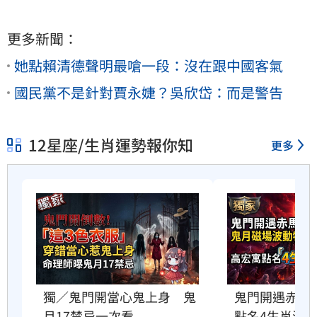
更多新聞：
她點賴清德聲明最嗆一段：沒在跟中國客氣
國民黨不是針對賈永婕？吳欣岱：而是警告
12星座/生肖運勢報你知
更多
鬼門開遇赤馬
獨／鬼門開當心鬼上身　鬼
點名4生肖注
月17禁忌一次看