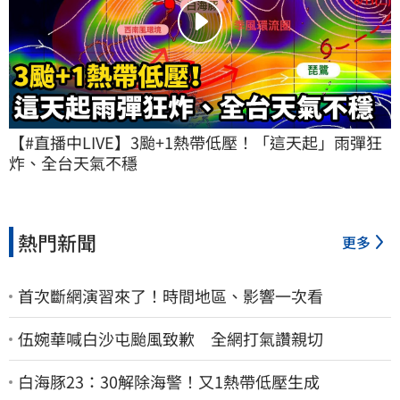
【#直播中LIVE】3颱+1熱帶低壓！「這天起」雨彈狂
炸、全台天氣不穩
熱門新聞
更多
首次斷網演習來了！時間地區、影響一次看
伍婉華喊白沙屯颱風致歉 全網打氣讚親切
白海豚23：30解除海警！又1熱帶低壓生成