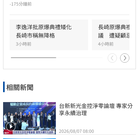
為捍衛國格果斷拒絕出席。印太戰略智庫執行長
-175分鐘前
矢板明夫發文力挺，痛批長崎市長期享受台日友
好紅利，卻因顧慮北京而配合矮化台灣，此舉不
僅傷害支持日本的友人，更背離日本國家利益。
李逸洋批原爆典禮矮化　
長崎原爆典禮台
矢板明夫指出，長崎市長期高舉和平大旗，卻對
長崎市稱無降格
議　遭疑顧忌中
中國擴充核武與台海武嚇噤聲，這種政治迎合行
3小時前
4小時前
為完全本末倒置。台灣在半導體產業與震災救援
對日貢獻良多，長崎市如此處理方式不僅令人遺
憾，更引發輿論強烈反彈，矢板明夫呼籲長崎市
應正視真正的和平威脅者，勿再因錯誤的政治考
量傷害台日深厚情誼。
相關新聞
台新新光金控淨零論壇 專家分
享永續治理
2026/08/07 08:00