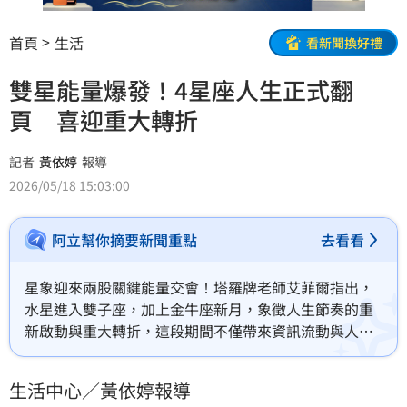
首頁
生活
看新聞換好禮
雙星能量爆發！4星座人生正式翻
頁 喜迎重大轉折
記者
黃依婷
報導
2026/05/18 15:03:00
阿立幫你摘要新聞重點
去看看
星象迎來兩股關鍵能量交會！塔羅牌老師艾菲爾指出，
水星進入雙子座，加上金牛座新月，象徵人生節奏的重
新啟動與重大轉折，這段期間不僅帶來資訊流動與人際
互動的加速，也為部分星座開啟嶄新篇章，他也特別點
名4星座，不只是短期運勢提升，更像是人生正式翻頁的
生活中心／黃依婷報導
前奏。