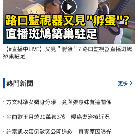
【#直播中LIVE】又見＂孵蛋＂? 路口監視器直播斑鳩
築巢駐足
熱門新聞
更多
方文琳準女婿身分曝 竟與張惠妹有這關係
金曲歌王月燒20萬養3孩 曝癌妻治療近況
許富凱攻蛋倒數突公開道歉 真實原因曝光