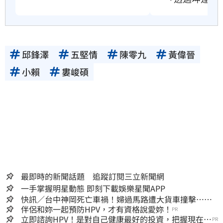
邱鋒澤
五堅情
陳零九
黃偉晉
小賴
婁峻碩
最即時的新聞話題 追蹤訂閱三立新聞網
一手掌握明星動態 即刻下載娛樂星聞APP
快訊／台中神岡死亡車禍！婦過馬路遭大貨車撞擊…下
半身輾碎慘死路口
伴侶和妳一起預防HPV，才有資格說愛妳！
PR
立即諮詢HPV！是對自己健康最好的投資，把握現在不
PR