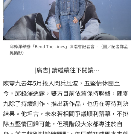
邱鋒澤舉辦「Bend The Lines」演唱會記者會。（圖／記者鄭孟
晃攝影）
[廣告] 請繼續往下閱讀…
陳零九去年5月捲入閃兵風波，五堅情休團至
今。邱鋒澤透露，雙方目前依舊保持聯絡，陳零
九除了持續創作、推出新作品，也仍在等待判決
結果。他坦言，未來若相關爭議順利落幕，不排
除五堅情回歸可能，但現階段大家都專注於自
身，並未特別討論時間點，如同當初成團本來就