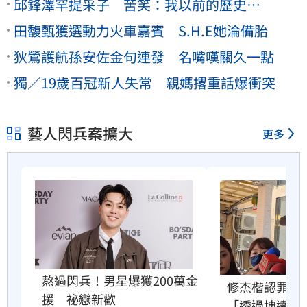
邱鋒澤罕提采子 苦笑：我以前的歷史…
田馥甄獲選動力火車嘉賓 S.H.E她淪備胎
狄鶯護航孫安佐金句連發 名嘴嘆關久一點
獨／19歲百冠新人失常 親媽撂重話爆衝突
藝人閃兵案擴大
更多
熬過閃兵！男星爆獲200萬金
修杰楷認罪求
援　祕戀新歡
「透過坤達」