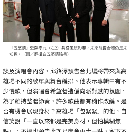
「五堅情」受陳零九（左2）兵役風波影響，未來能否合體仍是未
知數。（圖／翻攝自五堅情臉書）
談及演唱會內容，邱鋒澤預告台北場將帶來與高
雄場不同的歌單與舞台編排。他表示專輯中有不
少慢歌，但演唱會希望營造偏向派對感的氛圍，
為了維持整體節奏，許多歌曲都有稍作改編。是
否有機會展現身材？高雄場「包緊緊」的他，自
信笑說「一直以來都是完美身材，但怕模糊焦
點」，不過也預告此次尺度會再大一點，留下不