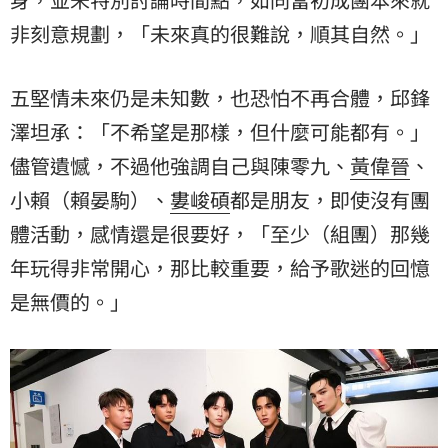
非刻意規劃，「未來真的很難說，順其自然。」
五堅情未來仍是未知數，也恐怕不再合體，邱鋒
澤坦承：「不希望是那樣，但什麼可能都有。」
儘管遺憾，不過他強調自己與陳零九、
黃偉晉
、
小賴
（賴晏駒）、
婁峻碩
都是朋友，即使沒有團
體活動，感情還是很要好，「至少（組團）那幾
年玩得非常開心，那比較重要，給予歌迷的回憶
是無價的。」