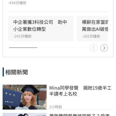
由戚薇AI分身演出的首部作品《末日盛夏》今（7
-434分鐘前
日）釋出首波宣傳影片後，畫面中的運鏡手法卻
意外引爆全網怒火。預告片開場採用「裙下仰拍
視角」，鏡頭直接從角色雙腿之間低角度直視裙
中企署攜3科技公司　助中
裸辭在家當奶爸
底，被指帶有強烈的偷窺暗示，導致原本備受期
小企業數位轉型
萬做出AI破億神
待的AI技術創新慘遭好評翻車。
-242分鐘前
-182分鐘前
相關新聞
Mina同學發聲　揭她19歲半工
半讀考上名校
2小時前
蕭敬騰開餐廳被當盤子？房東