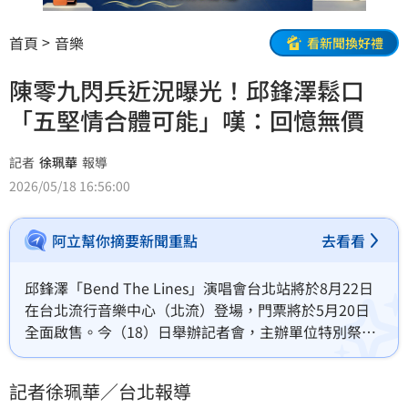
首頁
音樂
看新聞換好禮
陳零九閃兵近況曝光！邱鋒澤鬆口
「五堅情合體可能」嘆：回憶無價
記者
徐珮華
報導
2026/05/18 16:56:00
阿立幫你摘要新聞重點
去看看
邱鋒澤「Bend The Lines」演唱會台北站將於8月22日
在台北流行音樂中心（北流）登場，門票將於5月20日
全面啟售。今（18）日舉辦記者會，主辦單位特別祭出
「嘉賓邀請任務卡」，要他替歌迷尋找最適合的嘉賓人
選。談及所屬團體「五堅情」合體可能，他坦言：「合
記者徐珮華／台北報導
體會有點難，零九（陳零九）的事情大家都知道。」