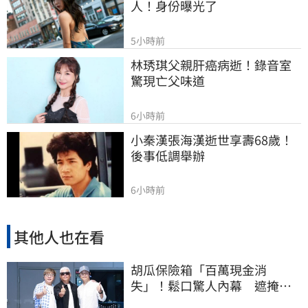
人！身份曝光了
5小時前
林琇琪父親肝癌病逝！錄音室
驚現亡父味道
6小時前
小秦漢張海漢逝世享壽68歲！
後事低調舉辦
6小時前
其他人也在看
胡瓜保險箱「百萬現金消
失」！鬆口驚人內幕 遮掩滅
證遭丁柔安抓包