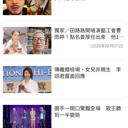
獨家／田路路開嗆演藝工會曹
雨婷！點名姜厚任出來 他16
字回應了
(2026年08月07日)
傳離婚檢場、女兒非親生　李
翊君露面回應
選手一開口驚豔全場　歌王聽
到一半變臉