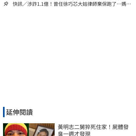
嫌晚！
快訊／涉詐1.1億！曾任徐巧芯大姑律師棄保跑了…媽也
離境 桃檢發通緝
延伸閱讀
黃明志二舅猝死住家！屍體發
臭一週才發現