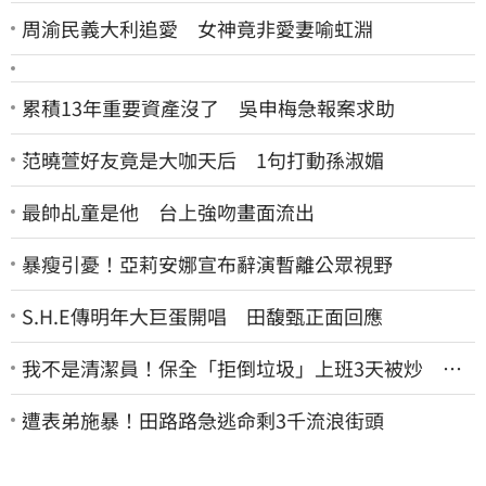
周渝民義大利追愛 女神竟非愛妻喻虹淵
累積13年重要資產沒了 吳申梅急報案求助
范曉萱好友竟是大咖天后 1句打動孫淑媚
最帥乩童是他 台上強吻畫面流出
暴瘦引憂！亞莉安娜宣布辭演暫離公眾視野
S.H.E傳明年大巨蛋開唱 田馥甄正面回應
我不是清潔員！保全「拒倒垃圾」上班3天被炒 找
法院討公道結果出爐
遭表弟施暴！田路路急逃命剩3千流浪街頭