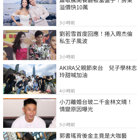
溢價快10萬
3小時前
劉若雪首度回應！捲入周杰倫
私生子風波
3小時前
AKIRA父親節來台　兒子學林志
玲甜喊加油
4小時前
小刀離婚台玻二千金林文晴！
情變原因曝光
5小時前
郭書瑤背後金主竟是大咖藝