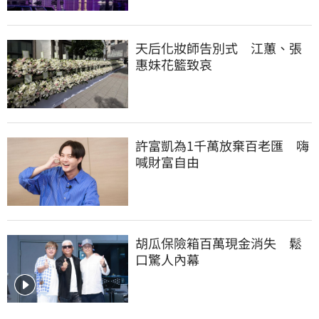
天后化妝師告別式　江蕙、張
惠妹花籃致哀
許富凱為1千萬放棄百老匯　嗨
喊財富自由
胡瓜保險箱百萬現金消失　鬆
口驚人內幕