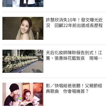
許慧欣消失10年！發文曝光近
況 回顧22年前出道成長歷程
天后化妝師陳聆薇告別式！江
蕙、張惠妹花籃致哀 現場白
色花海圍繞
影／快唱給爸爸聽！父親節經
典歌曲 你會唱幾首？