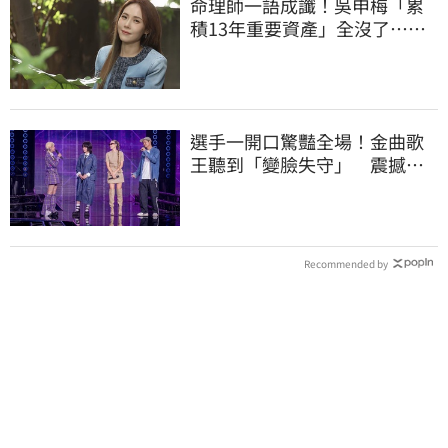
命理師一語成讖！吳申梅「累
積13年重要資產」全沒了…急
報案求助
選手一開口驚豔全場！金曲歌
王聽到「變臉失守」 震撼畫
面全被拍
Recommended by