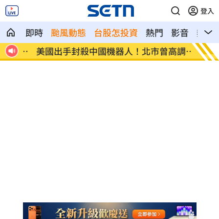
登入
即時
颱風動態
台股怎投資
熱門
影音
熱搜
報
美國出手封殺中國機器人！北市曾高調引
初來富
進
過