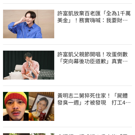
許富凱放棄百老匯「全為1千萬
美金」！務實嗨喊：我要財富
自由了
許富凱父親節開唱！攻蛋倒數
「突向幕後功臣道歉」真實原
因曝光
黃明志二舅猝死住家！「屍體
發臭一週」才被發現 打工40
年悲慘餘生曝