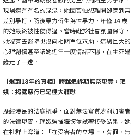
現場還有有名的混混，她因害怕想離開卻遭到無
差別暴打，隨後暴力衍生為性暴力，年僅 14 歲
的她最終被性侵得逞。當時礙於社會氛圍保守，
她沒有去醫院也沒向相關單位求助，這場巨大的
心理創傷甚至讓她近年一度情緒不穩，在生死邊
緣走了一遭。
【遲到18年的真相】跨越追訴期無奈現實，珉
娥：揭露惡行已是極大藉慰
歷經漫長的法庭抗爭，面對無法實質處罰加害者
的法律現實，珉娥選擇釋懷並試著接受結果。她
在社群上寫道：「在受害者的立場上，有罪、無