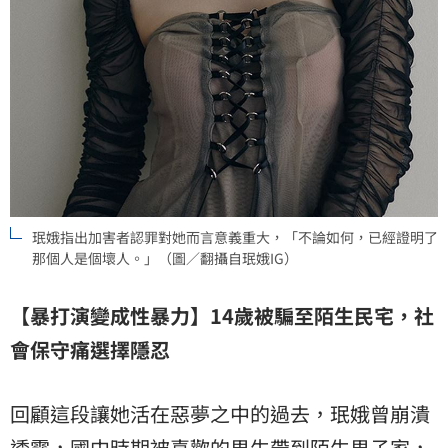
珉娥指出加害者認罪對她而言意義重大，「不論如何，已經證明了
那個人是個壞人。」（圖／翻攝自珉娥IG）
【暴打演變成性暴力】14歲被騙至陌生民宅，社
會保守痛選擇隱忍
回顧這段讓她活在惡夢之中的過去，珉娥曾崩潰
透露，國中時期被喜歡的男生帶到陌生男子家，