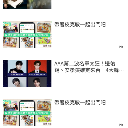
帶著皮克敏一起出門吧
PR
AAA第二波名單太狂！邊佑
錫、安孝燮確定來台 4大韓劇
男神12月炸高雄
帶著皮克敏一起出門吧
PR