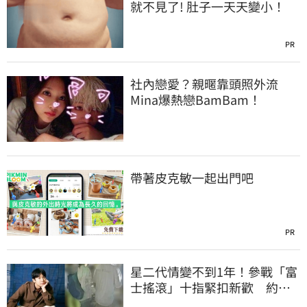
就不見了! 肚子一天天變小！
PR
社內戀愛？親暱靠頭照外流
Mina爆熱戀BamBam！
帶著皮克敏一起出門吧
PR
星二代情變不到1年！參戰「富
士搖滾」十指緊扣新歡 約會
畫面被抓包