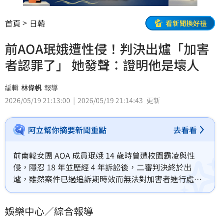
首頁
日韓
看新聞換好禮
前AOA珉娥遭性侵！判決出爐「加害
者認罪了」 她發聲：證明他是壞人
編輯
林偉帆
報導
2026/05/19 21:13:00
2026/05/19 21:14:43
更新
阿立幫你摘要新聞重點
去看看
前南韓女團 AOA 成員珉娥 14 歲時曾遭校園霸凌與性
侵，隱忍 18 年並歷經 4 年訴訟後，二審判決終於出
爐，雖然案件已過追訴期時效而無法對加害者進行處
罰，但加害者在法庭上親口承認了性侵罪。珉娥對此欣
慰表示，雖然傷害罪未成立且無法施加刑罰，但加害者
娛樂中心／綜合報導
認罪對她而言已是重大意義，像完成了長久以來的功