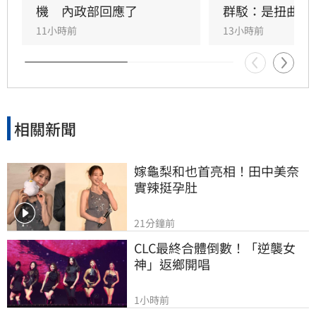
董事長兼總經理，展現強化公司治理決心。兆基
機　內政部回應了
群駁：是扭曲抹
屋管強調，公司經營團隊將遵循上市櫃規範，持
11小時前
13小時前
續落實內部稽核，並按既定規劃於明年上半年申
請公開發行及登錄興櫃，穩健邁向IPO之路，確
保投資人權益與市場信心不受動搖。
相關新聞
嫁龜梨和也首亮相！田中美奈
實辣挺孕肚
21分鐘前
CLC最終合體倒數！「逆襲女
神」返鄉開唱
1小時前