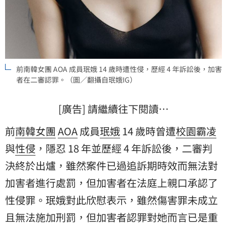
前南韓女團 AOA 成員珉娥 14 歲時遭性侵，歷經 4 年訴訟後，加害
者在二審認罪。（圖／翻攝自珉娥IG）
[廣告] 請繼續往下閱讀…
前
南韓女團
AOA
成員
珉娥
14 歲時曾遭
校園霸凌
與
性侵
，隱忍 18 年並歷經 4 年訴訟後，二審判
決終於出爐，雖然案件已過追訴期時效而無法對
加害者進行處罰，但加害者在法庭上親口承認了
性侵罪
。珉娥對此欣慰表示，雖然傷害罪未成立
且無法施加刑罰，但加害者認罪對她而言已是重