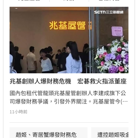
兆基創辦人爆財務危機　宏碁救火指派董座
國內包租代管龍頭兆基屋管創辦人李建成旗下公
司爆發財務爭議，引發外界關注。兆基屋管今(5)
日發布聲明澄清，公司與「趙姬投資」等企業財
11小時前
務法人各自獨立，營運資金穩健且無發行公司
債，上半年稅前EPS約3元，營運不受外界風波影
響。同時，董事會宣布由宏碁派任的李文詳接任
趙姬、寄居蟹爆發財務危
遭控趙姬吸金幫