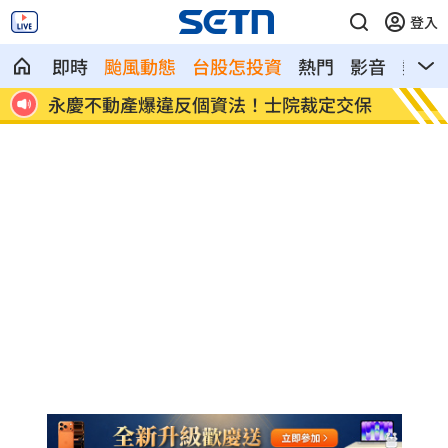
登入
即時
颱風動態
台股怎投資
熱門
影音
熱搜
冷出
永慶不動產爆違反個資法！士院裁定交保
嗆妻：
線