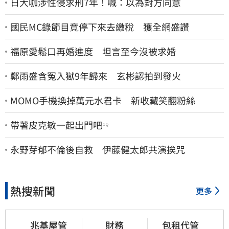
日大咖涉性侵求刑7年！喊：以為對方同意
國民MC錄節目竟停下來去繳稅 獲全網盛讚
福原愛鬆口再婚進度 坦言至今沒被求婚
鄭雨盛含冤入獄9年歸來 玄彬認拍到發火
MOMO手機換掉萬元水君卡 新收藏笑翻粉絲
帶著皮克敏一起出門吧
PR
永野芽郁不倫後自救 伊藤健太郎共演挨咒
熱搜新聞
更多
兆基屋管
財務
包租代管