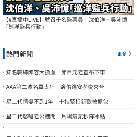
【#直播中LIVE】號召千名監票員！沈伯洋、吳沛憶
「巡洋監兵行動」
熱門新聞
更多
知名韓綜陣容大換血 節目元老宣布下車
AAA第二波名單太狂 邊佑錫安孝燮來台
星二代情變不到1年 十指緊扣新歡被抓包
星二代怒嗆老公醜聞 片場氣氛秒降冰點