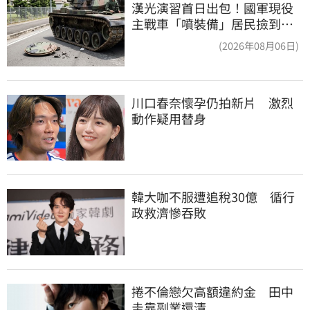
漢光演習首日出包！國軍現役
主戰車「噴裝備」居民撿到零
件…軍方說話了
(2026年08月06日)
川口春奈懷孕仍拍新片　激烈
動作疑用替身
韓大咖不服遭追稅30億　循行
政救濟慘吞敗
捲不倫戀欠高額違約金　田中
圭靠副業還清