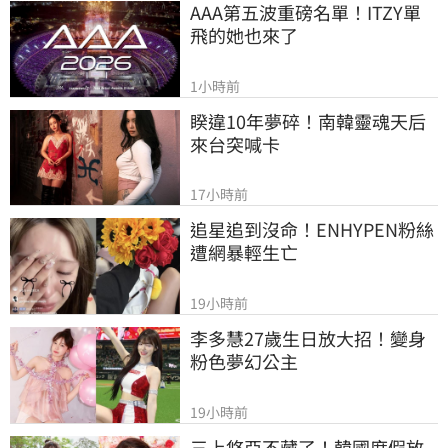
AAA第五波重磅名單！ITZY單
飛的她也來了
1小時前
睽違10年夢碎！南韓靈魂天后
來台突喊卡
17小時前
追星追到沒命！ENHYPEN粉絲
遭網暴輕生亡
19小時前
李多慧27歲生日放大招！變身
粉色夢幻公主
19小時前
三上悠亞不藏了！韓國度假放