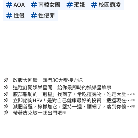
AOA
南韓女團
珉娥
校園霸凌
性侵
性侵罪
改版大回饋 熱門3C大獎接力送
追蹤訂閱娛樂星聞 給你最即時的娛樂星鮮事
腹部脂肪的「剋星」找到了，常吃這幾物，吃走大肚
PR
囊，瘦出小蠻腰
立即諮詢HPV！是對自己健康最好的投資，把握現在不
PR
嫌晚！
減肥首選，檸檬加它，堅持一週，腰細了，瘦到你懷疑
PR
人生
帶著皮克敏一起出門吧
PR