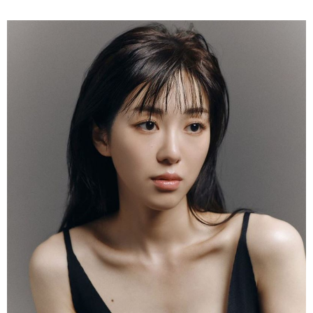
課，她也藉此鼓勵所有受害者不要責怪自己、要勇敢發
聲，粉絲們見狀也紛紛湧入社群為她的勇敢加油打氣。