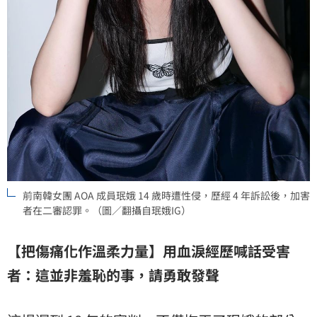
前南韓女團 AOA 成員珉娥 14 歲時遭性侵，歷經 4 年訴訟後，加害
者在二審認罪。（圖／翻攝自珉娥IG）
【把傷痛化作溫柔力量】用血淚經歷喊話受害
者：這並非羞恥的事，請勇敢發聲