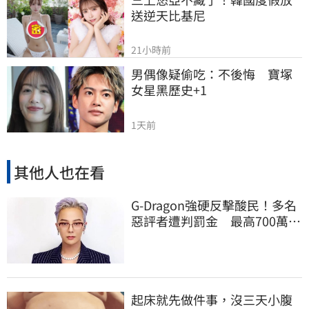
送逆天比基尼
21小時前
男偶像疑偷吃：不後悔　寶塚
女星黑歷史+1
1天前
其他人也在看
G-Dragon強硬反擊酸民！多名
惡評者遭判罰金 最高700萬韓
元
起床就先做件事，沒三天小腹