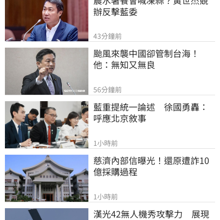
辦反擊藍委
43分鐘前
颱風來襲中國卻管制台海！
他：無知又無良
56分鐘前
藍重提統一論述　徐國勇轟：
呼應北京敘事
1小時前
慈濟內部信曝光！還原遭詐10
億採購過程
1小時前
漢光42無人機秀攻擊力　展現