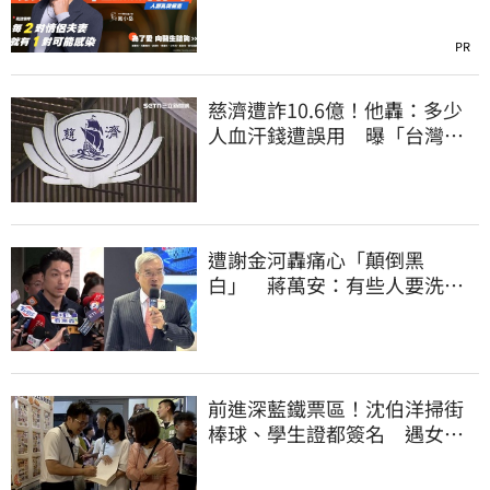
PR
慈濟遭詐10.6億！他轟：多少
人血汗錢遭誤用 曝「台灣這
法律」過時百年
遭謝金河轟痛心「顛倒黑
白」 蔣萬安：有些人要洗人
民記憶，但洗不掉的
前進深藍鐵票區！沈伯洋掃街
棒球、學生證都簽名 遇女子
叫囂「吵死了」