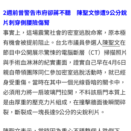
2週前曾警告市府卻蔣不聽 陳聖文慘遭9公分銳
片刺穿側腰險傷腎
事實上，這場震驚社會的密室逃脫命案，原本極
有機會被提前阻止。台北市議員參選人
陳聖文
在
節目中公開展示驚悚的電腦斷層（CT）掃描照片
與手術血淋淋的紀實畫面，證實自己早在4月6日
親自帶領團隊同仁參加密室逃脫活動時，就已經
身受重傷。當時在其中一個光線昏暗的關卡中，
必須用力將一扇玻璃門拉開，不料該扇門本質上
是由厚重的壓克力片組成，在撞擊牆面後瞬間碎
裂，斷裂成一塊長達9公分的尖銳利片。
陳聖文表示，當時因為重心不穩整個人跌倒下