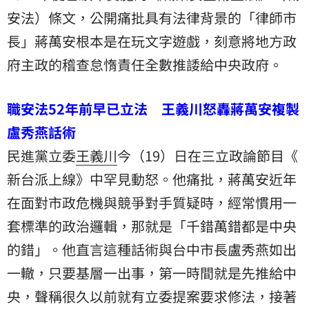
安法）條文，公開痛批具有法律背景的「律師市
長」蔣萬安根本是在玩文字遊戲，刻意將地方政
府主政的稽查怠惰責任全數推諉給中央政府。
職安法52年前早已立法 王義川怒轟蔣萬安複製
盧秀燕話術
民進黨立委
王義川
今（19）日在三立政論節目《
新台派上線
》中罕見動怒。他痛批，蔣萬安近年
在面對市政危機與競爭對手質疑時，經常慣用一
套標準的政治邏輯，那就是「千錯萬錯都是中央
的錯」。他直言這種話術與台中市長盧秀燕如出
一轍，只要基層一出事，第一時間就是先推給中
央，聲稱很久以前就有立委提案要求修法，接著