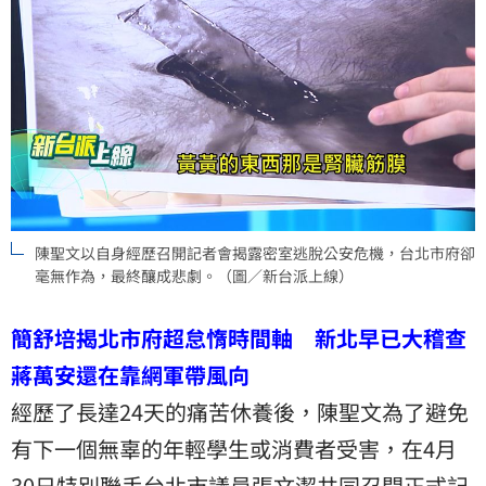
陳聖文以自身經歷召開記者會揭露密室逃脫公安危機，台北市府卻
毫無作為，最終釀成悲劇。（圖／新台派上線）
簡舒培揭北市府超怠惰時間軸 新北早已大稽查
蔣萬安還在靠網軍帶風向
經歷了長達24天的痛苦休養後，陳聖文為了避免
有下一個無辜的年輕學生或消費者受害，在4月
30日特別聯手台北市議員張文潔共同召開正式記