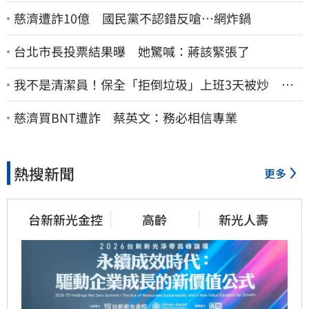
慈濟遭詐10億 國民黨不認錯反嗆⋯網炸鍋
台北市長投票結果曝 她驚喊：蔣該緊張了
我不是清潔員！保全「拒倒垃圾」上班3天被炒 找
法院討公道結果出爐
慈濟買BNT遭詐 蔡英文：務必相信專業
熱搜新聞
更多
台新新光金控
高齡
新光人壽