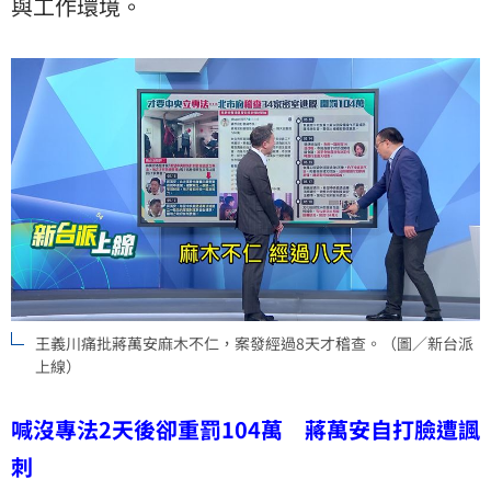
與工作環境。
王義川痛批蔣萬安麻木不仁，案發經過8天才稽查。（圖／新台派
上線）
喊沒專法2天後卻重罰104萬 蔣萬安自打臉遭諷
刺