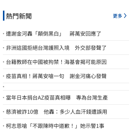
熱門新聞
更多
遭謝金河轟「顛倒黑白」 蔣萬安回應了
非洲這國拒絕台灣護照入境 外交部發聲了
台籍教師在中國被拘禁！海基會揭可能原因
疫苗真相！蔣萬安嗆一句 謝金河痛心發聲
當年日本捐台AZ疫苗真相曝 專為台灣生產
慈濟被詐10億 他轟：多少人血汗錢遭誤用
柯志恩嗆「不跟陳時中道歉！」她示警1事