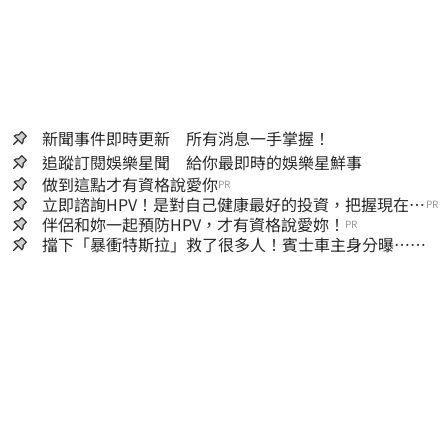
新聞事件即時更新 所有消息一手掌握！
追蹤訂閱娛樂星聞 給你最即時的娛樂星鮮事
做到這點才有資格說愛你
PR
立即諮詢HPV！是對自己健康最好的投資，把握現在不
PR
嫌晚！
伴侶和妳一起預防HPV，才有資格說愛妳！
PR
擋下「暴衝特斯拉」救了很多人！賓士車主身分曝…他
社群擁1.4萬追蹤