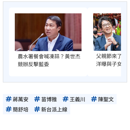
父親節來了！
農水署餐會喊凍蒜？黃世杰
洋曝與子女互
競辦反擊藍委
蔣萬安
苗博雅
王義川
陳聖文
簡舒培
新台派上線