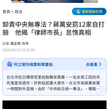
首頁
政治
看新聞換好禮
卸責中央無專法？蔣萬安罰12家自打
臉 他揭「律師市長」怠惰真相
記者
程正邦
報導
2026/05/19 21:22:00
阿立幫你摘要新聞重點
去看看
台北市近日爆發密室逃脫職安風暴，一名女員工因扮吊
死鬼窒息過世。針對這起重大意外，台北市長蔣萬安第
一時間對外宣稱，由於「中央缺乏統一專法」，導致地
方政府在稽查與管制上面臨法律依據不足的困境，然
而，這番卸責言論隨即遭到強烈質疑。台北市議員苗博
雅直接翻出早在1974年便已頒布實施的《職業安全衛生