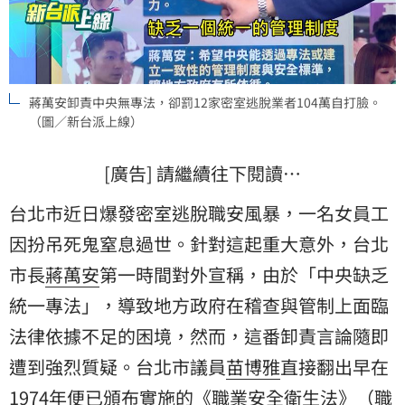
蔣萬安卸責中央無專法，卻罰12家密室逃脫業者104萬自打臉。
（圖／新台派上線）
[廣告] 請繼續往下閱讀…
台北市近日爆發密室逃脫職安風暴，一名女員工
因扮吊死鬼窒息過世。針對這起重大意外，台北
市長
蔣萬安
第一時間對外宣稱，由於「中央缺乏
統一專法」，導致地方政府在稽查與管制上面臨
法律依據不足的困境，然而，這番卸責言論隨即
遭到強烈質疑。台北市議員
苗博雅
直接翻出早在
1974年便已頒布實施的《職業安全衛生法》（職