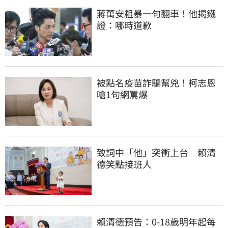
蔣萬安粗暴一句翻車！他揭鐵
證：哪時道歉
被點名疫苗詐騙幫兇！柯志恩
嗆1句網罵爆
致詞中「他」突衝上台　賴清
德笑點接班人
賴清德預告：0-18歲明年起每