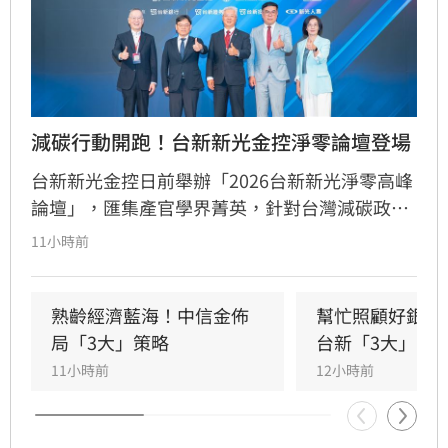
減碳行動開跑！台新新光金控淨零論壇登場
台新新光金控日前舉辦「2026台新新光淨零高峰
論壇」，匯集產官學界菁英，針對台灣減碳政
策、碳定價制度及企業轉型策略進行深度對話。
11小時前
國發會主委葉俊顯與環境部部長彭啟明出席，強
調台灣正邁向碳定價市場機制時代。台新新光金
控總經理林維俊指出，論壇邁入第五年，致力協
熟齡經濟藍海！中信金佈
幫忙照顧好銀髮
助企業將永續轉化為國際競爭力。會中上銀、強
局「3大」策略
台新「3大」防
茂、宏碁及金寶等指標企業分享低碳實踐經驗。
11小時前
12小時前
台新新光金控憑藉優異的永續績效，不僅連續三
年獲標普全球永續年鑑銀行業全球前1%，更獲