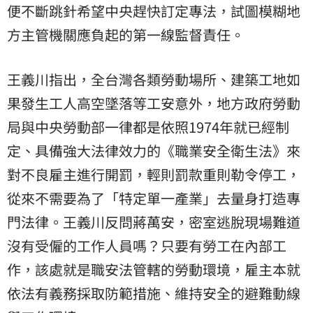
便不斷跳針希望中央趕快訂定專法，試圖模糊地
方主管機關應負起的第一線監督責任。
王義川指出，全台灣各類勞動場所、建築工地如
果發生工人高空墜落等工安意外，地方政府勞動
局與中央勞動部一律都是依照1974年就已經制
定、具備強大法律效力的《職業安全衛生法》來
對不良雇主進行開罰，輕則罰款重則勒令停工，
從來不需要為了「特定單一產業」去量身打造專
門法律。王義川反問蔣萬安，密室逃脫現場難道
沒有受僱的工作人員嗎？只要有勞工在內部工
作，該處就是職安法管轄的勞動環境，雇主本就
依法有義務採取防範措施、維持安全的避難動線