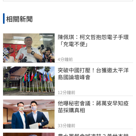
MSCI ESG AAA最高評級，展現其帶領產業接軌
國際、推進淨零韌性家園的決心，持續成為企業
邁向永續發展的強力後盾。
相關新聞
陳佩琪：柯文哲抱怨電子手環
「充電不便」
4分鐘前
突破中國打壓！台獲邀太平洋
島國論壇峰會
12分鐘前
他曝秘密會議：蔣萬安早知疫
苗採購真相
33分鐘前
農水署餐會喊凍蒜？黃世杰競