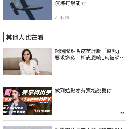
濱海打擊能力
2小時前
其他人也在看
賴瑞隆點名疫苗詐騙「幫兇」
要求道歉！柯志恩嗆1句被網罵
爆
做到這點才有資格說愛你
PR