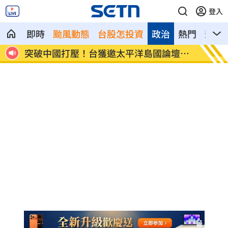
登入
即時
颱風動態
台股怎投資
政治
熱門
影音
破中國打壓！台獲邀太平洋島國論壇峰
新／有望放颱風
準