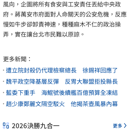
風向，企圖將所有食安與工安責任丟給中央政
府。蔣萬安市府面對人命關天的公安危機，反應
慢如牛步卻卸責神速，種種麻木不仁的政治操
弄，實在讓台北市民難以原諒。
更多新聞：
遭立院封殺仍代理檢察總長 徐錫祥回應了
魏平政空降基層反彈 反胃大聯盟拒投縣長
藍委下重手 海鯤號後續艦百億預算全凍結
趙少康鄭麗文隔空駁火 他揭茶壺風暴內幕
2026決勝九合一
更多