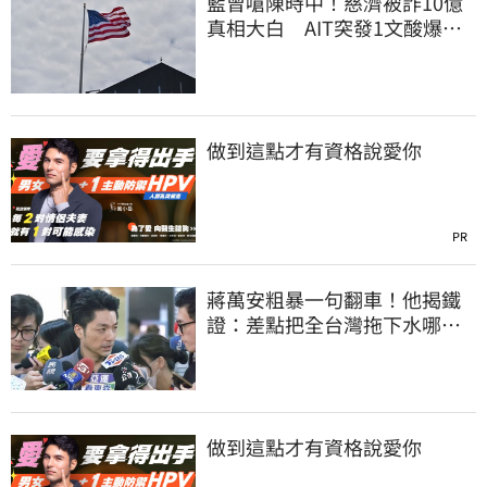
藍曾嗆陳時中！慈濟被詐10億
真相大白 AIT突發1文酸爆…
他笑：真的很會
做到這點才有資格說愛你
PR
蔣萬安粗暴一句翻車！他揭鐵
證：差點把全台灣拖下水哪時
道歉
做到這點才有資格說愛你