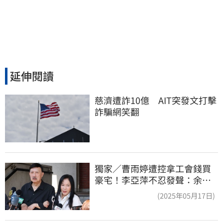
延伸閱讀
慈濟遭詐10億　AIT突發文打擊
詐騙網笑翻
獨家／曹雨婷遭控拿工會錢買
豪宅！李亞萍不忍發聲：余天
管工會都貼錢
(2025年05月17日)