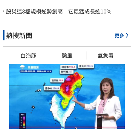
安償還2022政治利息
股災這8檔規模逆勢創高 它最猛成長逾10%
熱搜新聞
更多
白海豚
颱風
氣象署