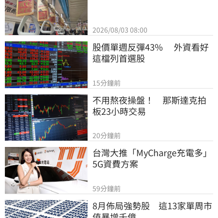
2026/08/03 08:00
股價單週反彈43%　 外資看好
這檔列首選股
15分鐘前
不用熬夜操盤！　那斯達克拍
板23小時交易
20分鐘前
台灣大推「MyCharge充電多」
5G資費方案
59分鐘前
8月佈局強勢股　這13家單周市
值暴增千億