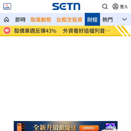
登入
即時
颱風動態
台股怎投資
財經
熱門
影音
現況
股價單週反彈43% 外資看好這檔列首選
白海豚
股
脅