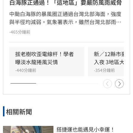
白海豚正通過！「這地區」要嚴防風雨威脅
中颱白海豚的暴風圈正通過台灣北部海面，強度
與半徑均減弱。氣象署表示，雖然台灣北部雨勢
將逐漸趨緩，但馬祖地區傍晚至晚間仍面臨劇烈
-465分鐘前
風雨威脅，務必嚴加戒備。此外，受外圍環流與
西南風影響，今晚起南部降雨轉趨明顯，明
（10）日中南部地區仍有斷斷續續陣雨，南部山
拔老樹吹歪電線杆！學者
新／12縣市豪
區與大台北地區須提防局部大雨。
曝淡水龍捲風災情
入夜 3地區大豪
-440分鐘前
-354分鐘前
相關新聞
搭捷運也能遇見小幸運！