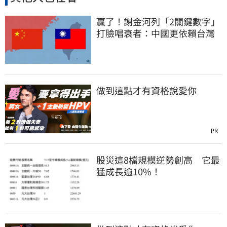
贏了！謝金河列「2關鍵數字」
打臉唱衰者：中國更依賴台灣
做到這點才有資格說愛你
PR
股災這8檔規模逆勢創高 它最
猛成長逾10%！