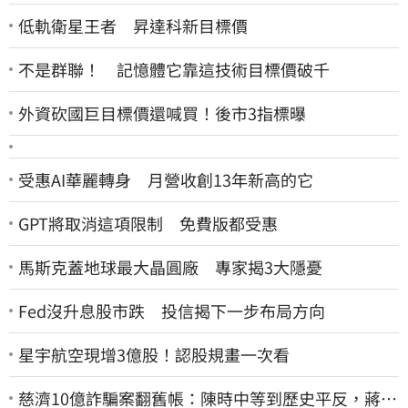
低軌衛星王者 昇達科新目標價
不是群聯！ 記憶體它靠這技術目標價破千
外資砍國巨目標價還喊買！後市3指標曝
受惠AI華麗轉身 月營收創13年新高的它
GPT將取消這項限制 免費版都受惠
馬斯克蓋地球最大晶圓廠 專家揭3大隱憂
Fed沒升息股市跌 投信揭下一步布局方向
星宇航空現增3億股！認股規畫一次看
慈濟10億詐騙案翻舊帳：陳時中等到歷史平反，蔣萬