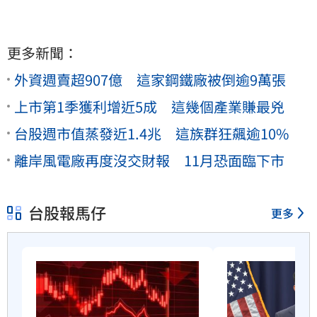
更多新聞：
外資週賣超907億 這家鋼鐵廠被倒逾9萬張
上市第1季獲利增近5成 這幾個產業賺最兇
台股週市值蒸發近1.4兆 這族群狂飆逾10%
離岸風電廠再度沒交財報 11月恐面臨下市
台股報馬仔
更多