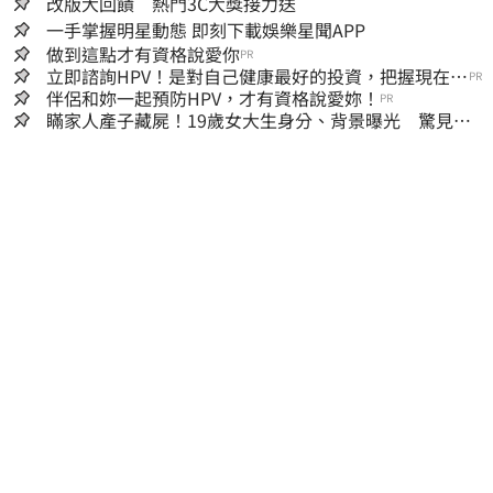
改版大回饋 熱門3C大獎接力送
一手掌握明星動態 即刻下載娛樂星聞APP
做到這點才有資格說愛你
PR
立即諮詢HPV！是對自己健康最好的投資，把握現在不
PR
嫌晚！
伴侶和妳一起預防HPV，才有資格說愛妳！
PR
瞞家人產子藏屍！19歲女大生身分、背景曝光 驚見
「產檢紀錄全空白」