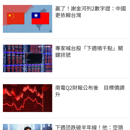
贏了！謝金河列2數字證：中國
更依賴台灣
專家喊台股「下週噴千點」關
鍵訊號
南電Q2財報公布後　目標價調
升
下週恐跌破半年線！他：空頭