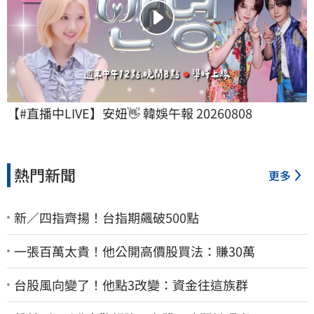
【#直播中LIVE】安妞👋 韓娛午報 20260808
熱門新聞
更多
新／四指齊揚！台指期飆破500點
一張百萬太貴！他公開高價股買法：賺30萬
台股風向變了！他點3改變：資金往這族群