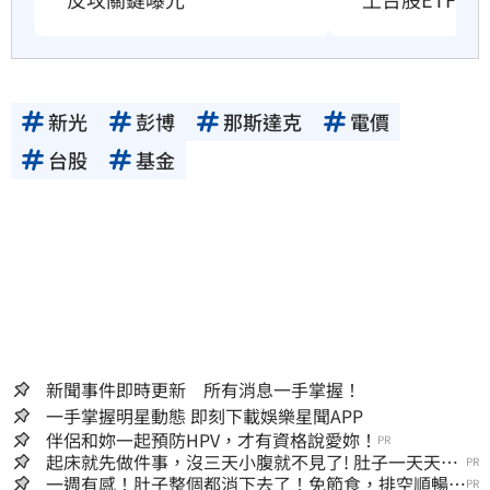
新光
彭博
那斯達克
電價
台股
基金
新聞事件即時更新 所有消息一手掌握！
一手掌握明星動態 即刻下載娛樂星聞APP
伴侶和妳一起預防HPV，才有資格說愛妳！
PR
起床就先做件事，沒三天小腹就不見了! 肚子一天天變
PR
小！
一週有感！肚子整個都消下去了！免節食，排空順暢就
PR