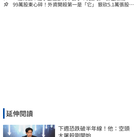
夠
99萬股東心碎！外資開殺第一是「它」 狠砍5.1萬張股價
重挫近5%
延伸閱讀
下週恐跌破半年線！他：空頭
大屠殺剛開始