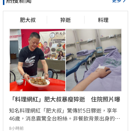
肥大叔
猝逝
料理
「料理網紅」肥大叔暴瘦猝逝　住院照片曝
知名料理網紅「肥大叔」驚傳於5日驟逝，享年
46歲，消息震驚全台粉絲。非餐飲背景出身的
他，憑藉親切教學與拚勁，將直播事業經營得有
8小時前