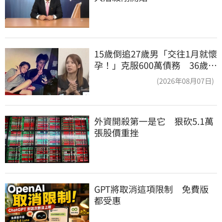
15歲倒追27歲男「交往1月就懷
孕！」克服600萬債務 36歲美
魔女當阿嬤了
(2026年08月07日)
外資開殺第一是它　狠砍5.1萬
張股價重挫
GPT將取消這項限制　免費版
都受惠