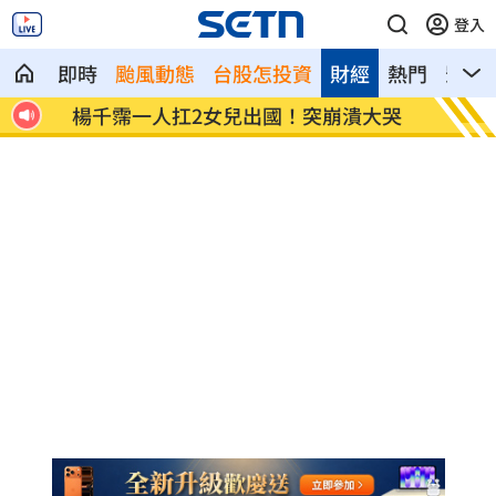
登入
即時
颱風動態
台股怎投資
財經
熱門
影音
強後
楊千霈一人扛2女兒出國！突崩潰大哭
王凱生