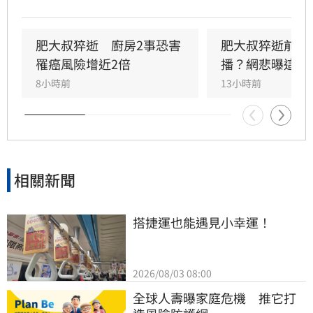
聲有色，創下年營收破億的輝煌佳績。然而粉絲
回顧其生前直播，發現他身形明顯消瘦、雙頰凹
陷，狀態顯得相當疲憊。肥大叔自2021年起頻傳
肥大叔猝逝　廚房2事恐害
肥大叔猝逝前為
健康警訊，雖曾於2022年住院開刀，但出院後仍
罹癌風險增近2倍
播？網悲曝這原
堅持返回工作崗位，直到最後一刻仍心繫直播。
8小時前
13小時前
對於肥大叔的確切死因，家屬目前尚未對外說
明。
相關新聞
搭捷運也能遇見小幸運！
2026/08/03 08:00
全球人壽曝家庭危機　推它打