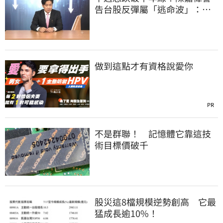
告台股反彈屬「逃命波」：空
頭大屠殺剛開始
做到這點才有資格說愛你
PR
不是群聯！ 記憶體它靠這技
術目標價破千
股災這8檔規模逆勢創高 它最
猛成長逾10%！