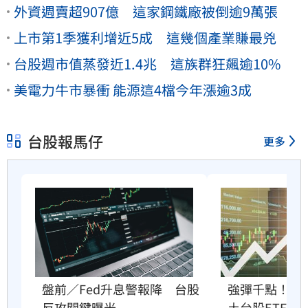
外資週賣超907億 這家鋼鐵廠被倒逾9萬張
上市第1季獲利增近5成 這幾個產業賺最兇
台股週市值蒸發近1.4兆 這族群狂飆逾10%
美電力牛市暴衝 能源這4檔今年漲逾3成
台股報馬仔
更多
盤前／Fed升息警報降　台股
強彈千點！「
反攻關鍵曝光
土台股ETF