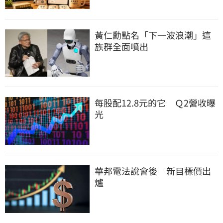
黃仁勳點名「下一波浪潮」這
族群全面噴出
每股配12.8元的它　Ｑ2營收曝
光
華邦電法說會後　新目標價出
爐