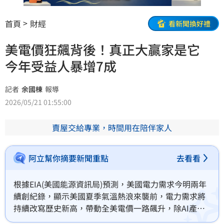
首頁
財經
看新聞換好禮
美電價狂飆背後！真正大贏家是它
今年受益人暴增7成
記者
余國棟
報導
2026/05/21 01:55:00
賣屋交給專業，時間用在陪伴家人
阿立幫你摘要新聞重點
去看看
根據EIA(美國能源資訊局)預測，美國電力需求今明兩年
續創紀錄，顯示美國夏季氣溫熱浪來襲前，電力需求將
持續改寫歷史新高，帶動全美電價一路飆升，除AI產業
電力饑渴外，家庭與企業更支撐美國電價攀高，吸引今