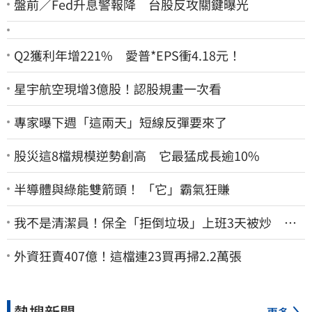
盤前／Fed升息警報降 台股反攻關鍵曝光
Q2獲利年增221% 愛普*EPS衝4.18元！
星宇航空現增3億股！認股規畫一次看
專家曝下週「這兩天」短線反彈要來了
股災這8檔規模逆勢創高 它最猛成長逾10%
半導體與綠能雙箭頭！ 「它」霸氣狂賺
我不是清潔員！保全「拒倒垃圾」上班3天被炒 找
法院討公道結果出爐
外資狂賣407億！這檔連23買再掃2.2萬張
熱搜新聞
更多