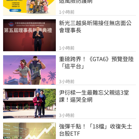
造風險防護網
1小時前
新光三越吳昕陽接任無店面公
會理事長
1小時前
重磅跨界！《GTA6》預覽登陸
「這平台」
3小時前
尹衍樑一生最難忘父親這3堂
課！逼哭全網
3小時前
強彈千點！「18檔」收復失土
台股ETF