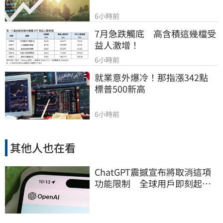
6小時前
7月急跌觸底　高含積這幾檔受
益人激增！
6小時前
就業意外爆冷！那指漲342點　
標普500新高
6小時前
其他人也在看
ChatGPT震撼宣布將取消這項
功能限制 全球用戶即刻起
「免費」用到飽